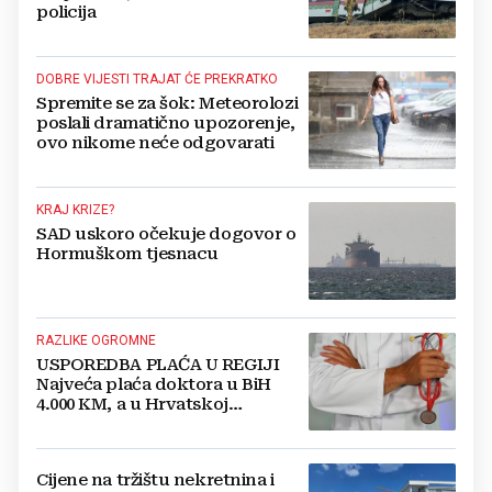
policija
DOBRE VIJESTI TRAJAT ĆE PREKRATKO
Spremite se za šok: Meteorolozi
poslali dramatično upozorenje,
ovo nikome neće odgovarati
KRAJ KRIZE?
SAD uskoro očekuje dogovor o
Hormuškom tjesnacu
RAZLIKE OGROMNE
USPOREDBA PLAĆA U REGIJI
Najveća plaća doktora u BiH
4.000 KM, a u Hrvatskoj
najmanja 3.000 eura
Cijene na tržištu nekretnina i