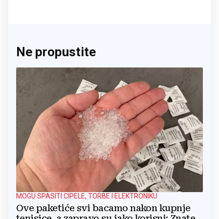
Ne propustite
MOGU SPASITI CIPELE, TORBE I ELEKTRONIKU
Ove paketiće svi bacamo nakon kupnje
tenisice, a zapravo su jako korisni: Znate