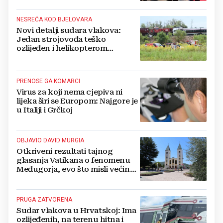
NESREĆA KOD BJELOVARA
Novi detalji sudara vlakova:
Jedan strojovođa teško
ozlijeđen i helikopterom
prebačen na Rebro, drugi u
velikom šoku
PRENOSE GA KOMARCI
Virus za koji nema cjepiva ni
lijeka širi se Europom: Najgore je
u Italiji i Grčkoj
OBJAVIO DAVID MURGIA
Otkriveni rezultati tajnog
glasanja Vatikana o fenomenu
Međugorja, evo što misli većina
crkevnih dužnosnika
PRUGA ZATVORENA
Sudar vlakova u Hrvatskoj: Ima
ozlijeđenih, na terenu hitna i