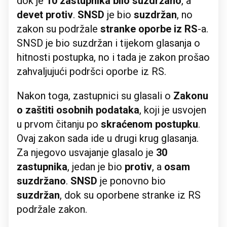
dok je
10 zastupnika bilo suzdržano
, a
devet protiv
.
SNSD
je bio
suzdržan
, no
zakon su podržale
stranke oporbe iz RS
-a.
SNSD je bio suzdržan i tijekom glasanja o
hitnosti postupka, no i tada je zakon prošao
zahvaljujući podršci oporbe iz RS.
Nakon toga, zastupnici su glasali o
Zakonu
o zaštiti osobnih podataka
, koji je usvojen
u prvom čitanju po
skraćenom postupku
.
Ovaj zakon sada ide u drugi krug glasanja.
Za njegovo usvajanje glasalo je
30
zastupnika
, jedan je bio
protiv
, a
osam
suzdržano
.
SNSD
je ponovno bio
suzdržan
, dok su oporbene stranke iz RS
podržale zakon.