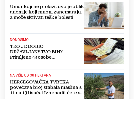
Umor koji ne prolazi: ovo je oblik
anemije koji mnogi zanemaruju,
a može skrivati teške bolesti
DONOSIMO
TKO JE DOBIO
DRŽAVLJANSTVO BIH?
Primljene 43 osobe...
NA VIŠE OD 30 HEKTARA
HERCEGOVAČKA TVRTKA
povećava broj stabala maslina s
11 na 13 tisuća! Iznenadit ćete se
kako ih štite
Jednostavan trik mesara otkriva
je li piletina doista svježa:
Provjerite ovo prije kupnje