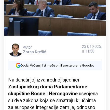
23.01.2025.
Autor
u 11:50
Zoran Krešić
Dodaj Večernji list među omiljene izvore na Googleu
Na današnjoj izvanrednoj sjednici
Zastupničkog doma Parlamentarne
skupštine Bosne i Hercegovine
usvojena
su dva zakona koja se smatraju ključnima
za europske integracije zemlje, odnosno