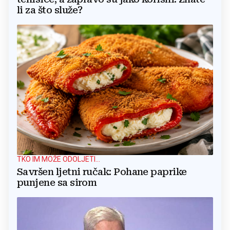
li za što služe?
TKO IM MOŽE ODOLJETI...
Savršen ljetni ručak: Pohane paprike
punjene sa sirom