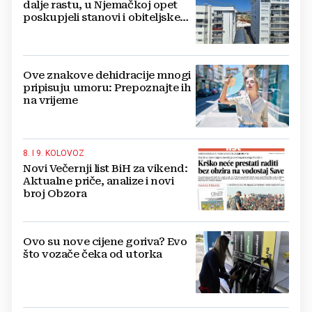
dalje rastu, u Njemačkoj opet
poskupjeli stanovi i obiteljske
kuće
Ove znakove dehidracije mnogi
pripisuju umoru: Prepoznajte ih
na vrijeme
8. I 9. KOLOVOZ
Novi Večernji list BiH za vikend:
Aktualne priče, analize i novi
broj Obzora
Ovo su nove cijene goriva? Evo
što vozače čeka od utorka