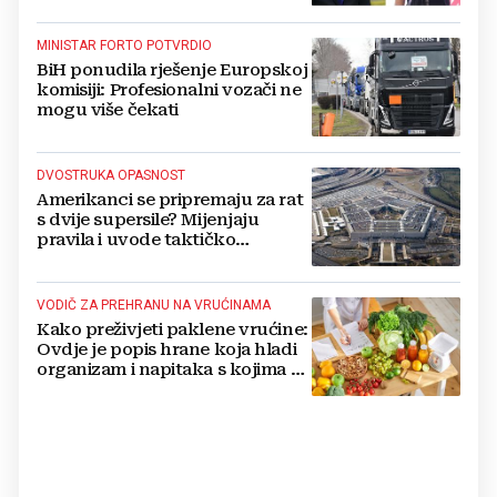
MINISTAR FORTO POTVRDIO
BiH ponudila rješenje Europskoj
komisiji: Profesionalni vozači ne
mogu više čekati
DVOSTRUKA OPASNOST
Amerikanci se pripremaju za rat
s dvije supersile? Mijenjaju
pravila i uvode taktičko
nuklearno oružje
VODIČ ZA PREHRANU NA VRUĆINAMA
Kako preživjeti paklene vrućine:
Ovdje je popis hrane koja hladi
organizam i napitaka s kojima si
činite 'medvjeđu uslugu'