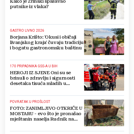
Kako je Zrinski spašavao
putnike iz vlaka?
GASTRO LIVNO 2026
Borjana Krišto: 'Okusi i običaji
livanjskog kraja' čuvaju tradiciju
i bogatu gastronomsku baštinu
170 PRIPADNIKA GSS-A U BIH
HEROJI IZ SJENE Oni su se
brinuli o zdravlju i sigurnosti
desetaka tisuća mladih u
Međugorju. DONOSIMO
FOTOGRAFIJE
POVRATAK U PROŠLOST
FOTO: ZANIMLJIVO OTKRIĆE U
MOSTARU - evo što je pronašao
mještanin naselja Rudnik na
svome imanju