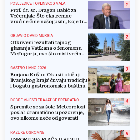
POSLJEDICE TOPLINSKOG VALA
1
Prof. dr. sc. Dragan Babić za
Večernjak: Što ekstremne
vrućine čine našoj psihi, koje tri
namirnice trebamo jesti, kako se
boriti...
OBJAVIO DAVID MURGIA
2
Otkriveni rezultati tajnog
glasanja Vatikana o fenomenu
Međugorja, evo što misli većina
crkevnih dužnosnika
GASTRO LIVNO 2026
3
Borjana Krišto: 'Okusi i običaji
livanjskog kraja' čuvaju tradiciju
i bogatu gastronomsku baštinu
DOBRE VIJESTI TRAJAT ĆE PREKRATKO
4
Spremite se za šok: Meteorolozi
poslali dramatično upozorenje,
ovo nikome neće odgovarati
RAZLIKE OGROMNE
5
USPOREDBA PLAĆA U REGIJI