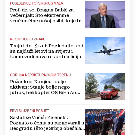
POSLJEDICE TOPLINSKOG VALA
Prof. dr. sc. Dragan Babić za
Večernjak: Što ekstremne
vrućine čine našoj psihi, koje tri
namirnice trebamo jesti, kako se
boriti...
REKORDERI U ZRAKU
Traju i do 19 sati: Pogledajte koji
su najduži letovi na svijetu i
kamo vodi nova rekordna linija
GORI NA NEPRISTUPAČNOM TERENU
Požar kod Konjica i dalje
aktivan: Stanje bolje nego
jutros, helikopter OS BiH i Air
Tractori pomogli u gašenju
PRVI SLUŽBENI POSJET
Sastali se Vučić i Zelenski:
Poznato o čemu su razgovarali u
Beogradu i što je Srbija obećala
Ukrajini