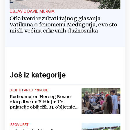
OBJAVIO DAVID MURGIA
Otkriveni rezultati tajnog glasanja
Vatikana o fenomenu Međugorja, evo što
misli većina crkevnih dužnosnika
Još iz kategorije
SKUP U PARKU PRIRODE
Radioamateri Herceg Bosne
okupili se na Blidinju: Uz
prijatelje obilježili 34. obljetnicu
osnutka
ISPOVIJEST