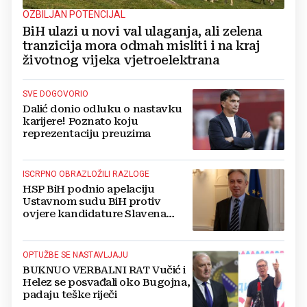
OZBILJAN POTENCIJAL
BiH ulazi u novi val ulaganja, ali zelena
tranzicija mora odmah misliti i na kraj
životnog vijeka vjetroelektrana
SVE DOGOVORIO
Dalić donio odluku o nastavku
karijere! Poznato koju
reprezentaciju preuzima
ISCRPNO OBRAZLOŽILI RAZLOGE
HSP BiH podnio apelaciju
Ustavnom sudu BiH protiv
ovjere kandidature Slavena
Kovačevića
OPTUŽBE SE NASTAVLJAJU
BUKNUO VERBALNI RAT Vučić i
Helez se posvađali oko Bugojna,
padaju teške riječi