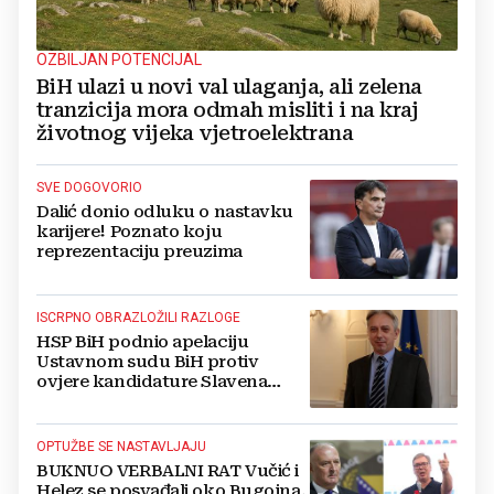
OZBILJAN POTENCIJAL
BiH ulazi u novi val ulaganja, ali zelena
tranzicija mora odmah misliti i na kraj
životnog vijeka vjetroelektrana
SVE DOGOVORIO
Dalić donio odluku o nastavku
karijere! Poznato koju
reprezentaciju preuzima
ISCRPNO OBRAZLOŽILI RAZLOGE
HSP BiH podnio apelaciju
Ustavnom sudu BiH protiv
ovjere kandidature Slavena
Kovačevića
OPTUŽBE SE NASTAVLJAJU
BUKNUO VERBALNI RAT Vučić i
Helez se posvađali oko Bugojna,