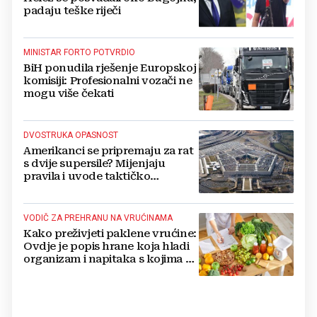
padaju teške riječi
MINISTAR FORTO POTVRDIO
BiH ponudila rješenje Europskoj
komisiji: Profesionalni vozači ne
mogu više čekati
DVOSTRUKA OPASNOST
Amerikanci se pripremaju za rat
s dvije supersile? Mijenjaju
pravila i uvode taktičko
nuklearno oružje
VODIČ ZA PREHRANU NA VRUĆINAMA
Kako preživjeti paklene vrućine:
Ovdje je popis hrane koja hladi
organizam i napitaka s kojima si
činite 'medvjeđu uslugu'