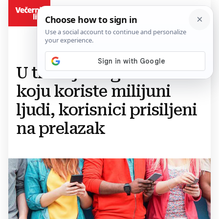
BiH
U travnju se gasi mreža
koju koriste milijuni
ljudi, korisnici prisiljeni
na prelazak