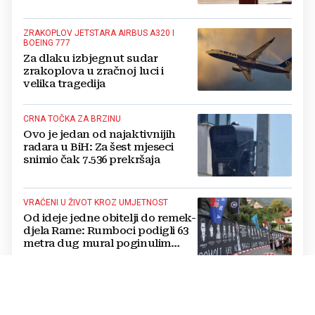
ZRAKOPLOV JETSTARA AIRBUS A320 I
BOEING 777
Za dlaku izbjegnut sudar
zrakoplova u zračnoj luci i
velika tragedija
CRNA TOČKA ZA BRZINU
Ovo je jedan od najaktivnijih
radara u BiH: Za šest mjeseci
snimio čak 7.536 prekršaja
VRAĆENI U ŽIVOT KROZ UMJETNOST
Od ideje jedne obitelji do remek-
djela Rame: Rumboci podigli 63
metra dug mural poginulim
braniteljima
TRI MJESECA DO "MIDTERM" IZBORA
Prvi test za Trumpa od povratka
u Bijelu kuću. Brojke su mu