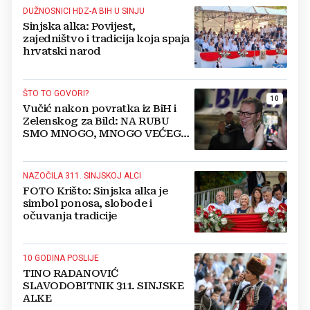
DUŽNOSNICI HDZ-A BIH U SINJU
Sinjska alka: Povijest,
zajedništvo i tradicija koja spaja
hrvatski narod
ŠTO TO GOVORI?
10
Vučić nakon povratka iz BiH i
Zelenskog za Bild: NA RUBU
SMO MNOGO, MNOGO VEĆEG
RATA
NAZOČILA 311. SINJSKOJ ALCI
FOTO Krišto: Sinjska alka je
simbol ponosa, slobode i
očuvanja tradicije
10 GODINA POSLIJE
TINO RADANOVIĆ
SLAVODOBITNIK 311. SINJSKE
ALKE