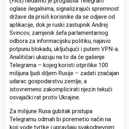
(FAS) nedavno je proglasila Telegram
oglase ilegalnima, signalizirajući spremnost
države da prisili korisnike da se odjave od
aplikacije, dok je ruski zastupnik Andrej
Svincov, zamjenik šefa parlamentarnog
odbora za informacijsku politiku, najavio
potpunu blokadu, uključujući i putem VPN-a.
Analitičari ukazuju na to da će gašenje
Telegrama – kojeg koristi otprilike 100
milijuna ljudi diljem Rusije – zadati značajan
udarac gospodarstvu zemlje, a
istovremeno zakomplicirati njezin tekući
osvajački rat protiv Ukrajine.
Za milijune Rusa gubitak pristupa
Telegramu odmah bi poremetio način na
koji vode tvrtke i upravljaju svakodnevnim