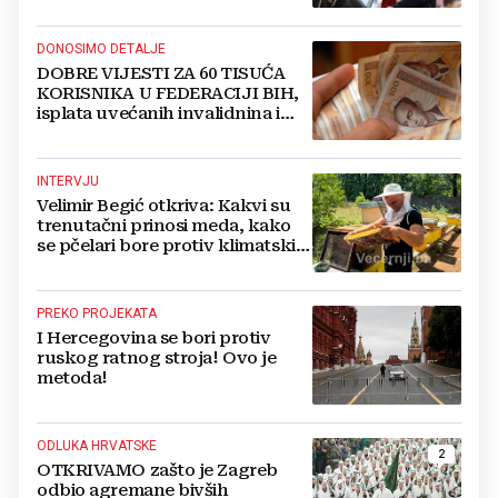
DONOSIMO DETALJE
DOBRE VIJESTI ZA 60 TISUĆA
KORISNIKA U FEDERACIJI BIH,
isplata uvećanih invalidnina i
retroaktivna isplata
INTERVJU
Velimir Begić otkriva: Kakvi su
trenutačni prinosi meda, kako
se pčelari bore protiv klimatskih
promjena i u čemu je
budućnost?
PREKO PROJEKATA
I Hercegovina se bori protiv
ruskog ratnog stroja! Ovo je
metoda!
ODLUKA HRVATSKE
2
OTKRIVAMO zašto je Zagreb
odbio agremane bivših