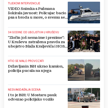
TIJEKOM INTERVENCIJE
VIDEO Snimka s Pašmana
šokirala javnost: Policajac bacio
psa s broda u more, o svemu se
oglasila policija
34 GODINE OD UBOJSTVA U KRUŠEVU
"Zločin još nema ime i prezime":
U Kruševu zatražena pravda za
ubojstvo Blaža Kraljevića i HOS-
ovaca
HTIO SE MALO PROVOZATI
Državljanin BiH ukrao kamion,
policija pucala na njega
NESVAKIDAŠNJA SCENA
I to je BiH: U Mostaru pauk
odvezao policijsko vozilo