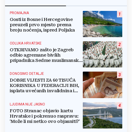
PROMAJNA
1
Gosti iz Bosne i Hercegovine
preuzeli prvo mjesto prema
broju noćenja, ispred Poljaka
ODLUKA HRVATSKE
2
OTKRIVAMO zašto je Zagreb
odbio agremane bivših
pripadnika Sedme muslimanske
i postrojbe Zulfikar
DONOSIMO DETALJE
3
DOBRE VIJESTI ZA 60 TISUĆA
KORISNIKA U FEDERACIJI BIH,
isplata uvećanih invalidnina i
retroaktivna isplata
LJUDIMA NIJE JASNO
4
FOTO Stranac objavio kartu
Hrvatske i pokrenuo raspravu:
'Može li mi netko ovo objasniti?'