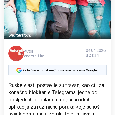
Shutterstock
04.04.2026.
Autor
u 21:34
vecernji.ba
Dodaj Večernji list među omiljene izvore na Googleu
Ruske vlasti postavile su travanj kao cilj za
konačno blokiranje Telegrama, jedne od
posljednjih popularnih međunarodnih
aplikacija za razmjenu poruka koje su još
uvijek dostupne u zemlji, te prisiljavaju