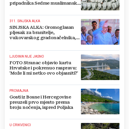
pripadnika Sedme muslimanske
i postrojbe Zulfikar
311. SINJSKA ALKA
SINJSKA ALKA: Gromoglasan
pljesak za branitelje,
vukovarskog gradonačelnika,
Čovića i Krišto
LJUDIMA NIJE JASNO
FOTO Stranac objavio kartu
Hrvatske i pokrenuo raspravu:
'Može li mi netko ovo objasniti?'
PROMAJNA
Gosti iz Bosne i Hercegovine
preuzeli prvo mjesto prema
broju noćenja, ispred Poljaka
U CRIKVENICI