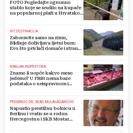
FOTO Pogledajte ogromno
stablo koje se srušilo na kupače
na popularnoj plaži u Hrvatskoj:
Ima i ozlijeđenih
HIT DESTINACIJA
Zaboravite samo na zimu,
Blidinje doživljava ljetni bum:
Evo što privlači domaće i strane
turiste
MANJAK INSPEKTORA
Znamo li uopće kakvo meso
jedemo? U FBiH nema baze
podataka o neispravnom i
uništenom mesu
PREMINUO DR. SEAD MULAHASANOVIĆ
Napustio prestižnu bolnicu u
Berlinu i vratio se u rodnu
Hercegovinu i SKB Mostar
spašavati živote