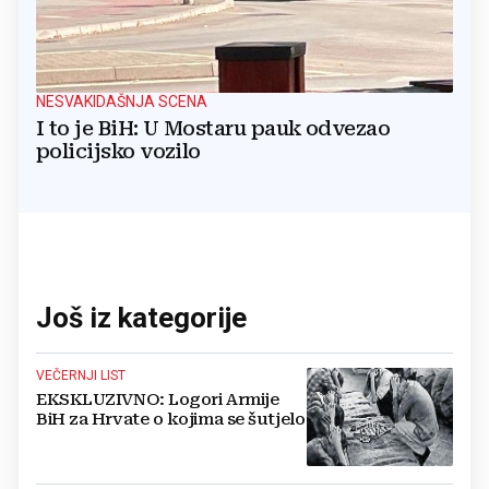
NESVAKIDAŠNJA SCENA
I to je BiH: U Mostaru pauk odvezao
policijsko vozilo
Još iz kategorije
VEČERNJI LIST
EKSKLUZIVNO: Logori Armije
BiH za Hrvate o kojima se šutjelo