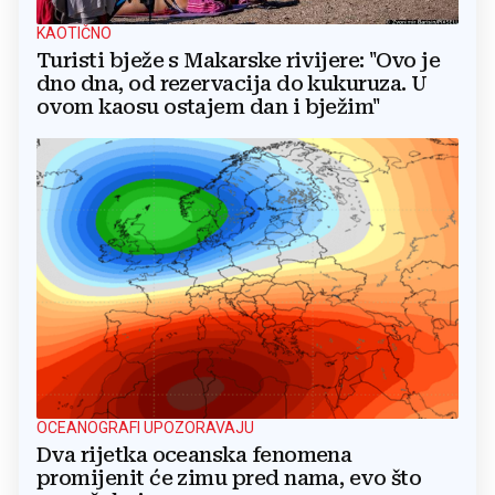
KAOTIČNO
Turisti bježe s Makarske rivijere: "Ovo je
dno dna, od rezervacija do kukuruza. U
ovom kaosu ostajem dan i bježim"
OCEANOGRAFI UPOZORAVAJU
Dva rijetka oceanska fenomena
promijenit će zimu pred nama, evo što