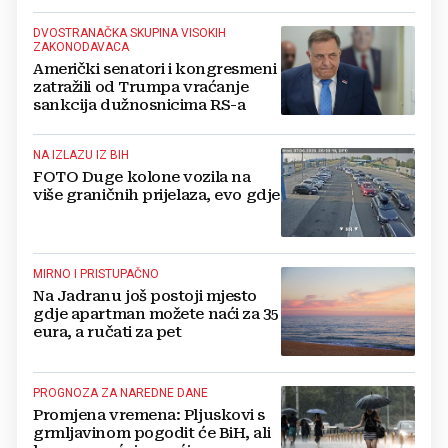
DVOSTRANAČKA SKUPINA VISOKIH
ZAKONODAVACA
Američki senatori i kongresmeni
zatražili od Trumpa vraćanje
sankcija dužnosnicima RS-a
NA IZLAZU IZ BIH
FOTO Duge kolone vozila na
više graničnih prijelaza, evo gdje
MIRNO I PRISTUPAČNO
Na Jadranu još postoji mjesto
gdje apartman možete naći za 35
eura, a ručati za pet
PROGNOZA ZA NAREDNE DANE
Promjena vremena: Pljuskovi s
grmljavinom pogodit će BiH, ali