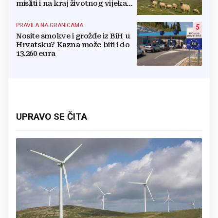
misliti i na kraj životnog vijeka
vjetroelektrana
PRAVILA NA GRANICAMA
5
Nosite smokve i grožđe iz BiH u
Hrvatsku? Kazna može biti i do
13.260 eura
UPRAVO SE ČITA