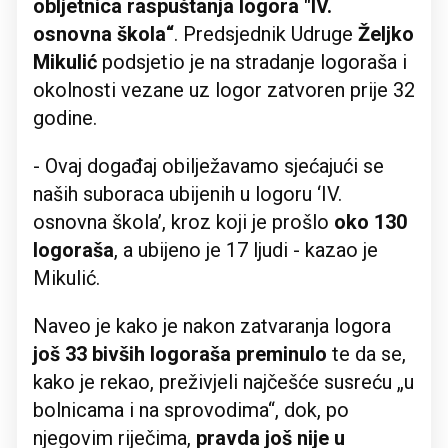
obljetnica raspuštanja logora "IV.
osnovna škola“
. Predsjednik Udruge
Željko
Mikulić
podsjetio je na stradanje logoraša i
okolnosti vezane uz logor zatvoren prije 32
godine.
- Ovaj događaj obilježavamo sjećajući se
naših suboraca ubijenih u logoru ‘IV.
osnovna škola’, kroz koji je prošlo
oko 130
logoraša
, a ubijeno je 17 ljudi - kazao je
Mikulić.
Naveo je kako je nakon zatvaranja logora
još 33 bivših logoraša preminulo
te da se,
kako je rekao, preživjeli najčešće susreću „u
bolnicama i na sprovodima“, dok, po
njegovim riječima,
pravda još nije u