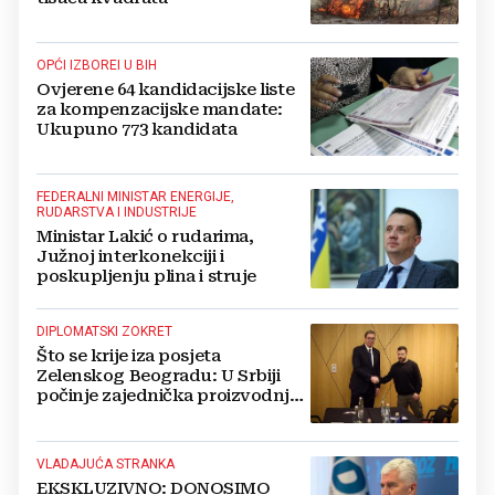
OPĆI IZBOREI U BIH
Ovjerene 64 kandidacijske liste
za kompenzacijske mandate:
Ukupuno 773 kandidata
FEDERALNI MINISTAR ENERGIJE,
RUDARSTVA I INDUSTRIJE
Ministar Lakić o rudarima,
Južnoj interkonekciji i
poskupljenju plina i struje
DIPLOMATSKI ZOKRET
Što se krije iza posjeta
Zelenskog Beogradu: U Srbiji
počinje zajednička proizvodnja
oružja i dronova za Ukrajinu?
VLADAJUĆA STRANKA
EKSKLUZIVNO: DONOSIMO