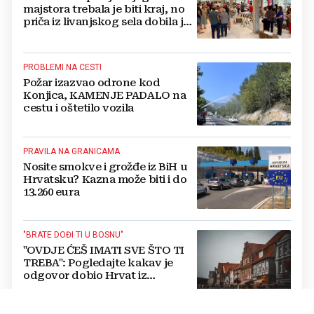
majstora trebala je biti kraj, no
priča iz livanjskog sela dobila je
neočekivan nastavak
PROBLEMI NA CESTI
Požar izazvao odrone kod
Konjica, KAMENJE PADALO na
cestu i oštetilo vozila
PRAVILA NA GRANICAMA
Nosite smokve i grožđe iz BiH u
Hrvatsku? Kazna može biti i do
13.260 eura
"BRATE DOĐI TI U BOSNU"
"OVDJE ĆEŠ IMATI SVE ŠTO TI
TREBA": Pogledajte kakav je
odgovor dobio Hrvat iz
Münchena kad je pitao treba li
se vratiti kući