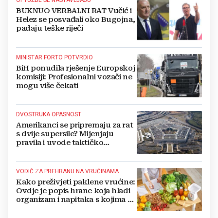
OPTUŽBE SE NASTAVLJAJU
BUKNUO VERBALNI RAT Vučić i
Helez se posvađali oko Bugojna,
padaju teške riječi
MINISTAR FORTO POTVRDIO
BiH ponudila rješenje Europskoj
komisiji: Profesionalni vozači ne
mogu više čekati
DVOSTRUKA OPASNOST
Amerikanci se pripremaju za rat
s dvije supersile? Mijenjaju
pravila i uvode taktičko
nuklearno oružje
VODIČ ZA PREHRANU NA VRUĆINAMA
Kako preživjeti paklene vrućine:
Ovdje je popis hrane koja hladi
organizam i napitaka s kojima si
činite 'medvjeđu uslugu'