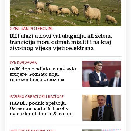
OZBILJAN POTENCIJAL
BiH ulazi u novi val ulaganja, ali zelena
tranzicija mora odmah misliti i na kraj
životnog vijeka vjetroelektrana
SVE DOGOVORIO
Dalić donio odluku o nastavku
karijere! Poznato koju
reprezentaciju preuzima
ISCRPNO OBRAZLOŽILI RAZLOGE
HSP BiH podnio apelaciju
Ustavnom sudu BiH protiv
ovjere kandidature Slavena
Kovačevića