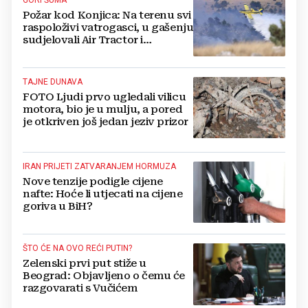
GORI ŠUMA
Požar kod Konjica: Na terenu svi
raspoloživi vatrogasci, u gašenju
sudjelovali Air Tractor i
helikopter
TAJNE DUNAVA
FOTO Ljudi prvo ugledali vilicu
motora, bio je u mulju, a pored
je otkriven još jedan jeziv prizor
IRAN PRIJETI ZATVARANJEM HORMUZA
Nove tenzije podigle cijene
nafte: Hoće li utjecati na cijene
goriva u BiH?
ŠTO ĆE NA OVO REĆI PUTIN?
Zelenski prvi put stiže u
Beograd: Objavljeno o čemu će
razgovarati s Vučićem