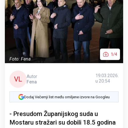
1/4
Foto: Fena
19.03.2026.
Autor
VL
u 20:54
Fena
Dodaj Večernji list među omiljene izvore na Googleu
- Presudom Županijskog suda u
Mostaru stražari su dobili 18.5 godina