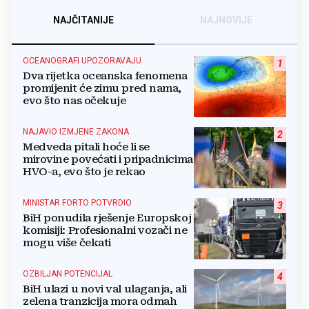
NAJČITANIJE
NAJNOVIJE
OCEANOGRAFI UPOZORAVAJU
1
Dva rijetka oceanska fenomena
promijenit će zimu pred nama,
evo što nas očekuje
NAJAVIO IZMJENE ZAKONA
2
Medveda pitali hoće li se
mirovine povećati i pripadnicima
HVO-a, evo što je rekao
MINISTAR FORTO POTVRDIO
3
BiH ponudila rješenje Europskoj
komisiji: Profesionalni vozači ne
mogu više čekati
OZBILJAN POTENCIJAL
4
BiH ulazi u novi val ulaganja, ali
zelena tranzicija mora odmah