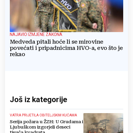
NAJAVIO IZMJENE ZAKONA
Medveda pitali hoće li se mirovine
povećati i pripadnicima HVO-a, evo što je
rekao
Još iz kategorije
VATRA PRIJETILA OBITELJSKIM KUĆAMA
Serija požara u ŽZH: U Grudama i
Ljubuškom izgorjeli deseci
tisuća kvadrata