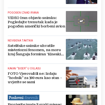
POGOĐEN IZNAD IRANA
VIDEO Iran objavio snimku:
Pogledajte trenutak kada je
pogođen američki borbeni avion
NEVIĐENA TAKTIKA
Satelitske snimke uhvatile
misteriozni fenomen, na moru
kraj Šangaja formiran ‘Kineski
zid‘!
KAKAV "BISER" U OGLASU
FOTO Vjerovali ili ne: Izdaju
"hodnik" za 300 eura kao stan -
uvjerite se sami
Provjerite imate li svaki mjesec