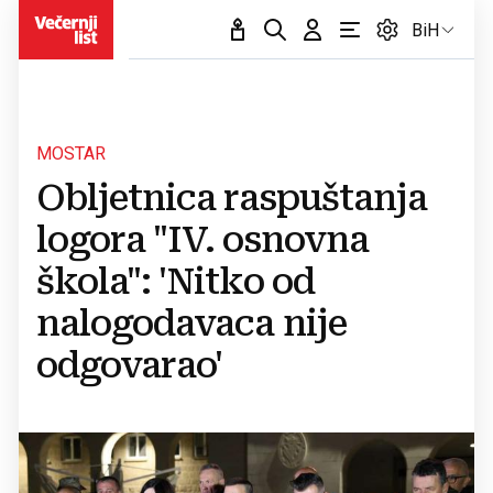
BiH
MOSTAR
Obljetnica raspuštanja
logora "IV. osnovna
škola": 'Nitko od
nalogodavaca nije
odgovarao'