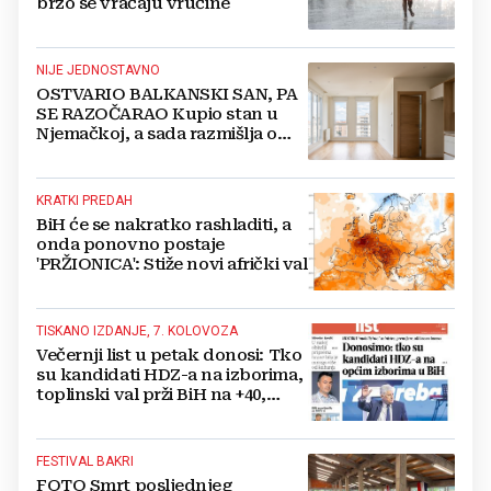
brzo se vraćaju vrućine
NIJE JEDNOSTAVNO
OSTVARIO BALKANSKI SAN, PA
SE RAZOČARAO Kupio stan u
Njemačkoj, a sada razmišlja o
povratku
KRATKI PREDAH
BiH će se nakratko rashladiti, a
onda ponovno postaje
'PRŽIONICA': Stiže novi afrički val
TISKANO IZDANJE, 7. KOLOVOZA
Večernji list u petak donosi: Tko
su kandidati HDZ-a na izborima,
toplinski val prži BiH na +40,
moguće redukcije...
FESTIVAL BAKRI
FOTO Smrt posljednjeg