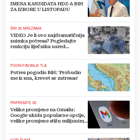
IMENA KANDIDATA HDZ-A BIH
ZA IZBORE U LISTOPADU
ŠIRI SE MREŽAMA
VIDEO Je li ovo najdramatičnija
snimka potresa? Pogledajte
reakciju liječnika usred
operacije
PODRHTAVANJE TLA
Potres pogodio BiH: 'Probudio
me iz sna, krevet se zatresao'
PRIPREMITE SE
Velike promjene na Gmailu:
Google ukida popularne opcije,
velike promjene stižu milijunima
korisnika