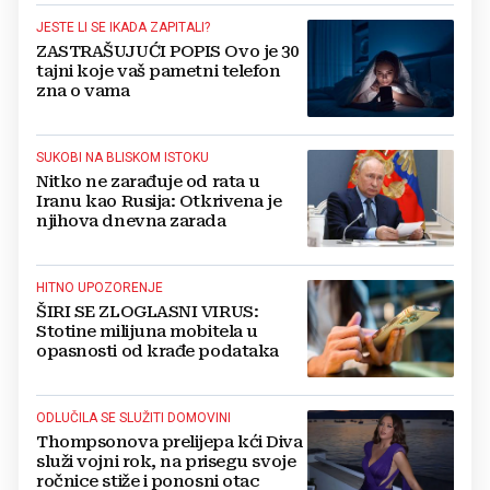
JESTE LI SE IKADA ZAPITALI?
ZASTRAŠUJUĆI POPIS Ovo je 30
tajni koje vaš pametni telefon
zna o vama
SUKOBI NA BLISKOM ISTOKU
Nitko ne zarađuje od rata u
Iranu kao Rusija: Otkrivena je
njihova dnevna zarada
HITNO UPOZORENJE
ŠIRI SE ZLOGLASNI VIRUS:
Stotine milijuna mobitela u
opasnosti od krađe podataka
ODLUČILA SE SLUŽITI DOMOVINI
Thompsonova prelijepa kći Diva
služi vojni rok, na prisegu svoje
ročnice stiže i ponosni otac