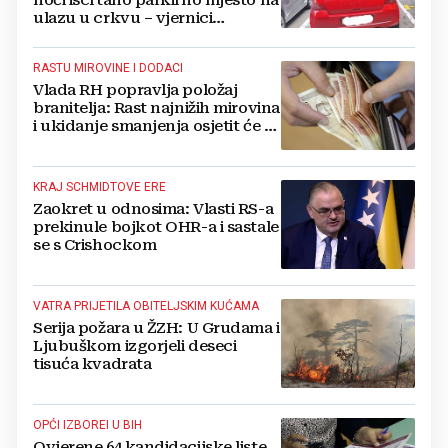
ulazu u crkvu – vjernici
preskaču preko automobila
RASTU MIROVINE I DODACI
Vlada RH popravlja položaj
branitelja: Rast najnižih mirovina
i ukidanje smanjenja osjetit će se
i u BiH
KRAJ SCHMIDTOVE ERE
Zaokret u odnosima: Vlasti RS-a
prekinule bojkot OHR-a i sastale
se s Crishockom
VATRA PRIJETILA OBITELJSKIM KUĆAMA
Serija požara u ŽZH: U Grudama i
Ljubuškom izgorjeli deseci
tisuća kvadrata
OPĆI IZBOREI U BIH
Ovjerene 64 kandidacijske liste