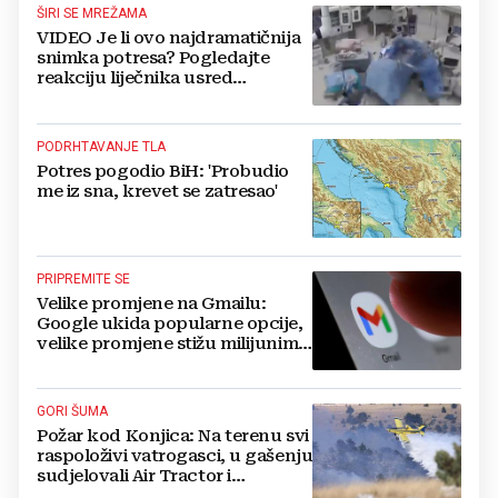
ŠIRI SE MREŽAMA
VIDEO Je li ovo najdramatičnija
snimka potresa? Pogledajte
reakciju liječnika usred
operacije
PODRHTAVANJE TLA
Potres pogodio BiH: 'Probudio
me iz sna, krevet se zatresao'
PRIPREMITE SE
Velike promjene na Gmailu:
Google ukida popularne opcije,
velike promjene stižu milijunima
korisnika
GORI ŠUMA
Požar kod Konjica: Na terenu svi
raspoloživi vatrogasci, u gašenju
sudjelovali Air Tractor i
helikopter