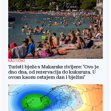
KAOTIČNO
Turisti bježe s Makarske rivijere: "Ovo je
dno dna, od rezervacija do kukuruza. U
ovom kaosu ostajem dan i bježim"