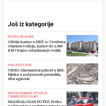
Još iz kategorije
RIGOROZNE MJERE
Oštrije kazne u HBŽ-u: Uvedena
objesna vožnja, kazne do 5.000
KM i trajno oduzimanje vozila
POSLJEDICE SUŠE
VIDEO Alarmantni prizori u BiH:
Rijeka u potpunosti presušila,
riba uginula
PASTOR ŽUPANČIĆ OPTUŽUJE
TOMAŠEVIĆEVU VLAST
SKANDALOZAN POTEZ: Preko
noći iscrtano parkirno mjesto na