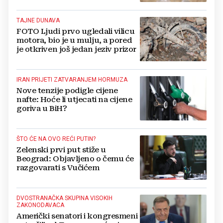
TAJNE DUNAVA
FOTO Ljudi prvo ugledali vilicu
motora, bio je u mulju, a pored
je otkriven još jedan jeziv prizor
IRAN PRIJETI ZATVARANJEM HORMUZA
Nove tenzije podigle cijene
nafte: Hoće li utjecati na cijene
goriva u BiH?
ŠTO ĆE NA OVO REĆI PUTIN?
Zelenski prvi put stiže u
Beograd: Objavljeno o čemu će
razgovarati s Vučićem
DVOSTRANAČKA SKUPINA VISOKIH
ZAKONODAVACA
Američki senatori i kongresmeni