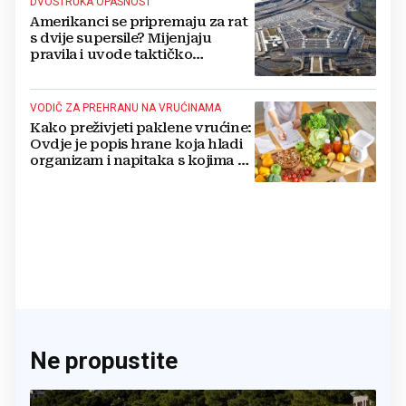
DVOSTRUKA OPASNOST
Amerikanci se pripremaju za rat
s dvije supersile? Mijenjaju
pravila i uvode taktičko
nuklearno oružje
VODIČ ZA PREHRANU NA VRUĆINAMA
Kako preživjeti paklene vrućine:
Ovdje je popis hrane koja hladi
organizam i napitaka s kojima si
činite 'medvjeđu uslugu'
Ne propustite