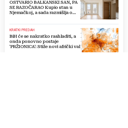
OSTVARIO BALKANSKI SAN, PA
SE RAZOČARAO Kupio stan u
Njemačkoj, a sada razmišlja o
povratku
KRATKI PREDAH
BiH će se nakratko rashladiti, a
onda ponovno postaje
'PRŽIONICA': Stiže novi afrički val
TISKANO IZDANJE, 7. KOLOVOZA
Večernji list u petak donosi: Tko
su kandidati HDZ-a na izborima,
toplinski val prži BiH na +40,
moguće redukcije...
FESTIVAL BAKRI
FOTO Smrt posljednjeg
majstora trebala je biti kraj, no
priča iz livanjskog sela dobila je
neočekivan nastavak