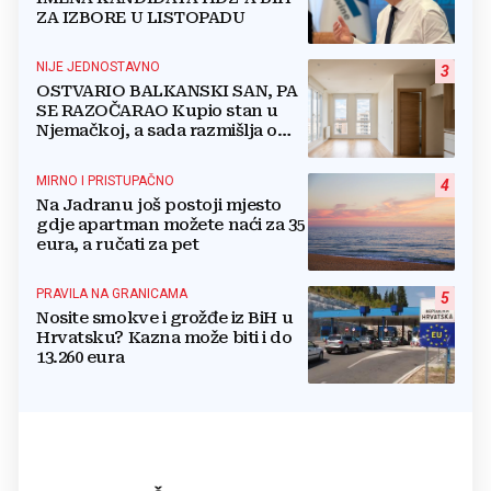
ZA IZBORE U LISTOPADU
NIJE JEDNOSTAVNO
3
OSTVARIO BALKANSKI SAN, PA
SE RAZOČARAO Kupio stan u
Njemačkoj, a sada razmišlja o
povratku
MIRNO I PRISTUPAČNO
4
Na Jadranu još postoji mjesto
gdje apartman možete naći za 35
eura, a ručati za pet
PRAVILA NA GRANICAMA
5
Nosite smokve i grožđe iz BiH u
Hrvatsku? Kazna može biti i do
13.260 eura