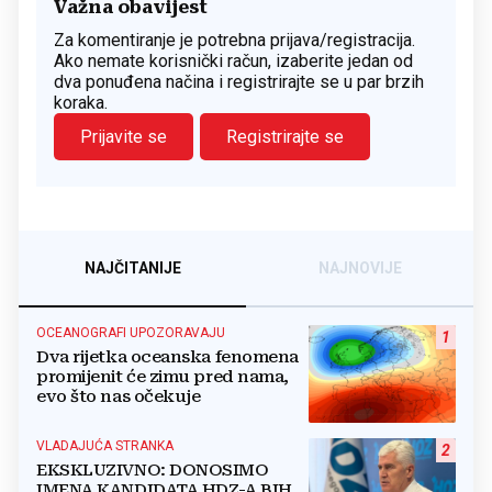
Važna obavijest
Za komentiranje je potrebna prijava/registracija.
Ako nemate korisnički račun, izaberite jedan od
dva ponuđena načina i registrirajte se u par brzih
koraka.
Prijavite se
Registrirajte se
NAJČITANIJE
NAJNOVIJE
OCEANOGRAFI UPOZORAVAJU
1
Dva rijetka oceanska fenomena
promijenit će zimu pred nama,
evo što nas očekuje
VLADAJUĆA STRANKA
2
EKSKLUZIVNO: DONOSIMO
IMENA KANDIDATA HDZ-A BIH