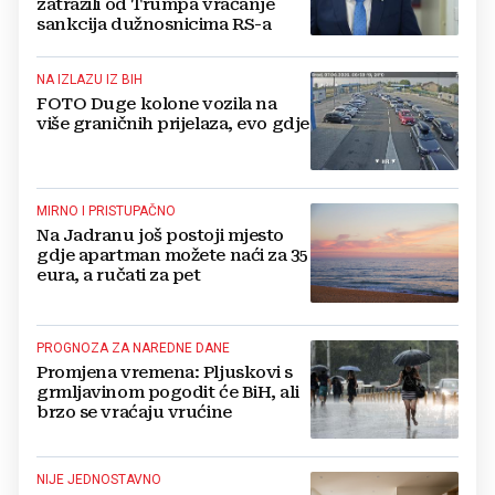
zatražili od Trumpa vraćanje
sankcija dužnosnicima RS-a
NA IZLAZU IZ BIH
FOTO Duge kolone vozila na
više graničnih prijelaza, evo gdje
MIRNO I PRISTUPAČNO
Na Jadranu još postoji mjesto
gdje apartman možete naći za 35
eura, a ručati za pet
PROGNOZA ZA NAREDNE DANE
Promjena vremena: Pljuskovi s
grmljavinom pogodit će BiH, ali
brzo se vraćaju vrućine
NIJE JEDNOSTAVNO