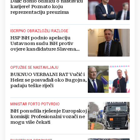
Dalić donio odluku o nastavku
karijere! Poznato koju
reprezentaciju preuzima
ISCRPNO OBRAZLOŽILI RAZLOGE
HSP BiH podnio apelaciju
Ustavnom sudu BiH protiv
ovjere kandidature Slavena
Kovačevića
OPTUŽBE SE NASTAVLJAJU
BUKNUO VERBALNI RAT Vučić i
Helez se posvađali oko Bugojna,
padaju teške riječi
MINISTAR FORTO POTVRDIO
BiH ponudila rješenje Europskoj
komisiji: Profesionalni vozači ne
mogu više čekati