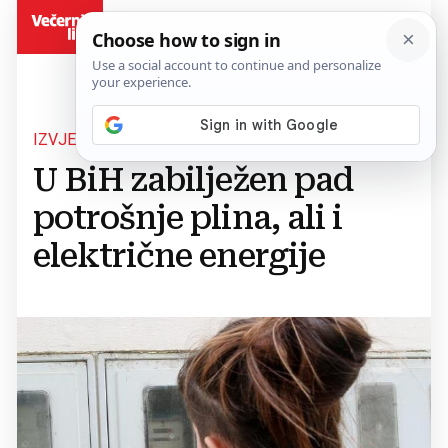
BiH
IZVJEŠĆA POKAZALA
U BiH zabilježen pad
potrošnje plina, ali i
električne energije