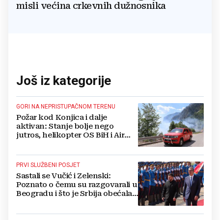
misli većina crkevnih dužnosnika
Još iz kategorije
GORI NA NEPRISTUPAČNOM TERENU
Požar kod Konjica i dalje
aktivan: Stanje bolje nego
jutros, helikopter OS BiH i Air
Tractori pomogli u gašenju
PRVI SLUŽBENI POSJET
Sastali se Vučić i Zelenski:
Poznato o čemu su razgovarali u
Beogradu i što je Srbija obećala
Ukrajini