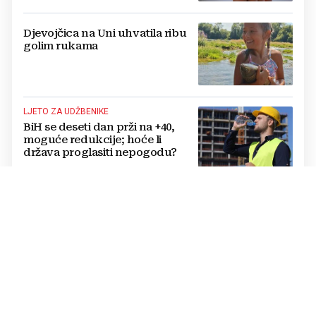
Djevojčica na Uni uhvatila ribu
golim rukama
LJETO ZA UDŽBENIKE
BiH se deseti dan prži na +40,
moguće redukcije; hoće li
država proglasiti nepogodu?
OVO JE 21 GRAD KOJI ĆE PRVI DOBITI LIDL
Lidl kreće s radom: Zašto ovaj
trgovački lanac još uvijek
zaobilazi jedan od najvećih
gradova u BiH?
TEŽAK INCIDENT
Novi napad u domu za odrasle
psihički bolesne osobe: Pipao