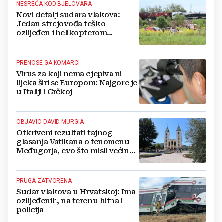
NESREĆA KOD BJELOVARA
Novi detalji sudara vlakova:
Jedan strojovođa teško
ozlijeđen i helikopterom
prebačen na Rebro, drugi u
velikom šoku
PRENOSE GA KOMARCI
Virus za koji nema cjepiva ni
lijeka širi se Europom: Najgore je
u Italiji i Grčkoj
OBJAVIO DAVID MURGIA
Otkriveni rezultati tajnog
glasanja Vatikana o fenomenu
Međugorja, evo što misli većina
crkevnih dužnosnika
PRUGA ZATVORENA
Sudar vlakova u Hrvatskoj: Ima
ozlijeđenih, na terenu hitna i
policija