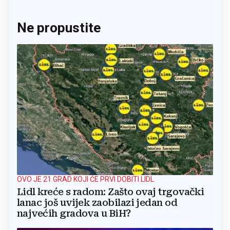
Ne propustite
OVO JE 21 GRAD KOJI ĆE PRVI DOBITI LIDL
Lidl kreće s radom: Zašto ovaj trgovački
lanac još uvijek zaobilazi jedan od
najvećih gradova u BiH?