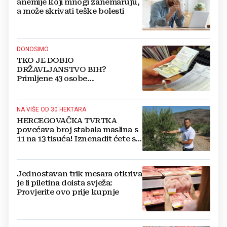
anemije koji mnogi zanemaruju,
a može skrivati teške bolesti
DONOSIMO
TKO JE DOBIO
DRŽAVLJANSTVO BIH?
Primljene 43 osobe...
NA VIŠE OD 30 HEKTARA
HERCEGOVAČKA TVRTKA
povećava broj stabala maslina s
11 na 13 tisuća! Iznenadit ćete se
kako ih štite
Jednostavan trik mesara otkriva
je li piletina doista svježa:
Provjerite ovo prije kupnje