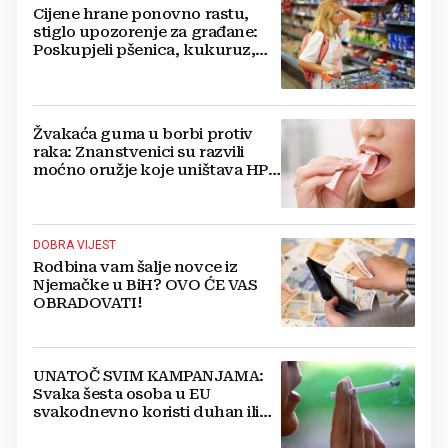
Cijene hrane ponovno rastu,
stiglo upozorenje za građane:
Poskupjeli pšenica, kukuruz,
šećer i biljna ulja
Žvakaća guma u borbi protiv
raka: Znanstvenici su razvili
moćno oružje koje uništava HPV
i bakterije
DOBRA VIJEST
Rodbina vam šalje novce iz
Njemačke u BiH? OVO ĆE VAS
OBRADOVATI!
UNATOČ SVIM KAMPANJAMA:
Svaka šesta osoba u EU
svakodnevno koristi duhan ili
srodne proizvode