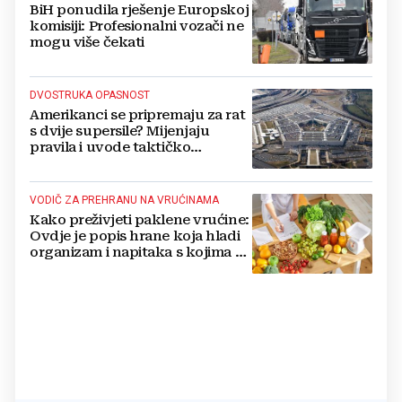
BiH ponudila rješenje Europskoj
komisiji: Profesionalni vozači ne
mogu više čekati
DVOSTRUKA OPASNOST
Amerikanci se pripremaju za rat
s dvije supersile? Mijenjaju
pravila i uvode taktičko
nuklearno oružje
VODIČ ZA PREHRANU NA VRUĆINAMA
Kako preživjeti paklene vrućine:
Ovdje je popis hrane koja hladi
organizam i napitaka s kojima si
činite 'medvjeđu uslugu'