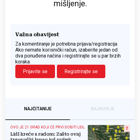
mišljenje.
Važna obavijest
Za komentiranje je potrebna prijava/registracija.
Ako nemate korisnički račun, izaberite jedan od
dva ponuđena načina i registrirajte se u par brzih
koraka.
Prijavite se
Registrirajte se
NAJČITANIJE
NAJNOVIJE
OVO JE 21 GRAD KOJI ĆE PRVI DOBITI LIDL
1
Lidl kreće s radom: Zašto ovaj
trgovački lanac još uvijek