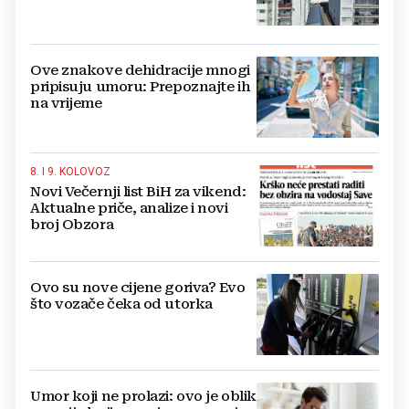
kuće
Ove znakove dehidracije mnogi
pripisuju umoru: Prepoznajte ih
na vrijeme
8. I 9. KOLOVOZ
Novi Večernji list BiH za vikend:
Aktualne priče, analize i novi
broj Obzora
Ovo su nove cijene goriva? Evo
što vozače čeka od utorka
Umor koji ne prolazi: ovo je oblik