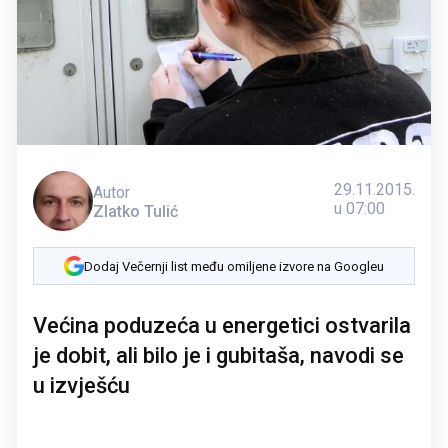
29.11.2015.
Autor
u 07:00
Zlatko Tulić
Dodaj Večernji list među omiljene izvore na Googleu
Većina poduzeća u energetici ostvarila
je dobit, ali bilo je i gubitaša, navodi se
u izvješću