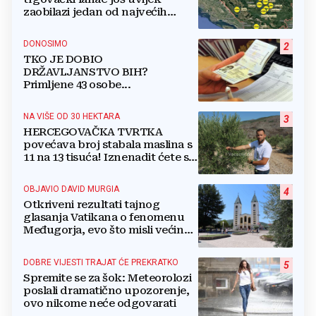
zaobilazi jedan od najvećih
gradova u BiH?
DONOSIMO
2
TKO JE DOBIO
DRŽAVLJANSTVO BIH?
Primljene 43 osobe...
NA VIŠE OD 30 HEKTARA
3
HERCEGOVAČKA TVRTKA
povećava broj stabala maslina s
11 na 13 tisuća! Iznenadit ćete se
kako ih štite
OBJAVIO DAVID MURGIA
4
Otkriveni rezultati tajnog
glasanja Vatikana o fenomenu
Međugorja, evo što misli većina
crkevnih dužnosnika
DOBRE VIJESTI TRAJAT ĆE PREKRATKO
5
Spremite se za šok: Meteorolozi
poslali dramatično upozorenje,
ovo nikome neće odgovarati