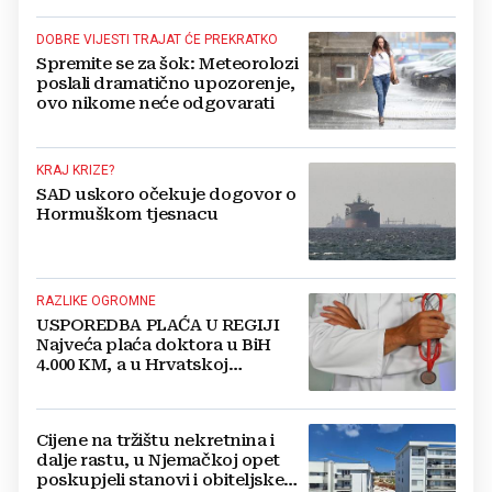
DOBRE VIJESTI TRAJAT ĆE PREKRATKO
Spremite se za šok: Meteorolozi
poslali dramatično upozorenje,
ovo nikome neće odgovarati
KRAJ KRIZE?
SAD uskoro očekuje dogovor o
Hormuškom tjesnacu
RAZLIKE OGROMNE
USPOREDBA PLAĆA U REGIJI
Najveća plaća doktora u BiH
4.000 KM, a u Hrvatskoj
najmanja 3.000 eura
Cijene na tržištu nekretnina i
dalje rastu, u Njemačkoj opet
poskupjeli stanovi i obiteljske