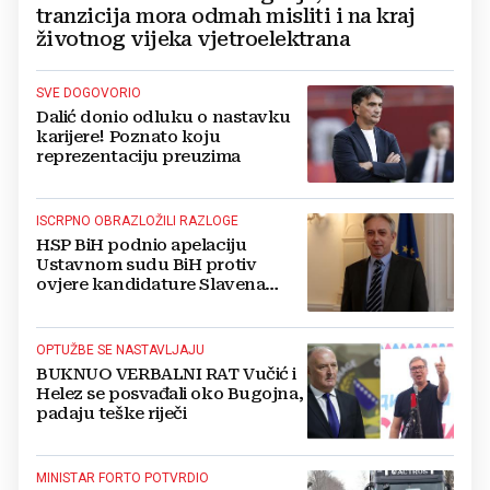
tranzicija mora odmah misliti i na kraj
životnog vijeka vjetroelektrana
SVE DOGOVORIO
Dalić donio odluku o nastavku
karijere! Poznato koju
reprezentaciju preuzima
ISCRPNO OBRAZLOŽILI RAZLOGE
HSP BiH podnio apelaciju
Ustavnom sudu BiH protiv
ovjere kandidature Slavena
Kovačevića
OPTUŽBE SE NASTAVLJAJU
BUKNUO VERBALNI RAT Vučić i
Helez se posvađali oko Bugojna,
padaju teške riječi
MINISTAR FORTO POTVRDIO