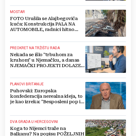
čak 12 mjeseci?
MOSTAR
FOTO Urušila se Alajbegovića
kuća: Konstrukcija PALA NA
AUTOMOBILE, radnici hitno
čistili teren
PREOKRET NA TRŽIŠTU RADA
Nekada se išlo "trbuhom za
kruhom" u Njemačku, a danas
NJEMAČKI PROJEKTI DOLAZE U
HERCEGOVINU
PLANOVI BRITANIJE
Puhovski: Europska
konfederacija nerealna ideja, to
je kao izreka: "Besposleni pop i
jariće krsti"
DVA GRADA U HERCEGOVINI
Koga to Nijemci traže na
Balkanu? Na popisu POŽELJNIH