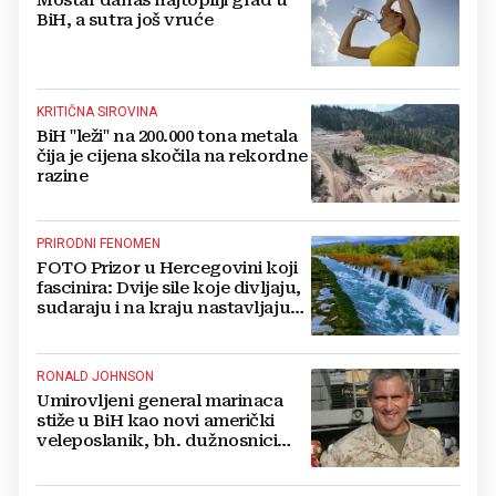
Mostar danas najtopliji grad u
BiH, a sutra još vruće
KRITIČNA SIROVINA
BiH "leži" na 200.000 tona metala
čija je cijena skočila na rekordne
razine
PRIRODNI FENOMEN
FOTO Prizor u Hercegovini koji
fascinira: Dvije sile koje divljaju,
sudaraju i na kraju nastavljaju
kao jedna
RONALD JOHNSON
Umirovljeni general marinaca
stiže u BiH kao novi američki
veleposlanik, bh. dužnosnici
unaprijed ga hvale