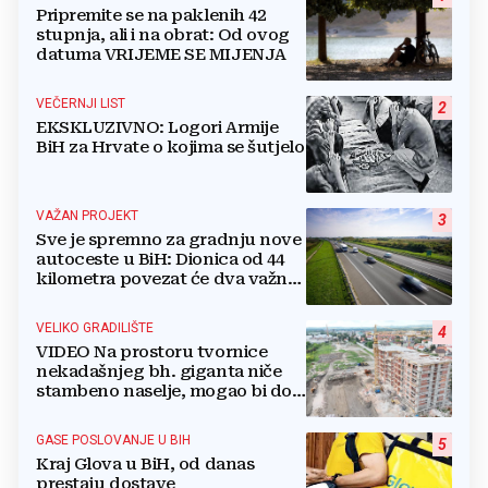
Pripremite se na paklenih 42
stupnja, ali i na obrat: Od ovog
datuma VRIJEME SE MIJENJA
VEČERNJI LIST
2
EKSKLUZIVNO: Logori Armije
BiH za Hrvate o kojima se šutjelo
VAŽAN PROJEKT
3
Sve je spremno za gradnju nove
autoceste u BiH: Dionica od 44
kilometra povezat će dva važna
grada
VELIKO GRADILIŠTE
4
VIDEO Na prostoru tvornice
nekadašnjeg bh. giganta niče
stambeno naselje, mogao bi doći
i Lidl
GASE POSLOVANJE U BIH
5
Kraj Glova u BiH, od danas
prestaju dostave