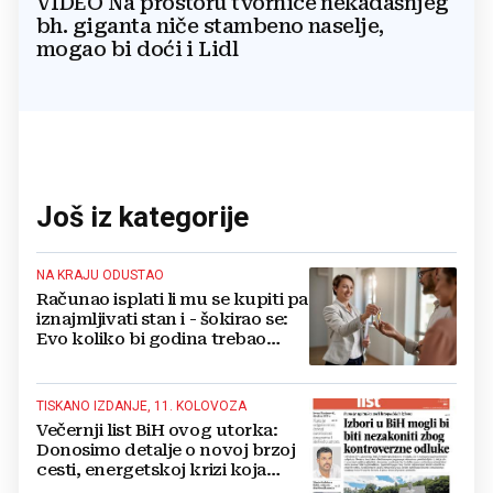
VIDEO Na prostoru tvornice nekadašnjeg
bh. giganta niče stambeno naselje,
mogao bi doći i Lidl
Još iz kategorije
NA KRAJU ODUSTAO
Računao isplati li mu se kupiti pa
iznajmljivati stan i - šokirao se:
Evo koliko bi godina trebao
imati podstanare
TISKANO IZDANJE, 11. KOLOVOZA
Večernji list BiH ovog utorka:
Donosimo detalje o novoj brzoj
cesti, energetskoj krizi koja
prijeti i BiH, zašto Teslin Smiljan