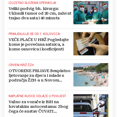
IZUZETNO SLOŽENA OPERACIJA
Veliki podvig bh. kirurga:
Uklonili tumor od 20 cm, zahvat
trajao dva sata i 40 minuta
PRIMJENJUJE SE OD 1. KOLOVOZA
VEĆE PLAĆE U HBŽ Pogledajte
kome je povećana satnica, a
kome osnovica i koeficijenti
CRVENI KRIŽ ŽZH
OTVORENE PRIJAVE Besplatno
ljetovanje za djecu i mlade s
područja ŽZH-a u Novom
Vinodolskom
NAPLATNE KUĆICE ODLAZE U POVIJEST
Važno za vozače iz BiH na
hrvatskim autocestama: Zbog
čega će sustav ČUVATI
FOTOGRAFIJE VAŠEG VOZILA