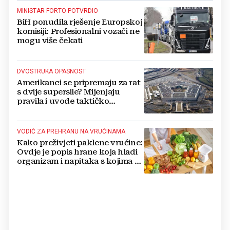
MINISTAR FORTO POTVRDIO
BiH ponudila rješenje Europskoj
komisiji: Profesionalni vozači ne
mogu više čekati
DVOSTRUKA OPASNOST
Amerikanci se pripremaju za rat
s dvije supersile? Mijenjaju
pravila i uvode taktičko
nuklearno oružje
VODIČ ZA PREHRANU NA VRUĆINAMA
Kako preživjeti paklene vrućine:
Ovdje je popis hrane koja hladi
organizam i napitaka s kojima si
činite 'medvjeđu uslugu'