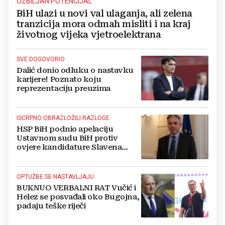
OZBILJAN POTENCIJAL
BiH ulazi u novi val ulaganja, ali zelena
tranzicija mora odmah misliti i na kraj
životnog vijeka vjetroelektrana
SVE DOGOVORIO
Dalić donio odluku o nastavku
karijere! Poznato koju
reprezentaciju preuzima
ISCRPNO OBRAZLOŽILI RAZLOGE
HSP BiH podnio apelaciju
Ustavnom sudu BiH protiv
ovjere kandidature Slavena
Kovačevića
OPTUŽBE SE NASTAVLJAJU
BUKNUO VERBALNI RAT Vučić i
Helez se posvađali oko Bugojna,
padaju teške riječi