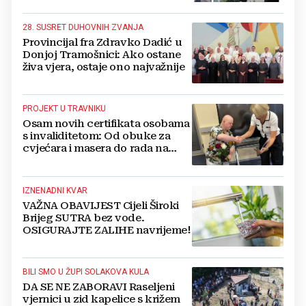
pada u mrak...
28. SUSRET DUHOVNIH ZVANJA
Provincijal fra Zdravko Dadić u
Donjoj Tramošnici: Ako ostane
živa vjera, ostaje ono najvažnije
PROJEKT U TRAVNIKU
Osam novih certifikata osobama
s invaliditetom: Od obuke za
cvjećara i masera do rada na
računalu
IZNENADNI KVAR
VAŽNA OBAVIJEST Cijeli Široki
Brijeg SUTRA bez vode.
OSIGURAJTE ZALIHE navrijeme!
BILI SMO U ŽUPI SOLAKOVA KULA
DA SE NE ZABORAVI Raseljeni
vjernici u zid kapelice s križem