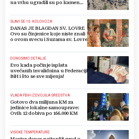
na vrhu ugradili su po kamen
svojih već dugo praznih kuća
SLAVI SE 10. KOLOVOZA
DANAS JE BLAGDAN SV. LOVRE
Ovo su činjenice koje niste znali
o ovom svecu i Suzama sv. Lovre
DONOSIMO DETALJE
Evo kada počinje isplata
uvećanih invalidnina u Federaciji
BiH i što se sve mijenja!
VLADA FBIH IZDVOJILA SREDSTVA
Gotovo dva milijuna KM za
jedinice lokalne samouprave:
Ovih 12 dobiva po 166.000 KM
VISOKE TEMPERATURE