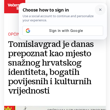
BiH
OPĆINAMA I GRADOVIMA KROZ BIH
Tomislavgrad je danas
prepoznat kao mjesto
snažnog hrvatskog
identiteta, bogatih
povijesnih i kulturnih
vrijednosti