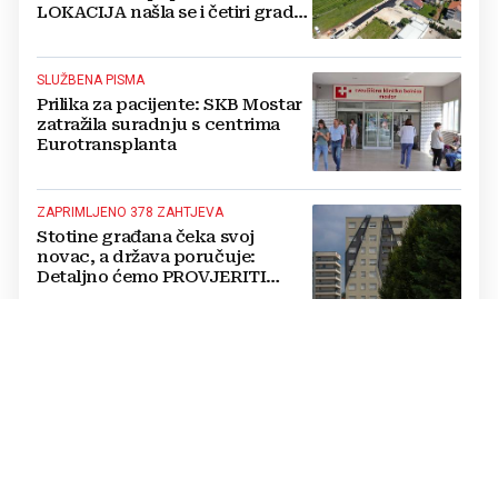
LOKACIJA našla se i četiri grada
iz BiH
SLUŽBENA PISMA
Prilika za pacijente: SKB Mostar
zatražila suradnju s centrima
Eurotransplanta
ZAPRIMLJENO 378 ZAHTJEVA
Stotine građana čeka svoj
novac, a država poručuje:
Detaljno ćemo PROVJERITI
SVAKI PAPIR prije nego isplatimo
ijednu marku!
VILIM RUBIĆ
FOTO Nakon 10 godina u
Njemačkoj vratio se u Livno:
"Puno je lakše kada imaš
OBITELJ uz sebe"
VELIKO GRADILIŠTE