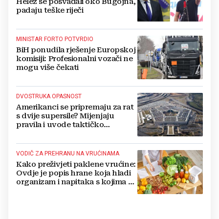
Helez se posvađali oko Bugojna,
padaju teške riječi
MINISTAR FORTO POTVRDIO
BiH ponudila rješenje Europskoj
komisiji: Profesionalni vozači ne
mogu više čekati
DVOSTRUKA OPASNOST
Amerikanci se pripremaju za rat
s dvije supersile? Mijenjaju
pravila i uvode taktičko
nuklearno oružje
VODIČ ZA PREHRANU NA VRUĆINAMA
Kako preživjeti paklene vrućine:
Ovdje je popis hrane koja hladi
organizam i napitaka s kojima si
činite 'medvjeđu uslugu'