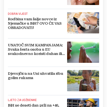
i bakterije
DOBRA VIJEST
Rodbina vam šalje novce iz
Njemačke u BiH? OVO ĆE VAS
OBRADOVATI!
UNATOČ SVIM KAMPANJAMA:
Svaka šesta osoba u EU
svakodnevno koristi duhan ili
srodne proizvode
Djevojčica na Uni uhvatila ribu
golim rukama
LJETO ZA UDŽBENIKE
BiH se deseti dan prži na +40,