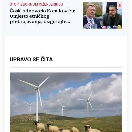
STOP IZBORNOM INŽENJERINGU
5
Ćosić odgovorio Konakoviću:
Umjesto etničkog
prebrojavanja, osigurajte
stvarnu ravnopravnost Hrvata
UPRAVO SE ČITA