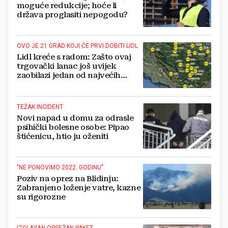
moguće redukcije; hoće li
država proglasiti nepogodu?
OVO JE 21 GRAD KOJI ĆE PRVI DOBITI LIDL
Lidl kreće s radom: Zašto ovaj
trgovački lanac još uvijek
zaobilazi jedan od najvećih
gradova u BiH?
TEŽAK INCIDENT
Novi napad u domu za odrasle
psihički bolesne osobe: Pipao
štićenicu, htio ju oženiti
"NE PONOVIMO 2022. GODINU"
Poziv na oprez na Blidinju:
Zabranjeno loženje vatre, kazne
su rigorozne
IZGLASAN OPSEŽAN PAKET