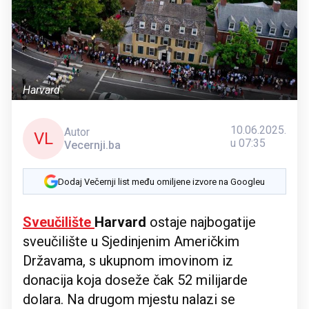
Harvard
10.06.2025.
Autor
VL
u 07:35
Vecernji.ba
Dodaj Večernji list među omiljene izvore na Googleu
Sveučilište
Harvard
ostaje najbogatije
sveučilište u Sjedinjenim Američkim
Državama, s ukupnom imovinom iz
donacija koja doseže čak 52 milijarde
dolara. Na drugom mjestu nalazi se