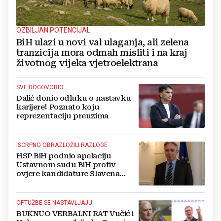
OZBILJAN POTENCIJAL
BiH ulazi u novi val ulaganja, ali zelena
tranzicija mora odmah misliti i na kraj
životnog vijeka vjetroelektrana
SVE DOGOVORIO
Dalić donio odluku o nastavku
karijere! Poznato koju
reprezentaciju preuzima
ISCRPNO OBRAZLOŽILI RAZLOGE
HSP BiH podnio apelaciju
Ustavnom sudu BiH protiv
ovjere kandidature Slavena
Kovačevića
OPTUŽBE SE NASTAVLJAJU
BUKNUO VERBALNI RAT Vučić i