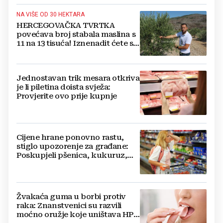
NA VIŠE OD 30 HEKTARA
HERCEGOVAČKA TVRTKA
povećava broj stabala maslina s
11 na 13 tisuća! Iznenadit ćete se
kako ih štite
Jednostavan trik mesara otkriva
je li piletina doista svježa:
Provjerite ovo prije kupnje
Cijene hrane ponovno rastu,
stiglo upozorenje za građane:
Poskupjeli pšenica, kukuruz,
šećer i biljna ulja
Žvakaća guma u borbi protiv
raka: Znanstvenici su razvili
moćno oružje koje uništava HPV