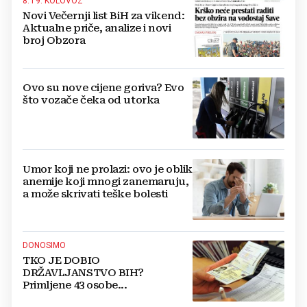
8. I 9. KOLOVOZ
Novi Večernji list BiH za vikend:
Aktualne priče, analize i novi
broj Obzora
Ovo su nove cijene goriva? Evo
što vozače čeka od utorka
Umor koji ne prolazi: ovo je oblik
anemije koji mnogi zanemaruju,
a može skrivati teške bolesti
DONOSIMO
TKO JE DOBIO
DRŽAVLJANSTVO BIH?
Primljene 43 osobe...