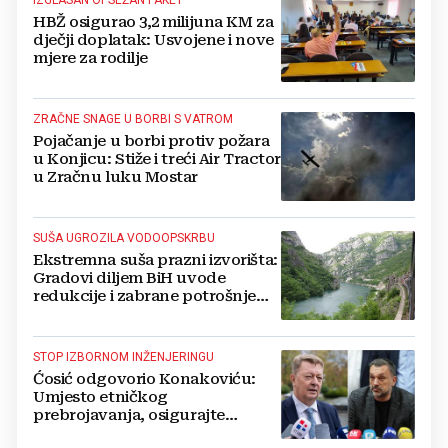
HBŽ osigurao 3,2 milijuna KM za
dječji doplatak: Usvojene i nove
mjere za rodilje
ZRAČNE SNAGE U BORBI S VATROM
Pojačanje u borbi protiv požara
u Konjicu: Stiže i treći Air Tractor
u Zračnu luku Mostar
SUŠA UGROZILA VODOOPSKRBU
Ekstremna suša prazni izvorišta:
Gradovi diljem BiH uvode
redukcije i zabrane potrošnje
vode, posebno teško u
Hercegovini
STOP IZBORNOM INŽENJERINGU
Ćosić odgovorio Konakoviću:
Umjesto etničkog
prebrojavanja, osigurajte
stvarnu ravnopravnost Hrvata