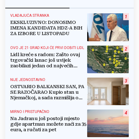
VLADAJUĆA STRANKA
1
EKSKLUZIVNO: DONOSIMO
IMENA KANDIDATA HDZ-A BIH
ZA IZBORE U LISTOPADU
OVO JE 21 GRAD KOJI ĆE PRVI DOBITI LIDL
2
Lidl kreće s radom: Zašto ovaj
trgovački lanac još uvijek
zaobilazi jedan od najvećih
gradova u BiH?
NIJE JEDNOSTAVNO
3
OSTVARIO BALKANSKI SAN, PA
SE RAZOČARAO Kupio stan u
Njemačkoj, a sada razmišlja o
povratku
MIRNO I PRISTUPAČNO
4
Na Jadranu još postoji mjesto
gdje apartman možete naći za 35
eura, a ručati za pet