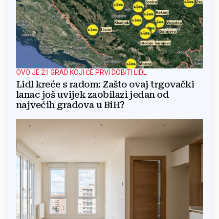
OVO JE 21 GRAD KOJI ĆE PRVI DOBITI LIDL
Lidl kreće s radom: Zašto ovaj trgovački
lanac još uvijek zaobilazi jedan od
najvećih gradova u BiH?