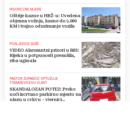
RIGOROZNE MJERE
Oštrije kazne u HBŽ-u: Uvedena
objesna vožnja, kazne do 5.000
KM i trajno oduzimanje vozila
POSLJEDICE SUŠE
VIDEO Alarmantni prizori u BiH:
Rijeka u potpunosti presušila,
riba uginula
PASTOR ŽUPANČIĆ OPTUŽUJE
TOMAŠEVIĆEVU VLAST
SKANDALOZAN POTEZ: Preko
noći iscrtano parkirno mjesto na
ulazu u crkvu – vjernici
preskaču preko automobila
RASTU MIROVINE I DODACI
Vlada RH popravlja položaj
branitelja: Rast najnižih mirovina