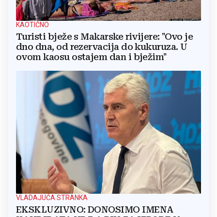
KAOTIČNO
Turisti bježe s Makarske rivijere: "Ovo je
dno dna, od rezervacija do kukuruza. U
ovom kaosu ostajem dan i bježim"
VLADAJUĆA STRANKA
EKSKLUZIVNO: DONOSIMO IMENA