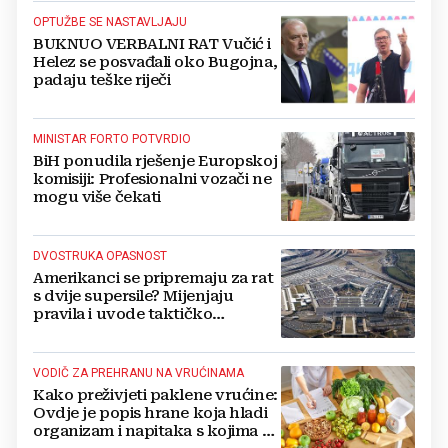
OPTUŽBE SE NASTAVLJAJU
BUKNUO VERBALNI RAT Vučić i
Helez se posvađali oko Bugojna,
padaju teške riječi
MINISTAR FORTO POTVRDIO
BiH ponudila rješenje Europskoj
komisiji: Profesionalni vozači ne
mogu više čekati
DVOSTRUKA OPASNOST
Amerikanci se pripremaju za rat
s dvije supersile? Mijenjaju
pravila i uvode taktičko
nuklearno oružje
VODIČ ZA PREHRANU NA VRUĆINAMA
Kako preživjeti paklene vrućine:
Ovdje je popis hrane koja hladi
organizam i napitaka s kojima si