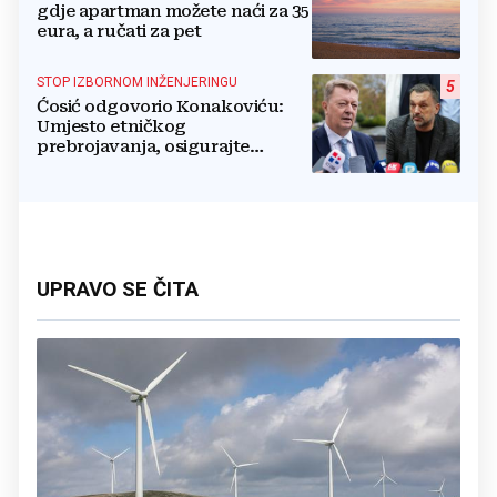
gdje apartman možete naći za 35
eura, a ručati za pet
STOP IZBORNOM INŽENJERINGU
5
Ćosić odgovorio Konakoviću:
Umjesto etničkog
prebrojavanja, osigurajte
stvarnu ravnopravnost Hrvata
UPRAVO SE ČITA