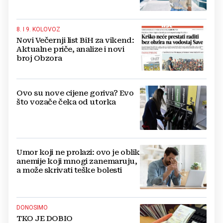
8. I 9. KOLOVOZ
Novi Večernji list BiH za vikend:
Aktualne priče, analize i novi
broj Obzora
Ovo su nove cijene goriva? Evo
što vozače čeka od utorka
Umor koji ne prolazi: ovo je oblik
anemije koji mnogi zanemaruju,
a može skrivati teške bolesti
DONOSIMO
TKO JE DOBIO