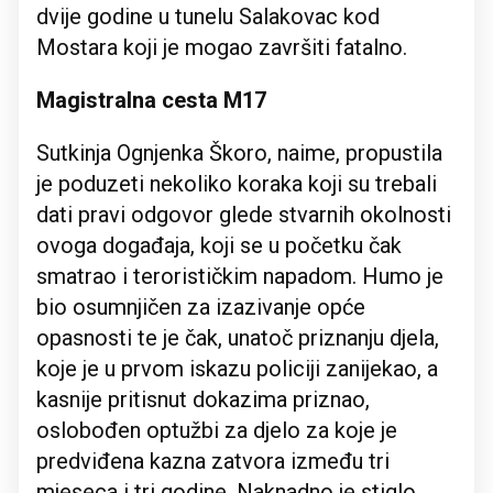
dvije godine u tunelu Salakovac kod
Mostara koji je mogao završiti fatalno.
Magistralna cesta M17
Sutkinja Ognjenka Škoro, naime, propustila
je poduzeti nekoliko koraka koji su trebali
dati pravi odgovor glede stvarnih okolnosti
ovoga događaja, koji se u početku čak
smatrao i terorističkim napadom. Humo je
bio osumnjičen za izazivanje opće
opasnosti te je čak, unatoč priznanju djela,
koje je u prvom iskazu policiji zanijekao, a
kasnije pritisnut dokazima priznao,
oslobođen optužbi za djelo za koje je
predviđena kazna zatvora između tri
mjeseca i tri godine. Naknadno je stiglo