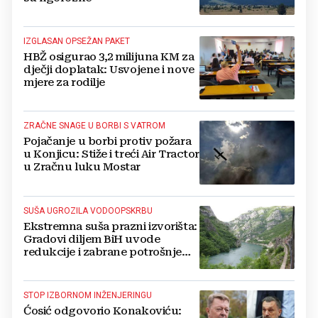
IZGLASAN OPSEŽAN PAKET
HBŽ osigurao 3,2 milijuna KM za
dječji doplatak: Usvojene i nove
mjere za rodilje
ZRAČNE SNAGE U BORBI S VATROM
Pojačanje u borbi protiv požara
u Konjicu: Stiže i treći Air Tractor
u Zračnu luku Mostar
SUŠA UGROZILA VODOOPSKRBU
Ekstremna suša prazni izvorišta:
Gradovi diljem BiH uvode
redukcije i zabrane potrošnje
vode, posebno teško u
Hercegovini
STOP IZBORNOM INŽENJERINGU
Ćosić odgovorio Konakoviću: