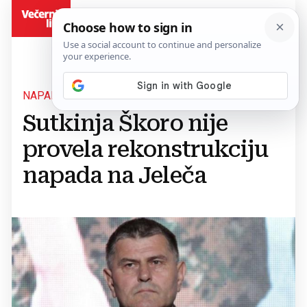
BiH
NAPAD NA GENERALA OS BIH
Sutkinja Škoro nije
provela rekonstrukciju
napada na Jeleča