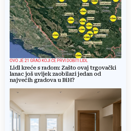
OVO JE 21 GRAD KOJI ĆE PRVI DOBITI LIDL
Lidl kreće s radom: Zašto ovaj trgovački
lanac još uvijek zaobilazi jedan od
najvećih gradova u BiH?