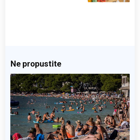
činite 'medvjeđu uslugu'
Ne propustite