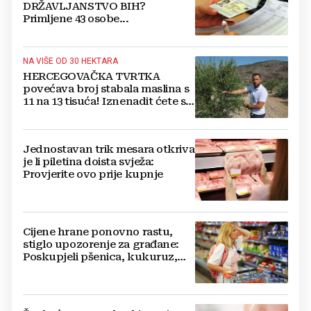
DRŽAVLJANSTVO BIH?
Primljene 43 osobe...
NA VIŠE OD 30 HEKTARA
HERCEGOVAČKA TVRTKA
povećava broj stabala maslina s
11 na 13 tisuća! Iznenadit ćete se
kako ih štite
Jednostavan trik mesara otkriva
je li piletina doista svježa:
Provjerite ovo prije kupnje
Cijene hrane ponovno rastu,
stiglo upozorenje za građane:
Poskupjeli pšenica, kukuruz,
šećer i biljna ulja