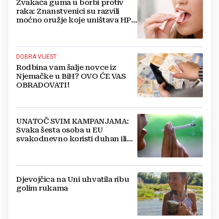
Žvakaća guma u borbi protiv
raka: Znanstvenici su razvili
moćno oružje koje uništava HPV
i bakterije
DOBRA VIJEST
Rodbina vam šalje novce iz
Njemačke u BiH? OVO ĆE VAS
OBRADOVATI!
UNATOČ SVIM KAMPANJAMA:
Svaka šesta osoba u EU
svakodnevno koristi duhan ili
srodne proizvode
Djevojčica na Uni uhvatila ribu
golim rukama