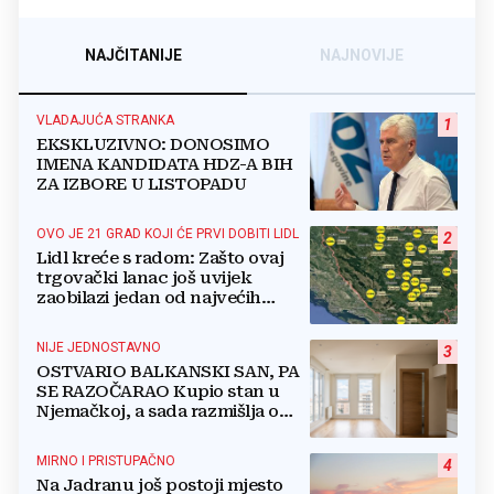
NAJČITANIJE
NAJNOVIJE
VLADAJUĆA STRANKA
1
EKSKLUZIVNO: DONOSIMO
IMENA KANDIDATA HDZ-A BIH
ZA IZBORE U LISTOPADU
OVO JE 21 GRAD KOJI ĆE PRVI DOBITI LIDL
2
Lidl kreće s radom: Zašto ovaj
trgovački lanac još uvijek
zaobilazi jedan od najvećih
gradova u BiH?
NIJE JEDNOSTAVNO
3
OSTVARIO BALKANSKI SAN, PA
SE RAZOČARAO Kupio stan u
Njemačkoj, a sada razmišlja o
povratku
MIRNO I PRISTUPAČNO
4
Na Jadranu još postoji mjesto