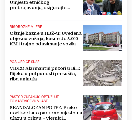
Umjesto etničkog
prebrojavanja, osigurajte
stvarnu ravnopravnost Hrvata
RIGOROZNE MJERE
Oštrije kazne u HBŽ-u: Uvedena
objesna vožnja, kazne do 5.000
KM i trajno oduzimanje vozila
POSLJEDICE SUŠE
VIDEO Alarmantni prizori u BiH:
Rijeka u potpunosti presušila,
riba uginula
PASTOR ŽUPANČIĆ OPTUŽUJE
TOMAŠEVIĆEVU VLAST
SKANDALOZAN POTEZ: Preko
noći iscrtano parkirno mjesto na
ulazu u crkvu – vjernici
preskaču preko automobila