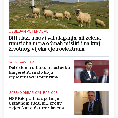
OZBILJAN POTENCIJAL
BiH ulazi u novi val ulaganja, ali zelena
tranzicija mora odmah misliti i na kraj
životnog vijeka vjetroelektrana
SVE DOGOVORIO
Dalić donio odluku o nastavku
karijere! Poznato koju
reprezentaciju preuzima
ISCRPNO OBRAZLOŽILI RAZLOGE
HSP BiH podnio apelaciju
Ustavnom sudu BiH protiv
ovjere kandidature Slavena
Kovačevića