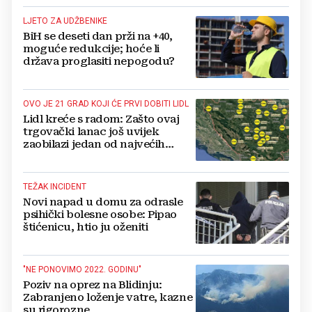
LJETO ZA UDŽBENIKE
BiH se deseti dan prži na +40,
moguće redukcije; hoće li
država proglasiti nepogodu?
OVO JE 21 GRAD KOJI ĆE PRVI DOBITI LIDL
Lidl kreće s radom: Zašto ovaj
trgovački lanac još uvijek
zaobilazi jedan od najvećih
gradova u BiH?
TEŽAK INCIDENT
Novi napad u domu za odrasle
psihički bolesne osobe: Pipao
štićenicu, htio ju oženiti
"NE PONOVIMO 2022. GODINU"
Poziv na oprez na Blidinju:
Zabranjeno loženje vatre, kazne
su rigorozne