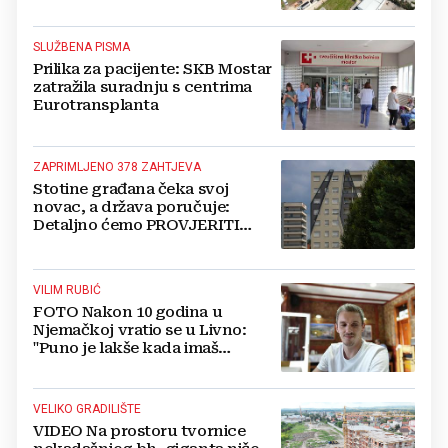
iz BiH
SLUŽBENA PISMA
Prilika za pacijente: SKB Mostar
zatražila suradnju s centrima
Eurotransplanta
ZAPRIMLJENO 378 ZAHTJEVA
Stotine građana čeka svoj
novac, a država poručuje:
Detaljno ćemo PROVJERITI
SVAKI PAPIR prije nego isplatimo
ijednu marku!
VILIM RUBIĆ
FOTO Nakon 10 godina u
Njemačkoj vratio se u Livno:
"Puno je lakše kada imaš
OBITELJ uz sebe"
VELIKO GRADILIŠTE
VIDEO Na prostoru tvornice