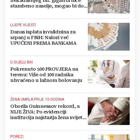
nekadašnjeg bh. giganta niče
stambeno naselje, mogao bi doći
i Lidl
LIJEPE VIJESTI
Danas isplata invalidnina za
srpanj u FBiH: Nalozi već
UPUĆENI PREMA BANKAMA
U DIJELU BIH
Pokrenuto 500 PROVJERA na
terenu: Više od 100 radnika
uhvaćeno u lažnom bolovanju
ŽENA UMRLA PRIJE 10 GODINA
Oborila Guinnessov rekord, a
NIJE ŽIVA: Po evidenciji
institucija najstarija žena svijeta
živi u BiH i ima 121 godinu
POREZI