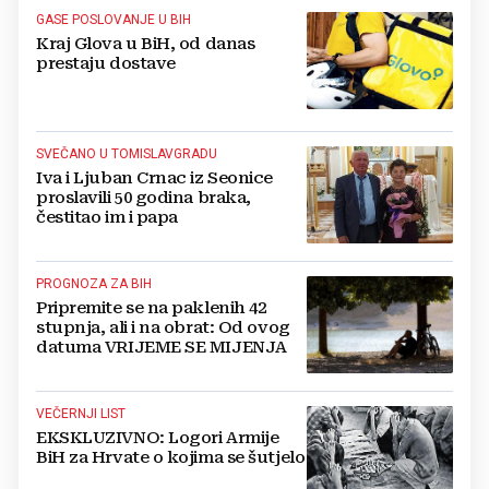
GASE POSLOVANJE U BIH
Kraj Glova u BiH, od danas
prestaju dostave
SVEČANO U TOMISLAVGRADU
Iva i Ljuban Crnac iz Seonice
proslavili 50 godina braka,
čestitao im i papa
PROGNOZA ZA BIH
Pripremite se na paklenih 42
stupnja, ali i na obrat: Od ovog
datuma VRIJEME SE MIJENJA
VEČERNJI LIST
EKSKLUZIVNO: Logori Armije
BiH za Hrvate o kojima se šutjelo