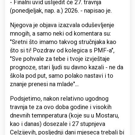
- Finalni uvid uslijedit će 27. travnja
(ponedjeljak, nap. a.) 2026. - napisao je.
Njegova je objava izazvala oduševljenje
mnogih, a samo neki od komentara su:
"Sretni što imamo takvog stručnjaka kao
što si ti! Pozdrav od kolegica s PMF-a",
"Sve pohvale za tebe i tvoje izvještaje
prognoze, stari ljudi su davno kazali - ne da
škola pod put, samo polako nastavi i to
znanje prenesi na mlade"...
Podsjetimo, nakon relativno ugodnog
travnja te za ovo doba godine i visokih
dnevnih temnperatura (koje su u Mostaru,
kao i danas) dosezale i 27 stupnjeva
Celzijevih, posljednji dani mjeseca trebali bi