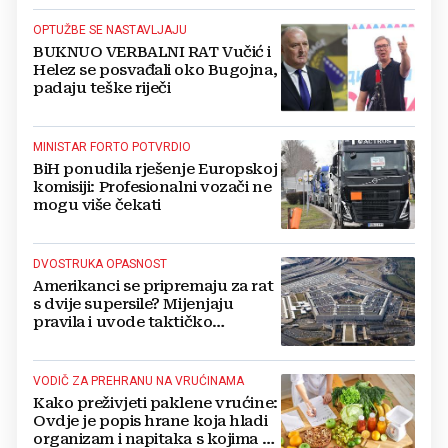
OPTUŽBE SE NASTAVLJAJU
BUKNUO VERBALNI RAT Vučić i
Helez se posvađali oko Bugojna,
padaju teške riječi
MINISTAR FORTO POTVRDIO
BiH ponudila rješenje Europskoj
komisiji: Profesionalni vozači ne
mogu više čekati
DVOSTRUKA OPASNOST
Amerikanci se pripremaju za rat
s dvije supersile? Mijenjaju
pravila i uvode taktičko
nuklearno oružje
VODIČ ZA PREHRANU NA VRUĆINAMA
Kako preživjeti paklene vrućine:
Ovdje je popis hrane koja hladi
organizam i napitaka s kojima si