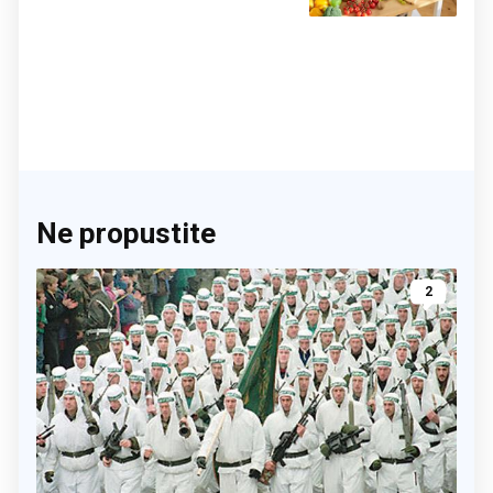
činite 'medvjeđu uslugu'
Ne propustite
2