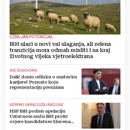
OZBILJAN POTENCIJAL
BiH ulazi u novi val ulaganja, ali zelena
tranzicija mora odmah misliti i na kraj
životnog vijeka vjetroelektrana
SVE DOGOVORIO
Dalić donio odluku o nastavku
karijere! Poznato koju
reprezentaciju preuzima
ISCRPNO OBRAZLOŽILI RAZLOGE
HSP BiH podnio apelaciju
Ustavnom sudu BiH protiv
ovjere kandidature Slavena
Kovačevića