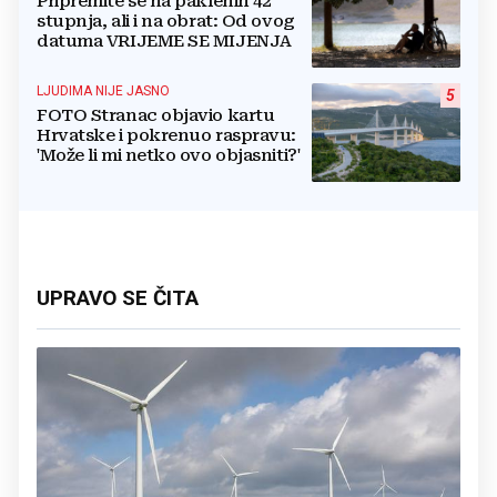
Pripremite se na paklenih 42
stupnja, ali i na obrat: Od ovog
datuma VRIJEME SE MIJENJA
LJUDIMA NIJE JASNO
5
FOTO Stranac objavio kartu
Hrvatske i pokrenuo raspravu:
'Može li mi netko ovo objasniti?'
UPRAVO SE ČITA