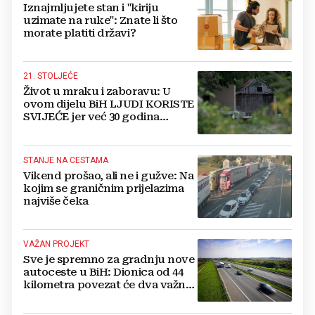
Iznajmljujete stan i "kiriju
uzimate na ruke": Znate li što
morate platiti državi?
21. STOLJEĆE
Život u mraku i zaboravu: U
ovom dijelu BiH LJUDI KORISTE
SVIJEĆE jer već 30 godina
nemaju struju
STANJE NA CESTAMA
Vikend prošao, ali ne i gužve: Na
kojim se graničnim prijelazima
najviše čeka
VAŽAN PROJEKT
Sve je spremno za gradnju nove
autoceste u BiH: Dionica od 44
kilometra povezat će dva važna
grada