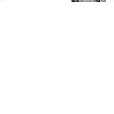
DUŽNOSNICI HDZ-A BIH U SINJU
Sinjska alka: Povijest,
zajedništvo i tradicija koja spaja
hrvatski narod
ŠTO TO GOVORI?
10
Vučić nakon povratka iz BiH i
Zelenskog za Bild: NA RUBU
SMO MNOGO, MNOGO VEĆEG
RATA
NAZOČILA 311. SINJSKOJ ALCI
FOTO Krišto: Sinjska alka je
simbol ponosa, slobode i
očuvanja tradicije
10 GODINA POSLIJE
TINO RADANOVIĆ
SLAVODOBITNIK 311. SINJSKE