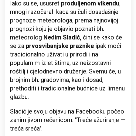
Iako su se, ususret
produljenom vikendu
,
mnogi razočarali kada su čuli dosadašnje
prognoze meteorologa, prema najnovijoj
prognozi koju je objavio poznati bh.
meteorolog
Nedim Sladić,
čini se kako će
se za
prvosvibanjske praznike
ipak moći
tradicionalno uživati u prirodi i na
popularnim izletištima, uz neizostavni
roštilj i cjelodnevno druženje. Svemu će, u
brojnim bh. gradovima, kao i dosad,
prethoditi i tradicionalne budnice uz limenu
glazbu.
Sladić je svoju objavu na Facebooku počeo
zanimljivom rečenicom: "Treće ažuriranje —
treća sreća".