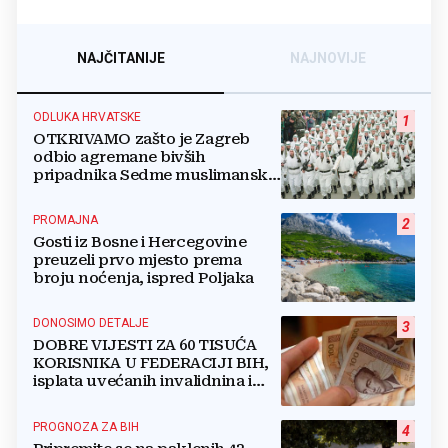
NAJČITANIJE
NAJNOVIJE
ODLUKA HRVATSKE
1
OTKRIVAMO zašto je Zagreb
odbio agremane bivših
pripadnika Sedme muslimanske
i postrojbe Zulfikar
PROMAJNA
2
Gosti iz Bosne i Hercegovine
preuzeli prvo mjesto prema
broju noćenja, ispred Poljaka
DONOSIMO DETALJE
3
DOBRE VIJESTI ZA 60 TISUĆA
KORISNIKA U FEDERACIJI BIH,
isplata uvećanih invalidnina i
retroaktivna isplata
PROGNOZA ZA BIH
4