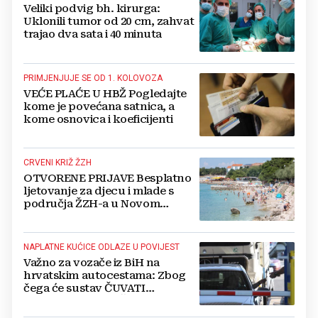
Veliki podvig bh. kirurga:
Uklonili tumor od 20 cm, zahvat
trajao dva sata i 40 minuta
PRIMJENJUJE SE OD 1. KOLOVOZA
VEĆE PLAĆE U HBŽ Pogledajte
kome je povećana satnica, a
kome osnovica i koeficijenti
CRVENI KRIŽ ŽZH
OTVORENE PRIJAVE Besplatno
ljetovanje za djecu i mlade s
područja ŽZH-a u Novom
Vinodolskom
NAPLATNE KUĆICE ODLAZE U POVIJEST
Važno za vozače iz BiH na
hrvatskim autocestama: Zbog
čega će sustav ČUVATI
FOTOGRAFIJE VAŠEG VOZILA
čak 12 mjeseci?