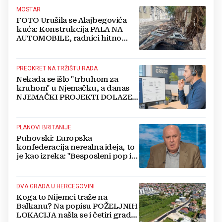
MOSTAR
FOTO Urušila se Alajbegovića
kuća: Konstrukcija PALA NA
AUTOMOBILE, radnici hitno
čistili teren
PREOKRET NA TRŽIŠTU RADA
Nekada se išlo "trbuhom za
kruhom" u Njemačku, a danas
NJEMAČKI PROJEKTI DOLAZE U
HERCEGOVINU
PLANOVI BRITANIJE
Puhovski: Europska
konfederacija nerealna ideja, to
je kao izreka: "Besposleni pop i
jariće krsti"
DVA GRADA U HERCEGOVINI
Koga to Nijemci traže na
Balkanu? Na popisu POŽELJNIH
LOKACIJA našla se i četiri grada