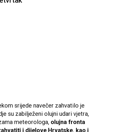
četvrtak
ekom srijede navečer zahvatilo je
je su zabilježeni olujni udari vjetra,
nozama meteorologa,
olujna fronta
ahvatiti i dijelove Hrvatske, kao i