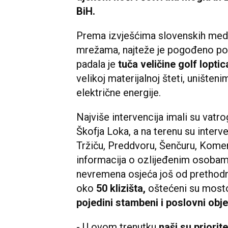
BiH.
Prema izvješćima slovenskih medi
mrežama, najteže je pogođeno pod
padala je
tuča veličine golf loptic
velikoj materijalnoj šteti, unište
električne energije.
Najviše intervencija imali su vatr
Škofja Loka, a na terenu su interven
Tržiču, Preddvoru, Šenčuru, Kome
informacija o ozlijeđenim osobama
nevremena osjeća još od prethodne
oko
50 klizišta,
oštećeni su mosto
pojedini stambeni i poslovni obje
- U ovom trenutku
naši su priorite