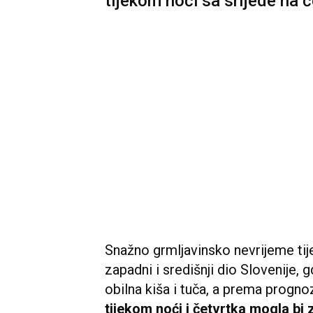
tijekom noći sa srijede na 
Snažno grmljavinsko nevrijeme tij
zapadni i središnji dio Slovenije, gd
obilna kiša i tuča, a prema prog
tijekom noći i četvrtka mogla bi z