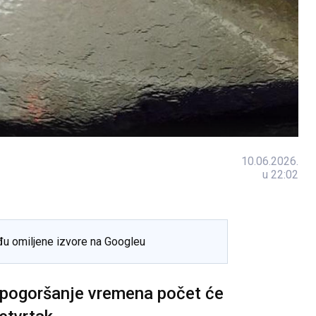
10.06.2026.
u 22:02
đu omiljene izvore na Googleu
pogoršanje vremena počet će