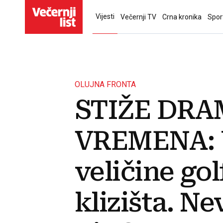
Vijesti
Večernji TV
Crna kronika
Spor
OLUJNA FRONTA
STIŽE DR
VREMENA: U
veličine gol
klizišta. Ne