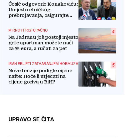
Ćosić odgovorio Konakoviću:
Umjesto etničkog
prebrojavanja, osigurajte
stvarnu ravnopravnost
Hrvata
MIRNO I PRISTUPAČNO
4
Na Jadranu još postoji mjesto
gdje apartman možete naći
za 35 eura, a ručati za pet
IRAN PRIJETI ZATVARANJEM HORMUZA
5
Nove tenzije podigle cijene
nafte: Hoće li utjecati na
cijene goriva u BiH?
UPRAVO SE ČITA