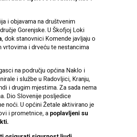
ja i objavama na društvenim
ručje Gorenjske. U Škofjoj Loki
a
, dok stanovnici Komende javljaju o
nim vrtovima i drveću te nestancima
ogasci na području općina Naklo i
irale i službe u Radovljici, Kranju,
ndi i drugim mjestima. Za sada nema
. Dio Slovenije posljedice
 noći. U općini Žetale aktivirano je
vi i prometnice, a
poplavljeni su
kti.
ti osigurati sigurnost ljudi
,