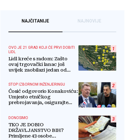
NAJČITANIJE
NAJNOVIJE
OVO JE 21 GRAD KOJI ĆE PRVI DOBITI
1
LIDL
Lidl kreće s radom: Zašto
ovaj trgovački lanac još
uvijek zaobilazi jedan od
najvećih gradova u BiH?
STOP IZBORNOM INŽENJERINGU
2
Ćosić odgovorio Konakoviću:
Umjesto etničkog
prebrojavanja, osigurajte
stvarnu ravnopravnost
Hrvata
DONOSIMO
3
TKO JE DOBIO
DRŽAVLJANSTVO BIH?
Primljene 43 osobe...