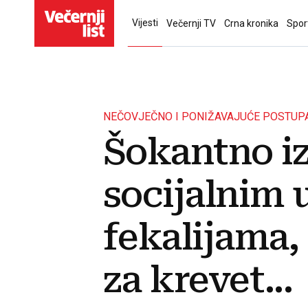
Vijesti
Večernji TV
Crna kronika
Spor
NEČOVJEČNO I PONIŽAVAJUĆE POSTUP
Šokantno iz
socijalnim 
fekalijama,
za krevet...