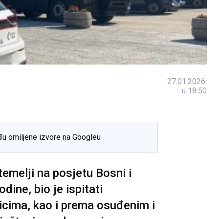
27.01.2026.
u 18:50
đu omiljene izvore na Googleu
 temelji na posjetu Bosni i
dine, bio je ispitati
icima, kao i prema osuđenim i