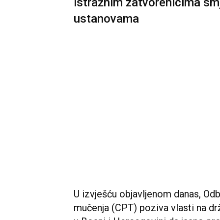
istražnim zatvorenicima s
ustanovama
U izvješću objavljenom danas, Odb
mučenja (CPT) poziva vlasti na drža