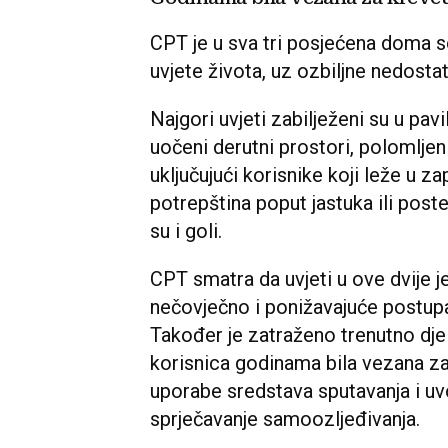
CPT je u sva tri posjećena doma so
uvjete života, uz ozbiljne nedostatk
Najgori uvjeti zabilježeni su u pav
uočeni derutni prostori, polomljeni
uključujući korisnike koji leže u za
potrepština poput jastuka ili poste
su i goli.
CPT smatra da uvjeti u ove dvije j
nečovječno i ponižavajuće postupan
Također je zatraženo trenutno djel
korisnica godinama bila vezana za
uporabe sredstava sputavanja i uv
sprječavanje samoozljeđivanja.