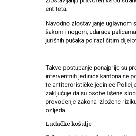
zlostavljanju pritvorenika od stran
entiteta.
Navodno zlostavljanje uglavnom s
šakom i nogom, udaraca palicama 
jurišnih pušaka po različitim dijelo
Takvo postupanje ponajprije su pro
interventnih jedinica kantonalne po
te antiterorističke jedinice Polic
zaključuje da su osobe lišene slob
provođenje zakona izložene riziku 
ozljeda.
Luđačke košulje