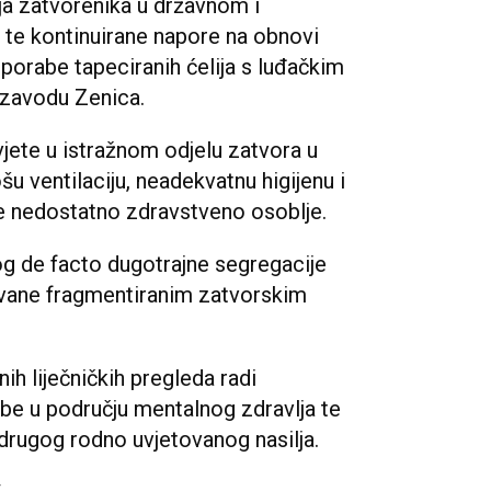
oja zatvorenika u državnom i
 te kontinuirane napore na obnovi
uporabe tapeciranih ćelija s luđačkim
zavodu Zenica.
jete u istražnom odjelu zatvora u
ošu ventilaciju, neadekvatnu higijenu i
te nedostatno zdravstveno osoblje.
g de facto dugotrajne segregacije
ovane fragmentiranim zatvorskim
h liječničkih pregleda radi
rebe u području mentalnog zdravlja te
 drugog rodno uvjetovanog nasilja.
t