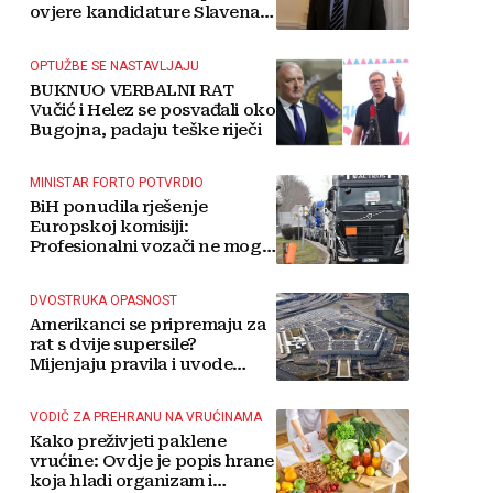
ovjere kandidature Slavena
Kovačevića
OPTUŽBE SE NASTAVLJAJU
BUKNUO VERBALNI RAT
Vučić i Helez se posvađali oko
Bugojna, padaju teške riječi
MINISTAR FORTO POTVRDIO
BiH ponudila rješenje
Europskoj komisiji:
Profesionalni vozači ne mogu
više čekati
DVOSTRUKA OPASNOST
Amerikanci se pripremaju za
rat s dvije supersile?
Mijenjaju pravila i uvode
taktičko nuklearno oružje
VODIČ ZA PREHRANU NA VRUĆINAMA
Kako preživjeti paklene
vrućine: Ovdje je popis hrane
koja hladi organizam i