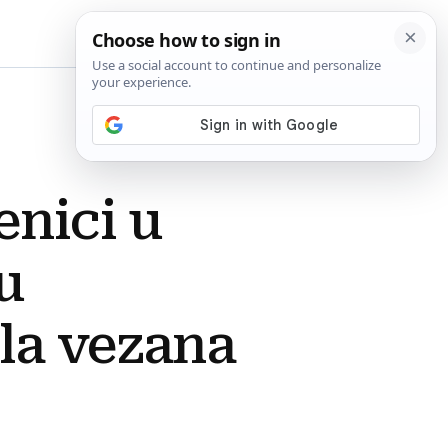
BiH
enici u
u
la vezana