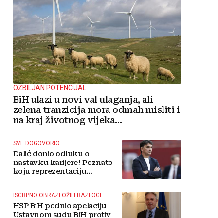
OZBILJAN POTENCIJAL
BiH ulazi u novi val ulaganja, ali
zelena tranzicija mora odmah misliti i
na kraj životnog vijeka
vjetroelektrana
SVE DOGOVORIO
Dalić donio odluku o
nastavku karijere! Poznato
koju reprezentaciju
preuzima
ISCRPNO OBRAZLOŽILI RAZLOGE
HSP BiH podnio apelaciju
Ustavnom sudu BiH protiv