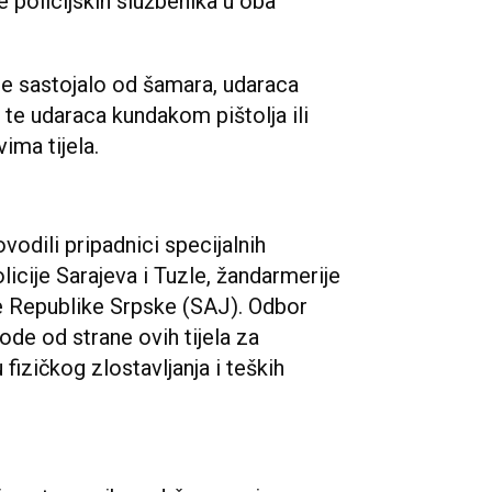
e policijskih službenika u oba
e sastojalo od šamara, udaraca
te udaraca kundakom pištolja ili
vima tijela.
vodili pripadnici specijalnih
licije Sarajeva i Tuzle, žandarmerije
ije Republike Srpske (SAJ). Odbor
ode od strane ovih tijela za
fizičkog zlostavljanja i teških