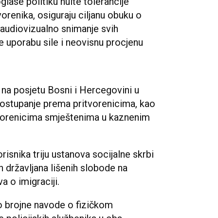
glase politiku nulte tolerancije
vorenika, osiguraju ciljanu obuku o
 audiovizualno snimanje svih
ede uporabu sile i neovisnu procjenu
ji na posjetu Bosni i Hercegovini u
i postupanje prema pritvorenicima, kao
tvorenicima smještenima u kaznenim
risnika triju ustanova socijalne skrbi
ih državljana lišenih slobode na
 o imigraciji.
o brojne navode o fizičkom