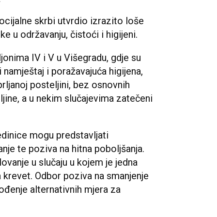
cijalne skrbi utvrdio izrazito loše
e u održavanju, čistoći i higijeni.
iljonima IV i V u Višegradu, gdje su
 namještaj i poražavajuća higijena,
prljanoj posteljini, bez osnovnih
ljine, a u nekim slučajevima zatečeni
edinice mogu predstavljati
je te poziva na hitna poboljšanja.
ovanje u slučaju u kojem je jedna
 krevet. Odbor poziva na smanjenje
ođenje alternativnih mjera za