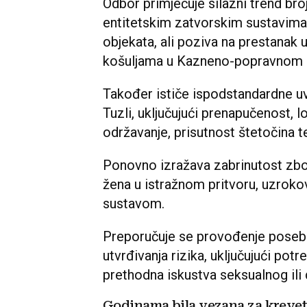
Odbor primjećuje silazni trend br
entitetskim zatvorskim sustavima
objekata, ali poziva na prestanak 
košuljama u Kazneno-popravnom 
Također ističe ispodstandardne uv
Tuzli, uključujući prenapučenost, l
održavanje, prisutnost štetočina 
Ponovno izražava zabrinutost zbo
žena u istražnom pritvoru, uzrok
sustavom.
Preporučuje se provođenje posebni
utvrđivanja rizika, uključujući pot
prethodna iskustva seksualnog ili
Godinama bila vezana za kreve