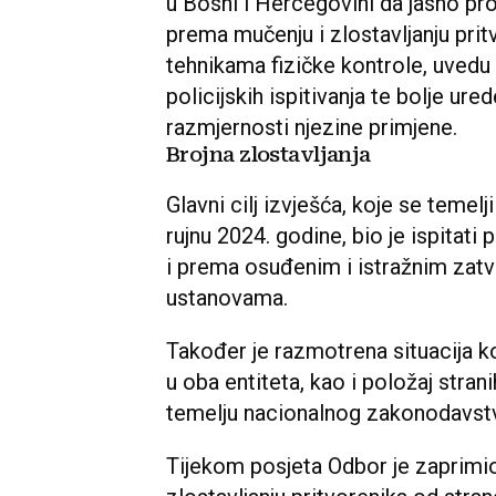
u Bosni i Hercegovini da jasno pro
prema mučenju i zlostavljanju prit
tehnikama fizičke kontrole, uvedu
policijskih ispitivanja te bolje ur
razmjernosti njezine primjene.
Brojna zlostavljanja
Glavni cilj izvješća, koje se temel
rujnu 2024. godine, bio je ispitat
i prema osuđenim i istražnim za
ustanovama.
Također je razmotrena situacija ko
u oba entiteta, kao i položaj stran
temelju nacionalnog zakonodavstva
Tijekom posjeta Odbor je zaprimi