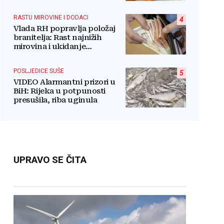
RASTU MIROVINE I DODACI
4
Vlada RH popravlja položaj
branitelja: Rast najnižih
mirovina i ukidanje
smanjenja osjetit će se i u BiH
POSLJEDICE SUŠE
5
VIDEO Alarmantni prizori u
BiH: Rijeka u potpunosti
presušila, riba uginula
UPRAVO SE ČITA