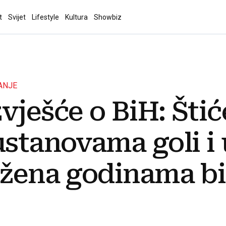
t
Svijet
Lifestyle
Kultura
Showbiz
ANJE
vješće o BiH: Štić
ustanovama goli i 
 žena godinama bi