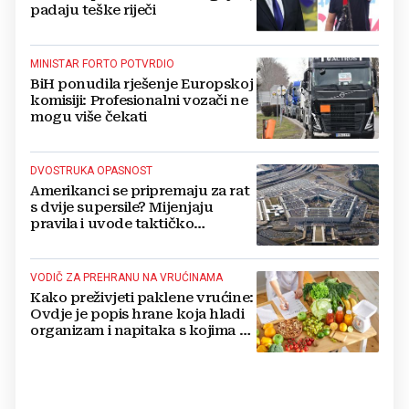
padaju teške riječi
MINISTAR FORTO POTVRDIO
BiH ponudila rješenje Europskoj
komisiji: Profesionalni vozači ne
mogu više čekati
DVOSTRUKA OPASNOST
Amerikanci se pripremaju za rat
s dvije supersile? Mijenjaju
pravila i uvode taktičko
nuklearno oružje
VODIČ ZA PREHRANU NA VRUĆINAMA
Kako preživjeti paklene vrućine:
Ovdje je popis hrane koja hladi
organizam i napitaka s kojima si
činite 'medvjeđu uslugu'