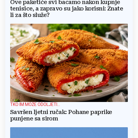
Ove paketiće svi bacamo nakon kupnje
tenisice, a zapravo su jako korisni: Znate
li za što služe?
TKO IM MOŽE ODOLJETI...
Savršen ljetni ručak: Pohane paprike
punjene sa sirom