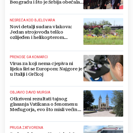
Beogradu i što je Srbija obećala
Ukrajini
NESREĆA KOD BJELOVARA
Novi detalji sudara vlakova:
Jedan strojovođa teško
ozlijeđen i helikopterom
prebačen na Rebro, drugi u
velikom šoku
PRENOSE GA KOMARCI
Virus za koji nema cjepiva ni
lijeka širi se Europom: Najgore je
u Italiji i Grčkoj
OBJAVIO DAVID MURGIA
Otkriveni rezultati tajnog
glasanja Vatikana o fenomenu
Međugorja, evo što misli većina
crkevnih dužnosnika
PRUGA ZATVORENA