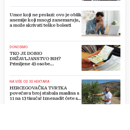
Umor koji ne prolazi: ovo je oblik
anemije koji mnogi zanemaruju,
a može skrivati teške bolesti
DONOSIMO
TKO JE DOBIO
DRŽAVLJANSTVO BIH?
Primljene 43 osobe...
NA VIŠE OD 30 HEKTARA
HERCEGOVAČKA TVRTKA
povećava broj stabala maslina s
11 na 13 tisuća! Iznenadit ćete se
kako ih štite
Jednostavan trik mesara otkriva
je li piletina doista svježa:
Provjerite ovo prije kupnje