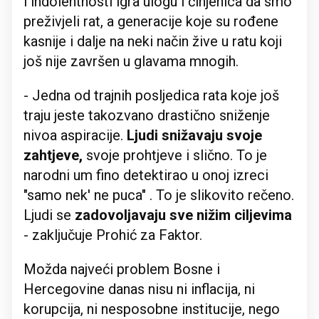
i indolentnosti igra ulogu i činjenica da smo
preživjeli rat, a generacije koje su rođene
kasnije i dalje na neki način žive u ratu koji
još nije završen u glavama mnogih.
- Jedna od trajnih posljedica rata koje još
traju jeste takozvano drastično sniženje
nivoa aspiracije.
Ljudi snižavaju svoje
zahtjeve,
svoje prohtjeve i slično. To je
narodni um fino detektirao u onoj izreci
"samo nek' ne puca" . To je slikovito rečeno.
Ljudi se
zadovoljavaju sve nižim ciljevima
- zaključuje Prohić za Faktor.
Možda najveći problem Bosne i
Hercegovine danas nisu ni inflacija, ni
korupcija, ni nesposobne institucije, nego