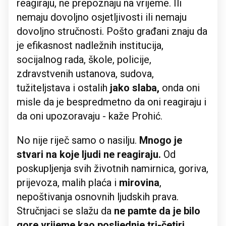
reagiraju, ne prepoznaju na vrijeme. Ili
nemaju dovoljno osjetljivosti ili nemaju
dovoljno stručnosti. Pošto građani znaju da
je efikasnost nadležnih institucija,
socijalnog rada, škole, policije,
zdravstvenih ustanova, sudova,
tužiteljstava i ostalih
jako slaba,
onda oni
misle da je bespredmetno da oni reagiraju i
da oni upozoravaju - kaže Prohić.
No nije riječ samo o nasilju.
Mnogo je
stvari na koje ljudi ne reagiraju.
Od
poskupljenja svih životnih namirnica, goriva,
prijevoza, malih plaća i
mirovina
,
nepoštivanja osnovnih ljudskih prava.
Stručnjaci se slažu da
ne pamte da je bilo
gore vrijeme kao posljednje tri-četiri