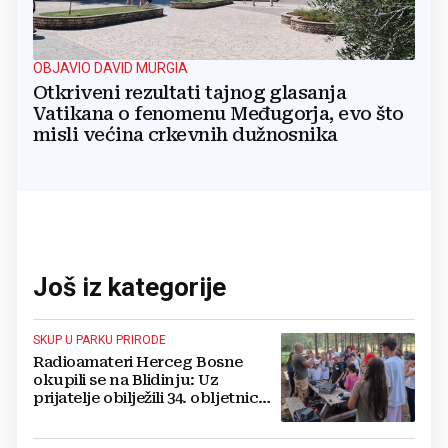
OBJAVIO DAVID MURGIA
Otkriveni rezultati tajnog glasanja
Vatikana o fenomenu Međugorja, evo što
misli većina crkevnih dužnosnika
Još iz kategorije
SKUP U PARKU PRIRODE
Radioamateri Herceg Bosne
okupili se na Blidinju: Uz
prijatelje obilježili 34. obljetnicu
osnutka