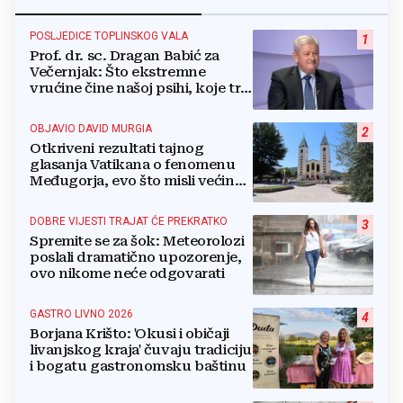
POSLJEDICE TOPLINSKOG VALA
1
Prof. dr. sc. Dragan Babić za
Večernjak: Što ekstremne
vrućine čine našoj psihi, koje tri
namirnice trebamo jesti, kako se
boriti...
OBJAVIO DAVID MURGIA
2
Otkriveni rezultati tajnog
glasanja Vatikana o fenomenu
Međugorja, evo što misli većina
crkevnih dužnosnika
DOBRE VIJESTI TRAJAT ĆE PREKRATKO
3
Spremite se za šok: Meteorolozi
poslali dramatično upozorenje,
ovo nikome neće odgovarati
GASTRO LIVNO 2026
4
Borjana Krišto: 'Okusi i običaji
livanjskog kraja' čuvaju tradiciju
i bogatu gastronomsku baštinu