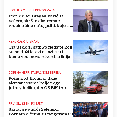
POSLJEDICE TOPLINSKOG VALA
Prof. dr. sc. Dragan Babić za
Večernjak: Što ekstremne
vrućine čine našoj psihi, koje tri
namirnice trebamo jesti, kako se
boriti...
REKORDERI U ZRAKU
Traju i do 19 sati: Pogledajte koji
su najduži letovi na svijetu i
kamo vodi nova rekordna linija
GORI NA NEPRISTUPAČNOM TERENU
Požar kod Konjica i dalje
aktivan: Stanje bolje nego
jutros, helikopter OS BiH i Air
Tractori pomogli u gašenju
PRVI SLUŽBENI POSJET
Sastali se Vučić i Zelenski:
Poznato o čemu su razgovarali u