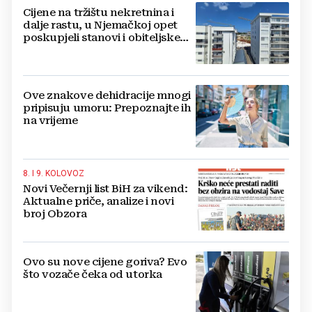
Cijene na tržištu nekretnina i
dalje rastu, u Njemačkoj opet
poskupjeli stanovi i obiteljske
kuće
Ove znakove dehidracije mnogi
pripisuju umoru: Prepoznajte ih
na vrijeme
8. I 9. KOLOVOZ
Novi Večernji list BiH za vikend:
Aktualne priče, analize i novi
broj Obzora
Ovo su nove cijene goriva? Evo
što vozače čeka od utorka