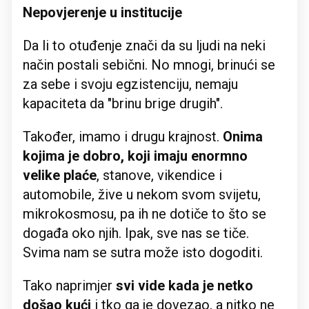
Nepovjerenje u institucije
Da li to otuđenje znači da su ljudi na neki
način postali sebični. No mnogi, brinući se
za sebe i svoju egzistenciju, nemaju
kapaciteta da "brinu brige drugih".
Također, imamo i drugu krajnost.
Onima
kojima je dobro, koji imaju enormno
velike plaće
, stanove, vikendice i
automobile, žive u nekom svom svijetu,
mikrokosmosu, pa ih ne dotiče to što se
događa oko njih. Ipak, sve nas se tiče.
Svima nam se sutra može isto dogoditi.
Tako naprimjer
svi vide kada je netko
došao kući
i tko ga je dovezao, a nitko ne