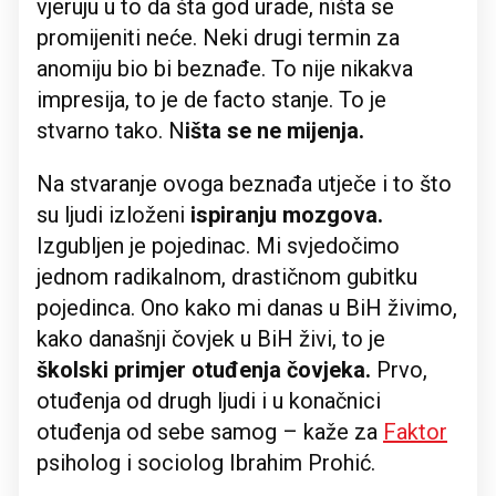
vjeruju u to da šta god urade, ništa se
promijeniti neće. Neki drugi termin za
anomiju bio bi beznađe. To nije nikakva
impresija, to je de facto stanje. To je
stvarno tako. N
išta se ne mijenja.
Na stvaranje ovoga beznađa utječe i to što
su ljudi izloženi
ispiranju mozgova.
Izgubljen je pojedinac. Mi svjedočimo
jednom radikalnom, drastičnom gubitku
pojedinca. Ono kako mi danas u BiH živimo,
kako današnji čovjek u BiH živi, to je
školski primjer otuđenja čovjeka.
Prvo,
otuđenja od drugh ljudi i u konačnici
otuđenja od sebe samog – kaže za
Faktor
psiholog i sociolog Ibrahim Prohić.