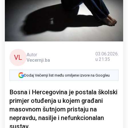
03.06.2026.
Autor
VL
u 21:35
Vecernji.ba
Dodaj Večernji list među omiljene izvore na Googleu
Bosna i Hercegovina je postala školski
primjer otuđenja u kojem građani
masovnom šutnjom pristaju na
nepravdu, nasilje i nefunkcionalan
sustav.