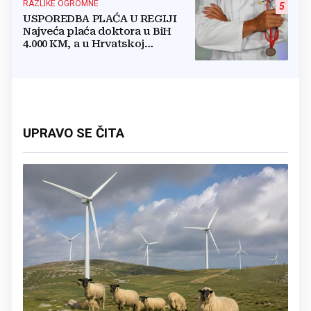
RAZLIKE OGROMNE
5
USPOREDBA PLAĆA U REGIJI
Najveća plaća doktora u BiH
4.000 KM, a u Hrvatskoj
najmanja 3.000 eura
UPRAVO SE ČITA