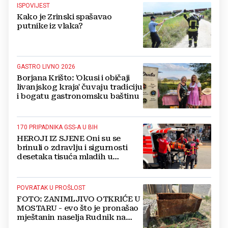
ISPOVIJEST
Kako je Zrinski spašavao
putnike iz vlaka?
GASTRO LIVNO 2026
Borjana Krišto: 'Okusi i običaji
livanjskog kraja' čuvaju tradiciju
i bogatu gastronomsku baštinu
170 PRIPADNIKA GSS-A U BIH
HEROJI IZ SJENE Oni su se
brinuli o zdravlju i sigurnosti
desetaka tisuća mladih u
Međugorju. DONOSIMO
FOTOGRAFIJE
POVRATAK U PROŠLOST
FOTO: ZANIMLJIVO OTKRIĆE U
MOSTARU - evo što je pronašao
mještanin naselja Rudnik na
svome imanju