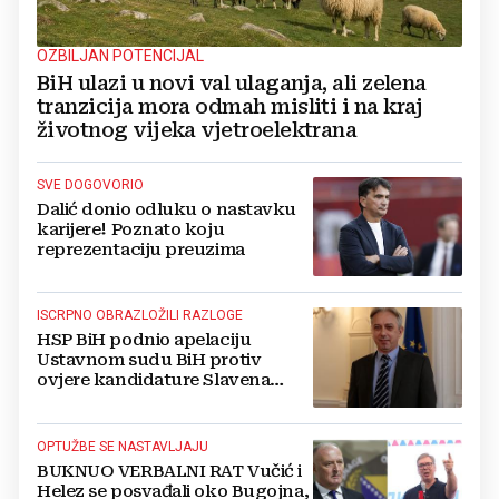
OZBILJAN POTENCIJAL
BiH ulazi u novi val ulaganja, ali zelena
tranzicija mora odmah misliti i na kraj
životnog vijeka vjetroelektrana
SVE DOGOVORIO
Dalić donio odluku o nastavku
karijere! Poznato koju
reprezentaciju preuzima
ISCRPNO OBRAZLOŽILI RAZLOGE
HSP BiH podnio apelaciju
Ustavnom sudu BiH protiv
ovjere kandidature Slavena
Kovačevića
OPTUŽBE SE NASTAVLJAJU
BUKNUO VERBALNI RAT Vučić i
Helez se posvađali oko Bugojna,