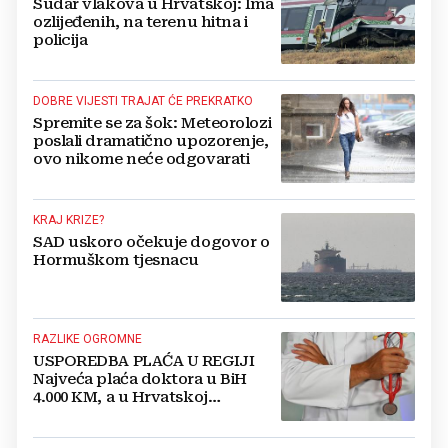
Sudar vlakova u Hrvatskoj: Ima
ozlijeđenih, na terenu hitna i
policija
DOBRE VIJESTI TRAJAT ĆE PREKRATKO
Spremite se za šok: Meteorolozi
poslali dramatično upozorenje,
ovo nikome neće odgovarati
KRAJ KRIZE?
SAD uskoro očekuje dogovor o
Hormuškom tjesnacu
RAZLIKE OGROMNE
USPOREDBA PLAĆA U REGIJI
Najveća plaća doktora u BiH
4.000 KM, a u Hrvatskoj
najmanja 3.000 eura