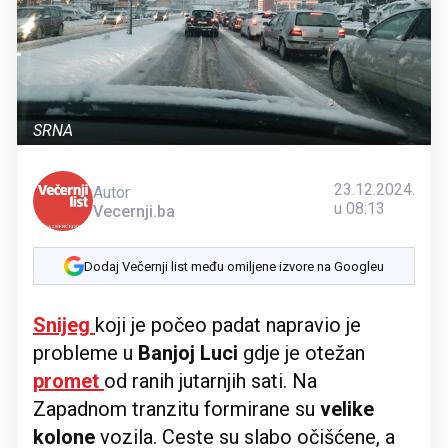
SRNA
23.12.2024.
Autor
u 08:13
Vecernji.ba
Dodaj Večernji list među omiljene izvore na Googleu
Snijeg
koji je počeo padat napravio je
probleme u
Banjoj Luci
gdje je otežan
promet
od ranih jutarnjih sati. Na
Zapadnom tranzitu formirane su
velike
kolone
vozila. Ceste su slabo očišćene, a