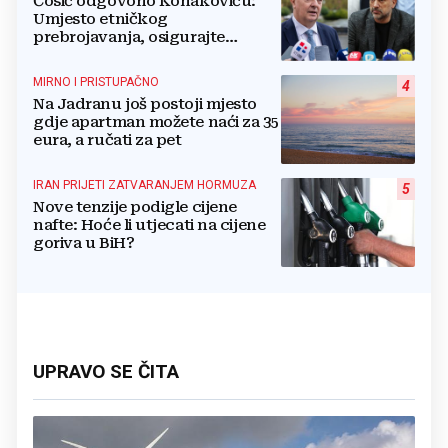
Ćosić odgovorio Konakoviću:
Umjesto etničkog
prebrojavanja, osigurajte
stvarnu ravnopravnost Hrvata
MIRNO I PRISTUPAČNO
4
Na Jadranu još postoji mjesto
gdje apartman možete naći za 35
eura, a ručati za pet
IRAN PRIJETI ZATVARANJEM HORMUZA
5
Nove tenzije podigle cijene
nafte: Hoće li utjecati na cijene
goriva u BiH?
UPRAVO SE ČITA