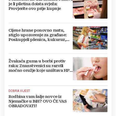
je li piletina doista svježa:
Provjerite ovo prije kupnje
Cijene hrane ponovno rastu,
stiglo upozorenje za građane:
Poskupjeli pšenica, kukuruz,
šećer i biljna ulja
Žvakaća guma u borbi protiv
raka: Znanstvenici su razvili
moćno oružje koje uništava HPV
i bakterije
DOBRA VIJEST
Rodbina vam šalje novce iz
Njemačke u BiH? OVO ĆE VAS
OBRADOVATI!