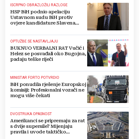
ISCRPNO OBRAZLOŽILI RAZLOGE
HSP BiH podnio apelaciju
Ustavnom sudu BiH protiv
ovjere kandidature Slavena
Kovačevića
OPTUŽBE SE NASTAVLJAJU
BUKNUO VERBALNI RAT Vučić i
Helez se posvađali oko Bugojna,
padaju teške riječi
MINISTAR FORTO POTVRDIO
BiH ponudila rješenje Europskoj
komisiji: Profesionalni vozači ne
mogu više čekati
DVOSTRUKA OPASNOST
Amerikanci se pripremaju za rat
s dvije supersile? Mijenjaju
pravila i uvode taktičko
nuklearno oružje