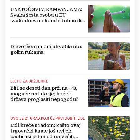
UNATOČ SVIM KAMPANJAMA:
Svaka šesta osoba u EU
svakodnevno koristi duhan ili
srodne proizvode
Djevojčica na Uni uhvatila ribu
golim rukama
LJETO ZA UDŽBENIKE
BiH se deseti dan prži na +40,
moguće redukcije; hoće li
država proglasiti nepogodu?
OVO JE 21 GRAD KOJI ĆE PRVI DOBITI LIDL
Lidl kreće s radom: Zašto ovaj
trgovački lanac još uvijek
zaobilazi jedan od najvećih