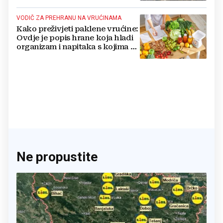
VODIČ ZA PREHRANU NA VRUĆINAMA
Kako preživjeti paklene vrućine:
Ovdje je popis hrane koja hladi
organizam i napitaka s kojima si
činite 'medvjeđu uslugu'
Ne propustite