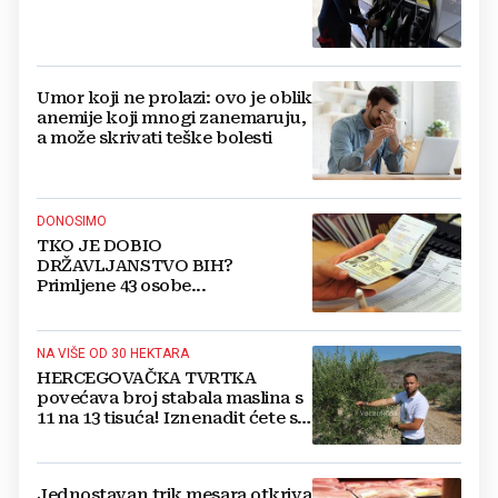
Umor koji ne prolazi: ovo je oblik
anemije koji mnogi zanemaruju,
a može skrivati teške bolesti
DONOSIMO
TKO JE DOBIO
DRŽAVLJANSTVO BIH?
Primljene 43 osobe...
NA VIŠE OD 30 HEKTARA
HERCEGOVAČKA TVRTKA
povećava broj stabala maslina s
11 na 13 tisuća! Iznenadit ćete se
kako ih štite
Jednostavan trik mesara otkriva