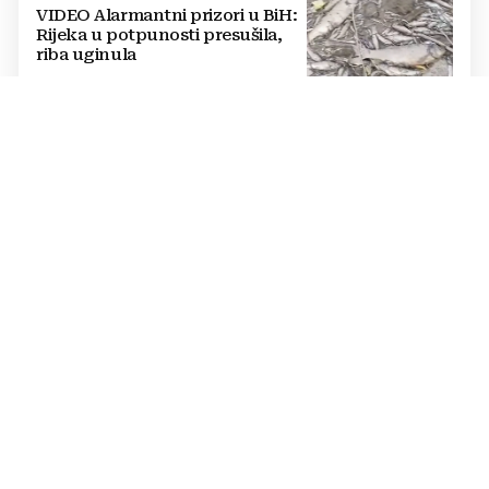
VIDEO Alarmantni prizori u BiH:
Rijeka u potpunosti presušila,
riba uginula
PASTOR ŽUPANČIĆ OPTUŽUJE
TOMAŠEVIĆEVU VLAST
SKANDALOZAN POTEZ: Preko
noći iscrtano parkirno mjesto na
ulazu u crkvu – vjernici
preskaču preko automobila
RASTU MIROVINE I DODACI
Vlada RH popravlja položaj
branitelja: Rast najnižih mirovina
i ukidanje smanjenja osjetit će se
i u BiH
KRAJ SCHMIDTOVE ERE
Zaokret u odnosima: Vlasti RS-a
prekinule bojkot OHR-a i sastale
se s Crishockom