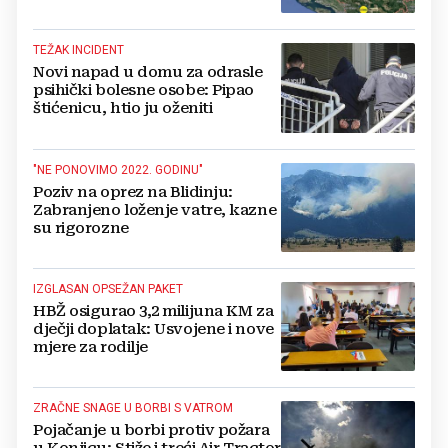
gradova u BiH?
TEŽAK INCIDENT
Novi napad u domu za odrasle
psihički bolesne osobe: Pipao
štićenicu, htio ju oženiti
"NE PONOVIMO 2022. GODINU"
Poziv na oprez na Blidinju:
Zabranjeno loženje vatre, kazne
su rigorozne
IZGLASAN OPSEŽAN PAKET
HBŽ osigurao 3,2 milijuna KM za
dječji doplatak: Usvojene i nove
mjere za rodilje
ZRAČNE SNAGE U BORBI S VATROM
Pojačanje u borbi protiv požara
u Konjicu: Stiže i treći Air Tractor