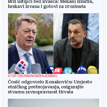
Brzi uštipci bez kvasca: Mekani iznutra,
hrskavi izvana i gotovi za 10 minuta
STOP IZBORNOM INŽENJERINGU
Ćosić odgovorio Konakoviću: Umjesto
etničkog prebrojavanja, osigurajte
stvarnu ravnopravnost Hrvata