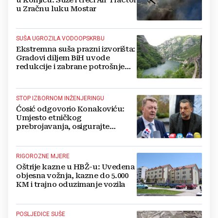
u Zračnu luku Mostar
SUŠA UGROZILA VODOOPSKRBU
Ekstremna suša prazni izvorišta:
Gradovi diljem BiH uvode
redukcije i zabrane potrošnje
vode, posebno teško u
Hercegovini
STOP IZBORNOM INŽENJERINGU
Ćosić odgovorio Konakoviću:
Umjesto etničkog
prebrojavanja, osigurajte
stvarnu ravnopravnost Hrvata
RIGOROZNE MJERE
Oštrije kazne u HBŽ-u: Uvedena
objesna vožnja, kazne do 5.000
KM i trajno oduzimanje vozila
POSLJEDICE SUŠE