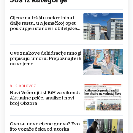
Cijene na tržištu nekretnina i
dalje rastu, u Njemačkoj opet
poskupjeli stanovi i obiteljske
kuće
Ove znakove dehidracije mnogi
pripisuju umoru: Prepoznajte ih
na vrijeme
8. I 9. KOLOVOZ
Novi Večernji list BiH za vikend:
Aktualne priče, analize i novi
broj Obzora
Ovo su nove cijene goriva? Evo
što vozače čeka od utorka