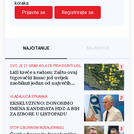
koraka.
Prijavite se
Registrirajte se
NAJČITANIJE
NAJNOVIJE
OVO JE 21 GRAD KOJI ĆE PRVI DOBITI LIDL
1
Lidl kreće s radom: Zašto ovaj
trgovački lanac još uvijek
zaobilazi jedan od najvećih
gradova u BiH?
VLADAJUĆA STRANKA
2
EKSKLUZIVNO: DONOSIMO
IMENA KANDIDATA HDZ-A BIH
ZA IZBORE U LISTOPADU
STOP IZBORNOM INŽENJERINGU
3