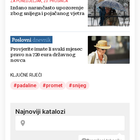
ZA PONEDJELJAK, 23. PROSINCA
Izdano narančasto upozorenje
zbog snijega i pojačanog vjetra
Provjerite imate li svaki mjesec
pravo na 720 eura državnog
novca
KLJUČNE RIJEČI
padaline
promet
snijeg