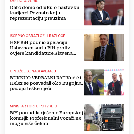
SVE DOGOVORIO
Dalić donio odluku o nastavku
karijere! Poznato koju
reprezentaciju preuzima
ISCRPNO OBRAZLOŽILI RAZLOGE
HSP BiH podnio apelaciju
Ustavnom sudu BiH protiv
ovjere kandidature Slavena
Kovačevića
OPTUŽBE SE NASTAVLJAJU
BUKNUO VERBALNI RAT Vučić i
Helez se posvađali oko Bugojna,
padaju teške riječi
MINISTAR FORTO POTVRDIO
BiH ponudila rješenje Europskoj
komisiji: Profesionalni vozači ne
mogu više čekati