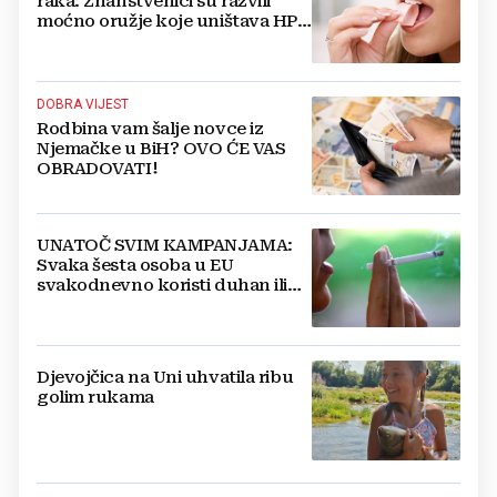
raka: Znanstvenici su razvili
moćno oružje koje uništava HPV
i bakterije
DOBRA VIJEST
Rodbina vam šalje novce iz
Njemačke u BiH? OVO ĆE VAS
OBRADOVATI!
UNATOČ SVIM KAMPANJAMA:
Svaka šesta osoba u EU
svakodnevno koristi duhan ili
srodne proizvode
Djevojčica na Uni uhvatila ribu
golim rukama