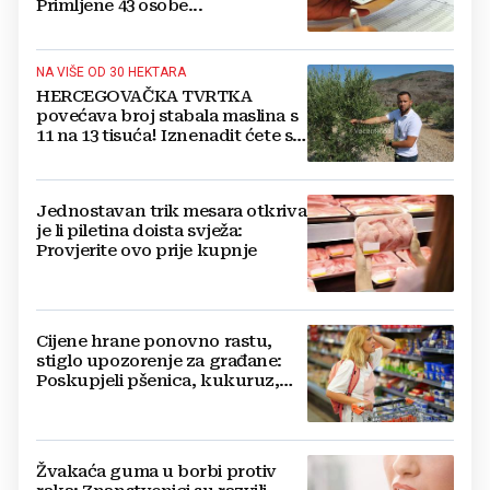
Primljene 43 osobe...
NA VIŠE OD 30 HEKTARA
HERCEGOVAČKA TVRTKA
povećava broj stabala maslina s
11 na 13 tisuća! Iznenadit ćete se
kako ih štite
Jednostavan trik mesara otkriva
je li piletina doista svježa:
Provjerite ovo prije kupnje
Cijene hrane ponovno rastu,
stiglo upozorenje za građane:
Poskupjeli pšenica, kukuruz,
šećer i biljna ulja
Žvakaća guma u borbi protiv