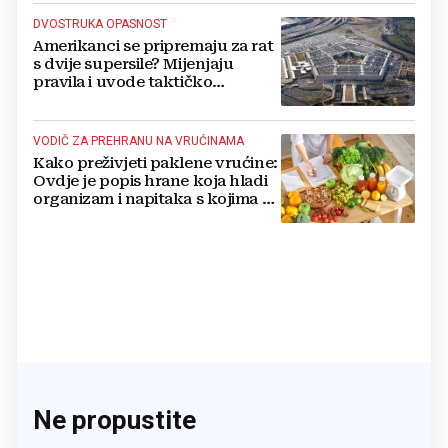
DVOSTRUKA OPASNOST
Amerikanci se pripremaju za rat
s dvije supersile? Mijenjaju
pravila i uvode taktičko
nuklearno oružje
VODIČ ZA PREHRANU NA VRUĆINAMA
Kako preživjeti paklene vrućine:
Ovdje je popis hrane koja hladi
organizam i napitaka s kojima si
činite 'medvjeđu uslugu'
Ne propustite