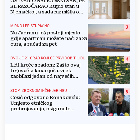
OSTVARIO BALKANSKI SAN, PA
SE RAZOČARAO Kupio stan u
Njemačkoj, a sada razmišlja o
povratku
MIRNO I PRISTUPAČNO
3
Na Jadranu još postoji mjesto
gdje apartman možete naći za 35
eura, a ručati za pet
OVO JE 21 GRAD KOJI ĆE PRVI DOBITI LIDL
4
Lidl kreće s radom: Zašto ovaj
trgovački lanac još uvijek
zaobilazi jedan od najvećih
gradova u BiH?
STOP IZBORNOM INŽENJERINGU
5
Ćosić odgovorio Konakoviću:
Umjesto etničkog
prebrojavanja, osigurajte
stvarnu ravnopravnost Hrvata