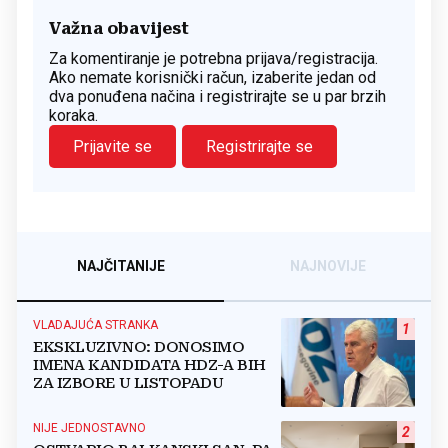
Važna obavijest
Za komentiranje je potrebna prijava/registracija.
Ako nemate korisnički račun, izaberite jedan od
dva ponuđena načina i registrirajte se u par brzih
koraka.
Prijavite se
Registrirajte se
NAJČITANIJE
NAJNOVIJE
VLADAJUĆA STRANKA
1
EKSKLUZIVNO: DONOSIMO
IMENA KANDIDATA HDZ-A BIH
ZA IZBORE U LISTOPADU
NIJE JEDNOSTAVNO
2