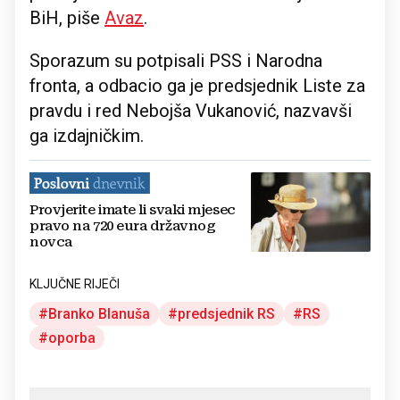
BiH, piše
Avaz
.
Sporazum su potpisali PSS i Narodna
fronta, a odbacio ga je predsjednik Liste za
pravdu i red Nebojša Vukanović, nazvavši
ga izdajničkim.
Provjerite imate li svaki mjesec
pravo na 720 eura državnog
novca
KLJUČNE RIJEČI
Branko Blanuša
predsjednik RS
RS
oporba