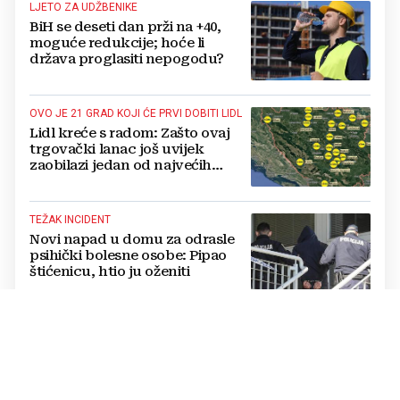
LJETO ZA UDŽBENIKE
BiH se deseti dan prži na +40,
moguće redukcije; hoće li
država proglasiti nepogodu?
OVO JE 21 GRAD KOJI ĆE PRVI DOBITI LIDL
Lidl kreće s radom: Zašto ovaj
trgovački lanac još uvijek
zaobilazi jedan od najvećih
gradova u BiH?
TEŽAK INCIDENT
Novi napad u domu za odrasle
psihički bolesne osobe: Pipao
štićenicu, htio ju oženiti
"NE PONOVIMO 2022. GODINU"
Poziv na oprez na Blidinju:
Zabranjeno loženje vatre, kazne
su rigorozne