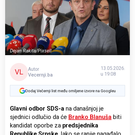
Dejan Rakita/Pixsell
13.05.2026.
Autor
VL
u 19:08
Vecernji.ba
Dodaj Večernji list među omiljene izvore na Googleu
Glavni odbor SDS-a
na današnjoj je
sjednici odlučio da će
Branko Blanuša
biti
kandidat oporbe za
predsjednika
Republike Srpske
. Iako se ranije nagađalo