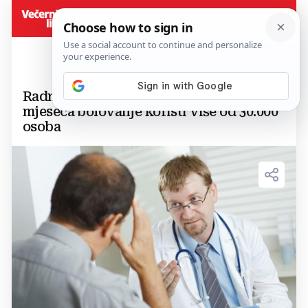
Radnici sve bolesniji: U BiH svakog
mjeseca bolovanje koristi više od 30.000
osoba