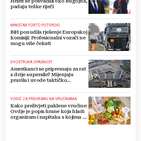
Helez se posvađali oko Bugojna,
padaju teške riječi
MINISTAR FORTO POTVRDIO
BiH ponudila rješenje Europskoj
komisiji: Profesionalni vozači ne
mogu više čekati
DVOSTRUKA OPASNOST
Amerikanci se pripremaju za rat
s dvije supersile? Mijenjaju
pravila i uvode taktičko
nuklearno oružje
VODIČ ZA PREHRANU NA VRUĆINAMA
Kako preživjeti paklene vrućine:
Ovdje je popis hrane koja hladi
organizam i napitaka s kojima si
činite 'medvjeđu uslugu'