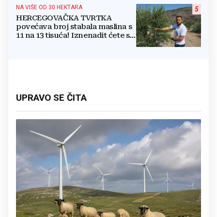
NA VIŠE OD 30 HEKTARA
5
HERCEGOVAČKA TVRTKA
povećava broj stabala maslina s
11 na 13 tisuća! Iznenadit ćete se
kako ih štite
UPRAVO SE ČITA