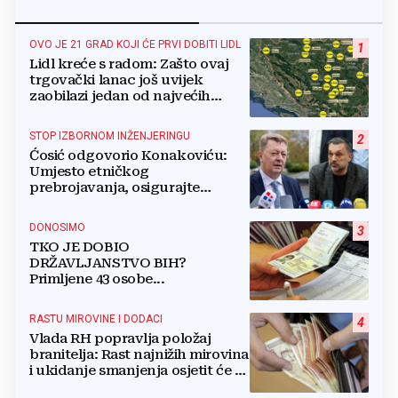
OVO JE 21 GRAD KOJI ĆE PRVI DOBITI LIDL
1
Lidl kreće s radom: Zašto ovaj
trgovački lanac još uvijek
zaobilazi jedan od najvećih
gradova u BiH?
STOP IZBORNOM INŽENJERINGU
2
Ćosić odgovorio Konakoviću:
Umjesto etničkog
prebrojavanja, osigurajte
stvarnu ravnopravnost Hrvata
DONOSIMO
3
TKO JE DOBIO
DRŽAVLJANSTVO BIH?
Primljene 43 osobe...
RASTU MIROVINE I DODACI
4
Vlada RH popravlja položaj
branitelja: Rast najnižih mirovina
i ukidanje smanjenja osjetit će se
i u BiH