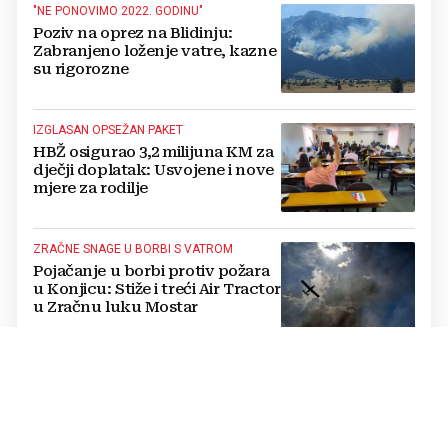
"NE PONOVIMO 2022. GODINU"
Poziv na oprez na Blidinju:
Zabranjeno loženje vatre, kazne
su rigorozne
IZGLASAN OPSEŽAN PAKET
HBŽ osigurao 3,2 milijuna KM za
dječji doplatak: Usvojene i nove
mjere za rodilje
ZRAČNE SNAGE U BORBI S VATROM
Pojačanje u borbi protiv požara
u Konjicu: Stiže i treći Air Tractor
u Zračnu luku Mostar
SUŠA UGROZILA VODOOPSKRBU
Ekstremna suša prazni izvorišta:
Gradovi diljem BiH uvode
redukcije i zabrane potrošnje
vode, posebno teško u