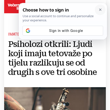
BiH
IMATE LI VI KOJU?
Psiholozi otkrili: Ljudi
koji imaju tetovaže po
tijelu razlikuju se od
drugih s ove tri osobine