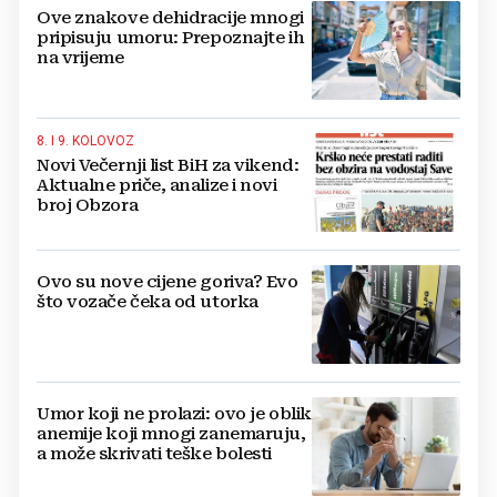
Ove znakove dehidracije mnogi
pripisuju umoru: Prepoznajte ih
na vrijeme
8. I 9. KOLOVOZ
Novi Večernji list BiH za vikend:
Aktualne priče, analize i novi
broj Obzora
Ovo su nove cijene goriva? Evo
što vozače čeka od utorka
Umor koji ne prolazi: ovo je oblik
anemije koji mnogi zanemaruju,
a može skrivati teške bolesti