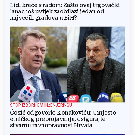
Lidl kreće s radom: Zašto ovaj trgovački
lanac još uvijek zaobilazi jedan od
najvećih gradova u BiH?
STOP IZBORNOM INŽENJERINGU
Ćosić odgovorio Konakoviću: Umjesto
etničkog prebrojavanja, osigurajte
stvarnu ravnopravnost Hrvata