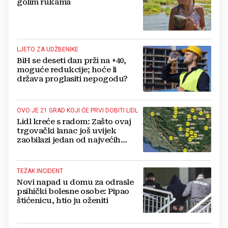
golim rukama
LJETO ZA UDŽBENIKE
BiH se deseti dan prži na +40,
moguće redukcije; hoće li
država proglasiti nepogodu?
OVO JE 21 GRAD KOJI ĆE PRVI DOBITI LIDL
Lidl kreće s radom: Zašto ovaj
trgovački lanac još uvijek
zaobilazi jedan od najvećih
gradova u BiH?
TEŽAK INCIDENT
Novi napad u domu za odrasle
psihički bolesne osobe: Pipao
štićenicu, htio ju oženiti