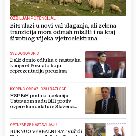
OZBILJAN POTENCIJAL
BiH ulazi u novi val ulaganja, ali zelena
tranzicija mora odmah misliti i na kraj
životnog vijeka vjetroelektrana
SVE DOGOVORIO
Dalić donio odluku o nastavku
karijere! Poznato koju
reprezentaciju preuzima
ISCRPNO OBRAZLOŽILI RAZLOGE
HSP BiH podnio apelaciju
Ustavnom sudu BiH protiv
ovjere kandidature Slavena
Kovačevića
OPTUŽBE SE NASTAVLJAJU
BUKNUO VERBALNI RAT Vučić i