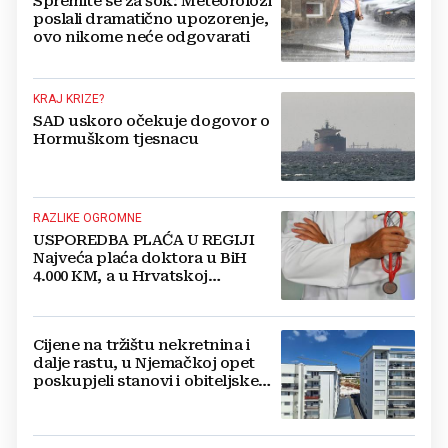
Spremite se za šok: Meteorolozi
poslali dramatično upozorenje,
ovo nikome neće odgovarati
KRAJ KRIZE?
SAD uskoro očekuje dogovor o
Hormuškom tjesnacu
RAZLIKE OGROMNE
USPOREDBA PLAĆA U REGIJI
Najveća plaća doktora u BiH
4.000 KM, a u Hrvatskoj
najmanja 3.000 eura
Cijene na tržištu nekretnina i
dalje rastu, u Njemačkoj opet
poskupjeli stanovi i obiteljske
kuće