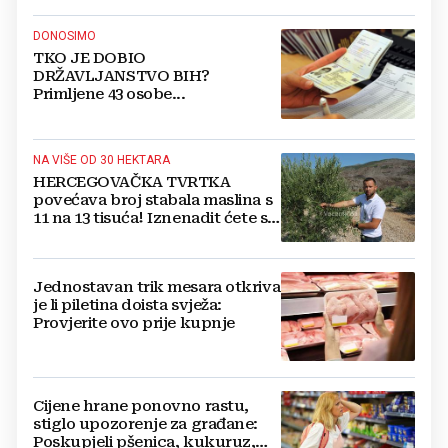
DONOSIMO
TKO JE DOBIO
DRŽAVLJANSTVO BIH?
Primljene 43 osobe...
NA VIŠE OD 30 HEKTARA
HERCEGOVAČKA TVRTKA
povećava broj stabala maslina s
11 na 13 tisuća! Iznenadit ćete se
kako ih štite
Jednostavan trik mesara otkriva
je li piletina doista svježa:
Provjerite ovo prije kupnje
Cijene hrane ponovno rastu,
stiglo upozorenje za građane:
Poskupjeli pšenica, kukuruz,