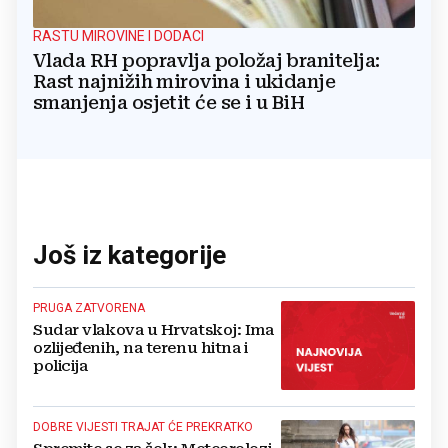
RASTU MIROVINE I DODACI
Vlada RH popravlja položaj branitelja:
Rast najnižih mirovina i ukidanje
smanjenja osjetit će se i u BiH
Još iz kategorije
PRUGA ZATVORENA
Sudar vlakova u Hrvatskoj: Ima
ozlijeđenih, na terenu hitna i
policija
DOBRE VIJESTI TRAJAT ĆE PREKRATKO