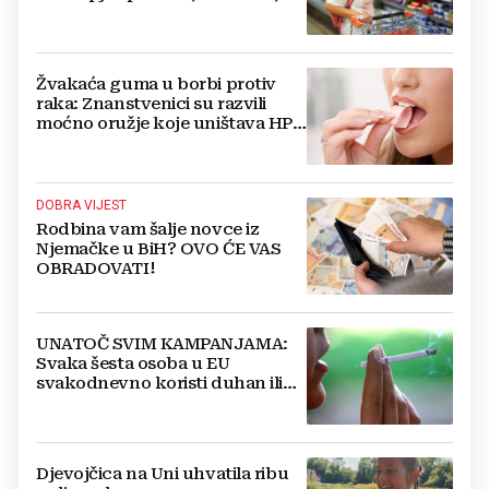
šećer i biljna ulja
Žvakaća guma u borbi protiv
raka: Znanstvenici su razvili
moćno oružje koje uništava HPV
i bakterije
DOBRA VIJEST
Rodbina vam šalje novce iz
Njemačke u BiH? OVO ĆE VAS
OBRADOVATI!
UNATOČ SVIM KAMPANJAMA:
Svaka šesta osoba u EU
svakodnevno koristi duhan ili
srodne proizvode
Djevojčica na Uni uhvatila ribu