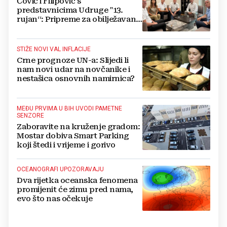
Čović i Filipović s
predstavnicima Udruge "13.
rujan“: Pripreme za obilježavanje
oslobođenja kraljevskog grada
Jajca
STIŽE NOVI VAL INFLACIJE
Crne prognoze UN-a: Slijedi li
nam novi udar na novčanike i
nestašica osnovnih namirnica?
MEĐU PRVIMA U BIH UVODI PAMETNE
SENZORE
Zaboravite na kruženje gradom:
Mostar dobiva Smart Parking
koji štedi i vrijeme i gorivo
OCEANOGRAFI UPOZORAVAJU
Dva rijetka oceanska fenomena
promijenit će zimu pred nama,
evo što nas očekuje