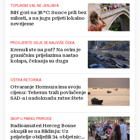
TOPLINSKI VAL NE JENJAVA
BiH gori na 38 °C: Sunce prži bez
milosti, a na jugu prijeti lokalno
nevrijeme
PROVJERITE GDJE SE NAJVIŠE ČEKA
Krenuli ste na put? Na ovim je
graničnim prijelazima nastao
kolaps, čekanja su duga
OŠTRA RETORIKA
Otvaranje Hormuza ima svoju
cijenu: Teheran traži povlačenje
SAD-a i nadoknadu ratne štete
SKUP U PARKU PRIRODE
Radioamateri Herceg Bosne
okupili se na Blidinju: Uz
prijatelje obilježili 34. obljetnicu