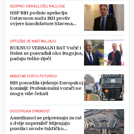
ISCRPNO OBRAZLOŽILI RAZLOGE
HSP BiH podnio apelaciju
Ustavnom sudu BiH protiv
ovjere kandidature Slavena
Kovačevića
OPTUŽBE SE NASTAVLJAJU
BUKNUO VERBALNI RAT Vučić i
Helez se posvađali oko Bugojna,
padaju teške riječi
MINISTAR FORTO POTVRDIO
BiH ponudila rješenje Europskoj
komisiji: Profesionalni vozači ne
mogu više čekati
DVOSTRUKA OPASNOST
Amerikanci se pripremaju za rat
s dvije supersile? Mijenjaju
pravila i uvode taktičko
nuklearno oružje