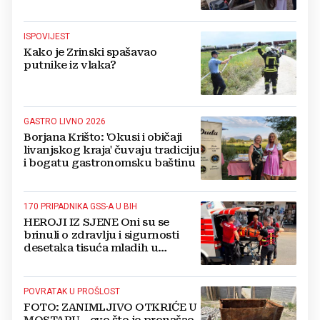
osnutka
ISPOVIJEST
Kako je Zrinski spašavao
putnike iz vlaka?
GASTRO LIVNO 2026
Borjana Krišto: 'Okusi i običaji
livanjskog kraja' čuvaju tradiciju
i bogatu gastronomsku baštinu
170 PRIPADNIKA GSS-A U BIH
HEROJI IZ SJENE Oni su se
brinuli o zdravlju i sigurnosti
desetaka tisuća mladih u
Međugorju. DONOSIMO
FOTOGRAFIJE
POVRATAK U PROŠLOST
FOTO: ZANIMLJIVO OTKRIĆE U