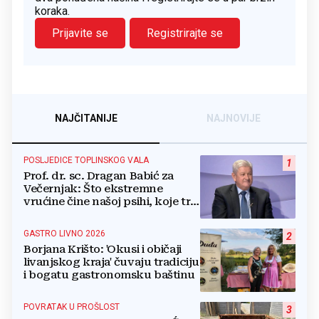
koraka.
Prijavite se
Registrirajte se
NAJČITANIJE
NAJNOVIJE
POSLJEDICE TOPLINSKOG VALA
1
Prof. dr. sc. Dragan Babić za
Večernjak: Što ekstremne
vrućine čine našoj psihi, koje tri
namirnice trebamo jesti, kako se
boriti...
GASTRO LIVNO 2026
2
Borjana Krišto: 'Okusi i običaji
livanjskog kraja' čuvaju tradiciju
i bogatu gastronomsku baštinu
POVRATAK U PROŠLOST
3