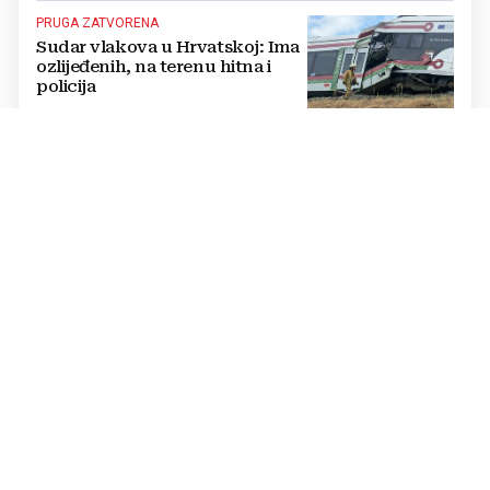
PRUGA ZATVORENA
Sudar vlakova u Hrvatskoj: Ima
ozlijeđenih, na terenu hitna i
policija
DOBRE VIJESTI TRAJAT ĆE PREKRATKO
Spremite se za šok: Meteorolozi
poslali dramatično upozorenje,
ovo nikome neće odgovarati
KRAJ KRIZE?
SAD uskoro očekuje dogovor o
Hormuškom tjesnacu
RAZLIKE OGROMNE
USPOREDBA PLAĆA U REGIJI
Najveća plaća doktora u BiH
4.000 KM, a u Hrvatskoj