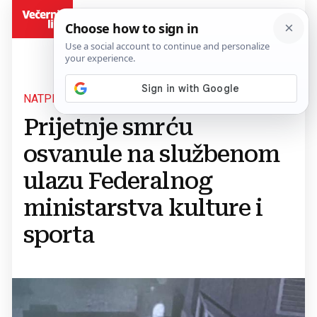
BiH
NATPIS PRIJETEĆEG SADRŽAJA
Prijetnje smrću
osvanule na službenom
ulazu Federalnog
ministarstva kulture i
sporta