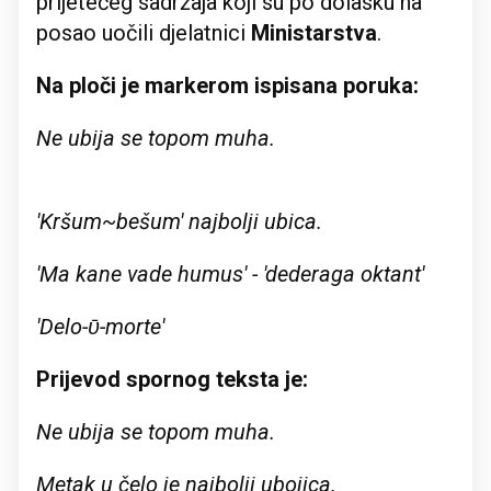
prijetećeg sadržaja koji su po dolasku na
posao uočili djelatnici
Ministarstva
.
Na ploči je markerom ispisana poruka:
Ne ubija se topom muha.
'Kršum~bešum' najbolji ubica.
'Ma kane vade humus' - 'dederaga oktant'
'Delo-ῡ-morte'
Prijevod spornog teksta je:
Ne ubija se topom muha.
Metak u čelo je najbolji ubojica.