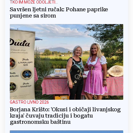
TKO IM MOŽE ODOLJETI...
Savršen ljetni ručak: Pohane paprike
punjene sa sirom
GASTRO LIVNO 2026
Borjana Krišto: 'Okusi i običaji livanjskog
kraja' čuvaju tradiciju i bogatu
gastronomsku baštinu