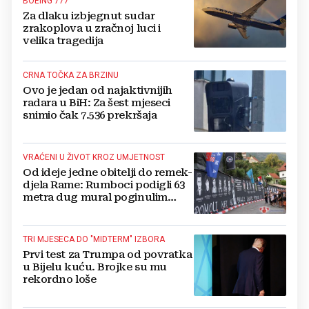
BOEING 777
Za dlaku izbjegnut sudar
zrakoplova u zračnoj luci i
velika tragedija
CRNA TOČKA ZA BRZINU
Ovo je jedan od najaktivnijih
radara u BiH: Za šest mjeseci
snimio čak 7.536 prekršaja
VRAĆENI U ŽIVOT KROZ UMJETNOST
Od ideje jedne obitelji do remek-
djela Rame: Rumboci podigli 63
metra dug mural poginulim
braniteljima
TRI MJESECA DO "MIDTERM" IZBORA
Prvi test za Trumpa od povratka
u Bijelu kuću. Brojke su mu
rekordno loše