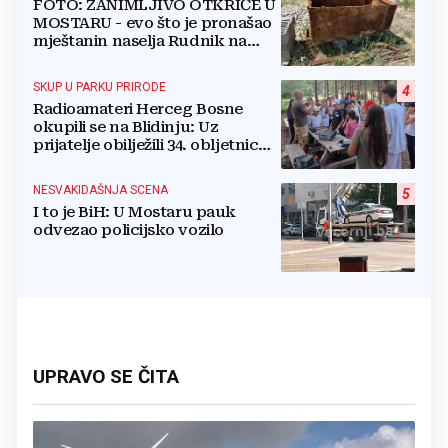
FOTO: ZANIMLJIVO OTKRIĆE U
MOSTARU - evo što je pronašao
mještanin naselja Rudnik na
svome imanju
SKUP U PARKU PRIRODE
4
Radioamateri Herceg Bosne
okupili se na Blidinju: Uz
prijatelje obilježili 34. obljetnicu
osnutka
NESVAKIDAŠNJA SCENA
5
I to je BiH: U Mostaru pauk
odvezao policijsko vozilo
UPRAVO SE ČITA