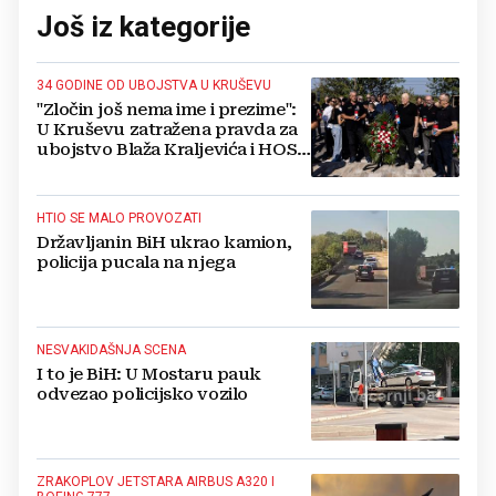
Još iz kategorije
34 GODINE OD UBOJSTVA U KRUŠEVU
"Zločin još nema ime i prezime":
U Kruševu zatražena pravda za
ubojstvo Blaža Kraljevića i HOS-
ovaca
HTIO SE MALO PROVOZATI
Državljanin BiH ukrao kamion,
policija pucala na njega
NESVAKIDAŠNJA SCENA
I to je BiH: U Mostaru pauk
odvezao policijsko vozilo
ZRAKOPLOV JETSTARA AIRBUS A320 I