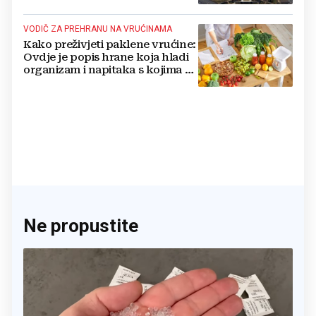
VODIČ ZA PREHRANU NA VRUĆINAMA
Kako preživjeti paklene vrućine:
Ovdje je popis hrane koja hladi
organizam i napitaka s kojima si
činite 'medvjeđu uslugu'
Ne propustite