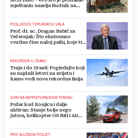
MOSTARU - evo što je pronašao
mještanin naselja Rudnik na
svome imanju
POSLJEDICE TOPLINSKOG VALA
Prof. dr. sc. Dragan Babić za
Večernjak: Što ekstremne
vrućine čine našoj psihi, koje tri
namirnice trebamo jesti, kako se
boriti...
REKORDERI U ZRAKU
Traju i do 19 sati: Pogledajte koji
su najduži letovi na svijetu i
kamo vodi nova rekordna linija
GORI NA NEPRISTUPAČNOM TERENU
Požar kod Konjica i dalje
aktivan: Stanje bolje nego
jutros, helikopter OS BiH i Air
Tractori pomogli u gašenju
PRVI SLUŽBENI POSJET