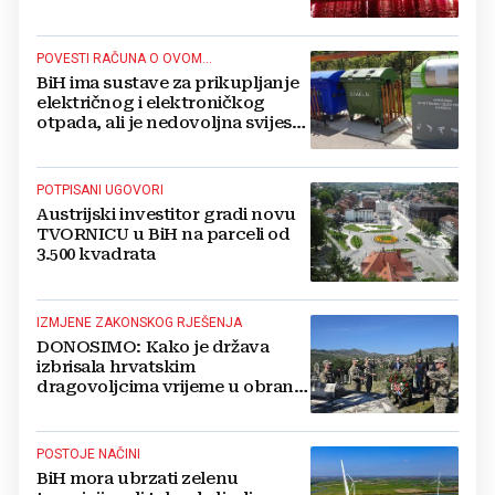
proslavljena "Oluja"
POVESTI RAČUNA O OVOM...
BiH ima sustave za prikupljanje
električnog i elektroničkog
otpada, ali je nedovoljna svijest
najveći problem
POTPISANI UGOVORI
Austrijski investitor gradi novu
TVORNICU u BiH na parceli od
3.500 kvadrata
IZMJENE ZAKONSKOG RJEŠENJA
DONOSIMO: Kako je država
izbrisala hrvatskim
dragovoljcima vrijeme u obrani
BiH
POSTOJE NAČINI
BiH mora ubrzati zelenu