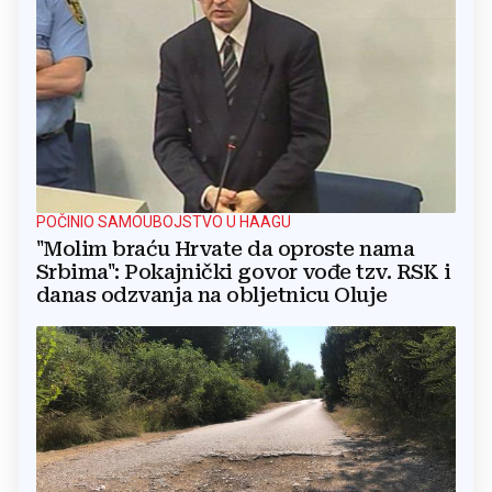
POČINIO SAMOUBOJSTVO U HAAGU
"Molim braću Hrvate da oproste nama
Srbima": Pokajnički govor vođe tzv. RSK i
danas odzvanja na obljetnicu Oluje