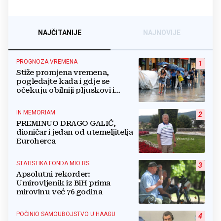
NAJČITANIJE
NAJNOVIJE
PROGNOZA VREMENA
1
Stiže promjena vremena,
pogledajte kada i gdje se
očekuju obilniji pljuskovi i
grmljavina
IN MEMORIAM
2
PREMINUO DRAGO GALIĆ,
dioničar i jedan od utemeljitelja
Euroherca
STATISTIKA FONDA MIO RS
3
Apsolutni rekorder:
Umirovljenik iz BiH prima
mirovinu već 76 godina
POČINIO SAMOUBOJSTVO U HAAGU
4