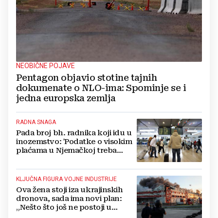
NEOBIČNE POJAVE
Pentagon objavio stotine tajnih
dokumenate o NLO-ima: Spominje se i
jedna europska zemlja
RADNA SNAGA
Pada broj bh. radnika koji idu u
inozemstvo: 'Podatke o visokim
plaćama u Njemačkoj treba
gledati s rezervom'
KLJUČNA FIGURA VOJNE INDUSTRIJE
Ova žena stoji iza ukrajinskih
dronova, sada ima novi plan:
„Nešto što još ne postoji u
svijetu“