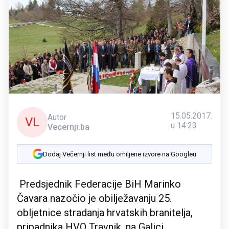
15.05.2017.
Autor
VL
u 14:23
Vecernji.ba
Dodaj Večernji list među omiljene izvore na Googleu
Predsjednik Federacije BiH Marinko
Čavara nazočio je obilježavanju 25.
obljetnice stradanja hrvatskih branitelja,
pripadnika HVO Travnik, na Galici.