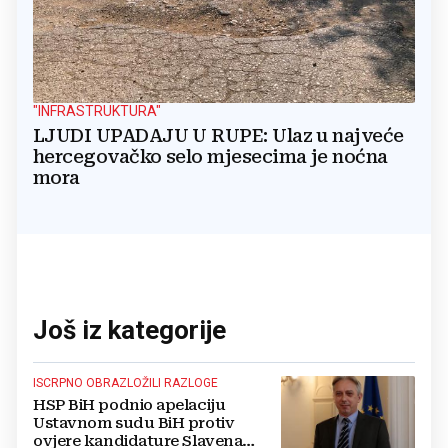
"INFRASTRUKTURA"
LJUDI UPADAJU U RUPE: Ulaz u najveće
hercegovačko selo mjesecima je noćna
mora
Još iz kategorije
ISCRPNO OBRAZLOŽILI RAZLOGE
HSP BiH podnio apelaciju
Ustavnom sudu BiH protiv
ovjere kandidature Slavena