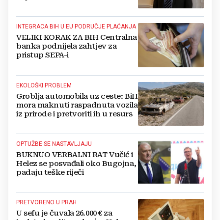
Kovačevića
INTEGRACA BIH U EU PODRUČJE PLAĆANJA
VELIKI KORAK ZA BIH Centralna
banka podnijela zahtjev za
pristup SEPA-i
EKOLOŠKI PROBLEM
Groblja automobila uz ceste: BiH
mora maknuti raspadnuta vozila
iz prirode i pretvoriti ih u resurs
OPTUŽBE SE NASTAVLJAJU
BUKNUO VERBALNI RAT Vučić i
Helez se posvađali oko Bugojna,
padaju teške riječi
PRETVORENO U PRAH
U sefu je čuvala 26.000 € za