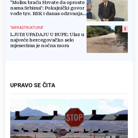
"Molim braću Hrvate da oproste
nama Srbima": Pokajnički govor
vođe tzv. RSK i danas odzvanja
na obljetnicu Oluje
"INFRASTRUKTURA"
5
LJUDI UPADAJU U RUPE: Ulaz u
najveće hercegovačko selo
mjesecima je noćna mora
UPRAVO SE ČITA