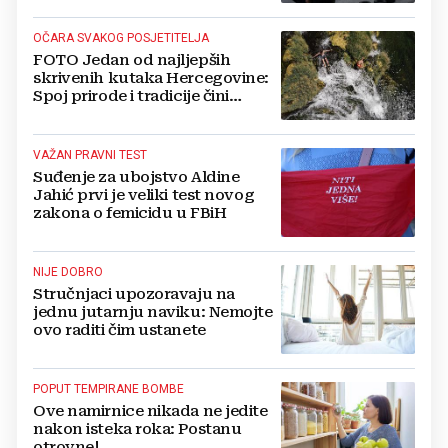
OČARA SVAKOG POSJETITELJA
FOTO Jedan od najljepših
skrivenih kutaka Hercegovine:
Spoj prirode i tradicije čini
Koćušu jedinstvenom
destinacijom
VAŽAN PRAVNI TEST
Suđenje za ubojstvo Aldine
Jahić prvi je veliki test novog
zakona o femicidu u FBiH
NIJE DOBRO
Stručnjaci upozoravaju na
jednu jutarnju naviku: Nemojte
ovo raditi čim ustanete
POPUT TEMPIRANE BOMBE
Ove namirnice nikada ne jedite
nakon isteka roka: Postanu
otrovne!