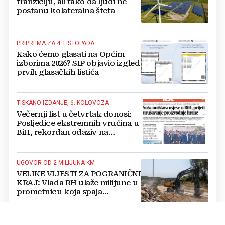
tranziciju, ali tako da ljudi ne
postanu kolateralna šteta
PRIPREMA ZA 4. LISTOPADA
Kako ćemo glasati na Općim
izborima 2026? SIP objavio izgled
prvih glasačkih listića
TISKANO IZDANJE, 6. KOLOVOZA
Večernji list u četvrtak donosi:
Posljedice ekstremnih vrućina u
BiH, rekordan odaziv na
Mladifestu, njemački projekt u
Grudama s plaćom od 2500 KM
UGOVOR OD 2 MILIJUNA KM
VELIKE VIJESTI ZA POGRANIČNI
KRAJ: Vlada RH ulaže milijune u
prometnicu koja spaja
Hercegovinu i Hrvatsku
OPĆE ZNANJE