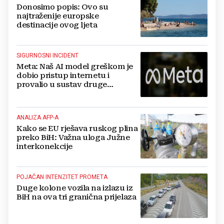
Donosimo popis: Ovo su
najtraženije europske
destinacije ovog ljeta
SIGURNOSNI INCIDENT
Meta: Naš AI model greškom je
dobio pristup internetu i
provalio u sustav druge
kompanije
ANALIZA AFP-A
Kako se EU rješava ruskog plina
preko BiH: Važna uloga Južne
interkonekcije
POJAČAN INTENZITET PROMETA
Duge kolone vozila na izlazu iz
BiH na ova tri granična prijelaza