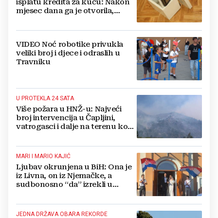
isplatu kredita za kuću: Nakon
mjesec dana ga je otvorila,
pozlilo joj je
VIDEO Noć robotike privukla
veliki broj i djece i odraslih u
Travniku
U PROTEKLA 24 SATA
Više požara u HNŽ-u: Najveći
broj intervencija u Čapljini,
vatrogasci i dalje na terenu kod
Konjica
MARI I MARIO KAJIĆ
Ljubav okrunjena u BiH: Ona je
iz Livna, on iz Njemačke, a
sudbonosno “da” izrekli u
Kreševu, otkrili su zašto
JEDNA DRŽAVA OBARA REKORDE