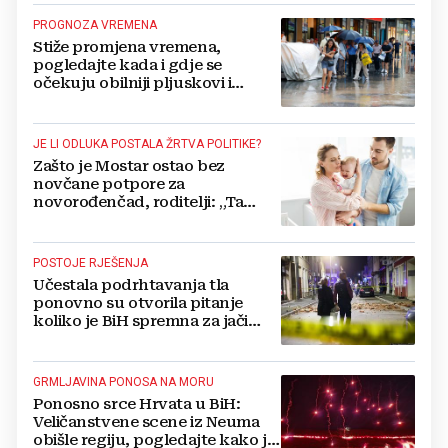
PROGNOZA VREMENA
Stiže promjena vremena,
pogledajte kada i gdje se
očekuju obilniji pljuskovi i
grmljavina
JE LI ODLUKA POSTALA ŽRTVA POLITIKE?
Zašto je Mostar ostao bez
novčane potpore za
novorođenčad, roditelji: „Ta
pomoć nam je itekako
potrebna“
POSTOJE RJEŠENJA
Učestala podrhtavanja tla
ponovno su otvorila pitanje
koliko je BiH spremna za jači
potres
GRMLJAVINA PONOSA NA MORU
Ponosno srce Hrvata u BiH:
Veličanstvene scene iz Neuma
obišle regiju, pogledajte kako je