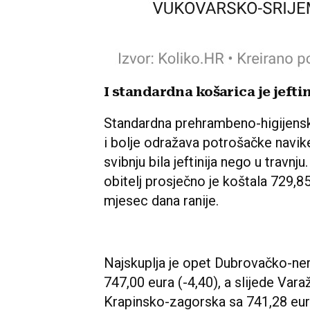
I standardna košarica je jeftin
Standardna prehrambeno-higijenska 
i bolje odražava potrošačke navike 
svibnju bila jeftinija nego u travnj
obitelj prosječno je koštala 729,8
mjesec dana ranije.
Najskuplja je opet Dubrovačko-ne
747,00 eura (-4,40), a slijede Vara
Krapinsko-zagorska sa 741,28 eura 