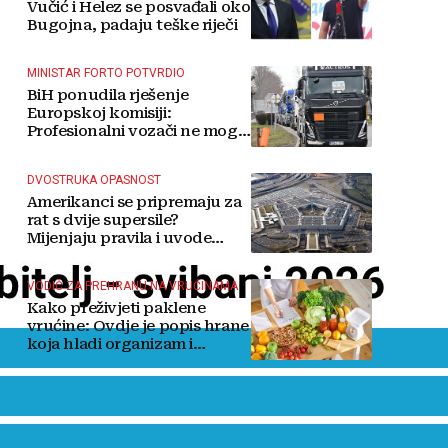
Vučić i Helez se posvađali oko
Bugojna, padaju teške riječi
MINISTAR FORTO POTVRDIO
BiH ponudila rješenje
Europskoj komisiji:
Profesionalni vozači ne mogu
više čekati
DVOSTRUKA OPASNOST
Amerikanci se pripremaju za
rat s dvije supersile?
Mijenjaju pravila i uvode
taktičko nuklearno oružje
VODIČ ZA PREHRANU NA VRUĆINAMA
Kako preživjeti paklene
vrućine: Ovdje je popis hrane
koja hladi organizam i
napitaka s kojima si činite
'medvjeđu uslugu'