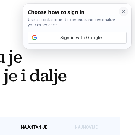
BiH
 je
je i dalje
NAJČITANIJE
NAJNOVIJE