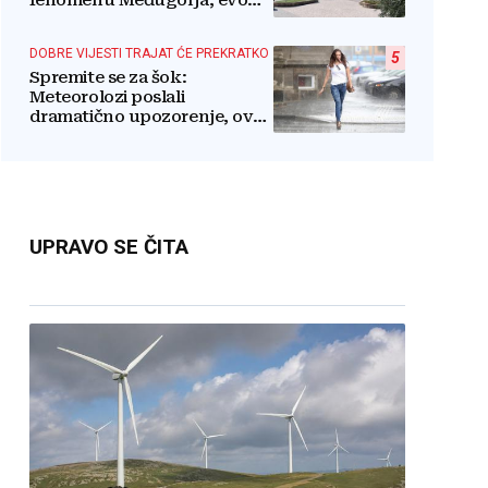
fenomenu Međugorja, evo
što misli većina crkevnih
dužnosnika
DOBRE VIJESTI TRAJAT ĆE PREKRATKO
5
Spremite se za šok:
Meteorolozi poslali
dramatično upozorenje, ovo
nikome neće odgovarati
UPRAVO SE ČITA