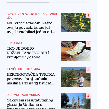
OVO JE 21 GRAD KOJI ĆE PRVI DOBITI
1
LIDL
Lidl kreće s radom: Zašto
ovaj trgovački lanac još
uvijek zaobilazi jedan od
najvećih gradova u BiH?
DONOSIMO
2
TKO JE DOBIO
DRŽAVLJANSTVO BIH?
Primljene 43 osobe...
NA VIŠE OD 30 HEKTARA
3
HERCEGOVAČKA TVRTKA
povećava broj stabala
maslina s 11 na 13 tisuća!
Iznenadit ćete se kako ih
štite
OBJAVIO DAVID MURGIA
4
Otkriveni rezultati tajnog
glasanja Vatikana o