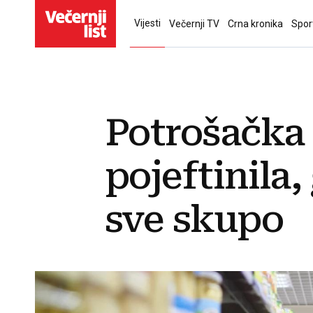
Vijesti
Večernji TV
Crna kronika
Spor
Potrošačka 
pojeftinila,
sve skupo