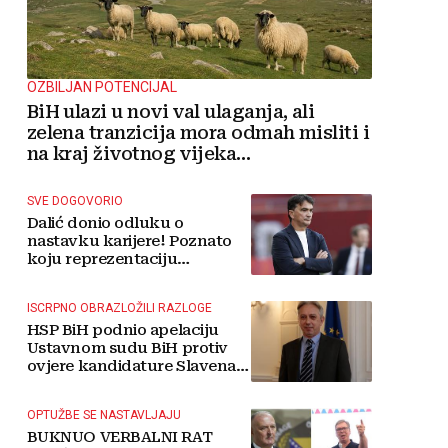
OZBILJAN POTENCIJAL
BiH ulazi u novi val ulaganja, ali
zelena tranzicija mora odmah misliti i
na kraj životnog vijeka
vjetroelektrana
SVE DOGOVORIO
Dalić donio odluku o
nastavku karijere! Poznato
koju reprezentaciju
preuzima
ISCRPNO OBRAZLOŽILI RAZLOGE
HSP BiH podnio apelaciju
Ustavnom sudu BiH protiv
ovjere kandidature Slavena
Kovačevića
OPTUŽBE SE NASTAVLJAJU
BUKNUO VERBALNI RAT