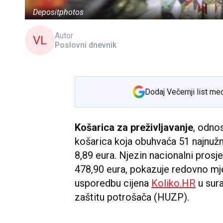
Depositphotos
Autor
VL
Poslovni dnevnik
Dodaj Večernji list me
Košarica za preživljavanje
, odno
košarica koja obuhvaća 51 najnužnij
8,89 eura. Njezin nacionalni prosje
478,90 eura, pokazuje redovno mje
usporedbu cijena
Koliko.HR
u sur
zaštitu potrošača (HUZP).