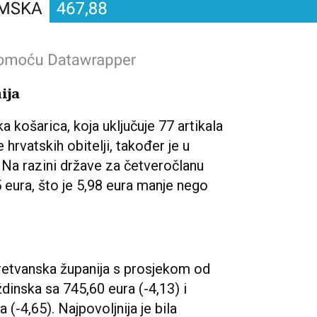
ija
košarica, koja uključuje 77 artikala
hrvatskih obitelji, također je u
u. Na razini države za četveročlanu
5 eura, što je 5,98 eura manje nego
retvanska županija s prosjekom od
ždinska sa 745,60 eura (-4,13) i
(-4,65). Najpovoljnija je bila