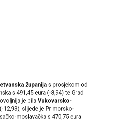
etvanska županija
s prosjekom od
inska s 491,45 eura (-8,94) te Grad
voljnija je bila
Vukovarsko-
(-12,93), slijede je Primorsko-
Sisačko-moslavačka s 470,75 eura