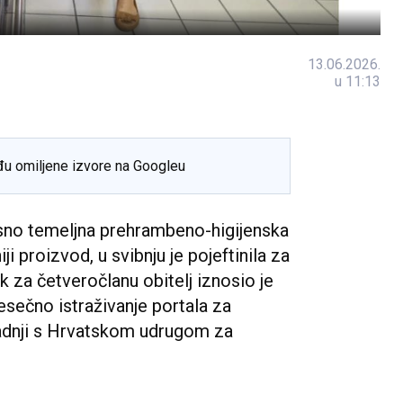
13.06.2026.
u 11:13
đu omiljene izvore na Googleu
sno temeljna prehrambeno-higijenska
i proizvod, u svibnju je pojeftinila za
k za četveročlanu obitelj iznosio je
sečno istraživanje portala za
adnji s Hrvatskom udrugom za