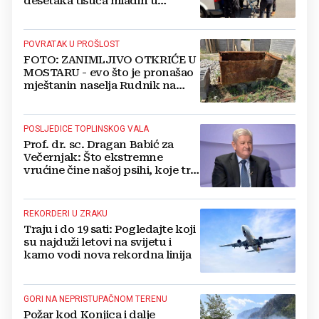
desetaka tisuća mladih u
Međugorju. DONOSIMO
FOTOGRAFIJE
POVRATAK U PROŠLOST
FOTO: ZANIMLJIVO OTKRIĆE U
MOSTARU - evo što je pronašao
mještanin naselja Rudnik na
svome imanju
POSLJEDICE TOPLINSKOG VALA
Prof. dr. sc. Dragan Babić za
Večernjak: Što ekstremne
vrućine čine našoj psihi, koje tri
namirnice trebamo jesti, kako se
boriti...
REKORDERI U ZRAKU
Traju i do 19 sati: Pogledajte koji
su najduži letovi na svijetu i
kamo vodi nova rekordna linija
GORI NA NEPRISTUPAČNOM TERENU
Požar kod Konjica i dalje