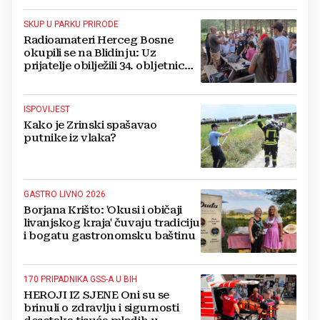
SKUP U PARKU PRIRODE
Radioamateri Herceg Bosne
okupili se na Blidinju: Uz
prijatelje obilježili 34. obljetnicu
osnutka
ISPOVIJEST
Kako je Zrinski spašavao
putnike iz vlaka?
GASTRO LIVNO 2026
Borjana Krišto: 'Okusi i običaji
livanjskog kraja' čuvaju tradiciju
i bogatu gastronomsku baštinu
170 PRIPADNIKA GSS-A U BIH
HEROJI IZ SJENE Oni su se
brinuli o zdravlju i sigurnosti