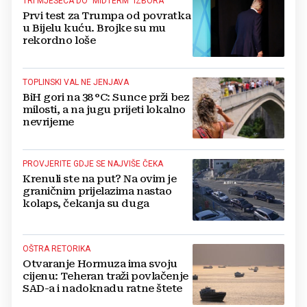
TRI MJESECA DO "MIDTERM" IZBORA
Prvi test za Trumpa od povratka
u Bijelu kuću. Brojke su mu
rekordno loše
TOPLINSKI VAL NE JENJAVA
BiH gori na 38 °C: Sunce prži bez
milosti, a na jugu prijeti lokalno
nevrijeme
PROVJERITE GDJE SE NAJVIŠE ČEKA
Krenuli ste na put? Na ovim je
graničnim prijelazima nastao
kolaps, čekanja su duga
OŠTRA RETORIKA
Otvaranje Hormuza ima svoju
cijenu: Teheran traži povlačenje
SAD-a i nadoknadu ratne štete