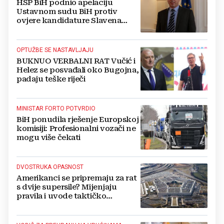
HSP BiH podnio apelaciju
Ustavnom sudu BiH protiv
ovjere kandidature Slavena
Kovačevića
OPTUŽBE SE NASTAVLJAJU
BUKNUO VERBALNI RAT Vučić i
Helez se posvađali oko Bugojna,
padaju teške riječi
MINISTAR FORTO POTVRDIO
BiH ponudila rješenje Europskoj
komisiji: Profesionalni vozači ne
mogu više čekati
DVOSTRUKA OPASNOST
Amerikanci se pripremaju za rat
s dvije supersile? Mijenjaju
pravila i uvode taktičko
nuklearno oružje