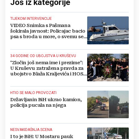
Još iz kategorije
TIJEKOM INTERVENCIJE
VIDEO Snimka s Pašmana
šokirala javnost: Policajac bacio
psa s broda u more, o svemu se
oglasila policija
34 GODINE OD UBOJSTVA U KRUŠEVU
"Zločin još nema ime i prezime":
U Kruševu zatražena pravda za
ubojstvo Blaža Kraljevića i HOS-
ovaca
HTIO SE MALO PROVOZATI
Državljanin BiH ukrao kamion,
policija pucala na njega
NESVAKIDAŠNJA SCENA
I to je BiH: U Mostaru pauk