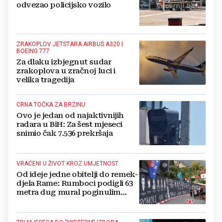
odvezao policijsko vozilo
ZRAKOPLOV JETSTARA AIRBUS A320 I
BOEING 777
Za dlaku izbjegnut sudar
zrakoplova u zračnoj luci i
velika tragedija
CRNA TOČKA ZA BRZINU
Ovo je jedan od najaktivnijih
radara u BiH: Za šest mjeseci
snimio čak 7.536 prekršaja
VRAĆENI U ŽIVOT KROZ UMJETNOST
Od ideje jedne obitelji do remek-
djela Rame: Rumboci podigli 63
metra dug mural poginulim
braniteljima