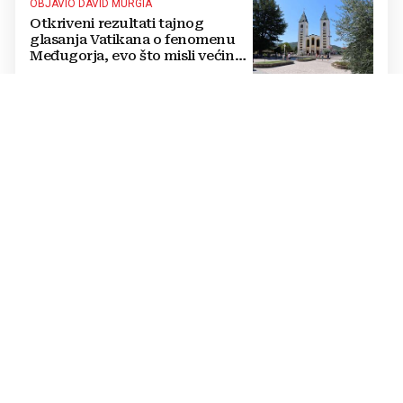
OBJAVIO DAVID MURGIA
Otkriveni rezultati tajnog
glasanja Vatikana o fenomenu
Međugorja, evo što misli većina
crkevnih dužnosnika
PRUGA ZATVORENA
Sudar vlakova u Hrvatskoj: Ima
ozlijeđenih, na terenu hitna i
policija
DOBRE VIJESTI TRAJAT ĆE PREKRATKO
Spremite se za šok: Meteorolozi
poslali dramatično upozorenje,
ovo nikome neće odgovarati
KRAJ KRIZE?
SAD uskoro očekuje dogovor o
Hormuškom tjesnacu