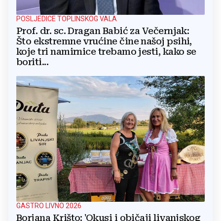
POSLJEDICE TOPLINSKOG VALA
Prof. dr. sc. Dragan Babić za Večernjak:
Što ekstremne vrućine čine našoj psihi,
koje tri namirnice trebamo jesti, kako se
boriti...
GASTRO LIVNO 2026
Borjana Krišto: 'Okusi i običaji livanjskog