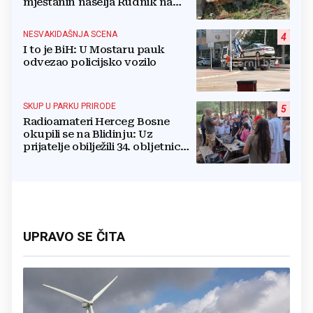
mještanin naselja Rudnik na
svome imanju
NESVAKIDAŠNJA SCENA
4
I to je BiH: U Mostaru pauk
odvezao policijsko vozilo
SKUP U PARKU PRIRODE
5
Radioamateri Herceg Bosne
okupili se na Blidinju: Uz
prijatelje obilježili 34. obljetnicu
osnutka
UPRAVO SE ČITA