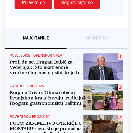
Prijavite se
Registrirajte se
NAJČITANIJE
NAJNOVIJE
POSLJEDICE TOPLINSKOG VALA
1
Prof. dr. sc. Dragan Babić za
Večernjak: Što ekstremne
vrućine čine našoj psihi, koje tri
namirnice trebamo jesti, kako se
boriti...
GASTRO LIVNO 2026
2
Borjana Krišto: 'Okusi i običaji
livanjskog kraja' čuvaju tradiciju
i bogatu gastronomsku baštinu
POVRATAK U PROŠLOST
3
FOTO: ZANIMLJIVO OTKRIĆE U
MOSTARU - evo što je pronašao