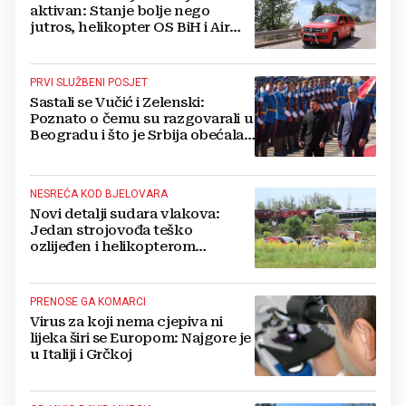
aktivan: Stanje bolje nego
jutros, helikopter OS BiH i Air
Tractori pomogli u gašenju
PRVI SLUŽBENI POSJET
Sastali se Vučić i Zelenski:
Poznato o čemu su razgovarali u
Beogradu i što je Srbija obećala
Ukrajini
NESREĆA KOD BJELOVARA
Novi detalji sudara vlakova:
Jedan strojovođa teško
ozlijeđen i helikopterom
prebačen na Rebro, drugi u
velikom šoku
PRENOSE GA KOMARCI
Virus za koji nema cjepiva ni
lijeka širi se Europom: Najgore je
u Italiji i Grčkoj