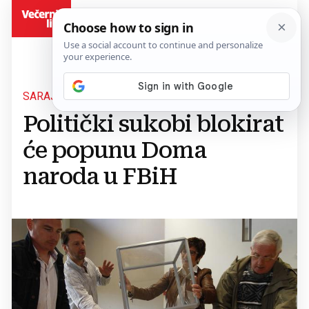
BiH
SARAJEVO, TUZLA I BIHAĆ
Politički sukobi blokirat
će popunu Doma
naroda u FBiH