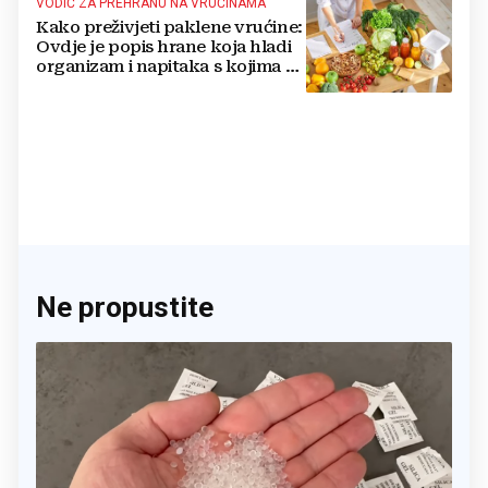
VODIČ ZA PREHRANU NA VRUĆINAMA
Kako preživjeti paklene vrućine:
Ovdje je popis hrane koja hladi
organizam i napitaka s kojima si
činite 'medvjeđu uslugu'
Ne propustite