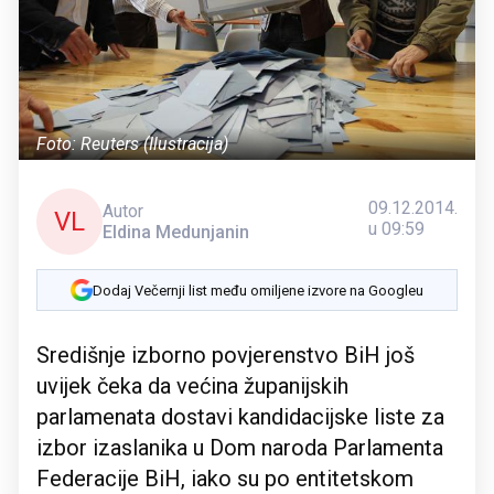
Foto: Reuters (Ilustracija)
09.12.2014.
Autor
VL
u 09:59
Eldina Medunjanin
Dodaj Večernji list među omiljene izvore na Googleu
Središnje izborno povjerenstvo BiH još
uvijek čeka da većina županijskih
parlamenata dostavi kandidacijske liste za
izbor izaslanika u Dom naroda Parlamenta
Federacije BiH, iako su po entitetskom