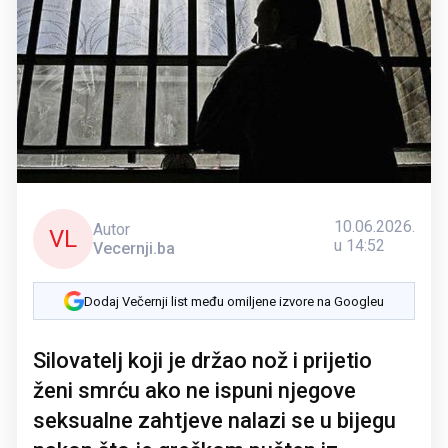
10.06.2026.
Autor
VL
u 14:52
Vecernji.ba
Dodaj Večernji list među omiljene izvore na Googleu
Silovatelj koji je držao nož i prijetio
ženi smrću ako ne ispuni njegove
seksualne zahtjeve nalazi se u bijegu