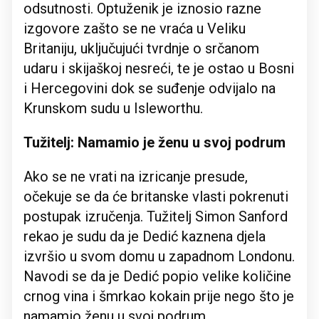
odsutnosti. Optuženik je iznosio razne
izgovore zašto se ne vraća u Veliku
Britaniju, uključujući tvrdnje o srčanom
udaru i skijaškoj nesreći, te je ostao u Bosni
i Hercegovini dok se suđenje odvijalo na
Krunskom sudu u Isleworthu.
Tužitelj: Namamio je ženu u svoj podrum
Ako se ne vrati na izricanje presude,
očekuje se da će britanske vlasti pokrenuti
postupak izručenja. Tužitelj Simon Sanford
rekao je sudu da je Dedić kaznena djela
izvršio u svom domu u zapadnom Londonu.
Navodi se da je Dedić popio velike količine
crnog vina i šmrkao kokain prije nego što je
namamio ženu u svoj podrum.