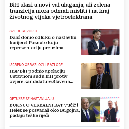
BiH ulazi u novi val ulaganja, ali zelena
tranzicija mora odmah misliti i na kraj
životnog vijeka vjetroelektrana
SVE DOGOVORIO
Dalić donio odluku o nastavku
karijere! Poznato koju
reprezentaciju preuzima
ISCRPNO OBRAZLOŽILI RAZLOGE
HSP BiH podnio apelaciju
Ustavnom sudu BiH protiv
ovjere kandidature Slavena
Kovačevića
OPTUŽBE SE NASTAVLJAJU
BUKNUO VERBALNI RAT Vučić i
Helez se posvađali oko Bugojna,
padaju teške riječi