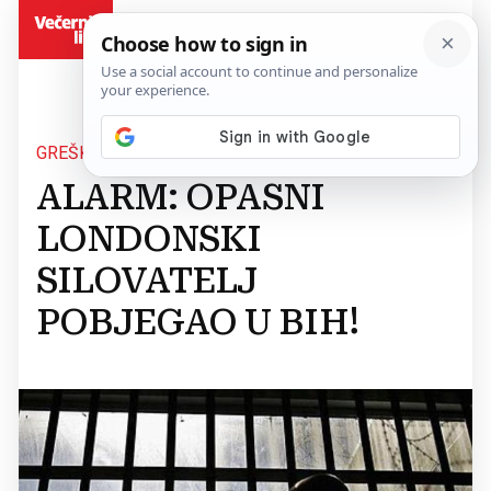
BiH
GREŠKOM PUŠTEN IZ ZATVORA
ALARM: OPASNI
LONDONSKI
SILOVATELJ
POBJEGAO U BIH!