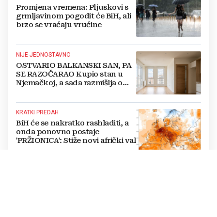
Promjena vremena: Pljuskovi s
grmljavinom pogodit će BiH, ali
brzo se vraćaju vrućine
NIJE JEDNOSTAVNO
OSTVARIO BALKANSKI SAN, PA
SE RAZOČARAO Kupio stan u
Njemačkoj, a sada razmišlja o
povratku
KRATKI PREDAH
BiH će se nakratko rashladiti, a
onda ponovno postaje
'PRŽIONICA': Stiže novi afrički val
TISKANO IZDANJE, 7. KOLOVOZA
Večernji list u petak donosi: Tko
su kandidati HDZ-a na izborima,
toplinski val prži BiH na +40,
moguće redukcije...