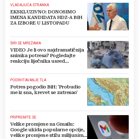
VLADAJUĆA STRANKA
EKSKLUZIVNO: DONOSIMO
IMENA KANDIDATA HDZ-A BIH
ZA IZBORE U LISTOPADU
ŠIRI SE MREŽAMA
VIDEO Je li ovo najdramatičnija
snimka potresa? Pogledajte
reakciju liječnika usred
operacije
PODRHTAVANJE TLA
Potres pogodio BiH: 'Probudio
me iz sna, krevet se zatresao'
PRIPREMITE SE
Velike promjene na Gmailu:
Google ukida popularne opcije,
velike promjene stižu milijunima