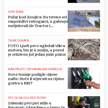
korisnika
GORI ŠUMA
Požar kod Konjica: Na terenu svi
raspoloživi vatrogasci, u gašenju
sudjelovali Air Tractor i
helikopter
TAJNE DUNAVA
FOTO Ljudi prvo ugledali vilicu
motora, bio je u mulju, a pored
je otkriven još jedan jeziv prizor
IRAN PRIJETI ZATVARANJEM HORMUZA
Nove tenzije podigle cijene
nafte: Hoće li utjecati na cijene
goriva u BiH?
ŠTO ĆE NA OVO REĆI PUTIN?
Zelenski prvi put stiže u
Beograd: Objavljeno o čemu će