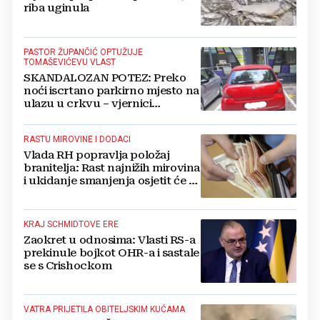
riba uginula
PASTOR ŽUPANČIĆ OPTUŽUJE
TOMAŠEVIĆEVU VLAST
SKANDALOZAN POTEZ: Preko
noći iscrtano parkirno mjesto na
ulazu u crkvu – vjernici
preskaču preko automobila
RASTU MIROVINE I DODACI
Vlada RH popravlja položaj
branitelja: Rast najnižih mirovina
i ukidanje smanjenja osjetit će se
i u BiH
KRAJ SCHMIDTOVE ERE
Zaokret u odnosima: Vlasti RS-a
prekinule bojkot OHR-a i sastale
se s Crishockom
VATRA PRIJETILA OBITELJSKIM KUĆAMA