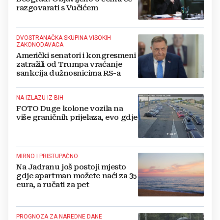
razgovarati s Vučićem
DVOSTRANAČKA SKUPINA VISOKIH
ZAKONODAVACA
Američki senatori i kongresmeni
zatražili od Trumpa vraćanje
sankcija dužnosnicima RS-a
NA IZLAZU IZ BIH
FOTO Duge kolone vozila na
više graničnih prijelaza, evo gdje
MIRNO I PRISTUPAČNO
Na Jadranu još postoji mjesto
gdje apartman možete naći za 35
eura, a ručati za pet
PROGNOZA ZA NAREDNE DANE