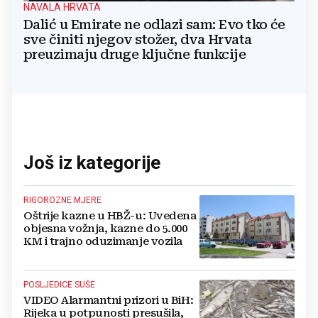
NAVALA HRVATA
Dalić u Emirate ne odlazi sam: Evo tko će
sve činiti njegov stožer, dva Hrvata
preuzimaju druge ključne funkcije
Još iz kategorije
RIGOROZNE MJERE
Oštrije kazne u HBŽ-u: Uvedena
objesna vožnja, kazne do 5.000
KM i trajno oduzimanje vozila
POSLJEDICE SUŠE
VIDEO Alarmantni prizori u BiH:
Rijeka u potpunosti presušila,