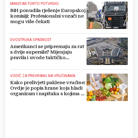
MINISTAR FORTO POTVRDIO
BiH ponudila rješenje Europskoj
komisiji: Profesionalni vozači ne
mogu više čekati
DVOSTRUKA OPASNOST
Amerikanci se pripremaju za rat
s dvije supersile? Mijenjaju
pravila i uvode taktičko
nuklearno oružje
VODIČ ZA PREHRANU NA VRUĆINAMA
Kako preživjeti paklene vrućine:
Ovdje je popis hrane koja hladi
organizam i napitaka s kojima si
činite 'medvjeđu uslugu'