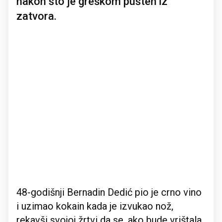
nakon što je greškom pušten iz
zatvora.
48-godišnji Bernadin Dedić pio je crno vino
i uzimao kokain kada je izvukao nož,
rekavši svojoj žrtvi da se, ako bude vrištala,