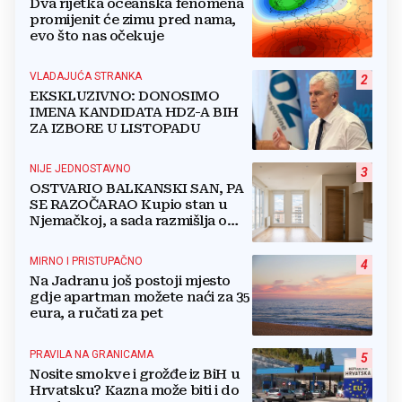
Dva rijetka oceanska fenomena
promijenit će zimu pred nama,
evo što nas očekuje
VLADAJUĆA STRANKA
2
EKSKLUZIVNO: DONOSIMO
IMENA KANDIDATA HDZ-A BIH
ZA IZBORE U LISTOPADU
NIJE JEDNOSTAVNO
3
OSTVARIO BALKANSKI SAN, PA
SE RAZOČARAO Kupio stan u
Njemačkoj, a sada razmišlja o
povratku
MIRNO I PRISTUPAČNO
4
Na Jadranu još postoji mjesto
gdje apartman možete naći za 35
eura, a ručati za pet
PRAVILA NA GRANICAMA
5
Nosite smokve i grožđe iz BiH u
Hrvatsku? Kazna može biti i do