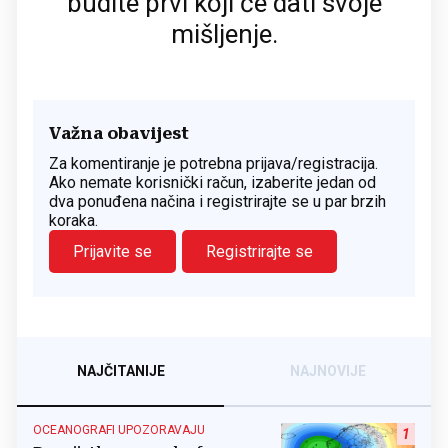
budite prvi koji će dati svoje
mišljenje.
Važna obavijest
Za komentiranje je potrebna prijava/registracija.
Ako nemate korisnički račun, izaberite jedan od
dva ponuđena načina i registrirajte se u par brzih
koraka.
Prijavite se
Registrirajte se
NAJČITANIJE
NAJNOVIJE
OCEANOGRAFI UPOZORAVAJU
1