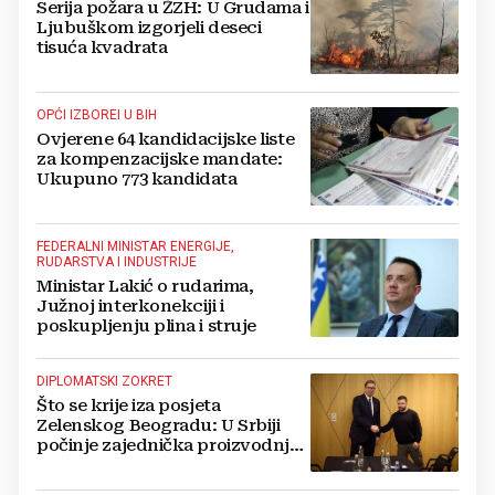
Serija požara u ŽZH: U Grudama i
Ljubuškom izgorjeli deseci
tisuća kvadrata
OPĆI IZBOREI U BIH
Ovjerene 64 kandidacijske liste
za kompenzacijske mandate:
Ukupuno 773 kandidata
FEDERALNI MINISTAR ENERGIJE,
RUDARSTVA I INDUSTRIJE
Ministar Lakić o rudarima,
Južnoj interkonekciji i
poskupljenju plina i struje
DIPLOMATSKI ZOKRET
Što se krije iza posjeta
Zelenskog Beogradu: U Srbiji
počinje zajednička proizvodnja
oružja i dronova za Ukrajinu?