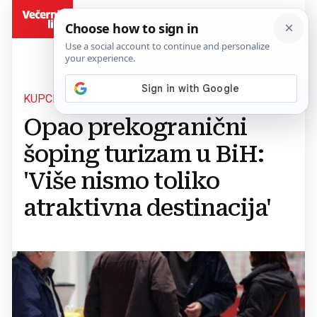
BiH
KUPCI IZ REGIJE
Opao prekogranični
šoping turizam u BiH:
'Više nismo toliko
atraktivna destinacija'