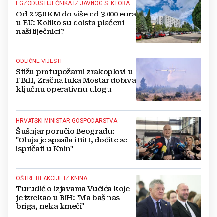
EGZODUS LIJEČNIKA IZ JAVNOG SEKTORA
Od 2.250 KM do više od 3.000 eura
u EU: Koliko su doista plaćeni
naši liječnici?
ODLIČNE VIJESTI
Stižu protupožarni zrakoplovi u
FBiH, Zračna luka Mostar dobiva
ključnu operativnu ulogu
HRVATSKI MINISTAR GOSPODARSTVA
Šušnjar poručio Beogradu:
"Oluja je spasila i BiH, dođite se
ispričati u Knin"
OŠTRE REAKCIJE IZ KNINA
Turudić o izjavama Vučića koje
je izrekao u BiH: "Ma baš nas
briga, neka kmeči"