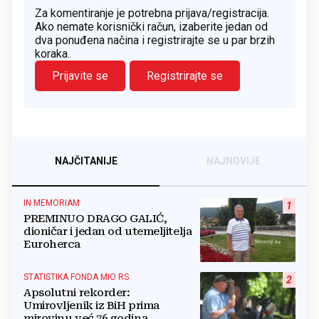
Za komentiranje je potrebna prijava/registracija.
Ako nemate korisnički račun, izaberite jedan od
dva ponuđena načina i registrirajte se u par brzih
koraka.
Prijavite se
Registrirajte se
NAJČITANIJE
NAJNOVIJE
IN MEMORIAM
1
PREMINUO DRAGO GALIĆ,
dioničar i jedan od utemeljitelja
Euroherca
STATISTIKA FONDA MIO RS
2
Apsolutni rekorder:
Umirovljenik iz BiH prima
mirovinu već 76 godina