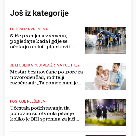
Još iz kategorije
PROGNOZA VREMENA
Stiže promjena vremena,
pogledajte kada i gdje se
očekuju obilniji pljuskovi i
grmljavina
JE LI ODLUKA POSTALA ŽRTVA POLITIKE?
Mostar bez novčane potpore za
novorođenčad, roditelji
razočarani: „Ta pomoć nam je
itekako potrebna“
POSTOJE RJEŠENJA
Učestala podrhtavanja tla
ponovno su otvorila pitanje
koliko je BiH spremna za jači
potres