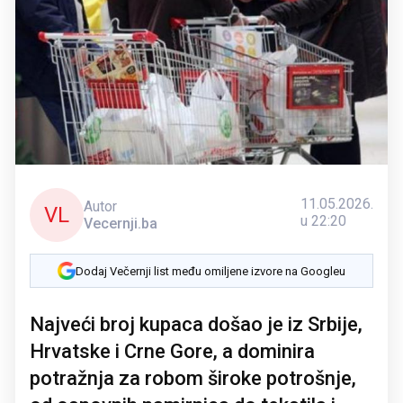
11.05.2026.
Autor
VL
u 22:20
Vecernji.ba
Dodaj Večernji list među omiljene izvore na Googleu
Najveći broj kupaca došao je iz Srbije,
Hrvatske i Crne Gore, a dominira
potražnja za robom široke potrošnje,