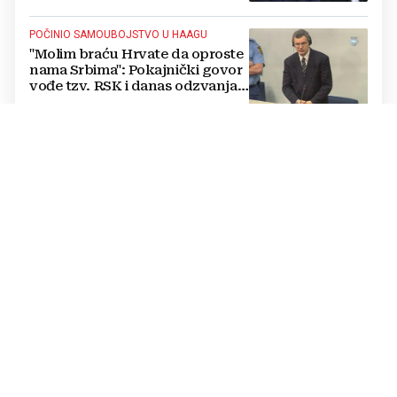
POČINIO SAMOUBOJSTVO U HAAGU
"Molim braću Hrvate da oproste
nama Srbima": Pokajnički govor
vođe tzv. RSK i danas odzvanja
na obljetnicu Oluje
ODLUKA SE NE ODNOSI NA POLITIČARE
Uskoro isplata za više od 21.000
radnika u BiH: Doznajte tko
dobiva i do 1.200 KM više uz
srpanjsku plaću
"ŽELIM SASLUŠATI SVAKOG OD 22 RADNIKA
BEZ PRITISKA“
Preokret u slučaju JP
Komunalno: Inspekcija poništila
postupak otkaza, Kordić traži
pojedinačne razgovore s
radnicima
OD MORA PREMA PLANINI
Dok se obala ljeti sve češće guši
u gužvama i vrućini, planine BiH