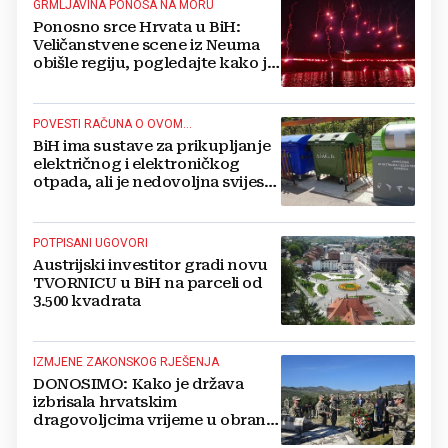
GRMLJAVINA PONOSA NA MORU
Ponosno srce Hrvata u BiH:
Veličanstvene scene iz Neuma
obišle regiju, pogledajte kako je
proslavljena "Oluja"
POVESTI RAČUNA O OVOM...
BiH ima sustave za prikupljanje
električnog i elektroničkog
otpada, ali je nedovoljna svijest
najveći problem
POTPISANI UGOVORI
Austrijski investitor gradi novu
TVORNICU u BiH na parceli od
3.500 kvadrata
IZMJENE ZAKONSKOG RJEŠENJA
DONOSIMO: Kako je država
izbrisala hrvatskim
dragovoljcima vrijeme u obrani
BiH