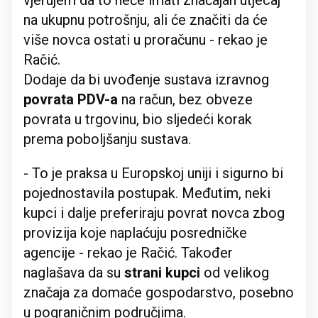
vjerujem da to neće imati značajan utjecaj
na ukupnu potrošnju, ali će značiti da će
više novca ostati u proračunu - rekao je
Račić.
Dodaje da bi uvođenje sustava izravnog
povrata PDV-a
na račun, bez obveze
povrata u trgovinu, bio sljedeći korak
prema poboljšanju sustava.
- To je praksa u Europskoj uniji i sigurno bi
pojednostavila postupak. Međutim, neki
kupci i dalje preferiraju povrat novca zbog
provizija koje naplaćuju posredničke
agencije - rekao je Račić. Također
naglašava da su
strani kupci
od velikog
značaja za domaće gospodarstvo, posebno
u pograničnim područjima.