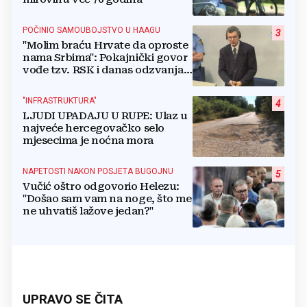
POČINIO SAMOUBOJSTVO U HAAGU
3
"Molim braću Hrvate da oproste
nama Srbima": Pokajnički govor
vođe tzv. RSK i danas odzvanja
na obljetnicu Oluje
"INFRASTRUKTURA"
4
LJUDI UPADAJU U RUPE: Ulaz u
najveće hercegovačko selo
mjesecima je noćna mora
NAPETOSTI NAKON POSJETA BUGOJNU
5
Vučić oštro odgovorio Helezu:
"Došao sam vam na noge, što me
ne uhvatiš lažove jedan?"
UPRAVO SE ČITA