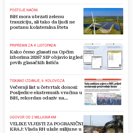
POSTOJE NAČINI
BiH mora ubrzati zelenu
tranziciju, ali tako da ljudi ne
postanu kolateralna šteta
PRIPREMA ZA 4. LISTOPADA
Kako ćemo glasati na Općim
izborima 2026? SIP objavio izgled
prvih glasačkih listića
TISKANO IZDANJE, 6. KOLOVOZA
Večernji list u četvrtak donosi:
Posljedice ekstremnih vrućina u
BiH, rekordan odaziv na
Mladifestu, njemački projekt u
Grudama s plaćom od 2500 KM
UGOVOR OD 2 MILIJUNA KM
VELIKE VIJESTI ZA POGRANIČNI
KRAJ: Vlada RH ulaže milijune u