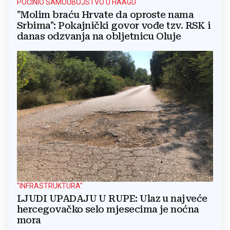
POČINIO SAMOUBOJSTVO U HAAGU
"Molim braću Hrvate da oproste nama
Srbima": Pokajnički govor vođe tzv. RSK i
danas odzvanja na obljetnicu Oluje
"INFRASTRUKTURA"
LJUDI UPADAJU U RUPE: Ulaz u najveće
hercegovačko selo mjesecima je noćna
mora