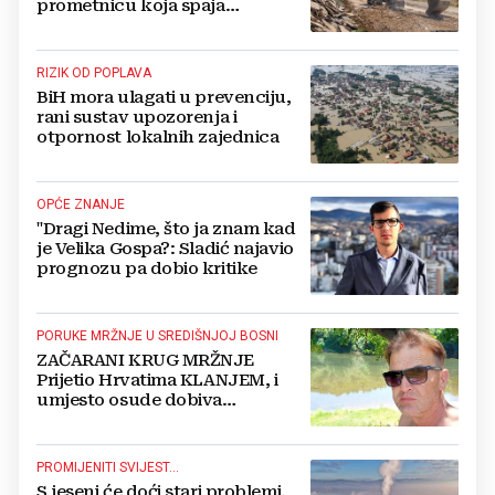
prometnicu koja spaja
Hercegovinu i Hrvatsku
RIZIK OD POPLAVA
BiH mora ulagati u prevenciju,
rani sustav upozorenja i
otpornost lokalnih zajednica
OPĆE ZNANJE
"Dragi Nedime, što ja znam kad
je Velika Gospa?: Sladić najavio
prognozu pa dobio kritike
PORUKE MRŽNJE U SREDIŠNJOJ BOSNI
ZAČARANI KRUG MRŽNJE
Prijetio Hrvatima KLANJEM, i
umjesto osude dobiva
POTPORU
PROMIJENITI SVIJEST...
S jeseni će doći stari problemi,