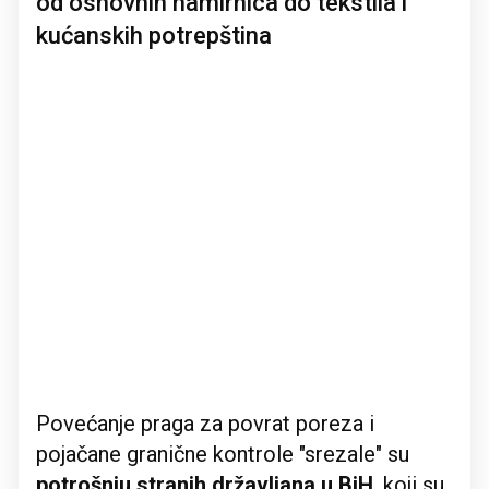
od osnovnih namirnica do tekstila i
kućanskih potrepština
Povećanje praga za povrat poreza i
pojačane granične kontrole "srezale" su
potrošnju stranih državljana u BiH
, koji su