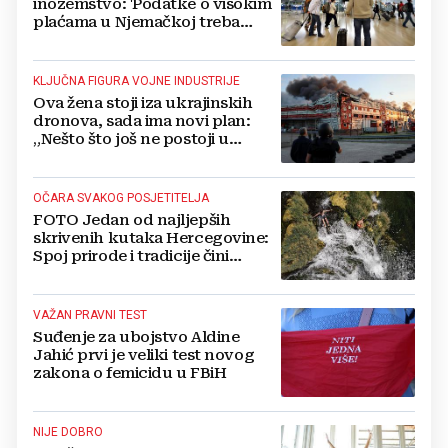
inozemstvo: 'Podatke o visokim
plaćama u Njemačkoj treba
gledati s rezervom'
KLJUČNA FIGURA VOJNE INDUSTRIJE
Ova žena stoji iza ukrajinskih
dronova, sada ima novi plan:
„Nešto što još ne postoji u
svijetu“
OČARA SVAKOG POSJETITELJA
FOTO Jedan od najljepših
skrivenih kutaka Hercegovine:
Spoj prirode i tradicije čini
Koćušu jedinstvenom
destinacijom
VAŽAN PRAVNI TEST
Suđenje za ubojstvo Aldine
Jahić prvi je veliki test novog
zakona o femicidu u FBiH
NIJE DOBRO