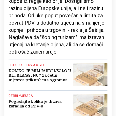
kupce iz regije kao prije. Dostigli smo
razinu cijena Europske unije, ali ne i razinu
prihoda. Odluke poput povećanja limita za
povrat PDV-a dodatno utječu na smanjenje
kupnje i prihoda u trgovini - rekla je Šešlija.
Naglašava da "šoping turizam" ima izravan
utjecaj na kretanje cijena, ali da se domaći
potrošač zanemaruje.
PRIHODI OD PDV-A U BIH
KOLIKO JE MILIJARDI LEGLO U
BH. BLAGAJNU? Za četiri
mjeseca prikupljena ogromna
svota novca, evo koliko
ČETIRI MJESECA
Pogledajte koliko je država
zaradila od PDV-a