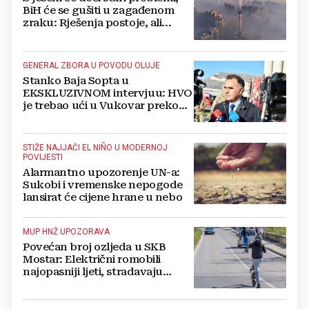
BiH će se gušiti u zagađenom
zraku: Rješenja postoje, ali...
GENERAL ZBORA U POVODU OLUJE
Stanko Baja Sopta u
EKSKLUZIVNOM intervjuu: HVO
je trebao ući u Vukovar preko
Marinaca, Bogdanovaca i
Bršadina
STIŽE NAJJAČI EL NIÑO U MODERNOJ
POVIJESTI
Alarmantno upozorenje UN-a:
Sukobi i vremenske nepogode
lansirat će cijene hrane u nebo
MUP HNŽ UPOZORAVA
Povećan broj ozljeda u SKB
Mostar: Električni romobili
najopasniji ljeti, stradavaju
uglavnom djeca