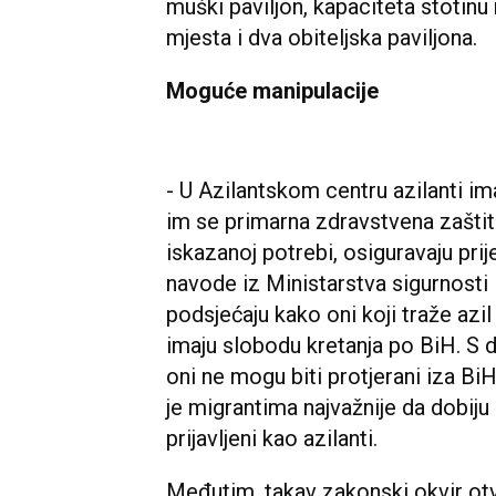
muški paviljon, kapaciteta stotinu
mjesta i dva obiteljska paviljona.
Moguće manipulacije
- U Azilantskom centru azilanti im
im se primarna zdravstvena zaštita
iskazanoj potrebi, osiguravaju prij
navode iz Ministarstva sigurnosti 
podsjećaju kako oni koji traže azil
imaju slobodu kretanja po BiH. S dr
oni ne mogu biti protjerani iza BiH
je migrantima najvažnije da dobiju
prijavljeni kao azilanti.
Međutim, takav zakonski okvir otv