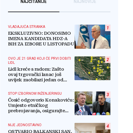
NAJČITANIJE
NAJNOVIJE
VLADAJUĆA STRANKA
1
EKSKLUZIVNO: DONOSIMO
IMENA KANDIDATA HDZ-A
BIH ZA IZBORE U LISTOPADU
OVO JE 21 GRAD KOJI ĆE PRVI DOBITI
2
LIDL
Lidl kreće s radom: Zašto
ovaj trgovački lanac još
uvijek zaobilazi jedan od
najvećih gradova u BiH?
STOP IZBORNOM INŽENJERINGU
3
Ćosić odgovorio Konakoviću:
Umjesto etničkog
prebrojavanja, osigurajte
stvarnu ravnopravnost
Hrvata
NIJE JEDNOSTAVNO
4
OSTVARIO BALKANSKI SAN,