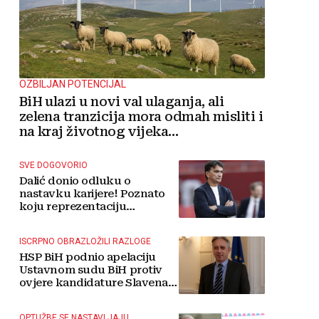
OZBILJAN POTENCIJAL
BiH ulazi u novi val ulaganja, ali
zelena tranzicija mora odmah misliti i
na kraj životnog vijeka
vjetroelektrana
SVE DOGOVORIO
Dalić donio odluku o
nastavku karijere! Poznato
koju reprezentaciju
preuzima
ISCRPNO OBRAZLOŽILI RAZLOGE
HSP BiH podnio apelaciju
Ustavnom sudu BiH protiv
ovjere kandidature Slavena
Kovačevića
OPTUŽBE SE NASTAVLJAJU