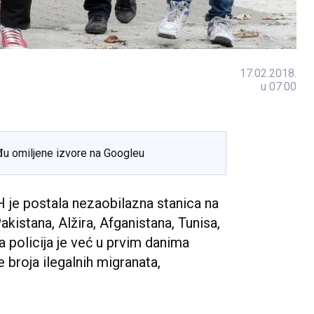
17.02.2018.
u 07:00
đu omiljene izvore na Googleu
H je postala nezaobilazna stanica na
Pakistana, Alžira, Afganistana, Tunisa,
na policija je već u prvim danima
 broja ilegalnih migranata,