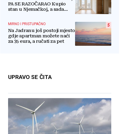
PA SE RAZOČARAO Kupio
stan u Njemačkoj, a sada
razmišlja o povratku
MIRNO I PRISTUPAČNO
5
Na Jadranu još postoji mjesto
gdje apartman možete naći
za 35 eura, a ručati za pet
UPRAVO SE ČITA