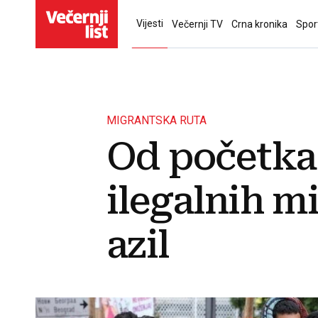
Vijesti
Večernji TV
Crna kronika
Spor
MIGRANTSKA RUTA
Od početka 
ilegalnih m
azil