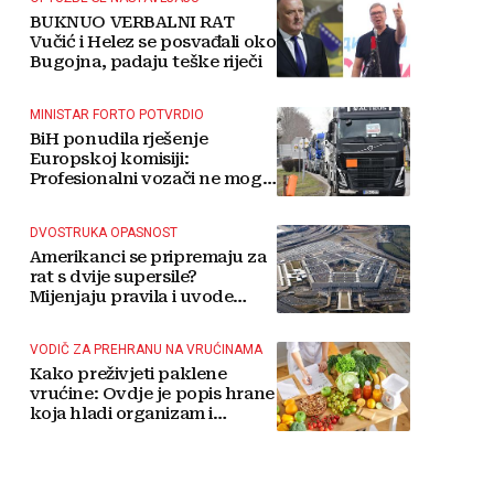
BUKNUO VERBALNI RAT
Vučić i Helez se posvađali oko
Bugojna, padaju teške riječi
MINISTAR FORTO POTVRDIO
BiH ponudila rješenje
Europskoj komisiji:
Profesionalni vozači ne mogu
više čekati
DVOSTRUKA OPASNOST
Amerikanci se pripremaju za
rat s dvije supersile?
Mijenjaju pravila i uvode
taktičko nuklearno oružje
VODIČ ZA PREHRANU NA VRUĆINAMA
Kako preživjeti paklene
vrućine: Ovdje je popis hrane
koja hladi organizam i
napitaka s kojima si činite
'medvjeđu uslugu'