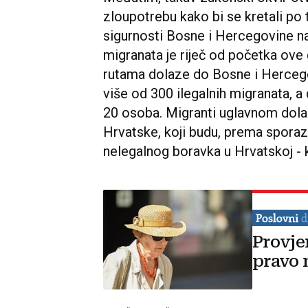
zloupotrebu kako bi se kretali po t
sigurnosti Bosne i Hercegovine n
migranata je riječ od početka ove g
rutama dolaze do Bosne i Herceg
više od 300 ilegalnih migranata, 
20 osoba. Migranti uglavnom dolaz
Hrvatske, koji budu, prema sporaz
nelegalnog boravka u Hrvatskoj - k
Provje
pravo 