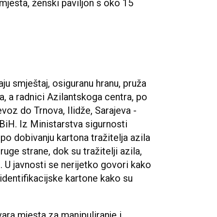
 mjesta, ženski paviljon s oko 15
aju smještaj, osiguranu hranu, pruža
, a radnici Azilantskoga centra, po
evoz do Trnova, Ilidže, Sarajeva -
BiH. Iz Ministarstva sigurnosti
 po dobivanju kartona tražitelja azila
uge strane, dok su tražitelji azila,
. U javnosti se nerijetko govori kako
 identifikacijske kartone kako su
ara mjesta za manipuliranje i