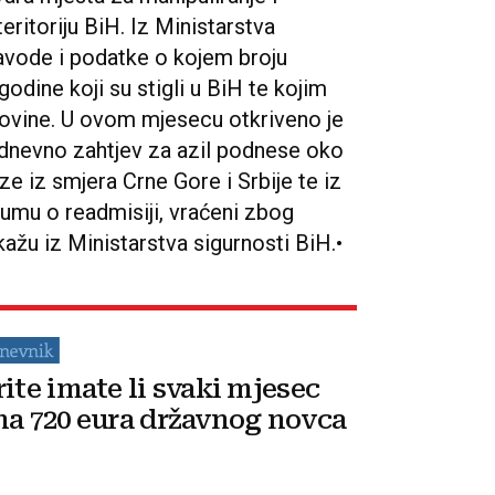
eritoriju BiH. Iz Ministarstva
avode i podatke o kojem broju
odine koji su stigli u BiH te kojim
ovine. U ovom mjesecu otkriveno je
a dnevno zahtjev za azil podnese oko
e iz smjera Crne Gore i Srbije te iz
umu o readmisiji, vraćeni zbog
ažu iz Ministarstva sigurnosti BiH.•
rite imate li svaki mjesec
na 720 eura državnog novca