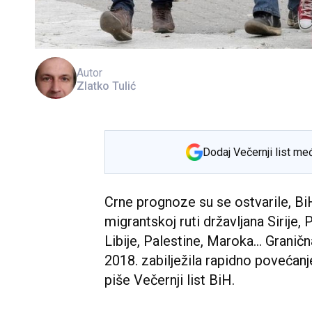
Autor
Zlatko Tulić
Dodaj Večernji list me
Crne prognoze su se ostvarile, Bi
migrantskoj ruti državljana Sirije, 
Libije, Palestine, Maroka... Granič
2018. zabilježila rapidno povećanje
piše Večernji list BiH.