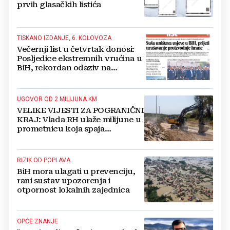
prvih glasačkih listića
TISKANO IZDANJE, 6. KOLOVOZA
Večernji list u četvrtak donosi:
Posljedice ekstremnih vrućina u
BiH, rekordan odaziv na
Mladifestu, njemački projekt u
Grudama s plaćom od 2500 KM
UGOVOR OD 2 MILIJUNA KM
VELIKE VIJESTI ZA POGRANIČNI
KRAJ: Vlada RH ulaže milijune u
prometnicu koja spaja
Hercegovinu i Hrvatsku
RIZIK OD POPLAVA
BiH mora ulagati u prevenciju,
rani sustav upozorenja i
otpornost lokalnih zajednica
OPĆE ZNANJE