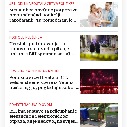
JE LI ODLUKA POSTALA ŽRTVA POLITIKE?
Mostar bez novčane potpore za
novorođenčad, roditelji
razočarani: „Ta pomoć nam je
itekako potrebna“
POSTOJE RJEŠENJA
Učestala podrhtavanja tla
ponovno su otvorila pitanje
koliko je BiH spremna za jači
potres
GRMLJAVINA PONOSA NA MORU
Ponosno srce Hrvata u BiH:
Veličanstvene scene iz Neuma
obišle regiju, pogledajte kako je
proslavljena "Oluja"
POVESTI RAČUNA O OVOM...
BiH ima sustave za prikupljanje
električnog i elektroničkog
otpada, ali je nedovoljna svijest
najveći problem