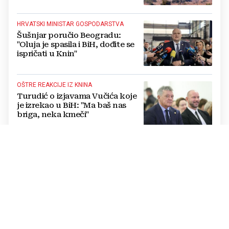
HRVATSKI MINISTAR GOSPODARSTVA
Šušnjar poručio Beogradu:
"Oluja je spasila i BiH, dođite se
ispričati u Knin"
OŠTRE REAKCIJE IZ KNINA
Turudić o izjavama Vučića koje
je izrekao u BiH: "Ma baš nas
briga, neka kmeči"
POČINIO SAMOUBOJSTVO U HAAGU
"Molim braću Hrvate da oproste
nama Srbima": Pokajnički govor
vođe tzv. RSK i danas odzvanja
na obljetnicu Oluje
ODLUKA SE NE ODNOSI NA POLITIČARE
Uskoro isplata za više od 21.000
radnika u BiH: Doznajte tko