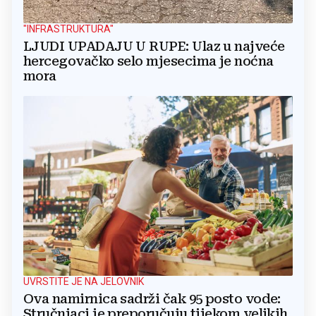
"INFRASTRUKTURA"
LJUDI UPADAJU U RUPE: Ulaz u najveće
hercegovačko selo mjesecima je noćna
mora
UVRSTITE JE NA JELOVNIK
Ova namirnica sadrži čak 95 posto vode:
Stručnjaci je preporučuju tijekom velikih