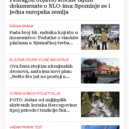
dokumenate o NLO-ima: Spominje se i
jedna europska zemlja
RADNA SNAGA
Pada broj bh. radnika koji idu u
inozemstvo: 'Podatke o visokim
plaćama u Njemačkoj treba
gledati s rezervom'
KLJUČNA FIGURA VOJNE INDUSTRIJE
Ova žena stoji iza ukrajinskih
dronova, sada ima novi plan:
„Nešto što još ne postoji u
svijetu“
OČARA SVAKOG POSJETITELJA
FOTO Jedan od najljepših
skrivenih kutaka Hercegovine:
Spoj prirode i tradicije čini
Koćušu jedinstvenom
destinacijom
VAŽAN PRAVNI TEST