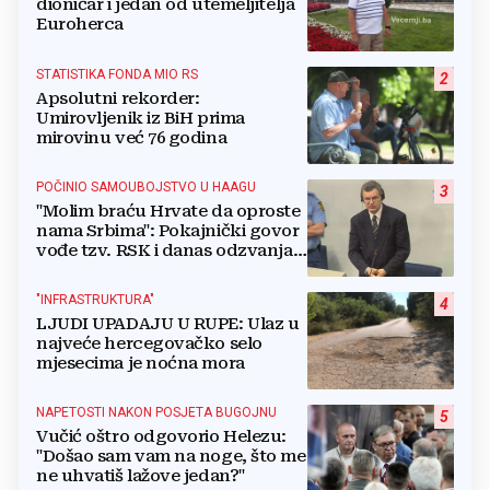
dioničar i jedan od utemeljitelja
Euroherca
STATISTIKA FONDA MIO RS
2
Apsolutni rekorder:
Umirovljenik iz BiH prima
mirovinu već 76 godina
POČINIO SAMOUBOJSTVO U HAAGU
3
"Molim braću Hrvate da oproste
nama Srbima": Pokajnički govor
vođe tzv. RSK i danas odzvanja
na obljetnicu Oluje
"INFRASTRUKTURA"
4
LJUDI UPADAJU U RUPE: Ulaz u
najveće hercegovačko selo
mjesecima je noćna mora
NAPETOSTI NAKON POSJETA BUGOJNU
5
Vučić oštro odgovorio Helezu:
"Došao sam vam na noge, što me
ne uhvatiš lažove jedan?"