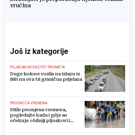
vrućina
Još iz kategorije
POJAČAN INTENZITET PROMETA
Duge kolone vozila na izlazu iz
BiH na ova tri granična prijelaza
PROGNOZA VREMENA
Stiže promjena vremena,
pogledajte kada i gdje se
očekuju obilniji pljuskovi i
grmljavina