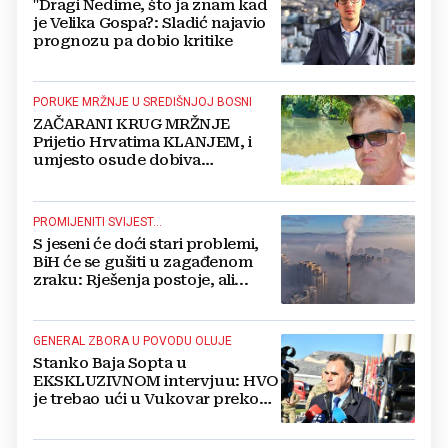
"Dragi Nedime, što ja znam kad
je Velika Gospa?: Sladić najavio
prognozu pa dobio kritike
PORUKE MRŽNJE U SREDIŠNJOJ BOSNI
ZAČARANI KRUG MRŽNJE
Prijetio Hrvatima KLANJEM, i
umjesto osude dobiva
POTPORU
PROMIJENITI SVIJEST...
S jeseni će doći stari problemi,
BiH će se gušiti u zagađenom
zraku: Rješenja postoje, ali...
GENERAL ZBORA U POVODU OLUJE
Stanko Baja Sopta u
EKSKLUZIVNOM intervjuu: HVO
je trebao ući u Vukovar preko
Marinaca, Bogdanovaca i
Bršadina