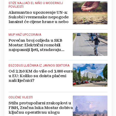
STIŽE NAJJAČI EL NIÑO U MODERNOJ
POVIJESTI
Alarmantno upozorenje UN-a:
Sukobi i vremenske nepogode
lansirat će cijene hrane u nebo
MUP HNŽ UPOZORAVA
Povećan broj ozljeda u SKB
Mostar: Električni romobili
najopasniji ljeti, stradavaju
uglavnom djeca
EGZODUS LIJEČNIKA IZ JAVNOG SEKTORA
Od 2.250 KM do više od 3.000 eura
u EU: Koliko su doista plaćeni
naši liječnici?
ODLIČNE VIJESTI
Stižu protupožarni zrakoplovi u
FBiH, Zračna luka Mostar dobiva
ključnu operativnu ulogu