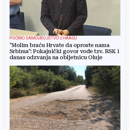
POČINIO SAMOUBOJSTVO U HAAGU
"Molim braću Hrvate da oproste nama
Srbima": Pokajnički govor vođe tzv. RSK i
danas odzvanja na obljetnicu Oluje