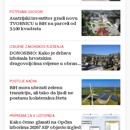
POTPISANI UGOVORI
Austrijski investitor gradi novu
TVORNICU u BiH na parceli od
3.500 kvadrata
IZMJENE ZAKONSKOG RJEŠENJA
DONOSIMO: Kako je država
izbrisala hrvatskim
dragovoljcima vrijeme u obrani
BiH
POSTOJE NAČINI
BiH mora ubrzati zelenu
tranziciju, ali tako da ljudi ne
postanu kolateralna šteta
PRIPREMA ZA 4. LISTOPADA
Kako ćemo glasati na Općim
izborima 2026? SIP objavio izgled