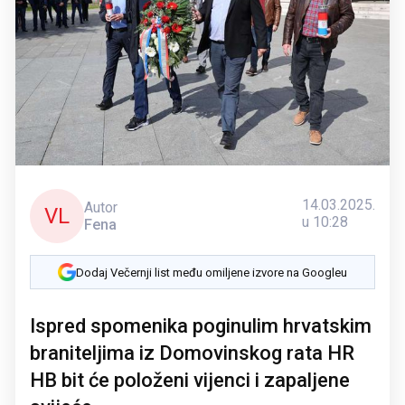
14.03.2025.
Autor
VL
u 10:28
Fena
Dodaj Večernji list među omiljene izvore na Googleu
Ispred spomenika poginulim hrvatskim
braniteljima iz Domovinskog rata HR
HB bit će položeni vijenci i zapaljene