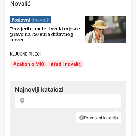
Novalić.
Provjerite imate li svaki mjesec
pravo na 720 eura državnog
novca
KLJUČNE RIJEČI
zakon o MIO
fadil novalić