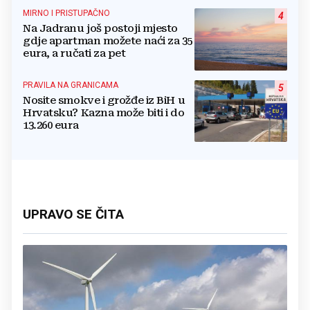
MIRNO I PRISTUPAČNO
4
Na Jadranu još postoji mjesto
gdje apartman možete naći za 35
eura, a ručati za pet
PRAVILA NA GRANICAMA
5
Nosite smokve i grožđe iz BiH u
Hrvatsku? Kazna može biti i do
13.260 eura
UPRAVO SE ČITA