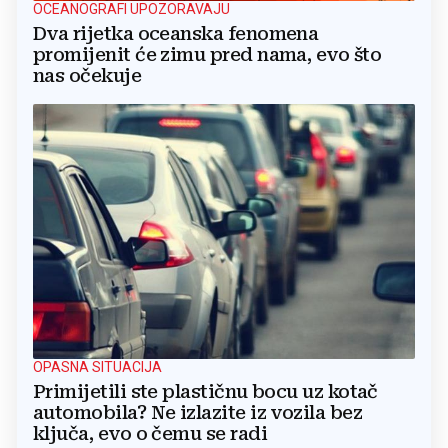
OCEANOGRAFI UPOZORAVAJU
Dva rijetka oceanska fenomena
promijenit će zimu pred nama, evo što
nas očekuje
OPASNA SITUACIJA
Primijetili ste plastičnu bocu uz kotač
automobila? Ne izlazite iz vozila bez
ključa, evo o čemu se radi