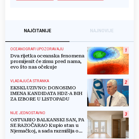
NAJČITANIJE
NAJNOVIJE
OCEANOGRAFI UPOZORAVAJU
1
Dva rijetka oceanska fenomena
promijenit će zimu pred nama,
evo što nas očekuje
VLADAJUĆA STRANKA
2
EKSKLUZIVNO: DONOSIMO
IMENA KANDIDATA HDZ-A BIH
ZA IZBORE U LISTOPADU
NIJE JEDNOSTAVNO
3
OSTVARIO BALKANSKI SAN, PA
SE RAZOČARAO Kupio stan u
Njemačkoj, a sada razmišlja o
povratku