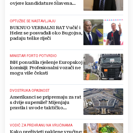
ovjere kandidature Slavena
Kovačevića
OPTUŽBE SE NASTAVLJAJU
BUKNUO VERBALNI RAT Vučić i
Helez se posvađali oko Bugojna,
padaju teške riječi
MINISTAR FORTO POTVRDIO
BiH ponudila rješenje Europskoj
komisiji: Profesionalni vozači ne
mogu više čekati
DVOSTRUKA OPASNOST
Amerikanci se pripremaju za rat
s dvije supersile? Mijenjaju
pravila i uvode taktičko
nuklearno oružje
VODIČ ZA PREHRANU NA VRUĆINAMA
Kako preživjeti paklene vrućine: