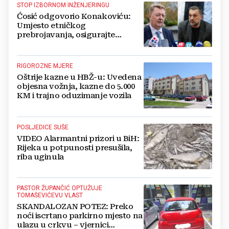
STOP IZBORNOM INŽENJERINGU
Ćosić odgovorio Konakoviću:
Umjesto etničkog
prebrojavanja, osigurajte
stvarnu ravnopravnost Hrvata
RIGOROZNE MJERE
Oštrije kazne u HBŽ-u: Uvedena
objesna vožnja, kazne do 5.000
KM i trajno oduzimanje vozila
POSLJEDICE SUŠE
VIDEO Alarmantni prizori u BiH:
Rijeka u potpunosti presušila,
riba uginula
PASTOR ŽUPANČIĆ OPTUŽUJE
TOMAŠEVIĆEVU VLAST
SKANDALOZAN POTEZ: Preko
noći iscrtano parkirno mjesto na
ulazu u crkvu – vjernici