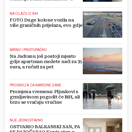
NA IZLAZU IZ BIH
FOTO Duge kolone vozila na
više graničnih prijelaza, evo gdje
MIRNO I PRISTUPAČNO
Na Jadranu još postoji mjesto
gdje apartman možete naći za 35
eura, a ručati za pet
PROGNOZA ZA NAREDNE DANE
Promjena vremena: Pljuskovi s
grmljavinom pogodit će BiH, ali
brzo se vraćaju vrućine
NIJE JEDNOSTAVNO
OSTVARIO BALKANSKI SAN, PA
SE RAZOČARAO Kupio stan u