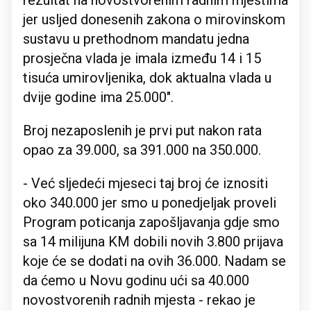
rezultat na novostvorenim radnim mjestima
jer usljed donesenih zakona o mirovinskom
sustavu u prethodnom mandatu jedna
prosječna vlada je imala između 14 i 15
tisuća umirovljenika, dok aktualna vlada u
dvije godine ima 25.000".
Broj nezaposlenih je prvi put nakon rata
opao za 39.000, sa 391.000 na 350.000.
- Već sljedeći mjeseci taj broj će iznositi
oko 340.000 jer smo u ponedjeljak proveli
Program poticanja zapošljavanja gdje smo
sa 14 milijuna KM dobili novih 3.800 prijava
koje će se dodati na ovih 36.000. Nadam se
da ćemo u Novu godinu ući sa 40.000
novostvorenih radnih mjesta - rekao je