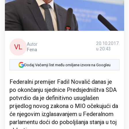
20.10.2017.
Autor
VL
u 20:43
Fena
Dodaj Večernji list među omiljene izvore na Googleu
Federalni premijer Fadil Novalić danas je
po okončanju sjednice Predsjedništva SDA
potvrdio da je definitivno usuglašen
prijedlog novog zakona o MIO očekujući da
će njegovim izglasavanjem u Federalnom
parlamentu doći do poboljšanja stanja u toj