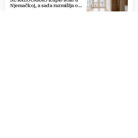
Njemačkoj, a sada razmišlja o
povratku
KRATKI PREDAH
BiH će se nakratko rashladiti, a
onda ponovno postaje
'PRŽIONICA': Stiže novi afrički val
TISKANO IZDANJE, 7. KOLOVOZA
Večernji list u petak donosi: Tko
su kandidati HDZ-a na izborima,
toplinski val prži BiH na +40,
moguće redukcije...
FESTIVAL BAKRI
FOTO Smrt posljednjeg
majstora trebala je biti kraj, no
priča iz livanjskog sela dobila je
neočekivan nastavak
PROBLEMI NA CESTI