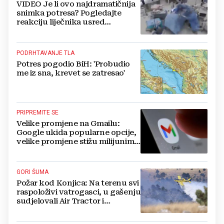
VIDEO Je li ovo najdramatičnija
snimka potresa? Pogledajte
reakciju liječnika usred
operacije
PODRHTAVANJE TLA
Potres pogodio BiH: 'Probudio
me iz sna, krevet se zatresao'
PRIPREMITE SE
Velike promjene na Gmailu:
Google ukida popularne opcije,
velike promjene stižu milijunima
korisnika
GORI ŠUMA
Požar kod Konjica: Na terenu svi
raspoloživi vatrogasci, u gašenju
sudjelovali Air Tractor i
helikopter