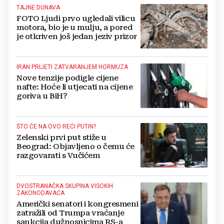
TAJNE DUNAVA
FOTO Ljudi prvo ugledali vilicu
motora, bio je u mulju, a pored
je otkriven još jedan jeziv prizor
IRAN PRIJETI ZATVARANJEM HORMUZA
Nove tenzije podigle cijene
nafte: Hoće li utjecati na cijene
goriva u BiH?
ŠTO ĆE NA OVO REĆI PUTIN?
Zelenski prvi put stiže u
Beograd: Objavljeno o čemu će
razgovarati s Vučićem
DVOSTRANAČKA SKUPINA VISOKIH
ZAKONODAVACA
Američki senatori i kongresmeni
zatražili od Trumpa vraćanje
sankcija dužnosnicima RS-a