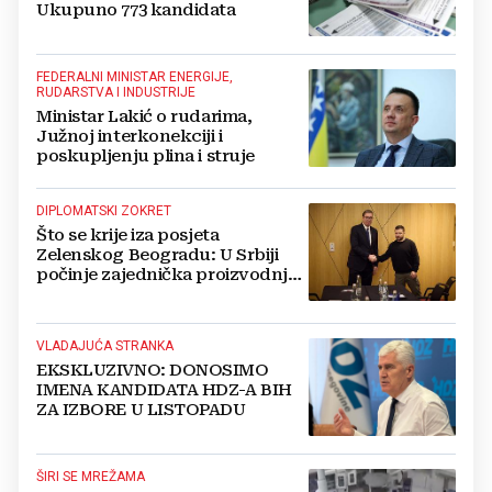
Ukupuno 773 kandidata
FEDERALNI MINISTAR ENERGIJE,
RUDARSTVA I INDUSTRIJE
Ministar Lakić o rudarima,
Južnoj interkonekciji i
poskupljenju plina i struje
DIPLOMATSKI ZOKRET
Što se krije iza posjeta
Zelenskog Beogradu: U Srbiji
počinje zajednička proizvodnja
oružja i dronova za Ukrajinu?
VLADAJUĆA STRANKA
EKSKLUZIVNO: DONOSIMO
IMENA KANDIDATA HDZ-A BIH
ZA IZBORE U LISTOPADU
ŠIRI SE MREŽAMA