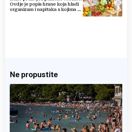
Ovdje je popis hrane koja hladi
organizam i napitaka s kojima si
činite 'medvjeđu uslugu'
Ne propustite