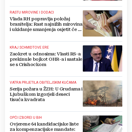
preskaču preko automobila
RASTU MIROVINE I DODACI
Vlada RH popravlja položaj
branitelja: Rast najnižih mirovina
i ukidanje smanjenja osjetit će se
i u BiH
KRAJ SCHMIDTOVE ERE
Zaokret u odnosima: Vlasti RS-a
prekinule bojkot OHR-a i sastale
se s Crishockom
VATRA PRIJETILA OBITELJSKIM KUĆAMA
Serija požara u ŽZH: U Grudama i
Ljubuškom izgorjeli deseci
tisuća kvadrata
OPĆI IZBOREI U BIH
Ovjerene 64 kandidacijske liste
za kompenzacijske mandate: