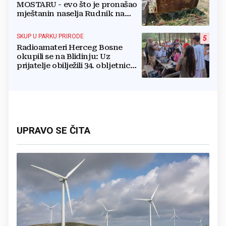
MOSTARU - evo što je pronašao
mještanin naselja Rudnik na
svome imanju
SKUP U PARKU PRIRODE
5
Radioamateri Herceg Bosne
okupili se na Blidinju: Uz
prijatelje obilježili 34. obljetnicu
osnutka
UPRAVO SE ČITA