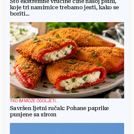
Što ekstremne vrućine čine našoj psihi,
koje tri namirnice trebamo jesti, kako se
boriti...
TKO IM MOŽE ODOLJETI...
Savršen ljetni ručak: Pohane paprike
punjene sa sirom