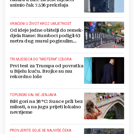
snimio čak 7.536 prekršaja
VRAĆENI U ŽIVOT KROZ UMJETNOST
Od ideje jedne obitelji do remek-
djela Rame: Rumboci podigli 63
metra dug mural poginulim
braniteljima
TRI MJESECA DO "MIDTERM" IZBORA
Prvi test za Trumpa od povratka
u Bijelu kuću. Brojke su mu
rekordno loše
TOPLINSKI VAL NE JENJAVA
BiH gori na 38 °C: Sunce prži bez
milosti, a na jugu prijeti lokalno
nevrijeme
PROVJERITE GDJE SE NAJVIŠE ČEKA