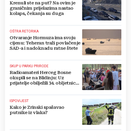
Krenuli ste na put? Na ovim je
graničnim prijelazima nastao
kolaps, čekanja su duga
OŠTRA RETORIKA
Otvaranje Hormuza ima svoju
cijenu: Teheran traži povlačenje
SAD-a i nadoknadu ratne štete
SKUP U PARKU PRIRODE
Radioamateri Herceg Bosne
okupili se na Blidinju: Uz
prijatelje obilježili 34. obljetnicu
osnutka
ISPOVIJEST
Kako je Zrinski spašavao
putnike iz vlaka?