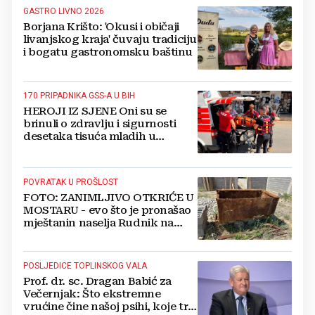
GASTRO LIVNO 2026
Borjana Krišto: 'Okusi i običaji
livanjskog kraja' čuvaju tradiciju
i bogatu gastronomsku baštinu
170 PRIPADNIKA GSS-A U BIH
HEROJI IZ SJENE Oni su se
brinuli o zdravlju i sigurnosti
desetaka tisuća mladih u
Međugorju. DONOSIMO
FOTOGRAFIJE
POVRATAK U PROŠLOST
FOTO: ZANIMLJIVO OTKRIĆE U
MOSTARU - evo što je pronašao
mještanin naselja Rudnik na
svome imanju
POSLJEDICE TOPLINSKOG VALA
Prof. dr. sc. Dragan Babić za
Večernjak: Što ekstremne
vrućine čine našoj psihi, koje tri