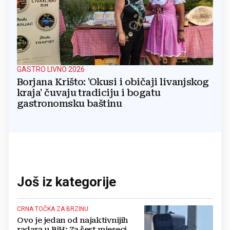
GASTRO LIVNO 2026
Borjana Krišto: 'Okusi i običaji livanjskog
kraja' čuvaju tradiciju i bogatu
gastronomsku baštinu
Još iz kategorije
CRNA TOČKA ZA BRZINU
Ovo je jedan od najaktivnijih
radara u BiH: Za šest mjeseci