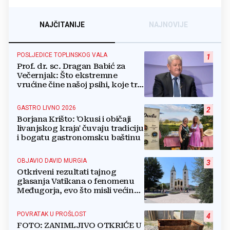
NAJČITANIJE
NAJNOVIJE
POSLJEDICE TOPLINSKOG VALA
1
Prof. dr. sc. Dragan Babić za
Večernjak: Što ekstremne
vrućine čine našoj psihi, koje tri
namirnice trebamo jesti, kako se
boriti...
GASTRO LIVNO 2026
2
Borjana Krišto: 'Okusi i običaji
livanjskog kraja' čuvaju tradiciju
i bogatu gastronomsku baštinu
OBJAVIO DAVID MURGIA
3
Otkriveni rezultati tajnog
glasanja Vatikana o fenomenu
Međugorja, evo što misli većina
crkevnih dužnosnika
POVRATAK U PROŠLOST
4
FOTO: ZANIMLJIVO OTKRIĆE U