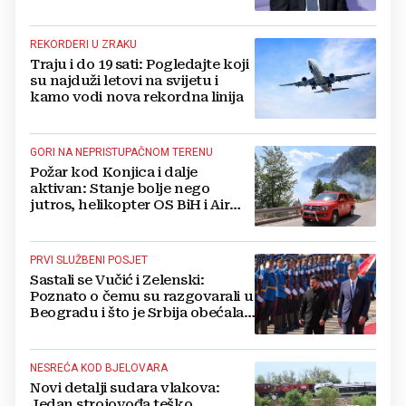
namirnice trebamo jesti, kako se
boriti...
REKORDERI U ZRAKU
Traju i do 19 sati: Pogledajte koji
su najduži letovi na svijetu i
kamo vodi nova rekordna linija
GORI NA NEPRISTUPAČNOM TERENU
Požar kod Konjica i dalje
aktivan: Stanje bolje nego
jutros, helikopter OS BiH i Air
Tractori pomogli u gašenju
PRVI SLUŽBENI POSJET
Sastali se Vučić i Zelenski:
Poznato o čemu su razgovarali u
Beogradu i što je Srbija obećala
Ukrajini
NESREĆA KOD BJELOVARA
Novi detalji sudara vlakova:
Jedan strojovođa teško