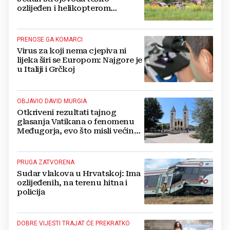
ozlijeđen i helikopterom
prebačen na Rebro, drugi u
velikom šoku
PRENOSE GA KOMARCI
Virus za koji nema cjepiva ni
lijeka širi se Europom: Najgore je
u Italiji i Grčkoj
OBJAVIO DAVID MURGIA
Otkriveni rezultati tajnog
glasanja Vatikana o fenomenu
Međugorja, evo što misli većina
crkevnih dužnosnika
PRUGA ZATVORENA
Sudar vlakova u Hrvatskoj: Ima
ozlijeđenih, na terenu hitna i
policija
DOBRE VIJESTI TRAJAT ĆE PREKRATKO