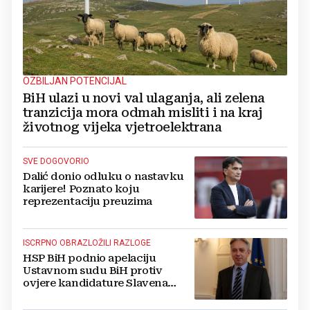
OZBILJAN POTENCIJAL
BiH ulazi u novi val ulaganja, ali zelena
tranzicija mora odmah misliti i na kraj
životnog vijeka vjetroelektrana
SVE DOGOVORIO
Dalić donio odluku o nastavku
karijere! Poznato koju
reprezentaciju preuzima
ISCRPNO OBRAZLOŽILI RAZLOGE
HSP BiH podnio apelaciju
Ustavnom sudu BiH protiv
ovjere kandidature Slavena
Kovačevića