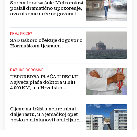
Spremite se za šok: Meteorolozi
poslali dramatično upozorenje,
ovo nikome neće odgovarati
KRAJ KRIZE?
SAD uskoro očekuje dogovor o
Hormuškom tjesnacu
RAZLIKE OGROMNE
USPOREDBA PLAĆA U REGIJI
Najveća plaća doktora u BiH
4.000 KM, a u Hrvatskoj
najmanja 3.000 eura
Cijene na tržištu nekretnina i
dalje rastu, u Njemačkoj opet
poskupjeli stanovi i obiteljske
kuće