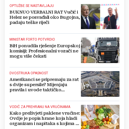
OPTUŽBE SE NASTAVLJAJU
BUKNUO VERBALNI RAT Vučić i
Helez se posvađali oko Bugojna,
padaju teške riječi
MINISTAR FORTO POTVRDIO
BiH ponudila rješenje Europskoj
komisiji: Profesionalni vozači ne
mogu više čekati
DVOSTRUKA OPASNOST
Amerikanci se pripremaju za rat
s dvije supersile? Mijenjaju
pravila i uvode taktičko
nuklearno oružje
VODIČ ZA PREHRANU NA VRUĆINAMA
Kako preživjeti paklene vrućine:
Ovdje je popis hrane koja hladi
organizam i napitaka s kojima si
činite 'medvjeđu uslugu'