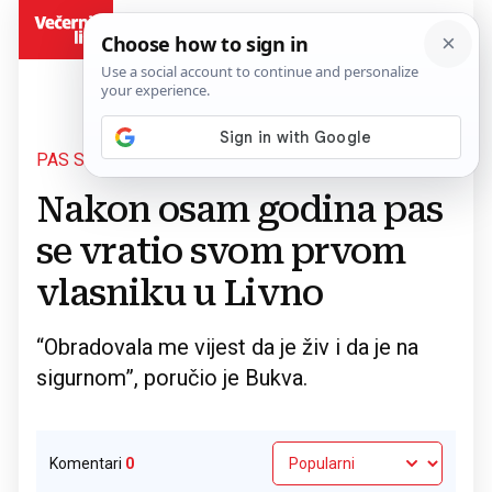
BiH
PAS SIMBA
Povratak na članak
Nakon osam godina pas
se vratio svom prvom
vlasniku u Livno
“Obradovala me vijest da je živ i da je na
sigurnom”, poručio je Bukva.
Komentari
0