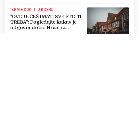
"BRATE DOĐI TI U BOSNU"
"OVDJE ĆEŠ IMATI SVE ŠTO TI
TREBA": Pogledajte kakav je
odgovor dobio Hrvat iz
Münchena kad je pitao treba li
se vratiti kući
MJERE
U hercegovačkom gradu
zabranjeno zalijevanje bašte:
Tko prekrši zabranu, bit će
isključen s mreže i novčano
kažnjen
KRAJ DRAME U MOSTARU?
Kordić nakon sastanka o krizi u
"Komunalnom": Svi želimo
povratak ljudi na posao, politika
mora dalje od ovoga
HNS BIH POKROVITELJ 31. OBLJETNICE
Čović i Filipović s
predstavnicima Udruge "13.
rujan“: Pripreme za obilježavanje