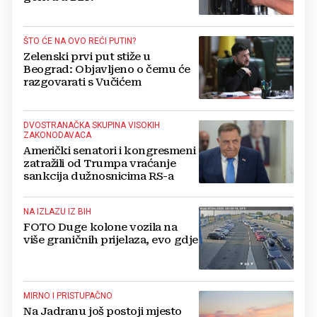
ŠTO ĆE NA OVO REĆI PUTIN?
Zelenski prvi put stiže u
Beograd: Objavljeno o čemu će
razgovarati s Vučićem
DVOSTRANAČKA SKUPINA VISOKIH
ZAKONODAVACA
Američki senatori i kongresmeni
zatražili od Trumpa vraćanje
sankcija dužnosnicima RS-a
NA IZLAZU IZ BIH
FOTO Duge kolone vozila na
više graničnih prijelaza, evo gdje
MIRNO I PRISTUPAČNO
Na Jadranu još postoji mjesto