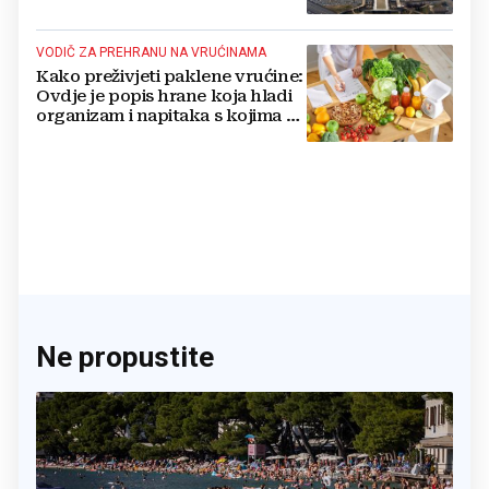
nuklearno oružje
VODIČ ZA PREHRANU NA VRUĆINAMA
Kako preživjeti paklene vrućine:
Ovdje je popis hrane koja hladi
organizam i napitaka s kojima si
činite 'medvjeđu uslugu'
Ne propustite