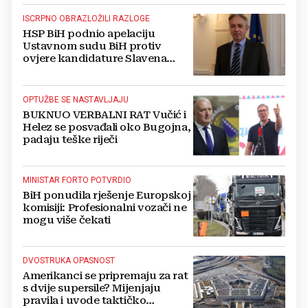
ISCRPNO OBRAZLOŽILI RAZLOGE
HSP BiH podnio apelaciju
Ustavnom sudu BiH protiv
ovjere kandidature Slavena
Kovačevića
OPTUŽBE SE NASTAVLJAJU
BUKNUO VERBALNI RAT Vučić i
Helez se posvađali oko Bugojna,
padaju teške riječi
MINISTAR FORTO POTVRDIO
BiH ponudila rješenje Europskoj
komisiji: Profesionalni vozači ne
mogu više čekati
DVOSTRUKA OPASNOST
Amerikanci se pripremaju za rat
s dvije supersile? Mijenjaju
pravila i uvode taktičko