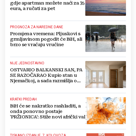
gdje apartman možete naći za 35
eura, a ručati za pet
PROGNOZA ZA NAREDNE DANE
Promjena vremena: Pljuskovi s
grmljavinom pogodit će BiH, ali
brzo se vraćaju vrućine
NIJE JEDNOSTAVNO
OSTVARIO BALKANSKI SAN, PA
SE RAZOČARAO Kupio stan u
Njemačkoj, a sada razmišlja o
povratku
KRATKI PREDAH
BiH će se nakratko rashladiti, a
onda ponovno postaje
'PRŽIONICA': Stiže novi afrički val
TISKANO IZDANJE, 7. KOLOVOZA