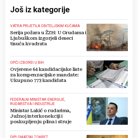
Još iz kategorije
VATRA PRIJETILA OBITELJSKIM KUĆAMA
Serija požara u ŽZH: U Grudama i
Ljubuškom izgorjeli deseci
tisuća kvadrata
OPĆI IZBOREI U BIH
Ovjerene 64 kandidacijske liste
za kompenzacijske mandate:
Ukupuno 773 kandidata
FEDERALNI MINISTAR ENERGIJE,
RUDARSTVA I INDUSTRIJE
Ministar Lakić o rudarima,
Južnoj interkonekciji i
poskupljenju plina i struje
DIPLOMATSKI ZOKRET