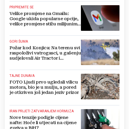
PRIPREMITE SE
Velike promjene na Gmailu:
Google ukida popularne opcije,
velike promjene stižu milijunima
korisnika
GORI ŠUMA
Požar kod Konjica: Na terenu svi
raspoloživi vatrogasci, u gašenju
sudjelovali Air Tractor i
helikopter
TAJNE DUNAVA
FOTO Ljudi prvo ugledali vilicu
motora, bio je u mulju, a pored
je otkriven još jedan jeziv prizor
IRAN PRIJETI ZATVARANJEM HORMUZA
Nove tenzije podigle cijene
nafte: Hoće li utjecati na cijene
goriva u BiH?