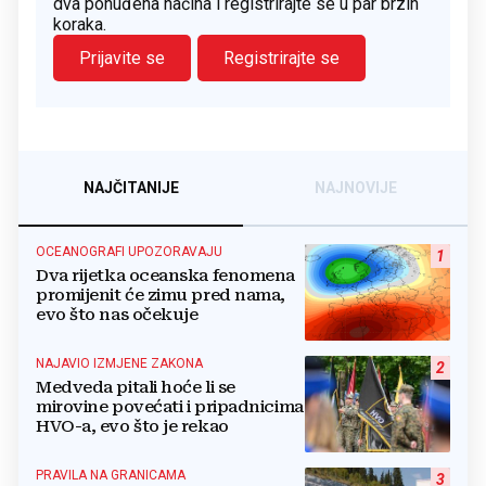
dva ponuđena načina i registrirajte se u par brzih
koraka.
Prijavite se
Registrirajte se
NAJČITANIJE
NAJNOVIJE
OCEANOGRAFI UPOZORAVAJU
1
Dva rijetka oceanska fenomena
promijenit će zimu pred nama,
evo što nas očekuje
NAJAVIO IZMJENE ZAKONA
2
Medveda pitali hoće li se
mirovine povećati i pripadnicima
HVO-a, evo što je rekao
PRAVILA NA GRANICAMA
3