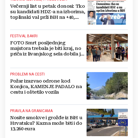
Večernji list u petak donosi: Tko
su kandidati HDZ-a na izborima,
toplinski val prži BiH na +40,
moguće redukcije...
FESTIVAL BAKRI
FOTO Smrt posljednjeg
majstora trebala je biti kraj, no
priča iz livanjskog sela dobila je
neočekivan nastavak
PROBLEMI NA CESTI
Požar izazvao odrone kod
Konjica, KAMENJE PADALO na
cestu i oštetilo vozila
PRAVILA NA GRANICAMA
Nosite smokve i grožđe iz BiH u
Hrvatsku? Kazna može biti i do
13.260 eura