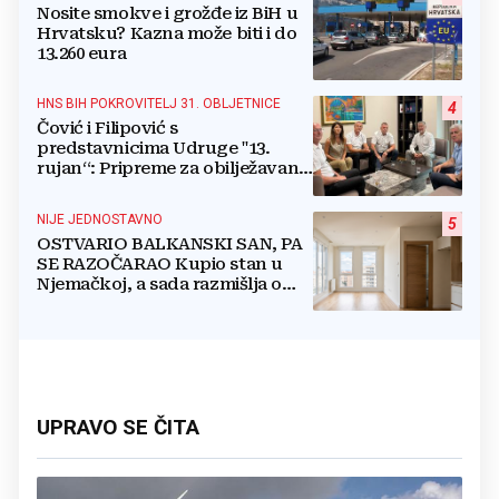
Nosite smokve i grožđe iz BiH u
Hrvatsku? Kazna može biti i do
13.260 eura
HNS BIH POKROVITELJ 31. OBLJETNICE
4
Čović i Filipović s
predstavnicima Udruge "13.
rujan“: Pripreme za obilježavanje
oslobođenja kraljevskog grada
Jajca
NIJE JEDNOSTAVNO
5
OSTVARIO BALKANSKI SAN, PA
SE RAZOČARAO Kupio stan u
Njemačkoj, a sada razmišlja o
povratku
UPRAVO SE ČITA