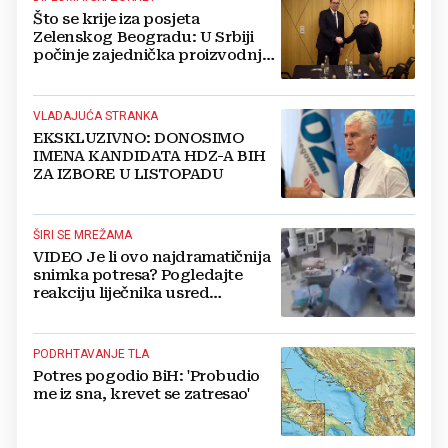
Što se krije iza posjeta
Zelenskog Beogradu: U Srbiji
počinje zajednička proizvodnja
oružja i dronova za Ukrajinu?
VLADAJUĆA STRANKA
EKSKLUZIVNO: DONOSIMO
IMENA KANDIDATA HDZ-A BIH
ZA IZBORE U LISTOPADU
ŠIRI SE MREŽAMA
VIDEO Je li ovo najdramatičnija
snimka potresa? Pogledajte
reakciju liječnika usred
operacije
PODRHTAVANJE TLA
Potres pogodio BiH: 'Probudio
me iz sna, krevet se zatresao'