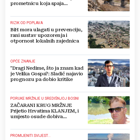
prometnicu koja spaja
Hercegovinu i Hrvatsku
RIZIK OD POPLAVA
BiH mora ulagati u prevenciju,
rani sustav upozorenja i
otpornost lokalnih zajednica
OPĆE ZNANJE
"Dragi Nedime, što ja znam kad
je Velika Gospa?: Sladić najavio
prognozu pa dobio kritike
PORUKE MRŽNJE U SREDIŠNJOJ BOSNI
ZAČARANI KRUG MRŽNJE
Prijetio Hrvatima KLANJEM, i
umjesto osude dobiva
POTPORU
PROMIJENITI SVIJEST...