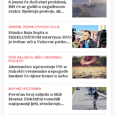
S jeseni će doći stari problemi,
BiH će se gušiti u zagađenom
zraku: Rješenja postoje, ali...
GENERAL ZBORA U POVODU OLUJE
Stanko Baja Sopta u
EKSKLUZIVNOM intervjuu: HVO
je trebao ući u Vukovar preko
Marinaca, Bogdanovaca i
Bršadina
STIŽE NAJJAČI EL NIÑO U MODERNOJ
POVIJESTI
Alarmantno upozorenje UN-a:
Sukobi i vremenske nepogode
lansirat će cijene hrane u nebo
MUP HNŽ UPOZORAVA
Povećan broj ozljeda u SKB
Mostar: Električni romobili
najopasniji ljeti, stradavaju
uglavnom djeca