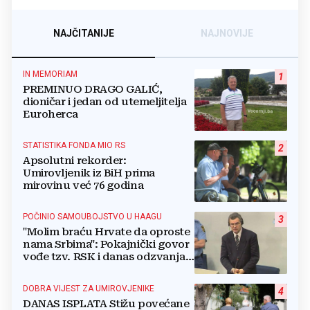
NAJČITANIJE
NAJNOVIJE
IN MEMORIAM
1
PREMINUO DRAGO GALIĆ,
dioničar i jedan od utemeljitelja
Euroherca
STATISTIKA FONDA MIO RS
2
Apsolutni rekorder:
Umirovljenik iz BiH prima
mirovinu već 76 godina
POČINIO SAMOUBOJSTVO U HAAGU
3
"Molim braću Hrvate da oproste
nama Srbima": Pokajnički govor
vođe tzv. RSK i danas odzvanja
na obljetnicu Oluje
DOBRA VIJEST ZA UMIROVJENIKE
4
DANAS ISPLATA Stižu povećane