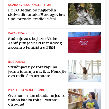
OČARA SVAKOG POSJETITELJA
FOTO Jedan od najljepših
skrivenih kutaka Hercegovine:
Spoj prirode i tradicije čini
Koćušu jedinstvenom
destinacijom
VAŽAN PRAVNI TEST
Suđenje za ubojstvo Aldine
Jahić prvi je veliki test novog
zakona o femicidu u FBiH
NIJE DOBRO
Stručnjaci upozoravaju na
jednu jutarnju naviku: Nemojte
ovo raditi čim ustanete
POPUT TEMPIRANE BOMBE
Ove namirnice nikada ne jedite
nakon isteka roka: Postanu
otrovne!