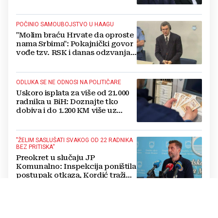
POČINIO SAMOUBOJSTVO U HAAGU
"Molim braću Hrvate da oproste
nama Srbima": Pokajnički govor
vođe tzv. RSK i danas odzvanja
na obljetnicu Oluje
ODLUKA SE NE ODNOSI NA POLITIČARE
Uskoro isplata za više od 21.000
radnika u BiH: Doznajte tko
dobiva i do 1.200 KM više uz
srpanjsku plaću
"ŽELIM SASLUŠATI SVAKOG OD 22 RADNIKA
BEZ PRITISKA“
Preokret u slučaju JP
Komunalno: Inspekcija poništila
postupak otkaza, Kordić traži
pojedinačne razgovore s
radnicima
OD MORA PREMA PLANINI
Dok se obala ljeti sve češće guši