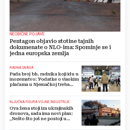
NEOBIČNE POJAVE
Pentagon objavio stotine tajnih
dokumenate o NLO-ima: Spominje se i
jedna europska zemlja
RADNA SNAGA
Pada broj bh. radnika koji idu u
inozemstvo: 'Podatke o visokim
plaćama u Njemačkoj treba
gledati s rezervom'
KLJUČNA FIGURA VOJNE INDUSTRIJE
Ova žena stoji iza ukrajinskih
dronova, sada ima novi plan:
„Nešto što još ne postoji u
svijetu“