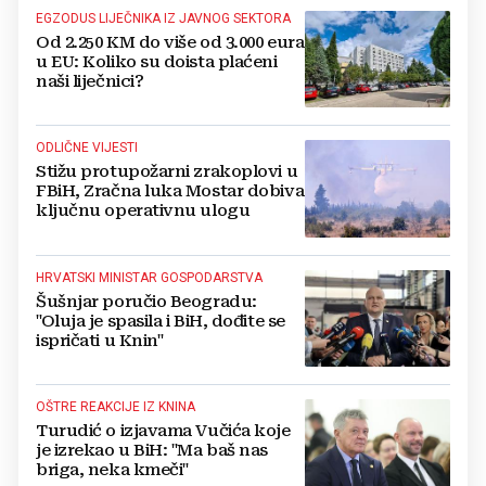
EGZODUS LIJEČNIKA IZ JAVNOG SEKTORA
Od 2.250 KM do više od 3.000 eura
u EU: Koliko su doista plaćeni
naši liječnici?
ODLIČNE VIJESTI
Stižu protupožarni zrakoplovi u
FBiH, Zračna luka Mostar dobiva
ključnu operativnu ulogu
HRVATSKI MINISTAR GOSPODARSTVA
Šušnjar poručio Beogradu:
"Oluja je spasila i BiH, dođite se
ispričati u Knin"
OŠTRE REAKCIJE IZ KNINA
Turudić o izjavama Vučića koje
je izrekao u BiH: "Ma baš nas
briga, neka kmeči"