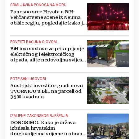
GRMLJAVINA PONOSA NA MORU
Ponosno srce Hrvata u BiH:
Veličanstvene scene iz Neuma
obišle regiju, pogledajte kako je
proslavljena "Oluja"
POVESTI RAČUNA O OVOM...
BiH ima sustave za prikupljanje
električnog i elektroničkog
otpada, ali je nedovoljna svijest
najveći problem
POTPISANI UGOVORI
Austrijski investitor gradi novu
TVORNICU u BiH na parceli od
3.500 kvadrata
IZMJENE ZAKONSKOG RJEŠENJA
DONOSIMO: Kako je država
izbrisala hrvatskim
dragovoljcima vrijeme u obrani