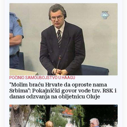
POČINIO SAMOUBOJSTVO U HAAGU
"Molim braću Hrvate da oproste nama
Srbima": Pokajnički govor vođe tzv. RSK i
danas odzvanja na obljetnicu Oluje