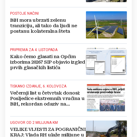
BiH
POSTOJE NAČINI
BiH mora ubrzati zelenu
tranziciju, ali tako da ljudi ne
postanu kolateralna šteta
PRIPREMA ZA 4. LISTOPADA
Kako ćemo glasati na Općim
izborima 2026? SIP objavio izgled
prvih glasačkih listića
TISKANO IZDANJE, 6. KOLOVOZA
Večernji list u četvrtak donosi:
Posljedice ekstremnih vrućina u
BiH, rekordan odaziv na
Mladifestu, njemački projekt u
Grudama s plaćom od 2500 KM
UGOVOR OD 2 MILIJUNA KM
VELIKE VIJESTI ZA POGRANIČNI
KRAJ: Vlada RH ulaže milijune u