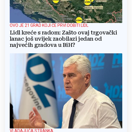
OVO JE 21 GRAD KOJI ĆE PRVI DOBITI LIDL
Lidl kreće s radom: Zašto ovaj trgovački
lanac još uvijek zaobilazi jedan od
najvećih gradova u BiH?
VLADAJUĆA STRANKA