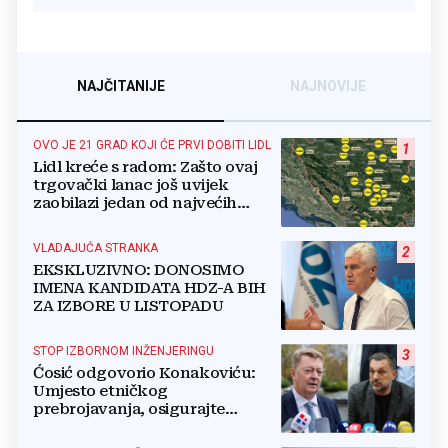
NAJČITANIJE
NAJNOVIJE
OVO JE 21 GRAD KOJI ĆE PRVI DOBITI LIDL
1
Lidl kreće s radom: Zašto ovaj
trgovački lanac još uvijek
zaobilazi jedan od najvećih
gradova u BiH?
VLADAJUĆA STRANKA
2
EKSKLUZIVNO: DONOSIMO
IMENA KANDIDATA HDZ-A BIH
ZA IZBORE U LISTOPADU
STOP IZBORNOM INŽENJERINGU
3
Ćosić odgovorio Konakoviću:
Umjesto etničkog
prebrojavanja, osigurajte
stvarnu ravnopravnost Hrvata