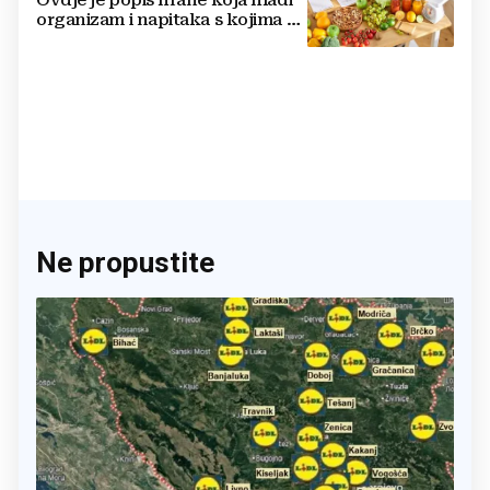
Ovdje je popis hrane koja hladi
organizam i napitaka s kojima si
činite 'medvjeđu uslugu'
Ne propustite