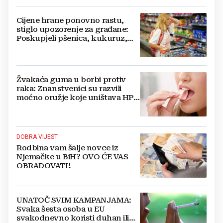
Cijene hrane ponovno rastu,
stiglo upozorenje za građane:
Poskupjeli pšenica, kukuruz,
šećer i biljna ulja
Žvakaća guma u borbi protiv
raka: Znanstvenici su razvili
moćno oružje koje uništava HPV
i bakterije
DOBRA VIJEST
Rodbina vam šalje novce iz
Njemačke u BiH? OVO ĆE VAS
OBRADOVATI!
UNATOČ SVIM KAMPANJAMA:
Svaka šesta osoba u EU
svakodnevno koristi duhan ili