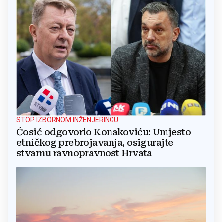
STOP IZBORNOM INŽENJERINGU
Ćosić odgovorio Konakoviću: Umjesto
etničkog prebrojavanja, osigurajte
stvarnu ravnopravnost Hrvata