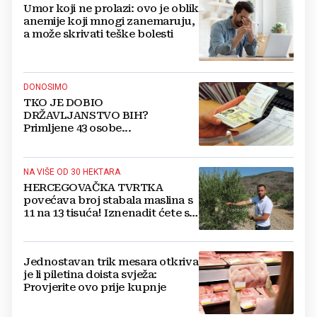
Umor koji ne prolazi: ovo je oblik
anemije koji mnogi zanemaruju,
a može skrivati teške bolesti
DONOSIMO
TKO JE DOBIO
DRŽAVLJANSTVO BIH?
Primljene 43 osobe...
NA VIŠE OD 30 HEKTARA
HERCEGOVAČKA TVRTKA
povećava broj stabala maslina s
11 na 13 tisuća! Iznenadit ćete se
kako ih štite
Jednostavan trik mesara otkriva
je li piletina doista svježa:
Provjerite ovo prije kupnje