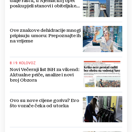
dalje rastu, u Njemačkoj opet
poskupjeli stanovi i obiteljske
kuće
Ove znakove dehidracije mnogi
pripisuju umoru: Prepoznajte ih
na vrijeme
8. I 9. KOLOVOZ
Novi Večernji list BiH za vikend:
Aktualne priče, analize i novi
broj Obzora
Ovo su nove cijene goriva? Evo
što vozače čeka od utorka