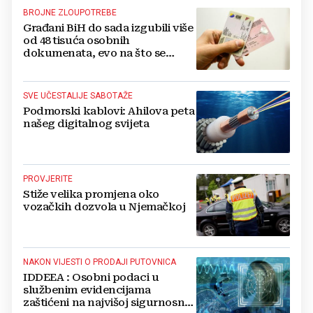
BROJNE ZLOUPOTREBE
Građani BiH do sada izgubili više
od 48 tisuća osobnih
dokumenata, evo na što se
posebno upozorava
SVE UČESTALIJE SABOTAŽE
Podmorski kablovi: Ahilova peta
našeg digitalnog svijeta
PROVJERITE
Stiže velika promjena oko
vozačkih dozvola u Njemačkoj
NAKON VIJESTI O PRODAJI PUTOVNICA
IDDEEA : Osobni podaci u
službenim evidencijama
zaštićeni na najvišoj sigurnosnoj