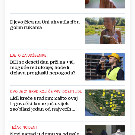
srodne proizvode
Djevojčica na Uni uhvatila ribu
golim rukama
LJETO ZA UDŽBENIKE
BiH se deseti dan prži na +40,
moguće redukcije; hoće li
država proglasiti nepogodu?
OVO JE 21 GRAD KOJI ĆE PRVI DOBITI LIDL
Lidl kreće s radom: Zašto ovaj
trgovački lanac još uvijek
zaobilazi jedan od najvećih
gradova u BiH?
TEŽAK INCIDENT
Novi napad u domu za odrasle