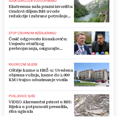
SUŠA UGROZILA VODOOPSKRBU
Ekstremna suša prazni izvorišta:
Gradovi diljem BiH uvode
redukcije i zabrane potrošnje
vode, posebno teško u
Hercegovini
STOP IZBORNOM INŽENJERINGU
Ćosić odgovorio Konakoviću:
Umjesto etničkog
prebrojavanja, osigurajte
stvarnu ravnopravnost Hrvata
RIGOROZNE MJERE
Oštrije kazne u HBŽ-u: Uvedena
objesna vožnja, kazne do 5.000
KM i trajno oduzimanje vozila
POSLJEDICE SUŠE
VIDEO Alarmantni prizori u BiH:
Rijeka u potpunosti presušila,
riba uginula