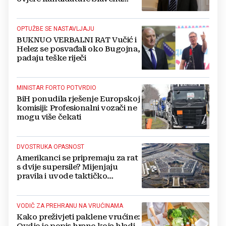
Kovačevića
OPTUŽBE SE NASTAVLJAJU
BUKNUO VERBALNI RAT Vučić i
Helez se posvađali oko Bugojna,
padaju teške riječi
MINISTAR FORTO POTVRDIO
BiH ponudila rješenje Europskoj
komisiji: Profesionalni vozači ne
mogu više čekati
DVOSTRUKA OPASNOST
Amerikanci se pripremaju za rat
s dvije supersile? Mijenjaju
pravila i uvode taktičko
nuklearno oružje
VODIČ ZA PREHRANU NA VRUĆINAMA
Kako preživjeti paklene vrućine: