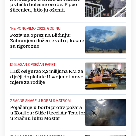
psihički bolesne osobe: Pipao
štićenicu, htio ju oženiti
"NE PONOVIMO 2022. GODINU"
Poziv na oprez na Blidinju:
Zabranjeno loženje vatre, kazne
su rigorozne
IZGLASAN OPSEŽAN PAKET
HBŽ osigurao 3,2 milijuna KM za
dječji doplatak: Usvojene i nove
mjere za rodilje
ZRAČNE SNAGE U BORBI S VATROM
Pojačanje u borbi protiv požara
u Konjicu: Stiže i treći Air Tractor
u Zračnu luku Mostar