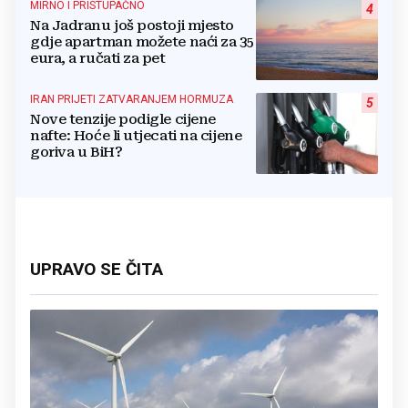
MIRNO I PRISTUPAČNO
4
Na Jadranu još postoji mjesto
gdje apartman možete naći za 35
eura, a ručati za pet
IRAN PRIJETI ZATVARANJEM HORMUZA
5
Nove tenzije podigle cijene
nafte: Hoće li utjecati na cijene
goriva u BiH?
UPRAVO SE ČITA