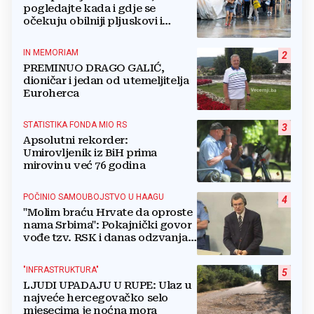
pogledajte kada i gdje se
očekuju obilniji pljuskovi i
grmljavina
IN MEMORIAM
2
PREMINUO DRAGO GALIĆ,
dioničar i jedan od utemeljitelja
Euroherca
STATISTIKA FONDA MIO RS
3
Apsolutni rekorder:
Umirovljenik iz BiH prima
mirovinu već 76 godina
POČINIO SAMOUBOJSTVO U HAAGU
4
"Molim braću Hrvate da oproste
nama Srbima": Pokajnički govor
vođe tzv. RSK i danas odzvanja
na obljetnicu Oluje
"INFRASTRUKTURA"
5
LJUDI UPADAJU U RUPE: Ulaz u
najveće hercegovačko selo
mjesecima je noćna mora