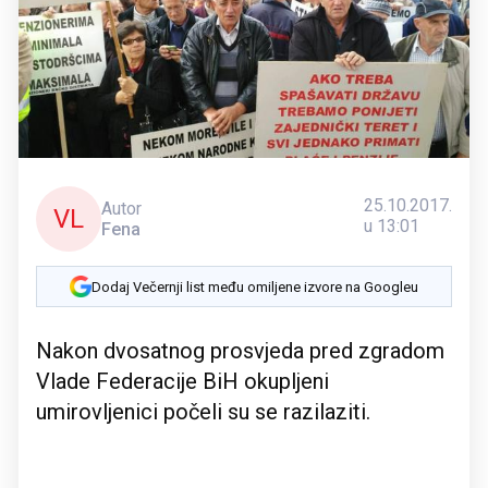
25.10.2017.
Autor
VL
u 13:01
Fena
Dodaj Večernji list među omiljene izvore na Googleu
Nakon dvosatnog prosvjeda pred zgradom
Vlade Federacije BiH okupljeni
umirovljenici počeli su se razilaziti.