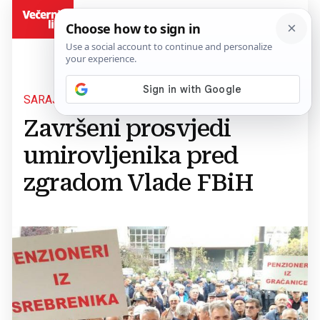
BiH
SARAJEVO
Završeni prosvjedi
umirovljenika pred
zgradom Vlade FBiH