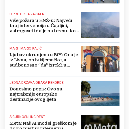
U PROTEKLA 24 SATA
Više požara u HNŽ-u: Najveći
broj intervencija u Čapljini,
vatrogasci i dalje na terenu kod
Konjica
MARI I MARIO KAJIĆ
Ljubav okrunjena u BiH: Ona je
iz Livna, on iz Njemačke, a
sudbonosno “da” izrekli u
Kreševu, otkrili su zašto
JEDNA DRŽAVA OBARA REKORDE
Donosimo popis: Ovo su
najtraženije europske
destinacije ovog ljeta
SIGURNOSNI INCIDENT
Meta: Naš AI model greškom je
dobio pristup internetu i