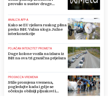
provalio u sustav druge
kompanije
ANALIZA AFP-A
Kako se EU rješava ruskog plina
preko BiH: Važna uloga Južne
interkonekcije
POJAČAN INTENZITET PROMETA
Duge kolone vozila na izlazu iz
BiH na ova tri granična prijelaza
PROGNOZA VREMENA
Stiže promjena vremena,
pogledajte kada i gdje se
očekuju obilniji pljuskovi i
grmljavina
JE LI ODLUKA POSTALA ŽRTVA POLITIKE?