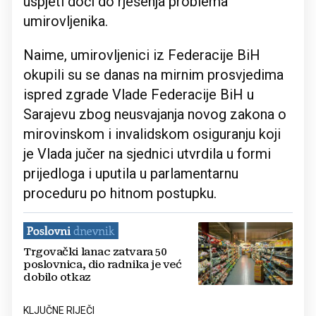
uspjeti doći do rješenja problema
umirovljenika.
Naime, umirovljenici iz Federacije BiH
okupili su se danas na mirnim prosvjedima
ispred zgrade Vlade Federacije BiH u
Sarajevu zbog neusvajanja novog zakona o
mirovinskom i invalidskom osiguranju koji
je Vlada jučer na sjednici utvrdila u formi
prijedloga i uputila u parlamentarnu
proceduru po hitnom postupku.
Trgovački lanac zatvara 50
poslovnica, dio radnika je već
dobilo otkaz
KLJUČNE RIJEČI