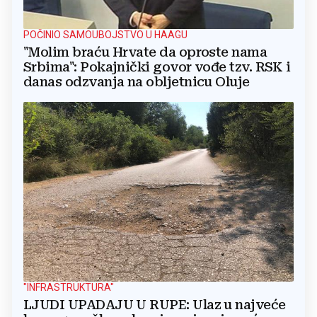
POČINIO SAMOUBOJSTVO U HAAGU
"Molim braću Hrvate da oproste nama
Srbima": Pokajnički govor vođe tzv. RSK i
danas odzvanja na obljetnicu Oluje
"INFRASTRUKTURA"
LJUDI UPADAJU U RUPE: Ulaz u najveće