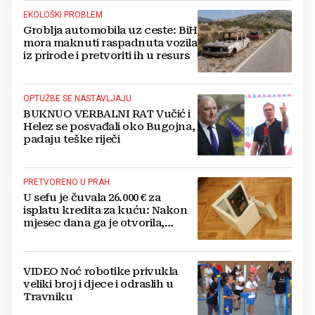
EKOLOŠKI PROBLEM
Groblja automobila uz ceste: BiH
mora maknuti raspadnuta vozila
iz prirode i pretvoriti ih u resurs
OPTUŽBE SE NASTAVLJAJU
BUKNUO VERBALNI RAT Vučić i
Helez se posvađali oko Bugojna,
padaju teške riječi
PRETVORENO U PRAH
U sefu je čuvala 26.000 € za
isplatu kredita za kuću: Nakon
mjesec dana ga je otvorila,
pozlilo joj je
VIDEO Noć robotike privukla
veliki broj i djece i odraslih u
Travniku