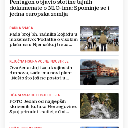
Pentagon objavio stotine tajnih
dokumenate o NLO-ima: Spominje se i
jedna europska zemlja
RADNA SNAGA
Pada broj bh. radnika koji idu u
inozemstvo: 'Podatke o visokim
plaćama u Njemačkoj treba
gledati s rezervom'
KLJUČNA FIGURA VOJNE INDUSTRIJE
Ova žena stoji iza ukrajinskih
dronova, sada ima novi plan:
„Nešto što još ne postoji u
svijetu“
OČARA SVAKOG POSJETITELJA
FOTO Jedan od najljepših
skrivenih kutaka Hercegovine:
Spoj prirode i tradicije čini
Koćušu jedinstvenom
destinacijom