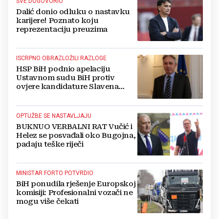
SVE DOGOVORIO
Dalić donio odluku o nastavku
karijere! Poznato koju
reprezentaciju preuzima
ISCRPNO OBRAZLOŽILI RAZLOGE
HSP BiH podnio apelaciju
Ustavnom sudu BiH protiv
ovjere kandidature Slavena
Kovačevića
OPTUŽBE SE NASTAVLJAJU
BUKNUO VERBALNI RAT Vučić i
Helez se posvađali oko Bugojna,
padaju teške riječi
MINISTAR FORTO POTVRDIO
BiH ponudila rješenje Europskoj
komisiji: Profesionalni vozači ne
mogu više čekati