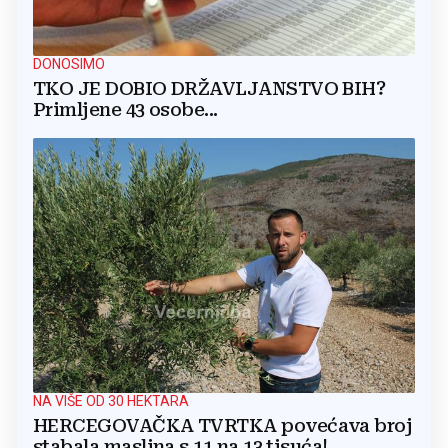
DONOSIMO
TKO JE DOBIO DRŽAVLJANSTVO BIH?
Primljene 43 osobe...
NA VIŠE OD 30 HEKTARA
HERCEGOVAČKA TVRTKA povećava broj
stabala maslina s 11 na 13 tisuća!