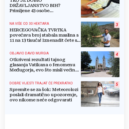
TKO JE DOBIO
DRŽAVLJANSTVO BIH?
Primljene 43 osobe...
NA VIŠE OD 30 HEKTARA
3
HERCEGOVAČKA TVRTKA
povećava broj stabala maslina s
11 na 13 tisuća! Iznenadit ćete se
kako ih štite
OBJAVIO DAVID MURGIA
4
Otkriveni rezultati tajnog
glasanja Vatikana o fenomenu
Međugorja, evo što misli većina
crkevnih dužnosnika
DOBRE VIJESTI TRAJAT ĆE PREKRATKO
5
Spremite se za šok: Meteorolozi
poslali dramatično upozorenje,
ovo nikome neće odgovarati