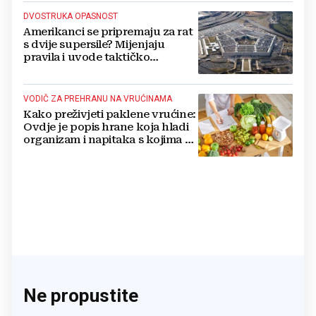
DVOSTRUKA OPASNOST
Amerikanci se pripremaju za rat
s dvije supersile? Mijenjaju
pravila i uvode taktičko
nuklearno oružje
VODIČ ZA PREHRANU NA VRUĆINAMA
Kako preživjeti paklene vrućine:
Ovdje je popis hrane koja hladi
organizam i napitaka s kojima si
činite 'medvjeđu uslugu'
Ne propustite