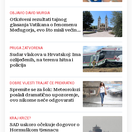
OBJAVIO DAVID MURGIA
Otkriveni rezultati tajnog
glasanja Vatikana o fenomenu
Međugorja, evo što misli većina
crkevnih dužnosnika
PRUGA ZATVORENA
Sudar vlakova u Hrvatskoj: Ima
ozlijeđenih, na terenu hitna i
policija
DOBRE VIJESTI TRAJAT ĆE PREKRATKO
Spremite se za šok: Meteorolozi
poslali dramatično upozorenje,
ovo nikome neće odgovarati
KRAJ KRIZE?
SAD uskoro očekuje dogovor o
Hormuškom tjesnacu