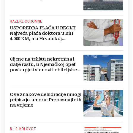
RAZLIKE OGROMNE
USPOREDBA PLAĆA U REGIJI
Najveća plaća doktora u BiH
4.000 KM, a u Hrvatskoj
najmanja 3.000 eura
Cijene na tržištu nekretnina i
dalje rastu, u Njemačkoj opet
poskupjeli stanovi i obiteljske
kuće
Ove znakove dehidracije mnogi
pripisuju umoru: Prepoznajte ih
na vrijeme
8. I 9. KOLOVOZ