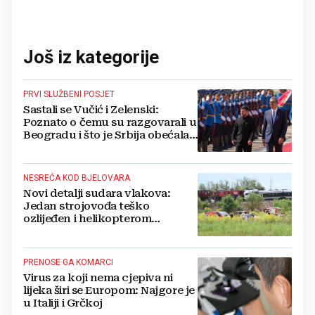
Još iz kategorije
PRVI SLUŽBENI POSJET
Sastali se Vučić i Zelenski:
Poznato o čemu su razgovarali u
Beogradu i što je Srbija obećala
Ukrajini
NESREĆA KOD BJELOVARA
Novi detalji sudara vlakova:
Jedan strojovođa teško
ozlijeđen i helikopterom
prebačen na Rebro, drugi u
velikom šoku
PRENOSE GA KOMARCI
Virus za koji nema cjepiva ni
lijeka širi se Europom: Najgore je
u Italiji i Grčkoj