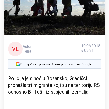
19.06.2018.
Autor
VL
u 09:31
Fena
Dodaj Večernji list među omiljene izvore na Googleu
Policija je sinoć u Bosanskoj Gradišci
pronašla tri migranta koji su na teritoriju RS,
odnosno BiH ušli iz susjednih zemalja.