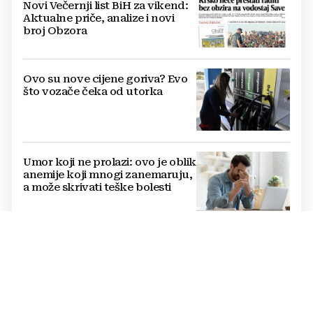
Novi Večernji list BiH za vikend:
Aktualne priče, analize i novi
broj Obzora
Ovo su nove cijene goriva? Evo
što vozače čeka od utorka
Umor koji ne prolazi: ovo je oblik
anemije koji mnogi zanemaruju,
a može skrivati teške bolesti
DONOSIMO
TKO JE DOBIO
DRŽAVLJANSTVO BIH?
Primljene 43 osobe...