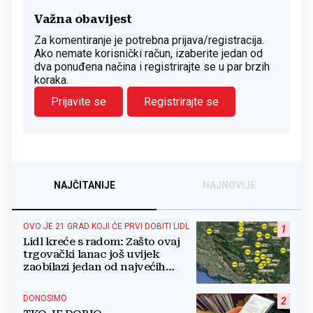
Važna obavijest
Za komentiranje je potrebna prijava/registracija.
Ako nemate korisnički račun, izaberite jedan od
dva ponuđena načina i registrirajte se u par brzih
koraka.
Prijavite se
Registrirajte se
NAJČITANIJE
NAJNOVIJE
OVO JE 21 GRAD KOJI ĆE PRVI DOBITI LIDL
1
Lidl kreće s radom: Zašto ovaj
trgovački lanac još uvijek
zaobilazi jedan od najvećih
gradova u BiH?
DONOSIMO
2