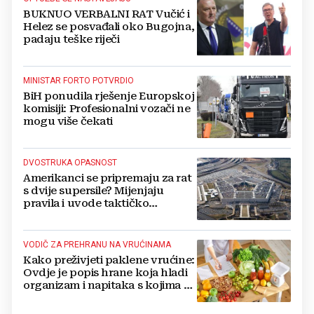
BUKNUO VERBALNI RAT Vučić i
Helez se posvađali oko Bugojna,
padaju teške riječi
MINISTAR FORTO POTVRDIO
BiH ponudila rješenje Europskoj
komisiji: Profesionalni vozači ne
mogu više čekati
DVOSTRUKA OPASNOST
Amerikanci se pripremaju za rat
s dvije supersile? Mijenjaju
pravila i uvode taktičko
nuklearno oružje
VODIČ ZA PREHRANU NA VRUĆINAMA
Kako preživjeti paklene vrućine:
Ovdje je popis hrane koja hladi
organizam i napitaka s kojima si
činite 'medvjeđu uslugu'