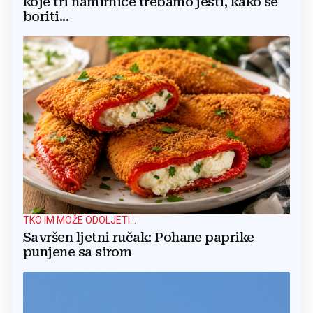
koje tri namirnice trebamo jesti, kako se
boriti...
TKO IM MOŽE ODOLJETI...
Savršen ljetni ručak: Pohane paprike
punjene sa sirom