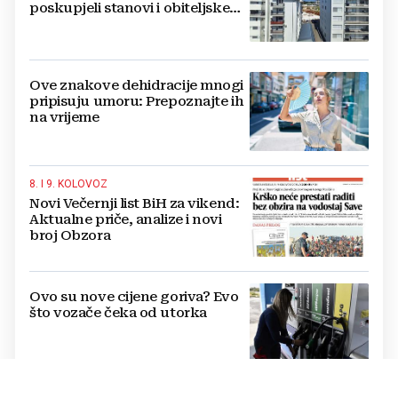
poskupjeli stanovi i obiteljske
kuće
Ove znakove dehidracije mnogi
pripisuju umoru: Prepoznajte ih
na vrijeme
8. I 9. KOLOVOZ
Novi Večernji list BiH za vikend:
Aktualne priče, analize i novi
broj Obzora
Ovo su nove cijene goriva? Evo
što vozače čeka od utorka