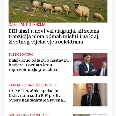
OZBILJAN POTENCIJAL
BiH ulazi u novi val ulaganja, ali zelena
tranzicija mora odmah misliti i na kraj
životnog vijeka vjetroelektrana
SVE DOGOVORIO
Dalić donio odluku o nastavku
karijere! Poznato koju
reprezentaciju preuzima
ISCRPNO OBRAZLOŽILI RAZLOGE
HSP BiH podnio apelaciju
Ustavnom sudu BiH protiv
ovjere kandidature Slavena
Kovačevića
OPTUŽBE SE NASTAVLJAJU