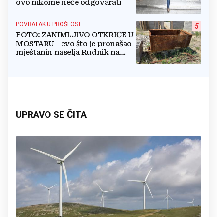
ovo nikome neće odgovarati
POVRATAK U PROŠLOST
5
FOTO: ZANIMLJIVO OTKRIĆE U
MOSTARU - evo što je pronašao
mještanin naselja Rudnik na
svome imanju
UPRAVO SE ČITA