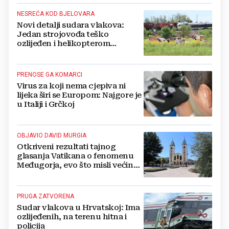
NESREĆA KOD BJELOVARA
Novi detalji sudara vlakova:
Jedan strojovođa teško
ozlijeđen i helikopterom
prebačen na Rebro, drugi u
velikom šoku
PRENOSE GA KOMARCI
Virus za koji nema cjepiva ni
lijeka širi se Europom: Najgore je
u Italiji i Grčkoj
OBJAVIO DAVID MURGIA
Otkriveni rezultati tajnog
glasanja Vatikana o fenomenu
Međugorja, evo što misli većina
crkevnih dužnosnika
PRUGA ZATVORENA
Sudar vlakova u Hrvatskoj: Ima
ozlijeđenih, na terenu hitna i
policija