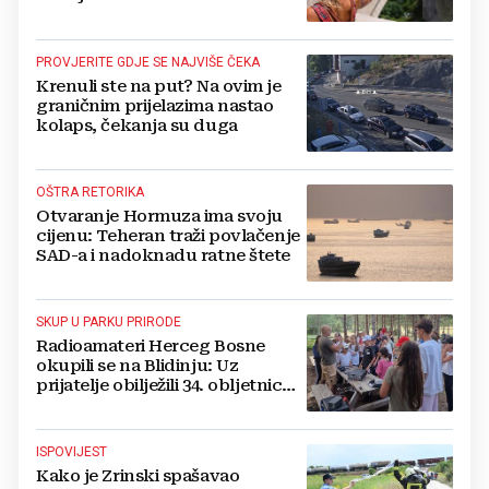
PROVJERITE GDJE SE NAJVIŠE ČEKA
Krenuli ste na put? Na ovim je
graničnim prijelazima nastao
kolaps, čekanja su duga
OŠTRA RETORIKA
Otvaranje Hormuza ima svoju
cijenu: Teheran traži povlačenje
SAD-a i nadoknadu ratne štete
SKUP U PARKU PRIRODE
Radioamateri Herceg Bosne
okupili se na Blidinju: Uz
prijatelje obilježili 34. obljetnicu
osnutka
ISPOVIJEST
Kako je Zrinski spašavao