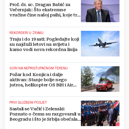
Prof. dr. sc. Dragan Babić za
Večernjak: Što ekstremne
vrućine čine našoj psihi, koje tri
namirnice trebamo jesti, kako se
boriti...
REKORDERI U ZRAKU
Traju i do 19 sati: Pogledajte koji
su najduži letovi na svijetu i
kamo vodi nova rekordna linija
GORI NA NEPRISTUPAČNOM TERENU
Požar kod Konjica i dalje
aktivan: Stanje bolje nego
jutros, helikopter OS BiH i Air
Tractori pomogli u gašenju
PRVI SLUŽBENI POSJET
Sastali se Vučić i Zelenski:
Poznato o čemu su razgovarali u
Beogradu i što je Srbija obećala
Ukrajini