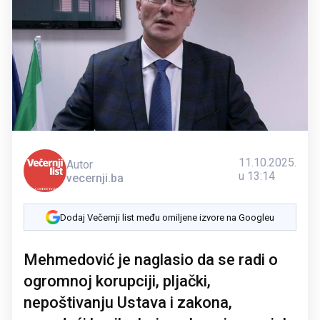
11.10.2025.
Autor
u 13:14
vecernji.ba
Dodaj Večernji list među omiljene izvore na Googleu
Mehmedović je naglasio da se radi o
ogromnoj korupciji, pljački,
nepoštivanju Ustava i zakona,