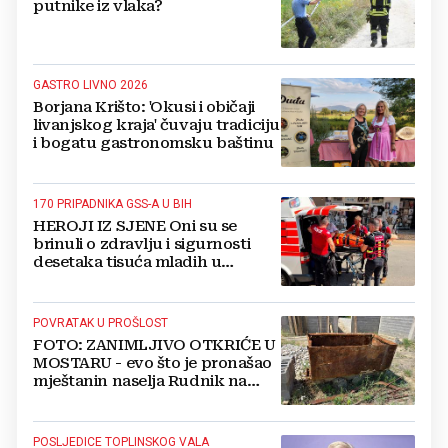
putnike iz vlaka?
GASTRO LIVNO 2026
Borjana Krišto: 'Okusi i običaji
livanjskog kraja' čuvaju tradiciju
i bogatu gastronomsku baštinu
170 PRIPADNIKA GSS-A U BIH
HEROJI IZ SJENE Oni su se
brinuli o zdravlju i sigurnosti
desetaka tisuća mladih u
Međugorju. DONOSIMO
FOTOGRAFIJE
POVRATAK U PROŠLOST
FOTO: ZANIMLJIVO OTKRIĆE U
MOSTARU - evo što je pronašao
mještanin naselja Rudnik na
svome imanju
POSLJEDICE TOPLINSKOG VALA