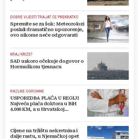
DOBRE VIJESTI TRAJAT ĆE PREKRATKO
Spremite se za šok: Meteorolozi
poslali dramatično upozorenje,
ovo nikome neće odgovarati
KRAJ KRIZE?
SAD uskoro očekuje dogovor o
Hormuškom tjesnacu
RAZLIKE OGROMNE
USPOREDBA PLAĆA U REGIJI
Najveća plaća doktora u BiH
4.000 KM, a u Hrvatskoj
najmanja 3.000 eura
Cijene na tržištu nekretnina i
dalje rastu, u Njemačkoj opet