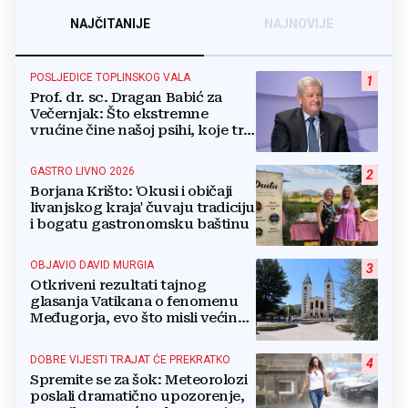
NAJČITANIJE
NAJNOVIJE
POSLJEDICE TOPLINSKOG VALA
1
Prof. dr. sc. Dragan Babić za
Večernjak: Što ekstremne
vrućine čine našoj psihi, koje tri
namirnice trebamo jesti, kako se
boriti...
GASTRO LIVNO 2026
2
Borjana Krišto: 'Okusi i običaji
livanjskog kraja' čuvaju tradiciju
i bogatu gastronomsku baštinu
OBJAVIO DAVID MURGIA
3
Otkriveni rezultati tajnog
glasanja Vatikana o fenomenu
Međugorja, evo što misli većina
crkevnih dužnosnika
DOBRE VIJESTI TRAJAT ĆE PREKRATKO
4
Spremite se za šok: Meteorolozi
poslali dramatično upozorenje,