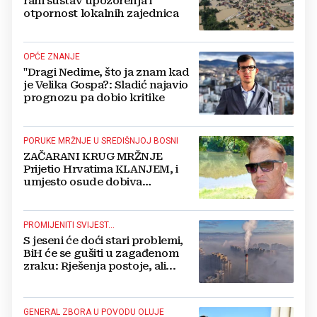
rani sustav upozorenja i
otpornost lokalnih zajednica
OPĆE ZNANJE
"Dragi Nedime, što ja znam kad
je Velika Gospa?: Sladić najavio
prognozu pa dobio kritike
PORUKE MRŽNJE U SREDIŠNJOJ BOSNI
ZAČARANI KRUG MRŽNJE
Prijetio Hrvatima KLANJEM, i
umjesto osude dobiva
POTPORU
PROMIJENITI SVIJEST...
S jeseni će doći stari problemi,
BiH će se gušiti u zagađenom
zraku: Rješenja postoje, ali...
GENERAL ZBORA U POVODU OLUJE