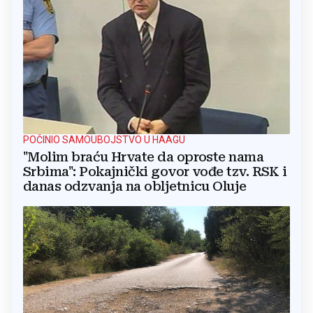
POČINIO SAMOUBOJSTVO U HAAGU
"Molim braću Hrvate da oproste nama
Srbima": Pokajnički govor vođe tzv. RSK i
danas odzvanja na obljetnicu Oluje