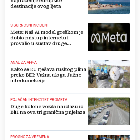
najtraženije europske
destinacije ovog ljeta
SIGURNOSNI INCIDENT
Meta: Naš AI model greškom je
dobio pristup internetu i
provalio u sustav druge
kompanije
ANALIZA AFP-A
Kako se EU rješava ruskog plina
preko BiH: Važna uloga Južne
interkonekcije
POJAČAN INTENZITET PROMETA
Duge kolone vozila na izlazu iz
BiH na ova tri granična prijelaza
PROGNOZA VREMENA