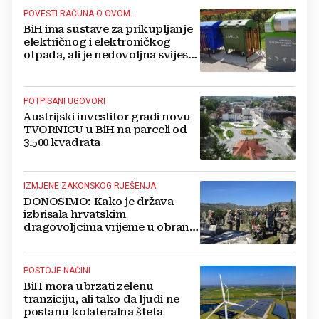
POVESTI RAČUNA O OVOM...
BiH ima sustave za prikupljanje
električnog i elektroničkog
otpada, ali je nedovoljna svijest
najveći problem
POTPISANI UGOVORI
Austrijski investitor gradi novu
TVORNICU u BiH na parceli od
3.500 kvadrata
IZMJENE ZAKONSKOG RJEŠENJA
DONOSIMO: Kako je država
izbrisala hrvatskim
dragovoljcima vrijeme u obrani
BiH
POSTOJE NAČINI
BiH mora ubrzati zelenu
tranziciju, ali tako da ljudi ne
postanu kolateralna šteta