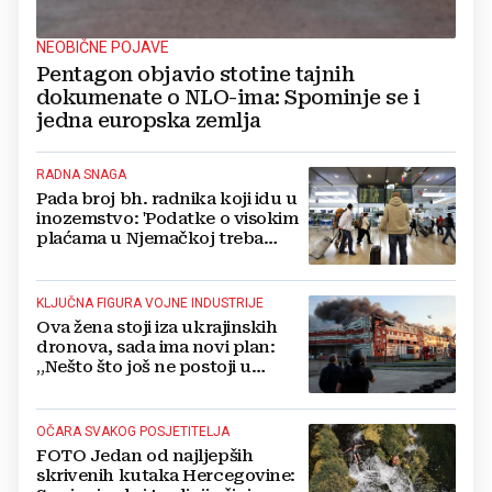
NEOBIČNE POJAVE
Pentagon objavio stotine tajnih
dokumenate o NLO-ima: Spominje se i
jedna europska zemlja
RADNA SNAGA
Pada broj bh. radnika koji idu u
inozemstvo: 'Podatke o visokim
plaćama u Njemačkoj treba
gledati s rezervom'
KLJUČNA FIGURA VOJNE INDUSTRIJE
Ova žena stoji iza ukrajinskih
dronova, sada ima novi plan:
„Nešto što još ne postoji u
svijetu“
OČARA SVAKOG POSJETITELJA
FOTO Jedan od najljepših
skrivenih kutaka Hercegovine: