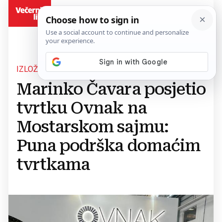
BiH
IZLOŽBENI PROSTOR TVRTKE IZ VITEZA
Marinko Čavara posjetio
tvrtku Ovnak na
Mostarskom sajmu:
Puna podrška domaćim
tvrtkama