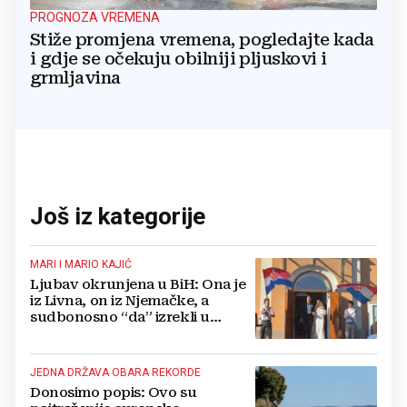
PROGNOZA VREMENA
Stiže promjena vremena, pogledajte kada
i gdje se očekuju obilniji pljuskovi i
grmljavina
Još iz kategorije
MARI I MARIO KAJIĆ
Ljubav okrunjena u BiH: Ona je
iz Livna, on iz Njemačke, a
sudbonosno “da” izrekli u
Kreševu, otkrili su zašto
JEDNA DRŽAVA OBARA REKORDE
Donosimo popis: Ovo su