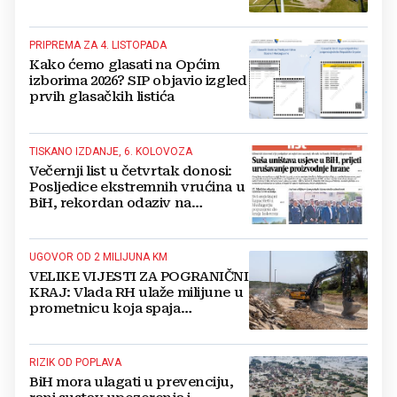
PRIPREMA ZA 4. LISTOPADA
Kako ćemo glasati na Općim
izborima 2026? SIP objavio izgled
prvih glasačkih listića
TISKANO IZDANJE, 6. KOLOVOZA
Večernji list u četvrtak donosi:
Posljedice ekstremnih vrućina u
BiH, rekordan odaziv na
Mladifestu, njemački projekt u
Grudama s plaćom od 2500 KM
UGOVOR OD 2 MILIJUNA KM
VELIKE VIJESTI ZA POGRANIČNI
KRAJ: Vlada RH ulaže milijune u
prometnicu koja spaja
Hercegovinu i Hrvatsku
RIZIK OD POPLAVA
BiH mora ulagati u prevenciju,