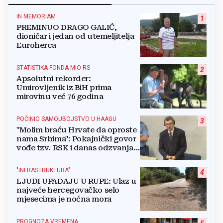
IN MEMORIAM
1
PREMINUO DRAGO GALIĆ,
dioničar i jedan od utemeljitelja
Euroherca
STATISTIKA FONDA MIO RS
2
Apsolutni rekorder:
Umirovljenik iz BiH prima
mirovinu već 76 godina
POČINIO SAMOUBOJSTVO U HAAGU
3
"Molim braću Hrvate da oproste
nama Srbima": Pokajnički govor
vođe tzv. RSK i danas odzvanja
na obljetnicu Oluje
"INFRASTRUKTURA"
4
LJUDI UPADAJU U RUPE: Ulaz u
najveće hercegovačko selo
mjesecima je noćna mora
PROGNOZA VREMENA