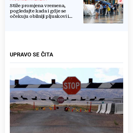
5
Stiže promjena vremena,
pogledajte kada i gdje se
očekuju obilniji pljuskovi i
grmljavina
UPRAVO SE ČITA