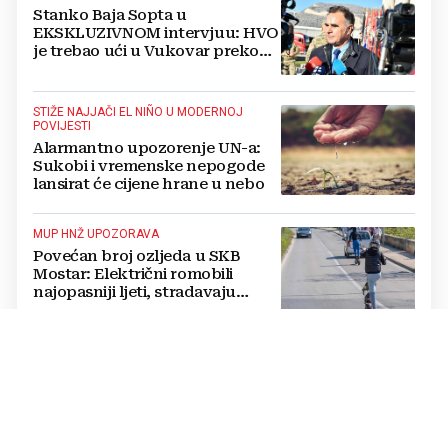
Stanko Baja Sopta u
EKSKLUZIVNOM intervjuu: HVO
je trebao ući u Vukovar preko
Marinaca, Bogdanovaca i
Bršadina
STIŽE NAJJAČI EL NIÑO U MODERNOJ
POVIJESTI
Alarmantno upozorenje UN-a:
Sukobi i vremenske nepogode
lansirat će cijene hrane u nebo
MUP HNŽ UPOZORAVA
Povećan broj ozljeda u SKB
Mostar: Električni romobili
najopasniji ljeti, stradavaju
uglavnom djeca
EGZODUS LIJEČNIKA IZ JAVNOG SEKTORA
Od 2.250 KM do više od 3.000 eura
u EU: Koliko su doista plaćeni
naši liječnici?