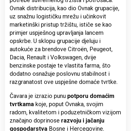
potrebe suvremenog tržišta i potrošača.
Ovnak distribucija, kao dio Ovnak grupacije,
uz snažnu logističku mrežu i učinkovit
marketinški pristup tržištu, ističe se kao
primjer uspješnog upravljanja lancem
opskrbe. U sklopu grupacije djeluju i
autokuće za brendove Citroën, Peugeot,
Dacia, Renault i Volkswagen, dvije
benzinske postaje te vlastita farma, što
dodatno osnažuje poslovnu stabilnost i
razgranatost ove uspješne domaće tvrtke.
Čavara je izrazio punu
potporu domaćim
tvrtkama
koje, poput Ovnaka, svojim
radom, kvalitetom i poduzetničkom vizijom
značajno doprinose
razvoju i jačanju
gospodarstva
Bosne i Hercegovine.