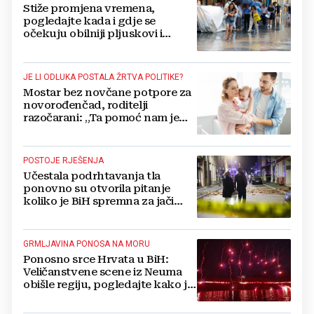
Stiže promjena vremena,
pogledajte kada i gdje se
očekuju obilniji pljuskovi i
grmljavina
JE LI ODLUKA POSTALA ŽRTVA POLITIKE?
Mostar bez novčane potpore za
novorođenčad, roditelji
razočarani: „Ta pomoć nam je
itekako potrebna“
POSTOJE RJEŠENJA
Učestala podrhtavanja tla
ponovno su otvorila pitanje
koliko je BiH spremna za jači
potres
GRMLJAVINA PONOSA NA MORU
Ponosno srce Hrvata u BiH:
Veličanstvene scene iz Neuma
obišle regiju, pogledajte kako je
proslavljena "Oluja"