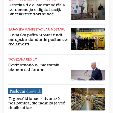
Katarina d.o.o. Mostar održala
konferenciju o digitalizaciji:
Svjetski trendovi se već
primjenjuju i u BiH
SAJAMSKA MANIFESTACIJA U MOSTARU
Hrvatska pošta Mostar nudi
europske standarde poštanske
djelatnosti
"POVEZANA REGIJA"
Čović otvorio IV. mostarski
ekonomskI forum
Trgovački lanac zatvara 50
poslovnica, dio radnika je već
dobilo otkaz