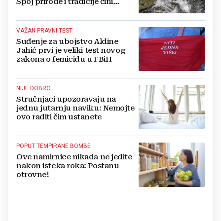
Spoj prirode i tradicije čini
Koćušu jedinstvenom
destinacijom
VAŽAN PRAVNI TEST
Suđenje za ubojstvo Aldine
Jahić prvi je veliki test novog
zakona o femicidu u FBiH
NIJE DOBRO
Stručnjaci upozoravaju na
jednu jutarnju naviku: Nemojte
ovo raditi čim ustanete
POPUT TEMPIRANE BOMBE
Ove namirnice nikada ne jedite
nakon isteka roka: Postanu
otrovne!