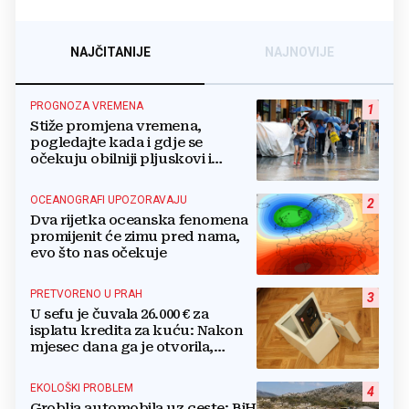
NAJČITANIJE
NAJNOVIJE
PROGNOZA VREMENA
1
Stiže promjena vremena,
pogledajte kada i gdje se
očekuju obilniji pljuskovi i
grmljavina
OCEANOGRAFI UPOZORAVAJU
2
Dva rijetka oceanska fenomena
promijenit će zimu pred nama,
evo što nas očekuje
PRETVORENO U PRAH
3
U sefu je čuvala 26.000 € za
isplatu kredita za kuću: Nakon
mjesec dana ga je otvorila,
pozlilo joj je
EKOLOŠKI PROBLEM
4
Groblja automobila uz ceste: BiH