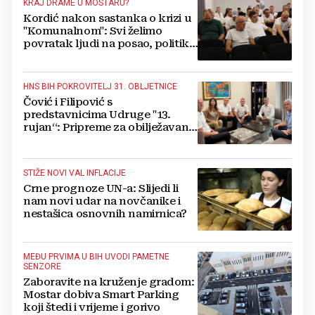
KRAJ DRAME U MOSTARU?
Kordić nakon sastanka o krizi u
"Komunalnom": Svi želimo
povratak ljudi na posao, politika
mora dalje od ovoga
HNS BIH POKROVITELJ 31. OBLJETNICE
Čović i Filipović s
predstavnicima Udruge "13.
rujan“: Pripreme za obilježavanje
oslobođenja kraljevskog grada
Jajca
STIŽE NOVI VAL INFLACIJE
Crne prognoze UN-a: Slijedi li
nam novi udar na novčanike i
nestašica osnovnih namirnica?
MEĐU PRVIMA U BIH UVODI PAMETNE
SENZORE
Zaboravite na kruženje gradom:
Mostar dobiva Smart Parking
koji štedi i vrijeme i gorivo