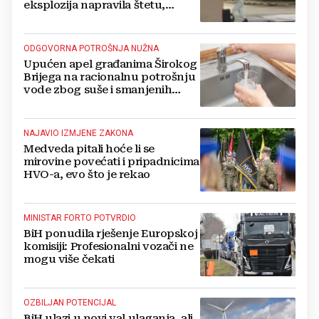
eksplozija napravila štetu,
stanari natjerali pljačkaše u bijeg
ODGOVORNA POTROŠNJA NUŽNA
Upućen apel građanima Širokog
Brijega na racionalnu potrošnju
vode zbog suše i smanjenih
zaliha
NAJAVIO IZMJENE ZAKONA
Medveda pitali hoće li se
mirovine povećati i pripadnicima
HVO-a, evo što je rekao
MINISTAR FORTO POTVRDIO
BiH ponudila rješenje Europskoj
komisiji: Profesionalni vozači ne
mogu više čekati
OZBILJAN POTENCIJAL
BiH ulazi u novi val ulaganja, ali