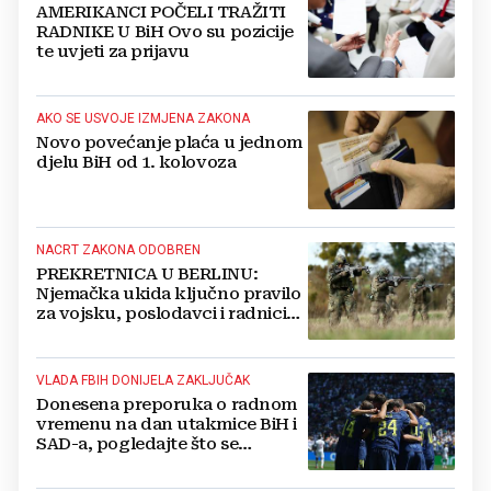
AMERIKANCI POČELI TRAŽITI
RADNIKE U BiH Ovo su pozicije
te uvjeti za prijavu
AKO SE USVOJE IZMJENA ZAKONA
Novo povećanje plaća u jednom
djelu BiH od 1. kolovoza
NACRT ZAKONA ODOBREN
PREKRETNICA U BERLINU:
Njemačka ukida ključno pravilo
za vojsku, poslodavci i radnici
više se neće pitati za pristanak
VLADA FBIH DONIJELA ZAKLJUČAK
Donesena preporuka o radnom
vremenu na dan utakmice BiH i
SAD-a, pogledajte što se
predlaže