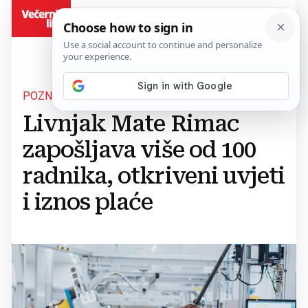
BiH
POZNATI DETALJI
Livnjak Mate Rimac
zapošljava više od 100
radnika, otkriveni uvjeti
i iznos plaće