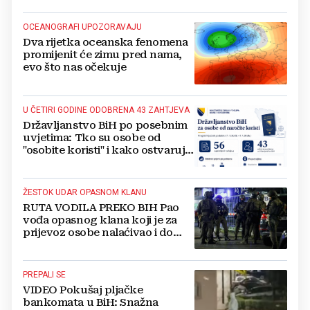
OCEANOGRAFI UPOZORAVAJU
Dva rijetka oceanska fenomena
promijenit će zimu pred nama,
evo što nas očekuje
U ČETIRI GODINE ODOBRENA 43 ZAHTJEVA
Državljanstvo BiH po posebnim
uvjetima: Tko su osobe od
"osobite koristi" i kako ostvaruju
to pravo?
ŽESTOK UDAR OPASNOM KLANU
RUTA VODILA PREKO BIH Pao
vođa opasnog klana koji je za
prijevoz osobe nalaćivao i do
10.000 eura
PREPALI SE
VIDEO Pokušaj pljačke
bankomata u BiH: Snažna