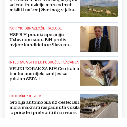
zelena tranzicija mora odmah
misliti i na kraj životnog vijeka
vjetroelektrana
ISCRPNO OBRAZLOŽILI RAZLOGE
HSP BiH podnio apelaciju
Ustavnom sudu BiH protiv
ovjere kandidature Slavena
Kovačevića
INTEGRACA BIH U EU PODRUČJE PLAĆANJA
VELIKI KORAK ZA BIH Centralna
banka podnijela zahtjev za
pristup SEPA-i
EKOLOŠKI PROBLEM
Groblja automobila uz ceste: BiH
mora maknuti raspadnuta vozila
iz prirode i pretvoriti ih u resurs