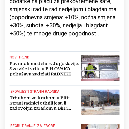
dodatke na plaću za prekovremene sate,
smjenski rad te rad nedjeljom i blagdanima
(popodnevna smjena: +10%, noćna smjena:
+30%, subota: +30%, nedjelja i blagdani:
+50%) te mnoge druge pogodnosti.
NOVI TREND
Povratak modelu iz Jugoslavije:
Sve više tvrtki u BiH OVAKO
pokušava zadržati RADNIKE
ISPOVIJESTI STRANIH RADNIKA
Trbuhom za kruhom u BiH:
Strani radnici otkrili jesu li
zadovoljni zaradom u BiH i
koliko novca šalju svojoj
OBITELJI
'REGRUTIRANJE' ZA IZBORE