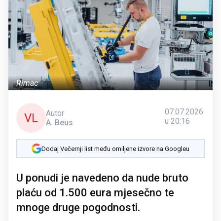
Rimac
07.07.2026.
Autor
VL
u 20:16
A. Beus
Dodaj Večernji list među omiljene izvore na Googleu
U ponudi je navedeno da nude bruto
plaću od 1.500 eura mjesečno te
mnoge druge pogodnosti.