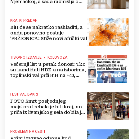
Njemačkoj, a sada razmišlja o
povratku
KRATKI PREDAH
BiH će se nakratko rashladiti, a
onda ponovno postaje
'PRŽIONICA': Stiže novi afrički val
TISKANO IZDANJE, 7. KOLOVOZA
Večernji list u petak donosi: Tko
su kandidati HDZ-a na izborima,
toplinski val prži BiH na +40,
moguće redukcije...
FESTIVAL BAKRI
FOTO Smrt posljednjeg
majstora trebala je biti kraj, no
priča iz livanjskog sela dobila je
neočekivan nastavak
PROBLEMI NA CESTI
Požar izazvao odrone kod