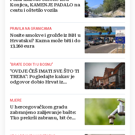
Konjica, KAMENJE PADALO na
cestu i oštetilo vozila
PRAVILA NA GRANICAMA
Nosite smokve i grožđe iz BiH u
Hrvatsku? Kazna može biti i do
13.260 eura
"BRATE DOĐI TI U BOSNU"
"OVDJE ĆEŠ IMATI SVE ŠTO TI
TREBA": Pogledajte kakav je
odgovor dobio Hrvat iz
Münchena kad je pitao treba li
se vratiti kući
MJERE
U hercegovačkom gradu
zabranjeno zalijevanje bašte:
Tko prekrši zabranu, bit će
isključen s mreže i novčano
kažnjen