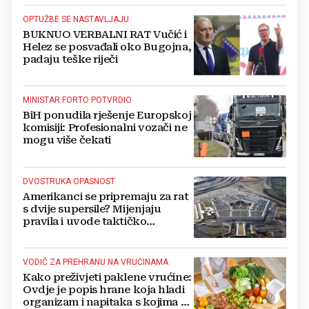
OPTUŽBE SE NASTAVLJAJU
BUKNUO VERBALNI RAT Vučić i
Helez se posvađali oko Bugojna,
padaju teške riječi
MINISTAR FORTO POTVRDIO
BiH ponudila rješenje Europskoj
komisiji: Profesionalni vozači ne
mogu više čekati
DVOSTRUKA OPASNOST
Amerikanci se pripremaju za rat
s dvije supersile? Mijenjaju
pravila i uvode taktičko
nuklearno oružje
VODIČ ZA PREHRANU NA VRUĆINAMA
Kako preživjeti paklene vrućine:
Ovdje je popis hrane koja hladi
organizam i napitaka s kojima si