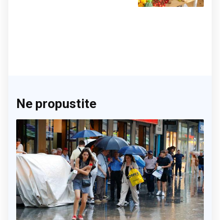
činite 'medvjeđu uslugu'
Ne propustite