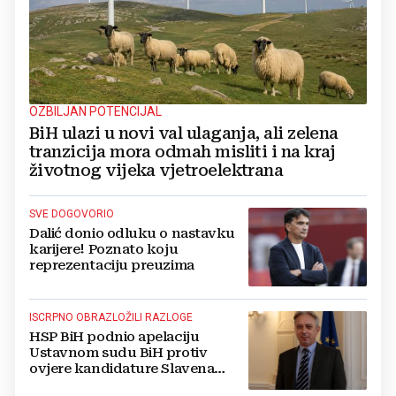
OZBILJAN POTENCIJAL
BiH ulazi u novi val ulaganja, ali zelena
tranzicija mora odmah misliti i na kraj
životnog vijeka vjetroelektrana
SVE DOGOVORIO
Dalić donio odluku o nastavku
karijere! Poznato koju
reprezentaciju preuzima
ISCRPNO OBRAZLOŽILI RAZLOGE
HSP BiH podnio apelaciju
Ustavnom sudu BiH protiv
ovjere kandidature Slavena
Kovačevića