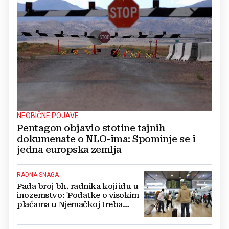
NEOBIČNE POJAVE
Pentagon objavio stotine tajnih
dokumenate o NLO-ima: Spominje se i
jedna europska zemlja
RADNA SNAGA
Pada broj bh. radnika koji idu u
inozemstvo: 'Podatke o visokim
plaćama u Njemačkoj treba
gledati s rezervom'