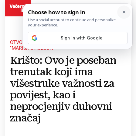
BiH
OTVOREN MUZEJSKO-GALERIJSKI PROSTOR
"MARIJA ZVIJEZDA"
Krišto: Ovo je poseban
trenutak koji ima
višestruke važnosti za
povijest, kao i
neprocjenjiv duhovni
značaj