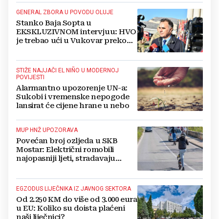
GENERAL ZBORA U POVODU OLUJE
Stanko Baja Sopta u
EKSKLUZIVNOM intervjuu: HVO
je trebao ući u Vukovar preko
Marinaca, Bogdanovaca i
Bršadina
STIŽE NAJJAČI EL NIÑO U MODERNOJ
POVIJESTI
Alarmantno upozorenje UN-a:
Sukobi i vremenske nepogode
lansirat će cijene hrane u nebo
MUP HNŽ UPOZORAVA
Povećan broj ozljeda u SKB
Mostar: Električni romobili
najopasniji ljeti, stradavaju
uglavnom djeca
EGZODUS LIJEČNIKA IZ JAVNOG SEKTORA
Od 2.250 KM do više od 3.000 eura
u EU: Koliko su doista plaćeni
naši liječnici?