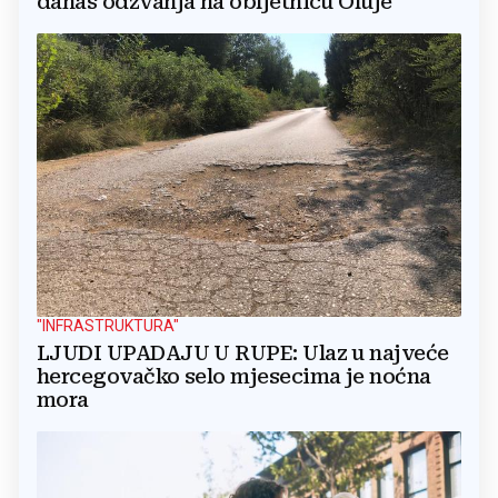
danas odzvanja na obljetnicu Oluje
"INFRASTRUKTURA"
LJUDI UPADAJU U RUPE: Ulaz u najveće
hercegovačko selo mjesecima je noćna
mora