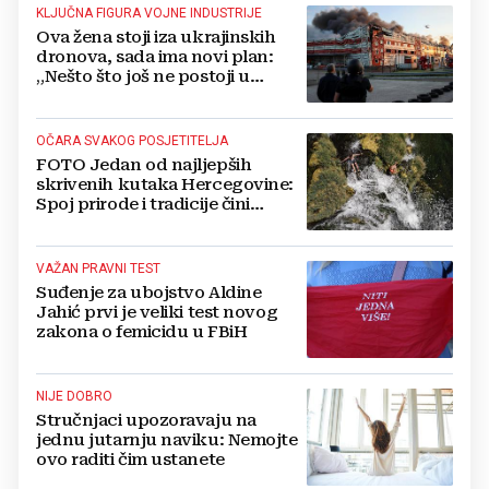
KLJUČNA FIGURA VOJNE INDUSTRIJE
Ova žena stoji iza ukrajinskih
dronova, sada ima novi plan:
„Nešto što još ne postoji u
svijetu“
OČARA SVAKOG POSJETITELJA
FOTO Jedan od najljepših
skrivenih kutaka Hercegovine:
Spoj prirode i tradicije čini
Koćušu jedinstvenom
destinacijom
VAŽAN PRAVNI TEST
Suđenje za ubojstvo Aldine
Jahić prvi je veliki test novog
zakona o femicidu u FBiH
NIJE DOBRO
Stručnjaci upozoravaju na
jednu jutarnju naviku: Nemojte
ovo raditi čim ustanete