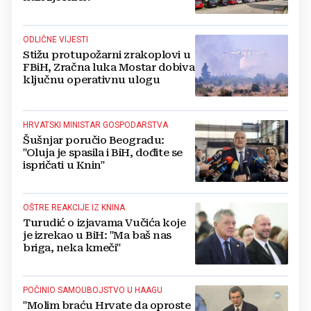
ODLIČNE VIJESTI
Stižu protupožarni zrakoplovi u
FBiH, Zračna luka Mostar dobiva
ključnu operativnu ulogu
HRVATSKI MINISTAR GOSPODARSTVA
Šušnjar poručio Beogradu:
"Oluja je spasila i BiH, dođite se
ispričati u Knin"
OŠTRE REAKCIJE IZ KNINA
Turudić o izjavama Vučića koje
je izrekao u BiH: "Ma baš nas
briga, neka kmeči"
POČINIO SAMOUBOJSTVO U HAAGU
"Molim braću Hrvate da oproste