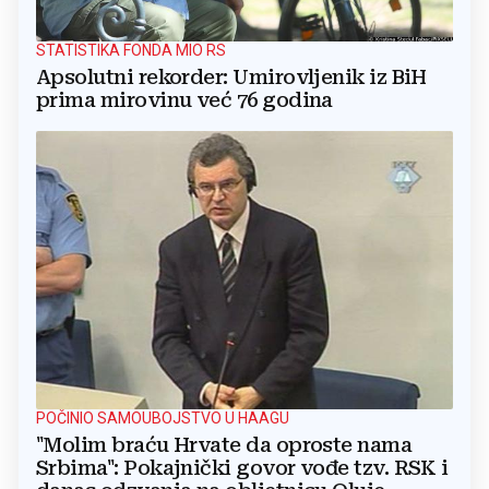
STATISTIKA FONDA MIO RS
Apsolutni rekorder: Umirovljenik iz BiH
prima mirovinu već 76 godina
POČINIO SAMOUBOJSTVO U HAAGU
"Molim braću Hrvate da oproste nama
Srbima": Pokajnički govor vođe tzv. RSK i