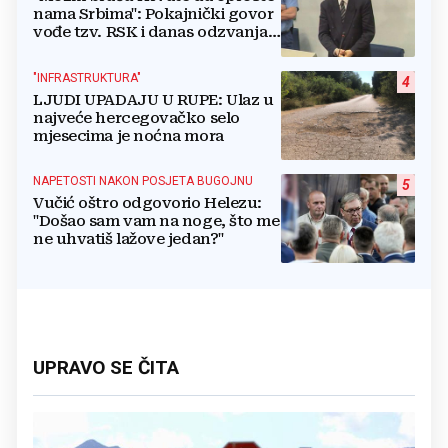
nama Srbima": Pokajnički govor
vođe tzv. RSK i danas odzvanja
na obljetnicu Oluje
"INFRASTRUKTURA"
4
LJUDI UPADAJU U RUPE: Ulaz u
najveće hercegovačko selo
mjesecima je noćna mora
NAPETOSTI NAKON POSJETA BUGOJNU
5
Vučić oštro odgovorio Helezu:
"Došao sam vam na noge, što me
ne uhvatiš lažove jedan?"
UPRAVO SE ČITA