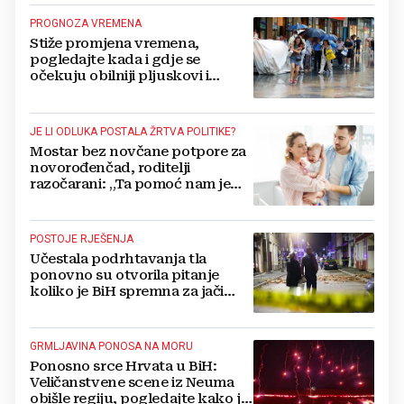
PROGNOZA VREMENA
Stiže promjena vremena,
pogledajte kada i gdje se
očekuju obilniji pljuskovi i
grmljavina
JE LI ODLUKA POSTALA ŽRTVA POLITIKE?
Mostar bez novčane potpore za
novorođenčad, roditelji
razočarani: „Ta pomoć nam je
itekako potrebna“
POSTOJE RJEŠENJA
Učestala podrhtavanja tla
ponovno su otvorila pitanje
koliko je BiH spremna za jači
potres
GRMLJAVINA PONOSA NA MORU
Ponosno srce Hrvata u BiH:
Veličanstvene scene iz Neuma
obišle regiju, pogledajte kako je