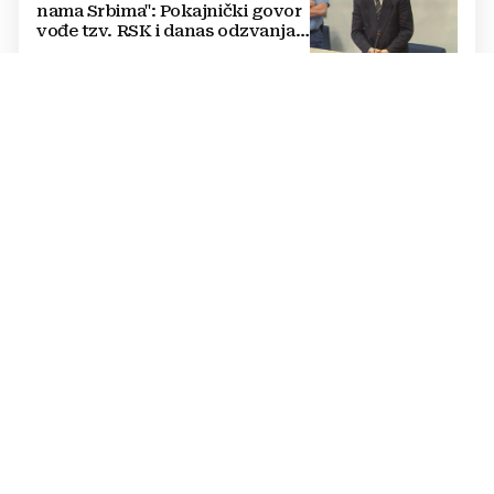
nama Srbima": Pokajnički govor
vođe tzv. RSK i danas odzvanja
na obljetnicu Oluje
ODLUKA SE NE ODNOSI NA POLITIČARE
Uskoro isplata za više od 21.000
radnika u BiH: Doznajte tko
dobiva i do 1.200 KM više uz
srpanjsku plaću
"ŽELIM SASLUŠATI SVAKOG OD 22 RADNIKA
BEZ PRITISKA“
Preokret u slučaju JP
Komunalno: Inspekcija poništila
postupak otkaza, Kordić traži
pojedinačne razgovore s
radnicima
OD MORA PREMA PLANINI
Dok se obala ljeti sve češće guši
u gužvama i vrućini, planine BiH
nude svježinu i slobodu