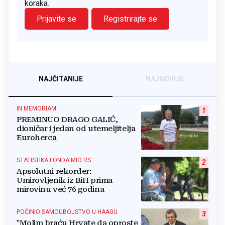
koraka.
Prijavite se
Registrirajte se
NAJČITANIJE
NAJNOVIJE
IN MEMORIAM
1
PREMINUO DRAGO GALIĆ,
dioničar i jedan od utemeljitelja
Euroherca
STATISTIKA FONDA MIO RS
2
Apsolutni rekorder:
Umirovljenik iz BiH prima
mirovinu već 76 godina
POČINIO SAMOUBOJSTVO U HAAGU
3
"Molim braću Hrvate da oproste