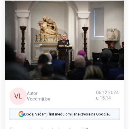
06.12.2024.
Autor
VL
u 15:14
Vecernji.ba
Dodaj Večernji list među omiljene izvore na Googleu