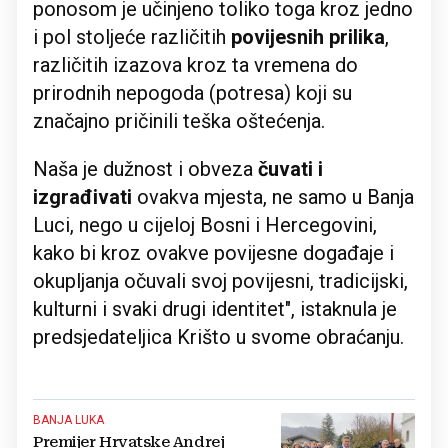
ponosom je učinjeno toliko toga kroz jedno
i pol stoljeće različitih
povijesnih prilika
,
različitih izazova kroz ta vremena do
prirodnih nepogoda (potresa) koji su
značajno pričinili teška oštećenja.
Naša je dužnost i obveza
čuvati i
izgrađivati
ovakva mjesta, ne samo u Banja
Luci, nego u cijeloj Bosni i Hercegovini,
kako bi kroz ovakve povijesne događaje i
okupljanja očuvali svoj povijesni, tradicijski,
kulturni i svaki drugi identitet", istaknula je
predsjedateljica Krišto u svome obraćanju.
BANJA LUKA
Premijer Hrvatske Andrej