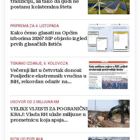
tranziciju, ali tako da ljudi ne
postanu kolateralna šteta
PRIPREMA ZA 4. LISTOPADA
Kako ćemo glasati na Općim
izborima 2026? SIP objavio izgled
prvih glasačkih listića
TISKANO IZDANJE, 6. KOLOVOZA
Večernji list u četvrtak donosi:
Posljedice ekstremnih vrućina u
BiH, rekordan odaziv na
Mladifestu, njemački projekt u
Grudama s plaćom od 2500 KM
UGOVOR OD 2 MILIJUNA KM
VELIKE VIJESTI ZA POGRANIČNI
KRAJ: Vlada RH ulaže milijune u
prometnicu koja spaja
Hercegovinu i Hrvatsku
RIZIK OD POPLAVA