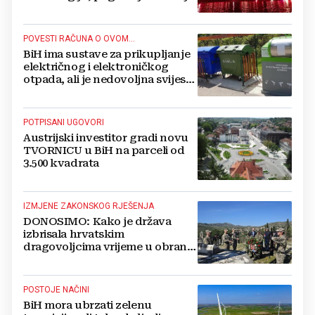
proslavljena "Oluja"
POVESTI RAČUNA O OVOM...
BiH ima sustave za prikupljanje
električnog i elektroničkog
otpada, ali je nedovoljna svijest
najveći problem
POTPISANI UGOVORI
Austrijski investitor gradi novu
TVORNICU u BiH na parceli od
3.500 kvadrata
IZMJENE ZAKONSKOG RJEŠENJA
DONOSIMO: Kako je država
izbrisala hrvatskim
dragovoljcima vrijeme u obrani
BiH
POSTOJE NAČINI
BiH mora ubrzati zelenu