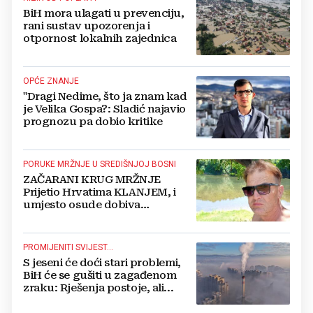
BiH mora ulagati u prevenciju,
rani sustav upozorenja i
otpornost lokalnih zajednica
OPĆE ZNANJE
"Dragi Nedime, što ja znam kad
je Velika Gospa?: Sladić najavio
prognozu pa dobio kritike
PORUKE MRŽNJE U SREDIŠNJOJ BOSNI
ZAČARANI KRUG MRŽNJE
Prijetio Hrvatima KLANJEM, i
umjesto osude dobiva
POTPORU
PROMIJENITI SVIJEST...
S jeseni će doći stari problemi,
BiH će se gušiti u zagađenom
zraku: Rješenja postoje, ali...