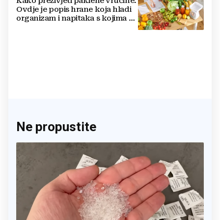
Kako preživjeti paklene vrućine:
Ovdje je popis hrane koja hladi
organizam i napitaka s kojima si
činite 'medvjeđu uslugu'
Ne propustite