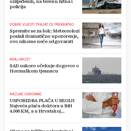
ozlijeđenih, na terenu hitna i
policija
DOBRE VIJESTI TRAJAT ĆE PREKRATKO
Spremite se za šok: Meteorolozi
poslali dramatično upozorenje,
ovo nikome neće odgovarati
KRAJ KRIZE?
SAD uskoro očekuje dogovor o
Hormuškom tjesnacu
RAZLIKE OGROMNE
USPOREDBA PLAĆA U REGIJI
Najveća plaća doktora u BiH
4.000 KM, a u Hrvatskoj
najmanja 3.000 eura