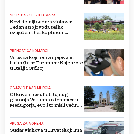
Ukrajini
NESREĆA KOD BJELOVARA
Novi detalji sudara vlakova:
Jedan strojovođa teško
ozlijeđen i helikopterom
prebačen na Rebro, drugi u
velikom šoku
PRENOSE GA KOMARCI
Virus za koji nema cjepiva ni
lijeka širi se Europom: Najgore je
u Italiji i Grčkoj
OBJAVIO DAVID MURGIA
Otkriveni rezultati tajnog
glasanja Vatikana o fenomenu
Međugorja, evo što misli većina
crkevnih dužnosnika
PRUGA ZATVORENA
Sudar vlakova u Hrvatskoj: Ima