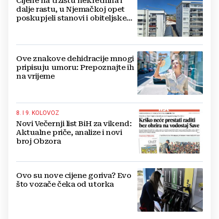
Cijene na tržištu nekretnina i
dalje rastu, u Njemačkoj opet
poskupjeli stanovi i obiteljske
kuće
Ove znakove dehidracije mnogi
pripisuju umoru: Prepoznajte ih
na vrijeme
8. I 9. KOLOVOZ
Novi Večernji list BiH za vikend:
Aktualne priče, analize i novi
broj Obzora
Ovo su nove cijene goriva? Evo
što vozače čeka od utorka