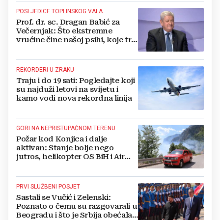
POSLJEDICE TOPLINSKOG VALA
Prof. dr. sc. Dragan Babić za
Večernjak: Što ekstremne
vrućine čine našoj psihi, koje tri
namirnice trebamo jesti, kako se
boriti...
REKORDERI U ZRAKU
Traju i do 19 sati: Pogledajte koji
su najduži letovi na svijetu i
kamo vodi nova rekordna linija
GORI NA NEPRISTUPAČNOM TERENU
Požar kod Konjica i dalje
aktivan: Stanje bolje nego
jutros, helikopter OS BiH i Air
Tractori pomogli u gašenju
PRVI SLUŽBENI POSJET
Sastali se Vučić i Zelenski:
Poznato o čemu su razgovarali u
Beogradu i što je Srbija obećala