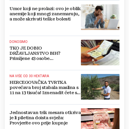
Umor koji ne prolazi: ovo je oblik
anemije koji mnogi zanemaruju,
a može skrivati teške bolesti
DONOSIMO
TKO JE DOBIO
DRŽAVLJANSTVO BIH?
Primljene 43 osobe...
NA VIŠE OD 30 HEKTARA
HERCEGOVAČKA TVRTKA
povećava broj stabala maslina s
11 na 13 tisuća! Iznenadit ćete se
kako ih štite
Jednostavan trik mesara otkriva
je li piletina doista svježa:
Provjerite ovo prije kupnje