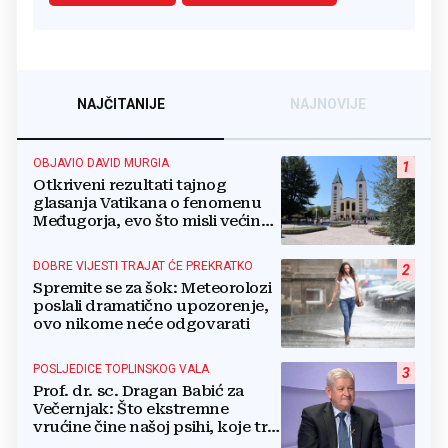
NAJČITANIJE
NAJNOVIJE
OBJAVIO DAVID MURGIA
1
Otkriveni rezultati tajnog
glasanja Vatikana o fenomenu
Međugorja, evo što misli većina
crkevnih dužnosnika
DOBRE VIJESTI TRAJAT ĆE PREKRATKO
2
Spremite se za šok: Meteorolozi
poslali dramatično upozorenje,
ovo nikome neće odgovarati
POSLJEDICE TOPLINSKOG VALA
3
Prof. dr. sc. Dragan Babić za
Večernjak: Što ekstremne
vrućine čine našoj psihi, koje tri
namirnice trebamo jesti, kako se