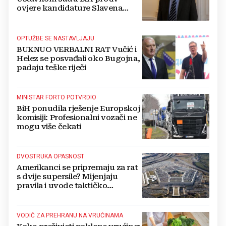
ovjere kandidature Slavena
Kovačevića
OPTUŽBE SE NASTAVLJAJU
BUKNUO VERBALNI RAT Vučić i
Helez se posvađali oko Bugojna,
padaju teške riječi
MINISTAR FORTO POTVRDIO
BiH ponudila rješenje Europskoj
komisiji: Profesionalni vozači ne
mogu više čekati
DVOSTRUKA OPASNOST
Amerikanci se pripremaju za rat
s dvije supersile? Mijenjaju
pravila i uvode taktičko
nuklearno oružje
VODIČ ZA PREHRANU NA VRUĆINAMA