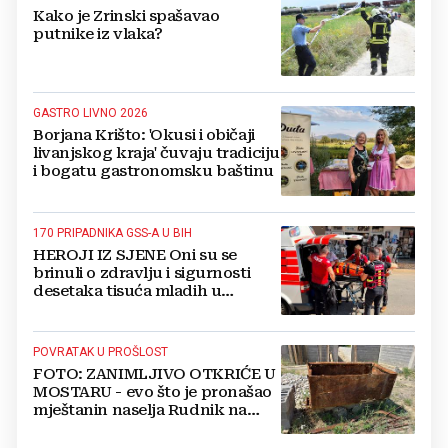
Kako je Zrinski spašavao
putnike iz vlaka?
GASTRO LIVNO 2026
Borjana Krišto: 'Okusi i običaji
livanjskog kraja' čuvaju tradiciju
i bogatu gastronomsku baštinu
170 PRIPADNIKA GSS-A U BIH
HEROJI IZ SJENE Oni su se
brinuli o zdravlju i sigurnosti
desetaka tisuća mladih u
Međugorju. DONOSIMO
FOTOGRAFIJE
POVRATAK U PROŠLOST
FOTO: ZANIMLJIVO OTKRIĆE U
MOSTARU - evo što je pronašao
mještanin naselja Rudnik na
svome imanju