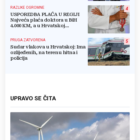
boriti...
RAZLIKE OGROMNE
4
USPOREDBA PLAĆA U REGIJI
Najveća plaća doktora u BiH
4.000 KM, a u Hrvatskoj
najmanja 3.000 eura
PRUGA ZATVORENA
5
Sudar vlakova u Hrvatskoj: Ima
ozlijeđenih, na terenu hitna i
policija
UPRAVO SE ČITA