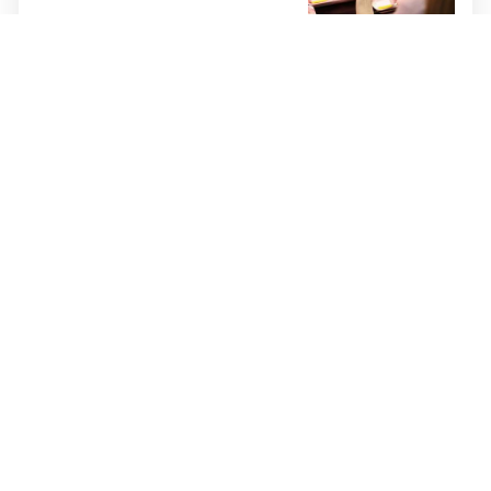
Cijene hrane ponovno rastu,
stiglo upozorenje za građane:
Poskupjeli pšenica, kukuruz,
šećer i biljna ulja
Žvakaća guma u borbi protiv
raka: Znanstvenici su razvili
moćno oružje koje uništava HPV
i bakterije
DOBRA VIJEST
Rodbina vam šalje novce iz
Njemačke u BiH? OVO ĆE VAS
OBRADOVATI!
UNATOČ SVIM KAMPANJAMA:
Svaka šesta osoba u EU