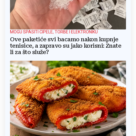
MOGU SPASITI CIPELE, TORBE I ELEKTRONIKU
Ove paketiće svi bacamo nakon kupnje
tenisice, a zapravo su jako korisni: Znate
li za što služe?