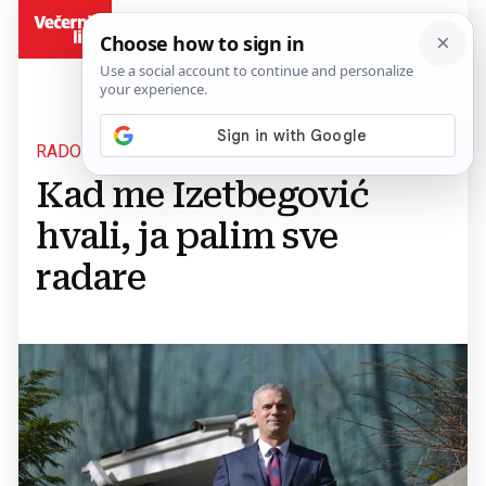
BiH
RADONČIĆ
Kad me Izetbegović
hvali, ja palim sve
radare