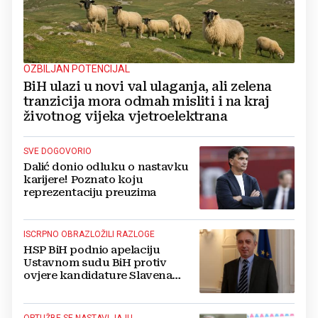
OZBILJAN POTENCIJAL
BiH ulazi u novi val ulaganja, ali zelena
tranzicija mora odmah misliti i na kraj
životnog vijeka vjetroelektrana
SVE DOGOVORIO
Dalić donio odluku o nastavku
karijere! Poznato koju
reprezentaciju preuzima
ISCRPNO OBRAZLOŽILI RAZLOGE
HSP BiH podnio apelaciju
Ustavnom sudu BiH protiv
ovjere kandidature Slavena
Kovačevića
OPTUŽBE SE NASTAVLJAJU