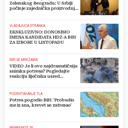
Zelenskog Beogradu: U Srbiji
počinje zajednička proizvodnja
oružja i dronova za Ukrajinu?
VLADAJUĆA STRANKA
EKSKLUZIVNO: DONOSIMO
IMENA KANDIDATA HDZ-A BIH
ZA IZBORE U LISTOPADU
ŠIRI SE MREŽAMA
VIDEO Je li ovo najdramatičnija
snimka potresa? Pogledajte
reakciju liječnika usred
operacije
PODRHTAVANJE TLA
Potres pogodio BiH: 'Probudio
me iz sna, krevet se zatresao'
PRIPREMITE SE