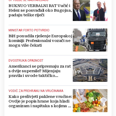
BUKNUO VERBALNI RAT Vučić i
Helez se posvađali oko Bugojna,
padaju teške riječi
MINISTAR FORTO POTVRDIO
BiH ponudila rješenje Europskoj
komisiji: Profesionalni vozači ne
mogu više čekati
DVOSTRUKA OPASNOST
Amerikanci se pripremaju za rat
s dvije supersile? Mijenjaju
pravila i uvode taktičko
nuklearno oružje
VODIČ ZA PREHRANU NA VRUĆINAMA
Kako preživjeti paklene vrućine:
Ovdje je popis hrane koja hladi
organizam i napitaka s kojima si
činite 'medvjeđu uslugu'