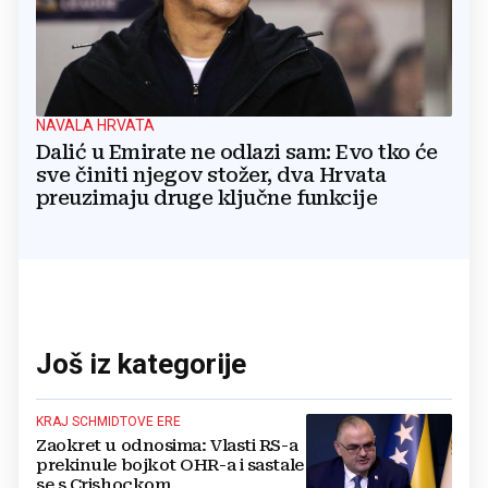
NAVALA HRVATA
Dalić u Emirate ne odlazi sam: Evo tko će
sve činiti njegov stožer, dva Hrvata
preuzimaju druge ključne funkcije
Još iz kategorije
KRAJ SCHMIDTOVE ERE
Zaokret u odnosima: Vlasti RS-a
prekinule bojkot OHR-a i sastale
se s Crishockom