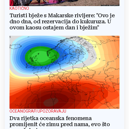
KAOTIČNO
Turisti bježe s Makarske rivijere: "Ovo je
dno dna, od rezervacija do kukuruza. U
ovom kaosu ostajem dan i bježim"
OCEANOGRAFI UPOZORAVAJU
Dva rijetka oceanska fenomena
promijenit će zimu pred nama, evo što