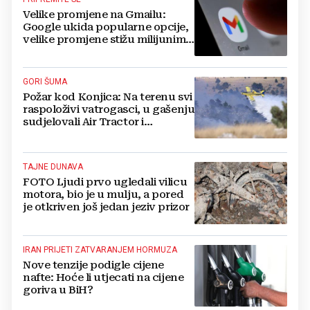
Velike promjene na Gmailu:
Google ukida popularne opcije,
velike promjene stižu milijunima
korisnika
GORI ŠUMA
Požar kod Konjica: Na terenu svi
raspoloživi vatrogasci, u gašenju
sudjelovali Air Tractor i
helikopter
TAJNE DUNAVA
FOTO Ljudi prvo ugledali vilicu
motora, bio je u mulju, a pored
je otkriven još jedan jeziv prizor
IRAN PRIJETI ZATVARANJEM HORMUZA
Nove tenzije podigle cijene
nafte: Hoće li utjecati na cijene
goriva u BiH?