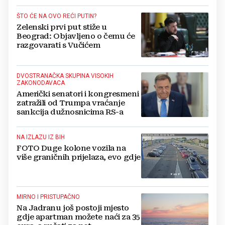
ŠTO ĆE NA OVO REĆI PUTIN?
Zelenski prvi put stiže u
Beograd: Objavljeno o čemu će
razgovarati s Vučićem
DVOSTRANAČKA SKUPINA VISOKIH
ZAKONODAVACA
Američki senatori i kongresmeni
zatražili od Trumpa vraćanje
sankcija dužnosnicima RS-a
NA IZLAZU IZ BIH
FOTO Duge kolone vozila na
više graničnih prijelaza, evo gdje
MIRNO I PRISTUPAČNO
Na Jadranu još postoji mjesto
gdje apartman možete naći za 35