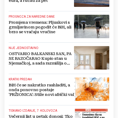
eura, a ručati za pet
PROGNOZA ZA NAREDNE DANE
Promjena vremena: Pljuskovi s
grmljavinom pogodit će BiH, ali
brzo se vraćaju vrućine
NIJE JEDNOSTAVNO
OSTVARIO BALKANSKI SAN, PA
SE RAZOČARAO Kupio stan u
Njemačkoj, a sada razmišlja o
povratku
KRATKI PREDAH
BiH će se nakratko rashladiti, a
onda ponovno postaje
'PRŽIONICA': Stiže novi afrički val
TISKANO IZDANJE, 7. KOLOVOZA
Večernji list u petak donosi: Tko