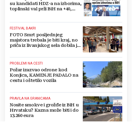
su kandidati HDZ-a na izborima,
toplinski val prži BiH na +40,
moguće redukcije...
FESTIVAL BAKRI
FOTO Smrt posljednjeg
majstora trebala je biti kraj, no
priča iz livanjskog sela dobila je
neočekivan nastavak
PROBLEMI NA CESTI
Požar izazvao odrone kod
Konjica, KAMENJE PADALO na
cestu i oštetilo vozila
PRAVILA NA GRANICAMA
Nosite smokve i grožđe iz BiH u
Hrvatsku? Kazna može biti i do
13.260 eura