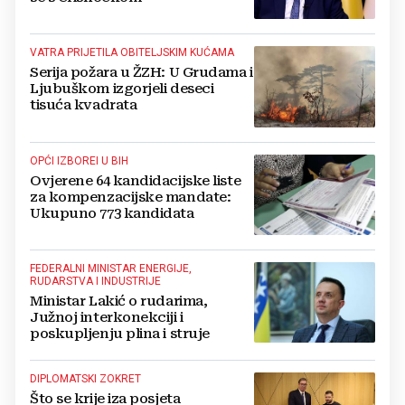
VATRA PRIJETILA OBITELJSKIM KUĆAMA
Serija požara u ŽZH: U Grudama i
Ljubuškom izgorjeli deseci
tisuća kvadrata
OPĆI IZBOREI U BIH
Ovjerene 64 kandidacijske liste
za kompenzacijske mandate:
Ukupuno 773 kandidata
FEDERALNI MINISTAR ENERGIJE,
RUDARSTVA I INDUSTRIJE
Ministar Lakić o rudarima,
Južnoj interkonekciji i
poskupljenju plina i struje
DIPLOMATSKI ZOKRET
Što se krije iza posjeta