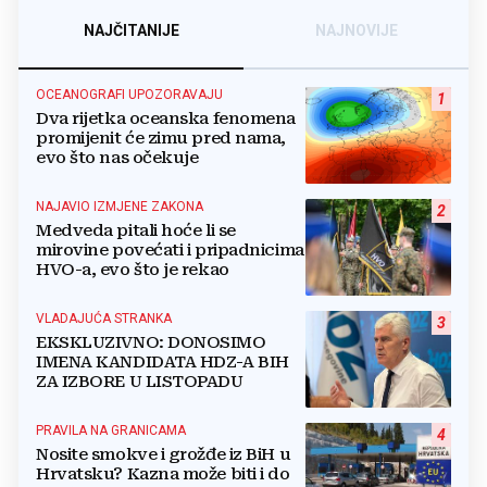
NAJČITANIJE
NAJNOVIJE
OCEANOGRAFI UPOZORAVAJU
1
Dva rijetka oceanska fenomena
promijenit će zimu pred nama,
evo što nas očekuje
NAJAVIO IZMJENE ZAKONA
2
Medveda pitali hoće li se
mirovine povećati i pripadnicima
HVO-a, evo što je rekao
VLADAJUĆA STRANKA
3
EKSKLUZIVNO: DONOSIMO
IMENA KANDIDATA HDZ-A BIH
ZA IZBORE U LISTOPADU
PRAVILA NA GRANICAMA
4
Nosite smokve i grožđe iz BiH u
Hrvatsku? Kazna može biti i do