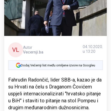
04.10.2020.
Autor
VL
u 13:20
Vecernji.ba
Dodaj Večernji list među omiljene izvore na Googleu
Fahrudin Radončić, lider SBB-a, kazao je da
su Hrvati na čelu s Draganom Čovićem
uspjeli internacionalizirati "hrvatsko pitanje
u BiH" i staviti to pitanje na stol Pompeu i
drugim međunarodnim dužnosnicima.