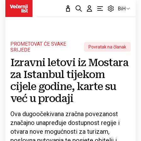
BiH
PROMETOVAT ĆE SVAKE
Povratak na članak
SRIJEDE
Izravni letovi iz Mostara
za Istanbul tijekom
cijele godine, karte su
već u prodaji
Ova dugoočekivana zračna povezanost
značajno unapređuje dostupnost regije i
otvara nove mogućnosti za turizam,
poslovna putovanja te posjete obitelji i