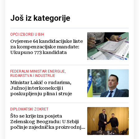
Još iz kategorije
OPĆI IZBOREI U BIH
Ovjerene 64 kandidacijske liste
za kompenzacijske mandate:
Ukupuno 773 kandidata
FEDERALNI MINISTAR ENERGIJE,
RUDARSTVA I INDUSTRIJE
Ministar Lakić o rudarima,
Južnoj interkonekciji i
poskupljenju plina i struje
DIPLOMATSKI ZOKRET
Što se krije iza posjeta
Zelenskog Beogradu: U Srbiji
počinje zajednička proizvodnja
oružja i dronova za Ukrajinu?