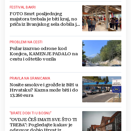
FESTIVAL BAKRI
FOTO Smrt posljednjeg
majstora trebala je biti kraj, no
priča iz livanjskog sela dobila je
neočekivan nastavak
PROBLEMI NA CESTI
Požar izazvao odrone kod
Konjica, KAMENJE PADALO na
cestu i oštetilo vozila
PRAVILA NA GRANICAMA
Nosite smokve i grožđe iz BiH u
Hrvatsku? Kazna može biti i do
13.260 eura
"BRATE DOĐI TI U BOSNU"
"OVDJE ĆEŠ IMATI SVE ŠTO TI
TREBA": Pogledajte kakav je
odgovor dobio Hrvat iz