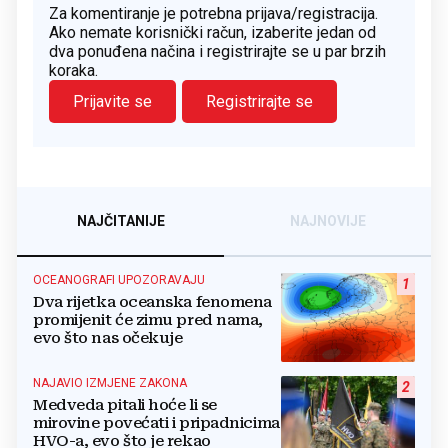
Za komentiranje je potrebna prijava/registracija.
Ako nemate korisnički račun, izaberite jedan od
dva ponuđena načina i registrirajte se u par brzih
koraka.
Prijavite se
Registrirajte se
NAJČITANIJE
NAJNOVIJE
OCEANOGRAFI UPOZORAVAJU
1
Dva rijetka oceanska fenomena
promijenit će zimu pred nama,
evo što nas očekuje
NAJAVIO IZMJENE ZAKONA
2
Medveda pitali hoće li se
mirovine povećati i pripadnicima
HVO-a, evo što je rekao