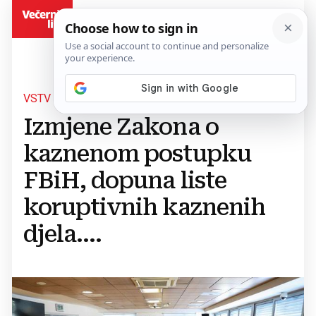
BiH
VSTV BIH
Izmjene Zakona o
kaznenom postupku
FBiH, dopuna liste
koruptivnih kaznenih
djela....