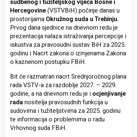
sudbenog i tužiteljskog vijeća Bosne i
Hercegovine
(VSTVBiH) počinje danas u
prostorijama
Okružnog suda u Trebinju.
Prvog dana sjednice na dnevnom redu je
prezentacija nalaza istraživanja percepcije i
iskustva za pravosudni sustav BiH za 2025.
godinu i Nacrt zakona o izmjenama Zakona
o kaznenom postupku FBiH.
Bit će razmatran nacrt Srednjoročnog plana
rada VSTV-a za razdoblje 2027. – 2029.
godine, a na dnevnom redu je i
ocjenjivanje
rada
nositelja pravosudnih funkcija u
sudovima i tužiteljstvima za 2025. godinu
te informacija o problemima o radu
Vrhovnog suda FBiH.