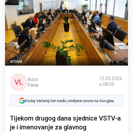
arhiva
12.05.2026.
Autor
VL
u 08:05
Fena
Dodaj Večernji list među omiljene izvore na Googleu
Tijekom drugog dana sjednice VSTV-a
je i imenovanje za glavnog