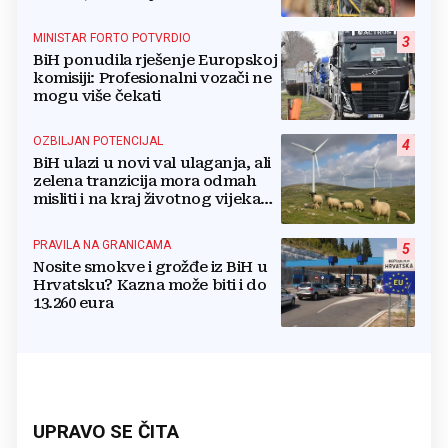
MINISTAR FORTO POTVRDIO
3
BiH ponudila rješenje Europskoj
komisiji: Profesionalni vozači ne
mogu više čekati
OZBILJAN POTENCIJAL
4
BiH ulazi u novi val ulaganja, ali
zelena tranzicija mora odmah
misliti i na kraj životnog vijeka
vjetroelektrana
PRAVILA NA GRANICAMA
5
Nosite smokve i grožđe iz BiH u
Hrvatsku? Kazna može biti i do
13.260 eura
UPRAVO SE ČITA