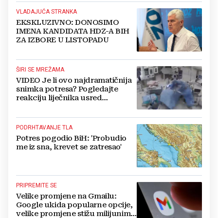
VLADAJUĆA STRANKA
EKSKLUZIVNO: DONOSIMO
IMENA KANDIDATA HDZ-A BIH
ZA IZBORE U LISTOPADU
ŠIRI SE MREŽAMA
VIDEO Je li ovo najdramatičnija
snimka potresa? Pogledajte
reakciju liječnika usred
operacije
PODRHTAVANJE TLA
Potres pogodio BiH: 'Probudio
me iz sna, krevet se zatresao'
PRIPREMITE SE
Velike promjene na Gmailu:
Google ukida popularne opcije,
velike promjene stižu milijunima