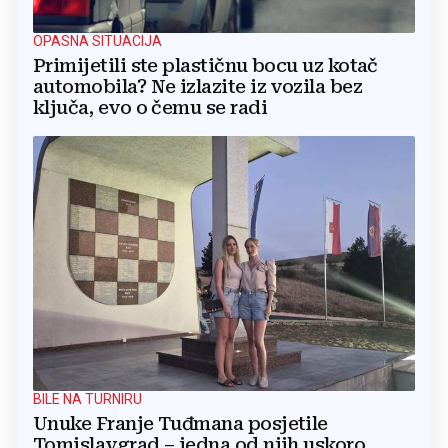
OPASNA SITUACIJA
Primijetili ste plastičnu bocu uz kotač
automobila? Ne izlazite iz vozila bez
ključa, evo o čemu se radi
BILE NA TURNIRU
Unuke Franje Tuđmana posjetile
Tomislavgrad – jedna od njih uskoro