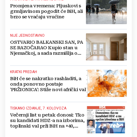
Promjena vremena: Pljuskovi s
grmljavinom pogodit će BiH, ali
brzo se vraćaju vrućine
NIJE JEDNOSTAVNO
OSTVARIO BALKANSKI SAN, PA
SE RAZOČARAO Kupio stan u
Njemačkoj, a sada razmišlja o
povratku
KRATKI PREDAH
BiH će se nakratko rashladiti, a
onda ponovno postaje
'PRŽIONICA': Stiže novi afrički val
TISKANO IZDANJE, 7. KOLOVOZA
Večernji list u petak donosi: Tko
su kandidati HDZ-a na izborima,
toplinski val prži BiH na +40,
moguće redukcije...