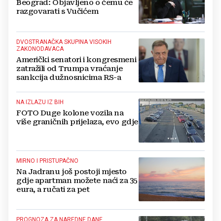
Beograd: Objavljeno o čemu će
razgovarati s Vučićem
DVOSTRANAČKA SKUPINA VISOKIH
ZAKONODAVACA
Američki senatori i kongresmeni
zatražili od Trumpa vraćanje
sankcija dužnosnicima RS-a
NA IZLAZU IZ BIH
FOTO Duge kolone vozila na
više graničnih prijelaza, evo gdje
MIRNO I PRISTUPAČNO
Na Jadranu još postoji mjesto
gdje apartman možete naći za 35
eura, a ručati za pet
PROGNOZA ZA NAREDNE DANE