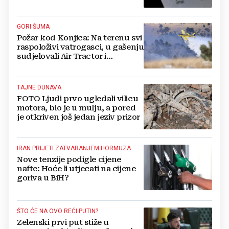
korisnika
GORI ŠUMA
Požar kod Konjica: Na terenu svi
raspoloživi vatrogasci, u gašenju
sudjelovali Air Tractor i
helikopter
TAJNE DUNAVA
FOTO Ljudi prvo ugledali vilicu
motora, bio je u mulju, a pored
je otkriven još jedan jeziv prizor
IRAN PRIJETI ZATVARANJEM HORMUZA
Nove tenzije podigle cijene
nafte: Hoće li utjecati na cijene
goriva u BiH?
ŠTO ĆE NA OVO REĆI PUTIN?
Zelenski prvi put stiže u