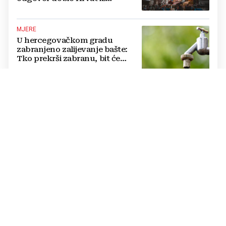
Münchena kad je pitao treba li
se vratiti kući
MJERE
U hercegovačkom gradu
zabranjeno zalijevanje bašte:
Tko prekrši zabranu, bit će
isključen s mreže i novčano
kažnjen
KRAJ DRAME U MOSTARU?
Kordić nakon sastanka o krizi u
"Komunalnom": Svi želimo
povratak ljudi na posao, politika
mora dalje od ovoga
HNS BIH POKROVITELJ 31. OBLJETNICE
Čović i Filipović s
predstavnicima Udruge "13.
rujan“: Pripreme za obilježavanje
oslobođenja kraljevskog grada
Jajca
STIŽE NOVI VAL INFLACIJE
Crne prognoze UN-a: Slijedi li