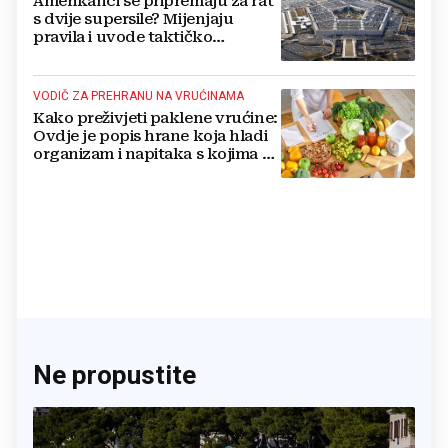
Amerikanci se pripremaju za rat
s dvije supersile? Mijenjaju
pravila i uvode taktičko
nuklearno oružje
VODIČ ZA PREHRANU NA VRUĆINAMA
Kako preživjeti paklene vrućine:
Ovdje je popis hrane koja hladi
organizam i napitaka s kojima si
činite 'medvjeđu uslugu'
Ne propustite