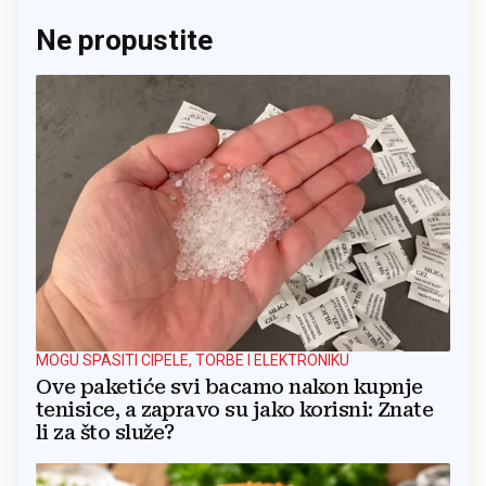
Ne propustite
MOGU SPASITI CIPELE, TORBE I ELEKTRONIKU
Ove paketiće svi bacamo nakon kupnje
tenisice, a zapravo su jako korisni: Znate
li za što služe?