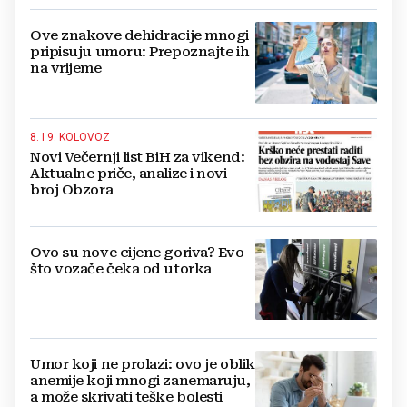
Ove znakove dehidracije mnogi
pripisuju umoru: Prepoznajte ih
na vrijeme
8. I 9. KOLOVOZ
Novi Večernji list BiH za vikend:
Aktualne priče, analize i novi
broj Obzora
Ovo su nove cijene goriva? Evo
što vozače čeka od utorka
Umor koji ne prolazi: ovo je oblik
anemije koji mnogi zanemaruju,
a može skrivati teške bolesti