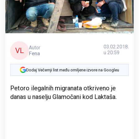
03.02.2018.
Autor
VL
u 20:59
Fena
Dodaj Večernji list među omiljene izvore na Googleu
Petoro ilegalnih migranata otkriveno je
danas u naselju Glamočani kod Laktaša.