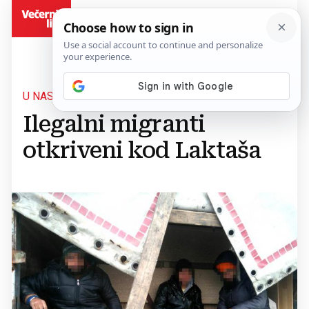
BiH
U NASELJU GLAMOČANI
Ilegalni migranti
otkriveni kod Laktaša