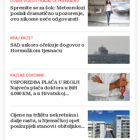
DOBRE VIJESTI TRAJAT ĆE PREKRATKO
Spremite se za šok: Meteorolozi
poslali dramatično upozorenje,
ovo nikome neće odgovarati
KRAJ KRIZE?
SAD uskoro očekuje dogovor o
Hormuškom tjesnacu
RAZLIKE OGROMNE
USPOREDBA PLAĆA U REGIJI
Najveća plaća doktora u BiH
4.000 KM, a u Hrvatskoj
najmanja 3.000 eura
Cijene na tržištu nekretnina i
dalje rastu, u Njemačkoj opet
poskupjeli stanovi i obiteljske
kuće