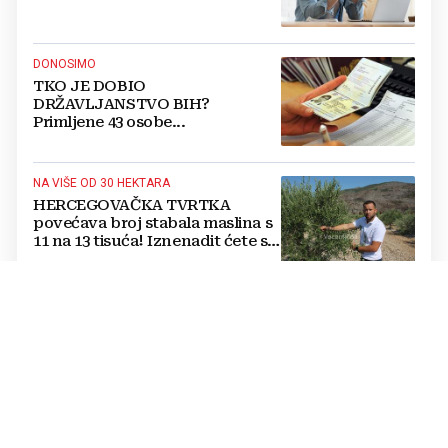
DONOSIMO
TKO JE DOBIO
DRŽAVLJANSTVO BIH?
Primljene 43 osobe...
NA VIŠE OD 30 HEKTARA
HERCEGOVAČKA TVRTKA
povećava broj stabala maslina s
11 na 13 tisuća! Iznenadit ćete se
kako ih štite
Jednostavan trik mesara otkriva
je li piletina doista svježa:
Provjerite ovo prije kupnje
Cijene hrane ponovno rastu,
stiglo upozorenje za građane: