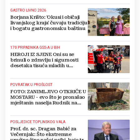
GASTRO LIVNO 2026
Borjana Krišto: 'Okusi i običaji
livanjskog kraja' čuvaju tradiciju
i bogatu gastronomsku baštinu
170 PRIPADNIKA GSS-A U BIH
HEROJI IZ SJENE Oni su se
brinuli o zdravlju i sigurnosti
desetaka tisuća mladih u
Međugorju. DONOSIMO
FOTOGRAFIJE
POVRATAK U PROŠLOST
FOTO: ZANIMLJIVO OTKRIĆE U
MOSTARU - evo što je pronašao
mještanin naselja Rudnik na
svome imanju
POSLJEDICE TOPLINSKOG VALA
Prof. dr. sc. Dragan Babić za
Večernjak: Što ekstremne
vrućine čine našoj psihi, koje tri