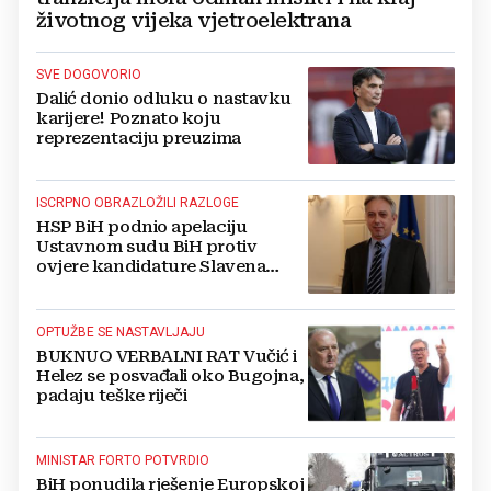
životnog vijeka vjetroelektrana
SVE DOGOVORIO
Dalić donio odluku o nastavku
karijere! Poznato koju
reprezentaciju preuzima
ISCRPNO OBRAZLOŽILI RAZLOGE
HSP BiH podnio apelaciju
Ustavnom sudu BiH protiv
ovjere kandidature Slavena
Kovačevića
OPTUŽBE SE NASTAVLJAJU
BUKNUO VERBALNI RAT Vučić i
Helez se posvađali oko Bugojna,
padaju teške riječi
MINISTAR FORTO POTVRDIO
BiH ponudila rješenje Europskoj