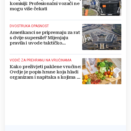
komisiji: Profesionalni vozači ne
mogu više čekati
DVOSTRUKA OPASNOST
Amerikanci se pripremaju za rat
s dvije supersile? Mijenjaju
pravila i uvode taktičko
nuklearno oružje
VODIČ ZA PREHRANU NA VRUĆINAMA
Kako preživjeti paklene vrućine:
Ovdje je popis hrane koja hladi
organizam i napitaka s kojima si
činite 'medvjeđu uslugu'