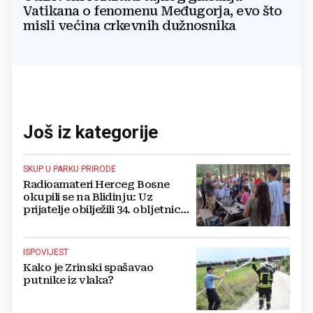
Vatikana o fenomenu Međugorja, evo što
misli većina crkevnih dužnosnika
Još iz kategorije
SKUP U PARKU PRIRODE
Radioamateri Herceg Bosne
okupili se na Blidinju: Uz
prijatelje obilježili 34. obljetnicu
osnutka
ISPOVIJEST
Kako je Zrinski spašavao
putnike iz vlaka?