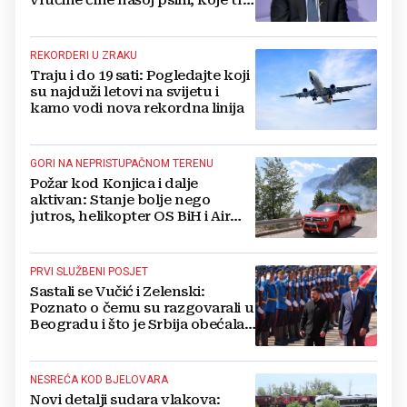
namirnice trebamo jesti, kako se
boriti...
REKORDERI U ZRAKU
Traju i do 19 sati: Pogledajte koji
su najduži letovi na svijetu i
kamo vodi nova rekordna linija
GORI NA NEPRISTUPAČNOM TERENU
Požar kod Konjica i dalje
aktivan: Stanje bolje nego
jutros, helikopter OS BiH i Air
Tractori pomogli u gašenju
PRVI SLUŽBENI POSJET
Sastali se Vučić i Zelenski:
Poznato o čemu su razgovarali u
Beogradu i što je Srbija obećala
Ukrajini
NESREĆA KOD BJELOVARA
Novi detalji sudara vlakova: