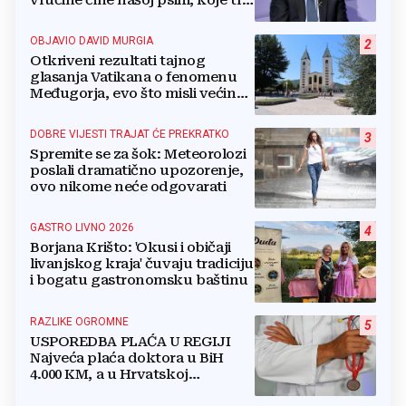
vrućine čine našoj psihi, koje tri
namirnice trebamo jesti, kako se
boriti...
OBJAVIO DAVID MURGIA
2
Otkriveni rezultati tajnog
glasanja Vatikana o fenomenu
Međugorja, evo što misli većina
crkevnih dužnosnika
DOBRE VIJESTI TRAJAT ĆE PREKRATKO
3
Spremite se za šok: Meteorolozi
poslali dramatično upozorenje,
ovo nikome neće odgovarati
GASTRO LIVNO 2026
4
Borjana Krišto: 'Okusi i običaji
livanjskog kraja' čuvaju tradiciju
i bogatu gastronomsku baštinu
RAZLIKE OGROMNE
5
USPOREDBA PLAĆA U REGIJI
Najveća plaća doktora u BiH
4.000 KM, a u Hrvatskoj
najmanja 3.000 eura