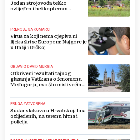
Jedan strojovođa teško
ozlijeđen i helikopterom
prebačen na Rebro, drugi u
velikom šoku
PRENOSE GA KOMARCI
Virus za koji nema cjepiva ni
lijeka širi se Europom: Najgore je
u Italiji i Grčkoj
OBJAVIO DAVID MURGIA
Otkriveni rezultati tajnog
glasanja Vatikana o fenomenu
Međugorja, evo što misli većina
crkevnih dužnosnika
PRUGA ZATVORENA
Sudar vlakova u Hrvatskoj: Ima
ozlijeđenih, na terenu hitna i
policija