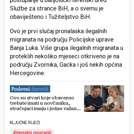
postupanje u banjolučki terenski ured
Službe za strance BiH, a o svemu je
obaviješteno i Tužiteljstvo BiH.
Ovo je prvi slučaj pronalaska ilegalnih
migranata na području Policijske uprave
Banja Luka. Više grupa ilegalnih migranata u
proteklih nekoliko mjeseci otkriveno je na
području Zvornika, Gacka i još nekih općina
Hercegovine.
Ovo su stvari koje obavezno
trebate imati u novčaniku,
stručnjaci imaju i jedan važan
savjet
KLJUČNE RIJEČI
ilegalni migranti