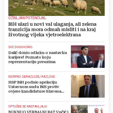
OZBILJAN POTENCIJAL
BiH ulazi u novi val ulaganja, ali zelena
tranzicija mora odmah misliti i na kraj
životnog vijeka vjetroelektrana
SVE DOGOVORIO
Dalić donio odluku o nastavku
karijere! Poznato koju
reprezentaciju preuzima
ISCRPNO OBRAZLOŽILI RAZLOGE
HSP BiH podnio apelaciju
Ustavnom sudu BiH protiv
ovjere kandidature Slavena
Kovačevića
OPTUŽBE SE NASTAVLJAJU
BUKNUO VERBALNI RAT Vučić i