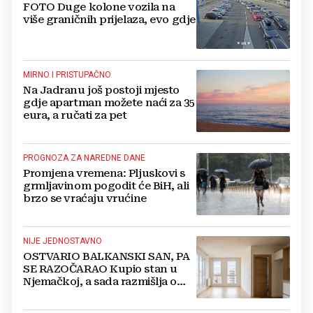
FOTO Duge kolone vozila na
više graničnih prijelaza, evo gdje
MIRNO I PRISTUPAČNO
Na Jadranu još postoji mjesto
gdje apartman možete naći za 35
eura, a ručati za pet
PROGNOZA ZA NAREDNE DANE
Promjena vremena: Pljuskovi s
grmljavinom pogodit će BiH, ali
brzo se vraćaju vrućine
NIJE JEDNOSTAVNO
OSTVARIO BALKANSKI SAN, PA
SE RAZOČARAO Kupio stan u
Njemačkoj, a sada razmišlja o
povratku