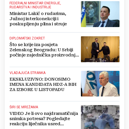
FEDERALNI MINISTAR ENERGIJE,
RUDARSTVA I INDUSTRIJE
Ministar Lakić o rudarima,
Južnoj interkonekciji i
poskupljenju plina i struje
DIPLOMATSKI ZOKRET
Što se krije iza posjeta
Zelenskog Beogradu: U Srbiji
počinje zajednička proizvodnja
oružja i dronova za Ukrajinu?
VLADAJUĆA STRANKA
EKSKLUZIVNO: DONOSIMO
IMENA KANDIDATA HDZ-A BIH
ZA IZBORE U LISTOPADU
ŠIRI SE MREŽAMA
VIDEO Je li ovo najdramatičnija
snimka potresa? Pogledajte
reakciju liječnika usred
operacije