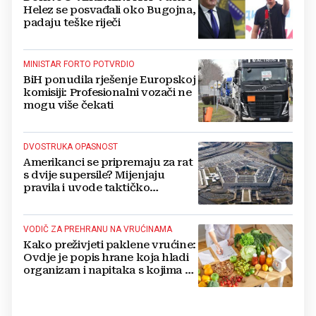
Helez se posvađali oko Bugojna,
padaju teške riječi
MINISTAR FORTO POTVRDIO
BiH ponudila rješenje Europskoj
komisiji: Profesionalni vozači ne
mogu više čekati
DVOSTRUKA OPASNOST
Amerikanci se pripremaju za rat
s dvije supersile? Mijenjaju
pravila i uvode taktičko
nuklearno oružje
VODIČ ZA PREHRANU NA VRUĆINAMA
Kako preživjeti paklene vrućine:
Ovdje je popis hrane koja hladi
organizam i napitaka s kojima si
činite 'medvjeđu uslugu'