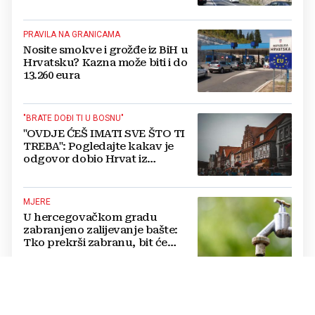
PRAVILA NA GRANICAMA
Nosite smokve i grožđe iz BiH u
Hrvatsku? Kazna može biti i do
13.260 eura
"BRATE DOĐI TI U BOSNU"
"OVDJE ĆEŠ IMATI SVE ŠTO TI
TREBA": Pogledajte kakav je
odgovor dobio Hrvat iz
Münchena kad je pitao treba li
se vratiti kući
MJERE
U hercegovačkom gradu
zabranjeno zalijevanje bašte:
Tko prekrši zabranu, bit će
isključen s mreže i novčano
kažnjen
KRAJ DRAME U MOSTARU?
Kordić nakon sastanka o krizi u
"Komunalnom": Svi želimo