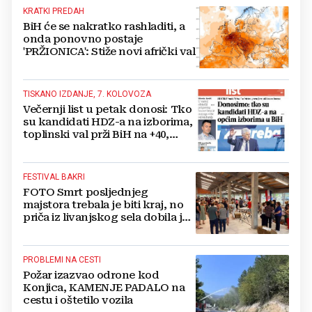
KRATKI PREDAH
BiH će se nakratko rashladiti, a
onda ponovno postaje
'PRŽIONICA': Stiže novi afrički val
TISKANO IZDANJE, 7. KOLOVOZA
Večernji list u petak donosi: Tko
su kandidati HDZ-a na izborima,
toplinski val prži BiH na +40,
moguće redukcije...
FESTIVAL BAKRI
FOTO Smrt posljednjeg
majstora trebala je biti kraj, no
priča iz livanjskog sela dobila je
neočekivan nastavak
PROBLEMI NA CESTI
Požar izazvao odrone kod
Konjica, KAMENJE PADALO na
cestu i oštetilo vozila