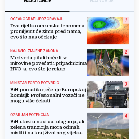
NAJČITANIJE
NAJNOVIJE
OCEANOGRAFI UPOZORAVAJU
1
Dva rijetka oceanska fenomena
promijenit će zimu pred nama,
evo što nas očekuje
NAJAVIO IZMJENE ZAKONA
2
Medveda pitali hoće li se
mirovine povećati i pripadnicima
HVO-a, evo što je rekao
MINISTAR FORTO POTVRDIO
3
BiH ponudila rješenje Europskoj
komisiji: Profesionalni vozači ne
mogu više čekati
OZBILJAN POTENCIJAL
4
BiH ulazi u novi val ulaganja, ali
zelena tranzicija mora odmah
misliti i na kraj životnog vijeka
vjetroelektrana