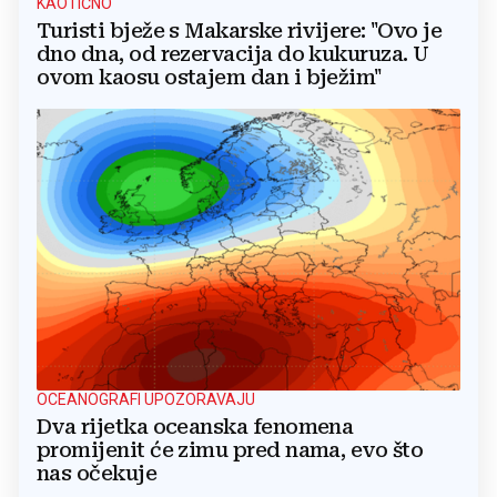
KAOTIČNO
Turisti bježe s Makarske rivijere: "Ovo je
dno dna, od rezervacija do kukuruza. U
ovom kaosu ostajem dan i bježim"
OCEANOGRAFI UPOZORAVAJU
Dva rijetka oceanska fenomena
promijenit će zimu pred nama, evo što
nas očekuje