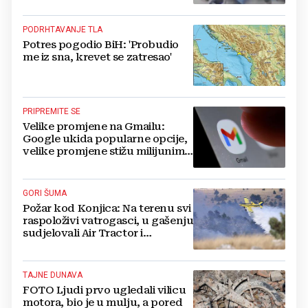
PODRHTAVANJE TLA
Potres pogodio BiH: 'Probudio
me iz sna, krevet se zatresao'
PRIPREMITE SE
Velike promjene na Gmailu:
Google ukida popularne opcije,
velike promjene stižu milijunima
korisnika
GORI ŠUMA
Požar kod Konjica: Na terenu svi
raspoloživi vatrogasci, u gašenju
sudjelovali Air Tractor i
helikopter
TAJNE DUNAVA
FOTO Ljudi prvo ugledali vilicu
motora, bio je u mulju, a pored