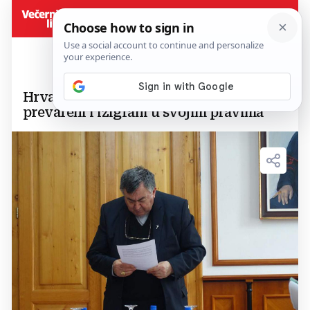
Hrvati u BiH još se doživljavaju
prevareni i izigrani u svojim pravima