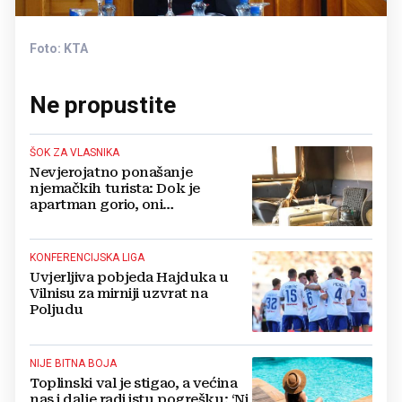
Foto: KTA
Ne propustite
ŠOK ZA VLASNIKA
Nevjerojatno ponašanje
njemačkih turista: Dok je
apartman gorio, oni
NAZDRAVLJALI
KONFERENCIJSKA LIGA
Uvjerljiva pobjeda Hajduka u
Vilnisu za mirniji uzvrat na
Poljudu
NIJE BITNA BOJA
Toplinski val je stigao, a većina
nas i dalje radi istu pogrešku: ‘Ni