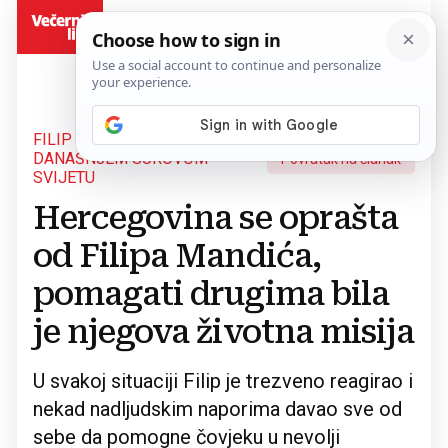
BiH
FILIP JE BIO JEDINSTVEN U
DANAŠNJEM SUROVOM
Povratak na članak
SVIJETU
Hercegovina se oprašta
od Filipa Mandića,
pomagati drugima bila
je njegova životna misija
U svakoj situaciji Filip je trezveno reagirao i
nekad nadljudskim naporima davao sve od
sebe da pomogne čovjeku u nevolji