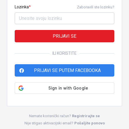
Lozinka
Zaboravili ste lozinku?
PRIJAVI SE
ILI KORISTITE
PRIJAVI SE PUTEM FACEBOOKA
Nemate korisnički račun?
Registrirajte se
Nije stigao aktivacijski email?
Pošaljite ponovo