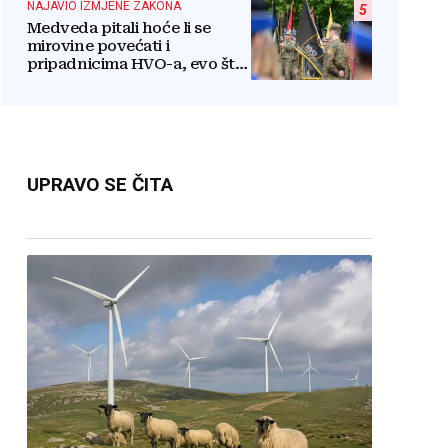
NAJAVIO IZMJENE ZAKONA
5
Medveda pitali hoće li se
mirovine povećati i
pripadnicima HVO-a, evo što
je rekao
UPRAVO SE ČITA