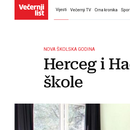
Vijesti
Večernji TV
Crna kronika
Spor
NOVA ŠKOLSKA GODINA
Herceg i Ha
škole