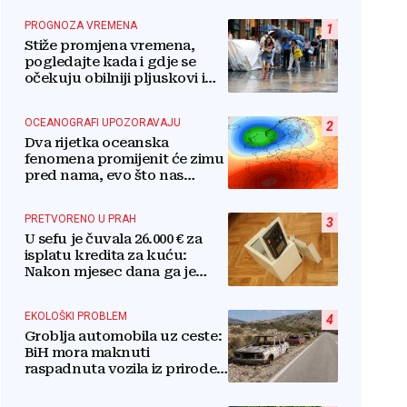
PROGNOZA VREMENA
1
Stiže promjena vremena,
pogledajte kada i gdje se
očekuju obilniji pljuskovi i
grmljavina
OCEANOGRAFI UPOZORAVAJU
2
Dva rijetka oceanska
fenomena promijenit će zimu
pred nama, evo što nas
očekuje
PRETVORENO U PRAH
3
U sefu je čuvala 26.000 € za
isplatu kredita za kuću:
Nakon mjesec dana ga je
otvorila, pozlilo joj je
EKOLOŠKI PROBLEM
4
Groblja automobila uz ceste:
BiH mora maknuti
raspadnuta vozila iz prirode i
pretvoriti ih u resurs