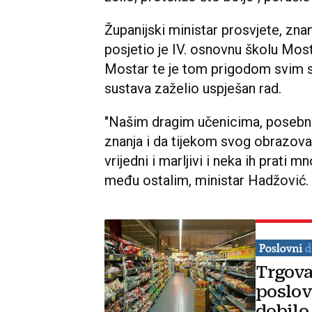
Županijski ministar prosvjete, zna
posjetio je IV. osnovnu školu Mos
Mostar te je tom prigodom svim
sustava zaželio uspješan rad.
"Našim dragim učenicima, posebn
znanja i da tijekom svog obrazov
vrijedni i marljivi i neka ih prati 
među ostalim, ministar Hadžović.
Trgova
poslov
dobilo