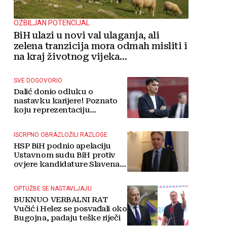
OZBILJAN POTENCIJAL
BiH ulazi u novi val ulaganja, ali
zelena tranzicija mora odmah misliti i
na kraj životnog vijeka
vjetroelektrana
SVE DOGOVORIO
Dalić donio odluku o
nastavku karijere! Poznato
koju reprezentaciju
preuzima
ISCRPNO OBRAZLOŽILI RAZLOGE
HSP BiH podnio apelaciju
Ustavnom sudu BiH protiv
ovjere kandidature Slavena
Kovačevića
OPTUŽBE SE NASTAVLJAJU
BUKNUO VERBALNI RAT
Vučić i Helez se posvađali oko
Bugojna, padaju teške riječi