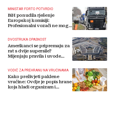
MINISTAR FORTO POTVRDIO
BiH ponudila rješenje
Europskoj komisiji:
Profesionalni vozači ne mogu
više čekati
DVOSTRUKA OPASNOST
Amerikanci se pripremaju za
rat s dvije supersile?
Mijenjaju pravila i uvode
taktičko nuklearno oružje
VODIČ ZA PREHRANU NA VRUĆINAMA
Kako preživjeti paklene
vrućine: Ovdje je popis hrane
koja hladi organizam i
napitaka s kojima si činite
'medvjeđu uslugu'