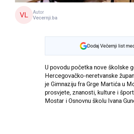
Autor
VL
Vecernji.ba
Dodaj Večernji list me
U povodu početka nove školske go
Hercegovačko-neretvanske župan
je Gimnaziju fra Grge Martića u Mo
prosvjete, znanosti, kulture i špo
Mostar i Osnovnu školu Ivana Gun