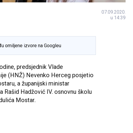
07.09.2020.
u 14:39
đu omiljene izvore na Googleu
dine, predsjednik Vlade
ije (HNŽ) Nevenko Herceg posjetio
staru, a županijski ministar
rta Rašid Hadžović IV. osnovnu školu
dulića Mostar.