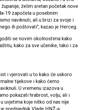
županije, želim sretan početak nove
ida-19 započela u posebnim
smo naviknuti, ali u brizi za svoje i
nego ih poštovati", kazao je Herceg.
agoditi se novim okolnostima kako
štitu, kako za sve učenike, tako i za
st i vjerovati u to kako će uskoro
ormalne tijekove i kako ćemo
aviknuli. U vremenu izazova u
o pokazati hrabrost, volju, ali i
 u uvjetima koje nitko od nas nije
o je predsjednik Vlade HNŽ-a.