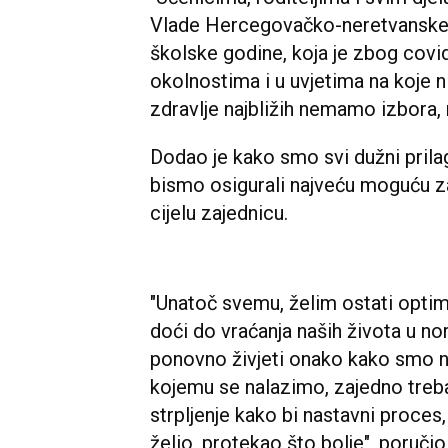
Vlade Hercegovačko-neretvanske 
školske godine, koja je zbog cov
okolnostima i u uvjetima na koje ni
zdravlje najbližih nemamo izbora, 
Dodao je kako smo svi dužni pril
bismo osigurali najveću moguću za
cijelu zajednicu.
"Unatoč svemu, želim ostati optimi
doći do vraćanja naših života u n
ponovno živjeti onako kako smo n
kojemu se nalazimo, zajedno trebam
strpljenje kako bi nastavni proces,
želio, protekao što bolje", poruči