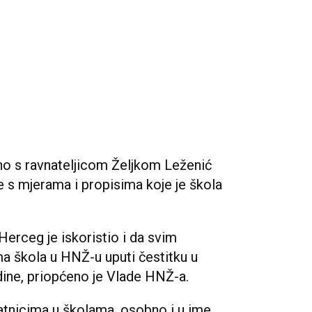
no s ravnateljicom Željkom Leženić
e s mjerama i propisima koje je škola
Herceg je iskoristio i da svim
ima škola u HNŽ-u uputi čestitku u
ine, priopćeno je Vlade HNŽ-a.
latnicima u školama, osobno i u ime