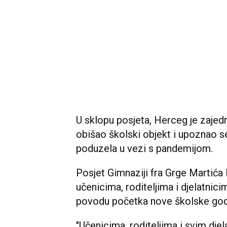
U sklopu posjeta, Herceg je zajed
obišao školski objekt i upoznao s
poduzela u vezi s pandemijom.
Posjet Gimnaziji fra Grge Martića 
učenicima, roditeljima i djelatnic
povodu početka nove školske god
"Učenicima, roditeljima i svim dje