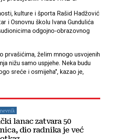
nosti, kulture i športa Rašid Hadžović
tar i Osnovnu školu Ivana Gundulića
 sudionicima odgojno-obrazovnog
o prvašićima, želim mnogo usvojenih
anja nižu samo uspjehe. Neka budu
mnogo sreće i osmijeha", kazao je,
čki lanac zatvara 50
nica, dio radnika je već
 otkaz