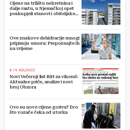
Cijene na tržištu nekretnina i
dalje rastu, u Njemačkoj opet
poskupjeli stanovi i obiteljske
kuće
Ove znakove dehidracije mnogi
pripisuju umoru: Prepoznajte ih
na vrijeme
8. I 9. KOLOVOZ
Novi Večernji list BiH za vikend:
Aktualne priče, analize i novi
broj Obzora
Ovo su nove cijene goriva? Evo
što vozače čeka od utorka