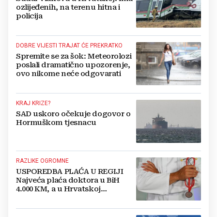
ozlijeđenih, na terenu hitna i
policija
DOBRE VIJESTI TRAJAT ĆE PREKRATKO
Spremite se za šok: Meteorolozi
poslali dramatično upozorenje,
ovo nikome neće odgovarati
KRAJ KRIZE?
SAD uskoro očekuje dogovor o
Hormuškom tjesnacu
RAZLIKE OGROMNE
USPOREDBA PLAĆA U REGIJI
Najveća plaća doktora u BiH
4.000 KM, a u Hrvatskoj
najmanja 3.000 eura