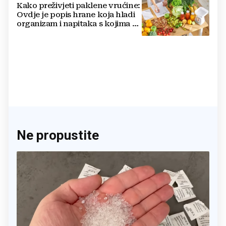
Kako preživjeti paklene vrućine:
Ovdje je popis hrane koja hladi
organizam i napitaka s kojima si
činite 'medvjeđu uslugu'
Ne propustite