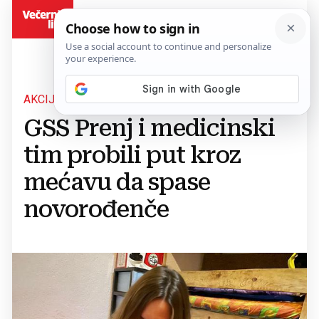
BiH
AKCIJA SPAŠAVANJA
GSS Prenj i medicinski
tim probili put kroz
mećavu da spase
novorođenče