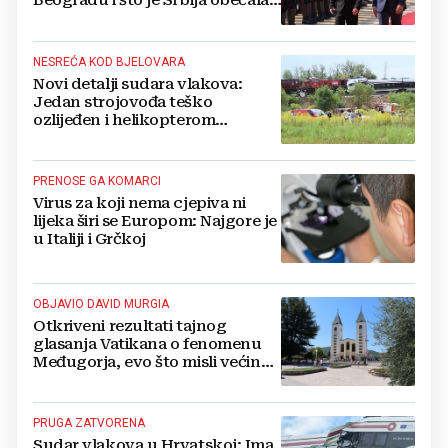
Beogradu i što je Srbija obećala
Ukrajini
NESREĆA KOD BJELOVARA
Novi detalji sudara vlakova:
Jedan strojovođa teško
ozlijeđen i helikopterom
prebačen na Rebro, drugi u
velikom šoku
PRENOSE GA KOMARCI
Virus za koji nema cjepiva ni
lijeka širi se Europom: Najgore je
u Italiji i Grčkoj
OBJAVIO DAVID MURGIA
Otkriveni rezultati tajnog
glasanja Vatikana o fenomenu
Međugorja, evo što misli većina
crkevnih dužnosnika
PRUGA ZATVORENA
Sudar vlakova u Hrvatskoj: Ima