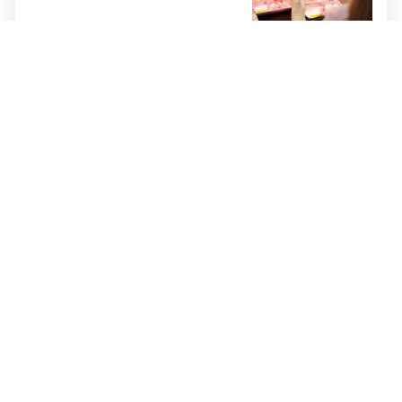
Cijene hrane ponovno rastu,
stiglo upozorenje za građane:
Poskupjeli pšenica, kukuruz,
šećer i biljna ulja
Žvakaća guma u borbi protiv
raka: Znanstvenici su razvili
moćno oružje koje uništava HPV
i bakterije
DOBRA VIJEST
Rodbina vam šalje novce iz
Njemačke u BiH? OVO ĆE VAS
OBRADOVATI!
UNATOČ SVIM KAMPANJAMA:
Svaka šesta osoba u EU