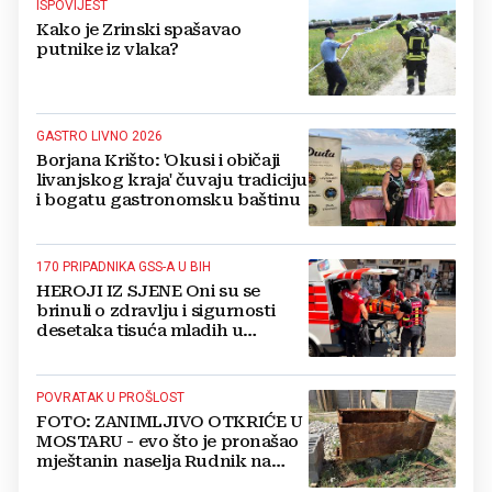
ISPOVIJEST
Kako je Zrinski spašavao
putnike iz vlaka?
GASTRO LIVNO 2026
Borjana Krišto: 'Okusi i običaji
livanjskog kraja' čuvaju tradiciju
i bogatu gastronomsku baštinu
170 PRIPADNIKA GSS-A U BIH
HEROJI IZ SJENE Oni su se
brinuli o zdravlju i sigurnosti
desetaka tisuća mladih u
Međugorju. DONOSIMO
FOTOGRAFIJE
POVRATAK U PROŠLOST
FOTO: ZANIMLJIVO OTKRIĆE U
MOSTARU - evo što je pronašao
mještanin naselja Rudnik na
svome imanju