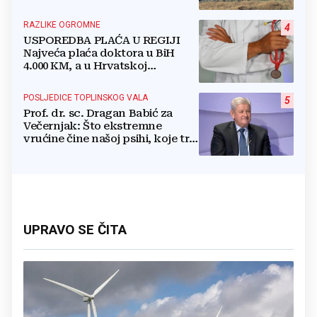
RAZLIKE OGROMNE
4
USPOREDBA PLAĆA U REGIJI
Najveća plaća doktora u BiH
4.000 KM, a u Hrvatskoj
najmanja 3.000 eura
POSLJEDICE TOPLINSKOG VALA
5
Prof. dr. sc. Dragan Babić za
Večernjak: Što ekstremne
vrućine čine našoj psihi, koje tri
namirnice trebamo jesti, kako se
boriti...
UPRAVO SE ČITA