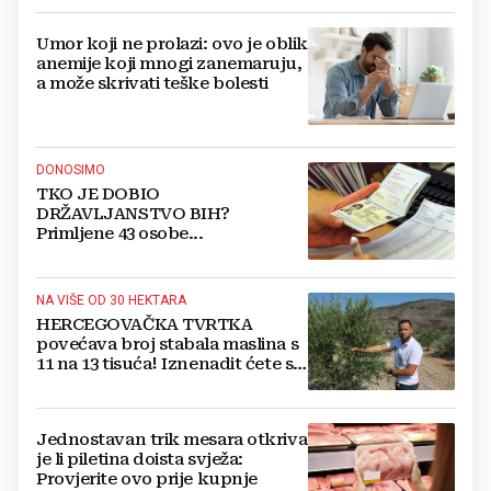
Umor koji ne prolazi: ovo je oblik
anemije koji mnogi zanemaruju,
a može skrivati teške bolesti
DONOSIMO
TKO JE DOBIO
DRŽAVLJANSTVO BIH?
Primljene 43 osobe...
NA VIŠE OD 30 HEKTARA
HERCEGOVAČKA TVRTKA
povećava broj stabala maslina s
11 na 13 tisuća! Iznenadit ćete se
kako ih štite
Jednostavan trik mesara otkriva
je li piletina doista svježa:
Provjerite ovo prije kupnje