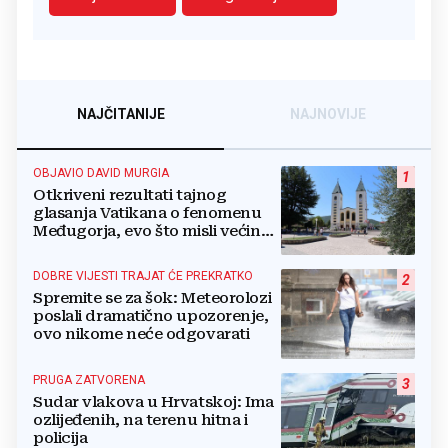
NAJČITANIJE
NAJNOVIJE
OBJAVIO DAVID MURGIA
1
Otkriveni rezultati tajnog
glasanja Vatikana o fenomenu
Međugorja, evo što misli većina
crkevnih dužnosnika
DOBRE VIJESTI TRAJAT ĆE PREKRATKO
2
Spremite se za šok: Meteorolozi
poslali dramatično upozorenje,
ovo nikome neće odgovarati
PRUGA ZATVORENA
3
Sudar vlakova u Hrvatskoj: Ima
ozlijeđenih, na terenu hitna i
policija