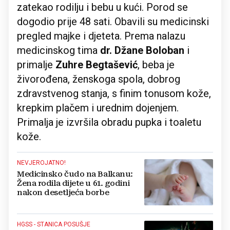
zatekao rodilju i bebu u kući. Porod se
dogodio prije 48 sati. Obavili su medicinski
pregled majke i djeteta. Prema nalazu
medicinskog tima
dr. Džane Boloban
i
primalje
Zuhre Begtašević
, beba je
živorođena, ženskoga spola, dobrog
zdravstvenog stanja, s finim tonusom kože,
krepkim plačem i urednim dojenjem.
Primalja je izvršila obradu pupka i toaletu
kože.
NEVJEROJATNO!
Medicinsko čudo na Balkanu:
Žena rodila dijete u 61. godini
nakon desetljeća borbe
HGSS - STANICA POSUŠJE