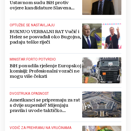
Ustavnom sudu BiH protiv
ovjere kandidature Slavena
Kovačevića
OPTUŽBE SE NASTAVLJAJU
BUKNUO VERBALNI RAT Vučić i
Helez se posvađali oko Bugojna,
padaju teške riječi
MINISTAR FORTO POTVRDIO
BiH ponudila rješenje Europskoj
komisiji: Profesionalni vozači ne
mogu više čekati
DVOSTRUKA OPASNOST
Amerikanci se pripremaju za rat
s dvije supersile? Mijenjaju
pravila i uvode taktičko
nuklearno oružje
VODIČ ZA PREHRANU NA VRUĆINAMA