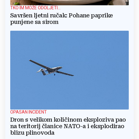
TKO IM MOŽE ODOLJETI...
Savršen ljetni ručak: Pohane paprike
punjene sa sirom
OPASAN INCIDENT
Dron s velikom količinom eksploziva pao
na teritorij članice NATO-a i eksplodirao
blizu plinovoda