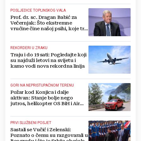
POSLJEDICE TOPLINSKOG VALA
Prof. dr. sc. Dragan Babić za
Večernjak: Što ekstremne
vrućine čine našoj psihi, koje tri
namirnice trebamo jesti, kako se
boriti...
REKORDERI U ZRAKU
Traju i do 19 sati: Pogledajte koji
su najduži letovi na svijetu i
kamo vodi nova rekordna linija
GORI NA NEPRISTUPAČNOM TERENU
Požar kod Konjica i dalje
aktivan: Stanje bolje nego
jutros, helikopter OS BiH i Air
Tractori pomogli u gašenju
PRVI SLUŽBENI POSJET
Sastali se Vučić i Zelenski:
Poznato o čemu su razgovarali u