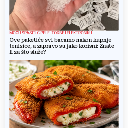
MOGU SPASITI CIPELE, TORBE I ELEKTRONIKU
Ove paketiće svi bacamo nakon kupnje
tenisice, a zapravo su jako korisni: Znate
li za što služe?