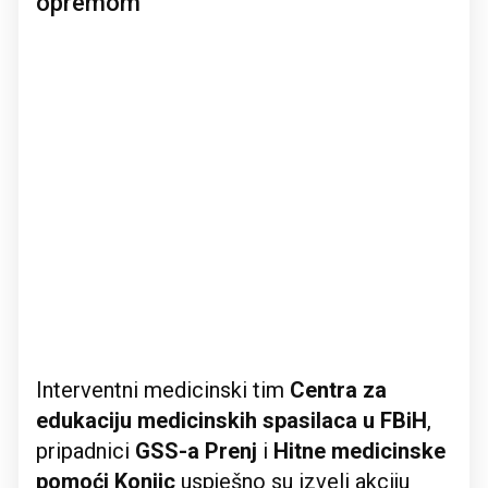
opremom
Interventni medicinski tim
Centra za
edukaciju medicinskih spasilaca u FBiH
,
pripadnici
GSS-a Prenj
i
Hitne medicinske
pomoći Konjic
uspješno su izveli akciju