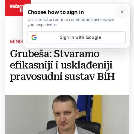
BiH
MINISTAR PRAVDE BIH
Grubeša: Stvaramo
efikasniji i usklađeniji
pravosudni sustav BiH