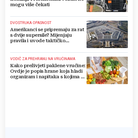
mogu više čekati
DVOSTRUKA OPASNOST
Amerikanci se pripremaju za rat
s dvije supersile? Mijenjaju
pravila i uvode taktičko
nuklearno oružje
VODIČ ZA PREHRANU NA VRUĆINAMA
Kako preživjeti paklene vrućine:
Ovdje je popis hrane koja hladi
organizam i napitaka s kojima si
činite 'medvjeđu uslugu'