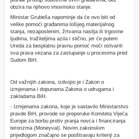
obzira na njihovo imovinsko stanje.
Ministar Grubeša napominje da će ovo biti od
velike pomoći građanima lošijeg materijalnog
stanja, nezaposlenim, žrtvama nasilja ili trgovine
ljudima, tražiteljima azila i slično, jer će putem
Ureda za besplatnu pravnu pomoć moći ostvariti
sva prava vezana za zastupanje u procesima pred
Sudom BiH.
Od važnijih zakona, izdvojio je i Zakon o
izmjenama i dopunama Zakona o udrugama i
zakladama BiH.
- Izmjenama zakona, koje je sastavilo Ministarstvo
pravde BiH, provode se preporuke Komiteta Vijeća
Europe za borbu protiv pranja novca i financiranja
terorizma (Moneyval). Novim zakonskim
prijedlogom značajno se pooštravaju kriteriji za