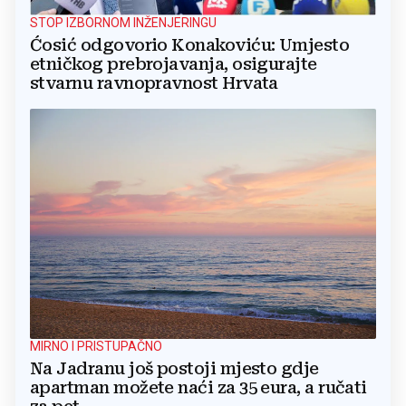
STOP IZBORNOM INŽENJERINGU
Ćosić odgovorio Konakoviću: Umjesto
etničkog prebrojavanja, osigurajte
stvarnu ravnopravnost Hrvata
MIRNO I PRISTUPAČNO
Na Jadranu još postoji mjesto gdje
apartman možete naći za 35 eura, a ručati