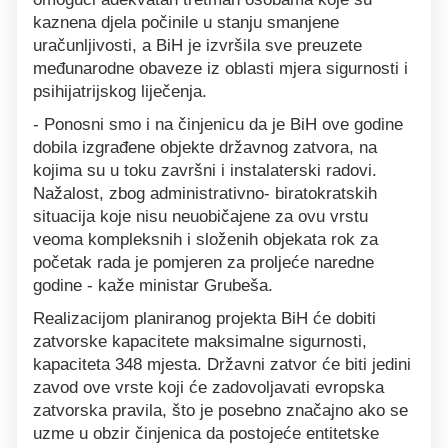
kaznena djela počinile u stanju smanjene
uračunljivosti, a BiH je izvršila sve preuzete
međunarodne obaveze iz oblasti mjera sigurnosti i
psihijatrijskog liječenja.
- Ponosni smo i na činjenicu da je BiH ove godine
dobila izgrađene objekte državnog zatvora, na
kojima su u toku završni i instalaterski radovi.
Nažalost, zbog administrativno- biratokratskih
situacija koje nisu neuobičajene za ovu vrstu
veoma kompleksnih i složenih objekata rok za
početak rada je pomjeren za proljeće naredne
godine - kaže ministar Grubeša.
Realizacijom planiranog projekta BiH će dobiti
zatvorske kapacitete maksimalne sigurnosti,
kapaciteta 348 mjesta. Državni zatvor će biti jedini
zavod ove vrste koji će zadovoljavati evropska
zatvorska pravila, što je posebno značajno ako se
uzme u obzir činjenica da postojeće entitetske