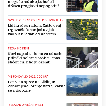
moguće redukcije; hoće li
država proglasiti nepogodu?
OVO JE 21 GRAD KOJI ĆE PRVI DOBITI LIDL
Lidl kreće s radom: Zašto ovaj
trgovački lanac još uvijek
zaobilazi jedan od najvećih
gradova u BiH?
TEŽAK INCIDENT
Novi napad u domu za odrasle
psihički bolesne osobe: Pipao
štićenicu, htio ju oženiti
"NE PONOVIMO 2022. GODINU"
Poziv na oprez na Blidinju:
Zabranjeno loženje vatre, kazne
su rigorozne
IZGLASAN OPSEŽAN PAKET