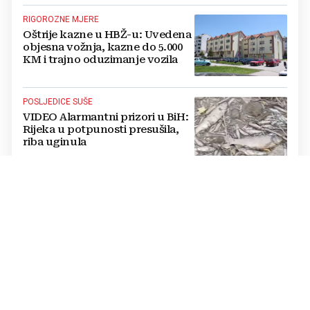
RIGOROZNE MJERE
Oštrije kazne u HBŽ-u: Uvedena
objesna vožnja, kazne do 5.000
KM i trajno oduzimanje vozila
POSLJEDICE SUŠE
VIDEO Alarmantni prizori u BiH:
Rijeka u potpunosti presušila,
riba uginula
PASTOR ŽUPANČIĆ OPTUŽUJE
TOMAŠEVIĆEVU VLAST
SKANDALOZAN POTEZ: Preko
noći iscrtano parkirno mjesto na
ulazu u crkvu – vjernici
preskaču preko automobila
RASTU MIROVINE I DODACI
Vlada RH popravlja položaj
branitelja: Rast najnižih mirovina
i ukidanje smanjenja osjetit će se