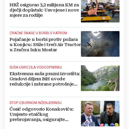
HBŽ osigurao 3,2 milijuna KM za
dječji doplatak: Usvojene i nove
mjere za rodilje
ZRAČNE SNAGE U BORBI S VATROM
Pojačanje u borbi protiv požara
u Konjicu: Stiže i treći Air Tractor
u Zračnu luku Mostar
SUŠA UGROZILA VODOOPSKRBU
Ekstremna suša prazni izvorišta:
Gradovi diljem BiH uvode
redukcije i zabrane potrošnje
vode, posebno teško u
Hercegovini
STOP IZBORNOM INŽENJERINGU
Ćosić odgovorio Konakoviću:
Umjesto etničkog
prebrojavanja, osigurajte
stvarnu ravnopravnost Hrvata