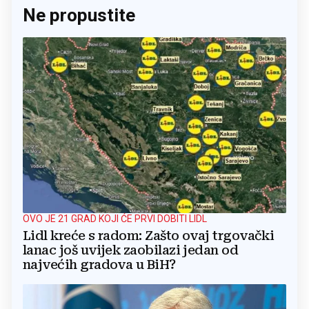
Ne propustite
OVO JE 21 GRAD KOJI ĆE PRVI DOBITI LIDL
Lidl kreće s radom: Zašto ovaj trgovački
lanac još uvijek zaobilazi jedan od
najvećih gradova u BiH?