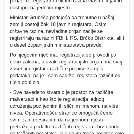
podaci iz registara različitih razina vlasti biti javno
dostupni na jednom mjestu.
Ministar Grubeša podsjeća da trenutno u našoj
zemlji postoji čak 18 javnih registara. Osim
državne razine, nevladine organizacije se
registriraju na razini FBiH, RS, Brčko Distrikta, ali i
u deset županijskih ministarstava pravde.
Po njegovim riječima, registracija se provodi po
četiri zakona, a svaki registracijski organ ima svoj
zasebni registar i različite propise za upis
podataka, pa je i sam sadržaj registara različit od
tijela do tijela.
- Sve navedeno stvaralo je prostor za različite
malverzacije kao što je registracija jednog
udruženja pod jednim ili sličnim imenom, na više
nivoa. Operativnošću stranice omogućit ćemo
svim zainteresiranim da na jednom mjestu
pretražuju podatke različitih registara i brzo dođu
do traženih podataka, bilo da im treba podatak koje