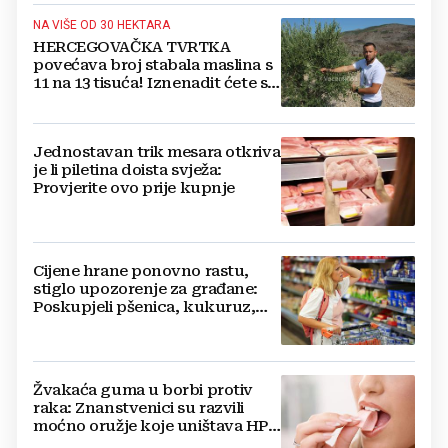
NA VIŠE OD 30 HEKTARA
HERCEGOVAČKA TVRTKA
povećava broj stabala maslina s
11 na 13 tisuća! Iznenadit ćete se
kako ih štite
Jednostavan trik mesara otkriva
je li piletina doista svježa:
Provjerite ovo prije kupnje
Cijene hrane ponovno rastu,
stiglo upozorenje za građane:
Poskupjeli pšenica, kukuruz,
šećer i biljna ulja
Žvakaća guma u borbi protiv
raka: Znanstvenici su razvili
moćno oružje koje uništava HPV
i bakterije