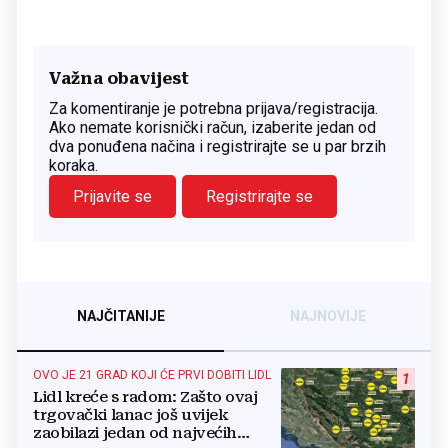
Važna obavijest
Za komentiranje je potrebna prijava/registracija.
Ako nemate korisnički račun, izaberite jedan od
dva ponuđena načina i registrirajte se u par brzih
koraka.
Prijavite se
Registrirajte se
NAJČITANIJE
NAJNOVIJE
OVO JE 21 GRAD KOJI ĆE PRVI DOBITI LIDL
1
Lidl kreće s radom: Zašto ovaj
trgovački lanac još uvijek
zaobilazi jedan od najvećih