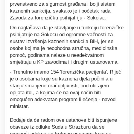
prvenstveno za sigurnost građana i bolji sistem
kaznenih sankcija, svakako je i početak rada
Zavoda za forenzičku psihijatriju - Sokolac.
On naglašava da je stavljanje u funkciju forenzičke
psihijatrije na Sokocu od ogromne važnosti za
sustav izvršenja kaznenih sankcija BiH, jer se
osobe kojima je neophodna stručna, medicinska
pomoć, godinama nalaze u neadekvatnom
smještaju u KP zavodima ili drugim ustanovama.
- Trenutno imamo 154 'forenzička pacijenta'. Riječ
je o osobama koje su kaznena djela počinila u
stanju smanjene uračunljivosti, pod uticajem
opijata itd., a kojima će na ovaj način biti
omogućen adekvatan program liječenja - navodi
ministar.
Dodaje da će radom ove ustanove biti ispunjene i
obaveze iz odluke Suda u Strazburu da se
omogući adekvatan tretman osobama koje su