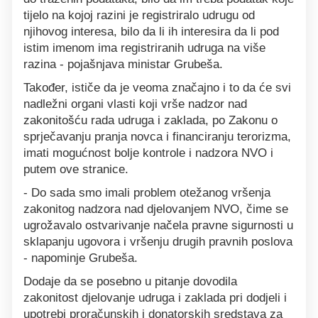
tijelo na kojoj razini je registriralo udrugu od
njihovog interesa, bilo da li ih interesira da li pod
istim imenom ima registriranih udruga na više
razina - pojašnjava ministar Grubeša.
Također, ističe da je veoma značajno i to da će svi
nadležni organi vlasti koji vrše nadzor nad
zakonitošću rada udruga i zaklada, po Zakonu o
sprječavanju pranja novca i financiranju terorizma,
imati mogućnost bolje kontrole i nadzora NVO i
putem ove stranice.
- Do sada smo imali problem otežanog vršenja
zakonitog nadzora nad djelovanjem NVO, čime se
ugrožavalo ostvarivanje načela pravne sigurnosti u
sklapanju ugovora i vršenju drugih pravnih poslova
- napominje Grubeša.
Dodaje da se posebno u pitanje dovodila
zakonitost djelovanje udruga i zaklada pri dodjeli i
upotrebi proračunskih i donatorskih sredstava za