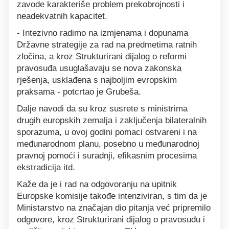
zavode karakteriše problem prekobrojnosti i
neadekvatnih kapacitet.
- Intezivno radimo na izmjenama i dopunama
Državne strategije za rad na predmetima ratnih
zločina, a kroz Strukturirani dijalog o reformi
pravosuđa usuglašavaju se nova zakonska
rješenja, usklađena s najboljim evropskim
praksama - potcrtao je Grubeša.
Dalje navodi da su kroz susrete s ministrima
drugih europskih zemalja i zaključenja bilateralnih
sporazuma, u ovoj godini pomaci ostvareni i na
međunarodnom planu, posebno u međunarodnoj
pravnoj pomoći i suradnji, efikasnim procesima
ekstradicija itd.
Kaže da je i rad na odgovoranju na upitnik
Europske komisije takođe intenziviran, s tim da je
Ministarstvo na značajan dio pitanja već pripremilo
odgovore, kroz Strukturirani dijalog o pravosuđu i