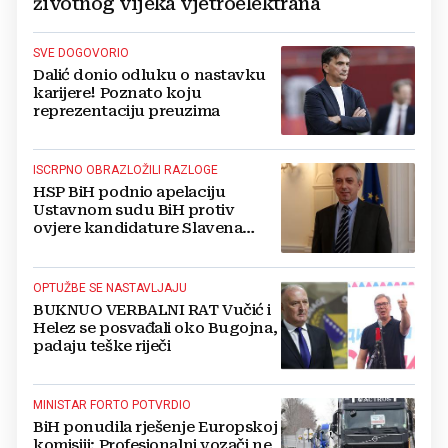
životnog vijeka vjetroelektrana
SVE DOGOVORIO
Dalić donio odluku o nastavku
karijere! Poznato koju
reprezentaciju preuzima
ISCRPNO OBRAZLOŽILI RAZLOGE
HSP BiH podnio apelaciju
Ustavnom sudu BiH protiv
ovjere kandidature Slavena
Kovačevića
OPTUŽBE SE NASTAVLJAJU
BUKNUO VERBALNI RAT Vučić i
Helez se posvađali oko Bugojna,
padaju teške riječi
MINISTAR FORTO POTVRDIO
BiH ponudila rješenje Europskoj
komisiji: Profesionalni vozači ne