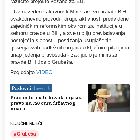
različite projekte vezane za EU.
- Uz navedene aktivnosti Ministarstvo pravde BiH
svakodnevno provodi i druge aktivnosti predviđene
zajedničkim reformskim okvirom za institucije u
sektoru pravde u BiH, a sve u cilju prevladavanja
postojećih slabosti i postizanja usuglašenih
rješenja svih nadležnih organa o ključnim pitanjima
unaprjeđenja pravosuđa - zaključio je ministar
pravde BiH Josip Grubeša.
Pogledajte
VIDEO
Provjerite imate li svaki mjesec
pravo na 720 eura državnog
novca
KLJUČNE RIJEČI
Grubeša