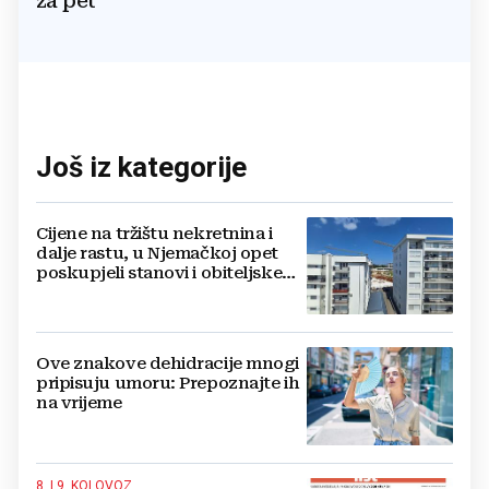
za pet
Još iz kategorije
Cijene na tržištu nekretnina i
dalje rastu, u Njemačkoj opet
poskupjeli stanovi i obiteljske
kuće
Ove znakove dehidracije mnogi
pripisuju umoru: Prepoznajte ih
na vrijeme
8. I 9. KOLOVOZ