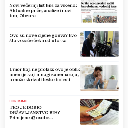
Novi Večernji list BiH za vikend:
Aktualne priče, analize i novi
broj Obzora
Ovo su nove cijene goriva? Evo
što vozače čeka od utorka
Umor koji ne prolazi: ovo je oblik
anemije koji mnogi zanemaruju,
a može skrivati teške bolesti
DONOSIMO
TKO JE DOBIO
DRŽAVLJANSTVO BIH?
Primljene 43 osobe...