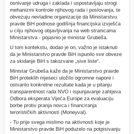
osnivanje udruga i zaklada i uspostavljaju strogi
mehanizmi kontrole njihovog rada i poslovanja, te
obvezuju nevladine organizacije da Ministarstvu
pravde BiH podnose godišnja financijska izvješća
u cilju njihovog objavljivanja na web stranicama
Ministarstva - pojasnio je ministar Grubeša.
U tom kontekstu, dodao je on, važno je istaknuti
da je Ministarstvo pravde BiH ispunilo sve obveze
za skidanje BiH s takozvane „sive liste“.
Ministar Grubeša kaže da je Ministarstvo pravde
BiH proteklih mjeseci uložilo ogromne napore i
ostvarilo konkretne rezultate kada je u pitanju
transparentnost rada NVO i ispunjavanje zahtjeva
Odbora eksperata Vijeća Europe za evaluaciju
borbe protiv pranja novca i financiranja
terorističkih aktivnosti (Moneyval).
- Tu prije svega mislimo na aktivnosti koje je
Ministarstvo pravde BiH poduzelo na potpisivanju