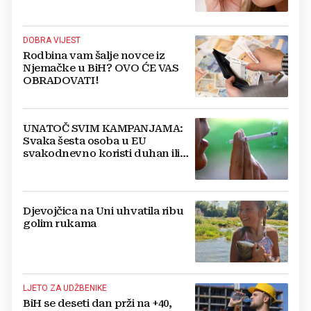
DOBRA VIJEST
Rodbina vam šalje novce iz
Njemačke u BiH? OVO ĆE VAS
OBRADOVATI!
UNATOČ SVIM KAMPANJAMA:
Svaka šesta osoba u EU
svakodnevno koristi duhan ili
srodne proizvode
Djevojčica na Uni uhvatila ribu
golim rukama
LJETO ZA UDŽBENIKE
BiH se deseti dan prži na +40,