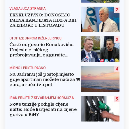
gradova u BiH?
VLADAJUĆA STRANKA
2
EKSKLUZIVNO: DONOSIMO
IMENA KANDIDATA HDZ-A BIH
ZA IZBORE U LISTOPADU
STOP IZBORNOM INŽENJERINGU
3
Ćosić odgovorio Konakoviću:
Umjesto etničkog
prebrojavanja, osigurajte
stvarnu ravnopravnost Hrvata
MIRNO I PRISTUPAČNO
4
Na Jadranu još postoji mjesto
gdje apartman možete naći za 35
eura, a ručati za pet
IRAN PRIJETI ZATVARANJEM HORMUZA
5
Nove tenzije podigle cijene
nafte: Hoće li utjecati na cijene
goriva u BiH?