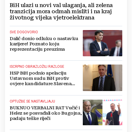
BiH ulazi u novi val ulaganja, ali zelena
tranzicija mora odmah misliti i na kraj
životnog vijeka vjetroelektrana
SVE DOGOVORIO
Dalić donio odluku o nastavku
karijere! Poznato koju
reprezentaciju preuzima
ISCRPNO OBRAZLOŽILI RAZLOGE
HSP BiH podnio apelaciju
Ustavnom sudu BiH protiv
ovjere kandidature Slavena
Kovačevića
OPTUŽBE SE NASTAVLJAJU
BUKNUO VERBALNI RAT Vučić i
Helez se posvađali oko Bugojna,
padaju teške riječi