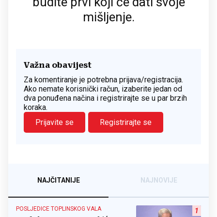
budite prvi koji će dati svoje
mišljenje.
Važna obavijest
Za komentiranje je potrebna prijava/registracija.
Ako nemate korisnički račun, izaberite jedan od
dva ponuđena načina i registrirajte se u par brzih
koraka.
Prijavite se
Registrirajte se
NAJČITANIJE
NAJNOVIJE
POSLJEDICE TOPLINSKOG VALA
1