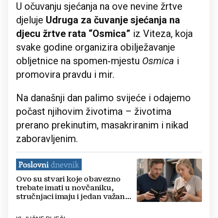
U očuvanju sjećanja na ove nevine žrtve
djeluje
Udruga za čuvanje sjećanja na
djecu žrtve rata “Osmica”
iz Viteza, koja
svake godine organizira obilježavanje
obljetnice na spomen‑mjestu
Osmica
i
promovira pravdu i mir.
Na današnji dan palimo svijeće i odajemo
počast njihovim životima – životima
prerano prekinutim, masakriranim i nikad
zaboravljenim.
Ovo su stvari koje obavezno
trebate imati u novčaniku,
stručnjaci imaju i jedan važan
savjet