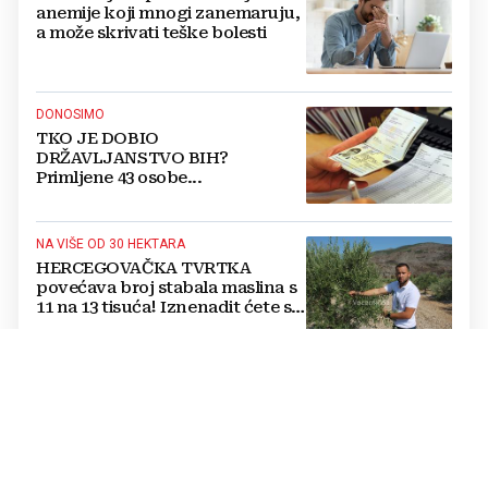
anemije koji mnogi zanemaruju,
a može skrivati teške bolesti
DONOSIMO
TKO JE DOBIO
DRŽAVLJANSTVO BIH?
Primljene 43 osobe...
NA VIŠE OD 30 HEKTARA
HERCEGOVAČKA TVRTKA
povećava broj stabala maslina s
11 na 13 tisuća! Iznenadit ćete se
kako ih štite
Jednostavan trik mesara otkriva
je li piletina doista svježa:
Provjerite ovo prije kupnje