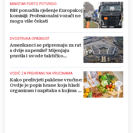
MINISTAR FORTO POTVRDIO
BiH ponudila rješenje Europskoj
komisiji: Profesionalni vozači ne
mogu više čekati
DVOSTRUKA OPASNOST
Amerikanci se pripremaju za rat
s dvije supersile? Mijenjaju
pravila i uvode taktičko
nuklearno oružje
VODIČ ZA PREHRANU NA VRUĆINAMA
Kako preživjeti paklene vrućine:
Ovdje je popis hrane koja hladi
organizam i napitaka s kojima si
činite 'medvjeđu uslugu'