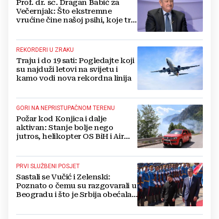
Prof. dr. sc. Dragan Babić za
Večernjak: Što ekstremne
vrućine čine našoj psihi, koje tri
namirnice trebamo jesti, kako se
boriti...
REKORDERI U ZRAKU
Traju i do 19 sati: Pogledajte koji
su najduži letovi na svijetu i
kamo vodi nova rekordna linija
GORI NA NEPRISTUPAČNOM TERENU
Požar kod Konjica i dalje
aktivan: Stanje bolje nego
jutros, helikopter OS BiH i Air
Tractori pomogli u gašenju
PRVI SLUŽBENI POSJET
Sastali se Vučić i Zelenski:
Poznato o čemu su razgovarali u
Beogradu i što je Srbija obećala
Ukrajini