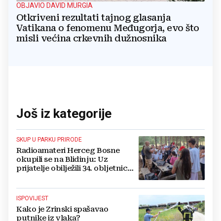
OBJAVIO DAVID MURGIA
Otkriveni rezultati tajnog glasanja
Vatikana o fenomenu Međugorja, evo što
misli većina crkevnih dužnosnika
Još iz kategorije
SKUP U PARKU PRIRODE
Radioamateri Herceg Bosne
okupili se na Blidinju: Uz
prijatelje obilježili 34. obljetnicu
osnutka
ISPOVIJEST
Kako je Zrinski spašavao
putnike iz vlaka?