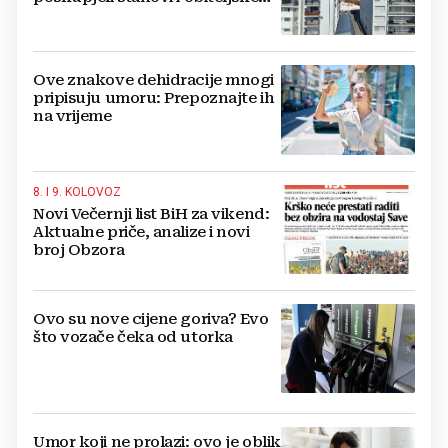
kuće
Ove znakove dehidracije mnogi
pripisuju umoru: Prepoznajte ih
na vrijeme
8. I 9. KOLOVOZ
Novi Večernji list BiH za vikend:
Aktualne priče, analize i novi
broj Obzora
Ovo su nove cijene goriva? Evo
što vozače čeka od utorka
Umor koji ne prolazi: ovo je oblik