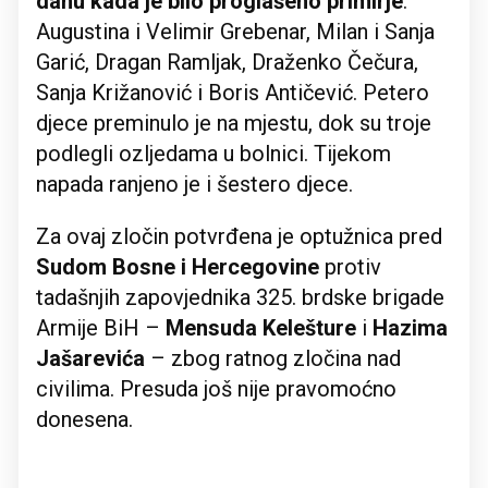
danu kada je bilo proglašeno primirje
:
Augustina i Velimir Grebenar, Milan i Sanja
Garić, Dragan Ramljak, Draženko Čečura,
Sanja Križanović i Boris Antičević. Petero
djece preminulo je na mjestu, dok su troje
podlegli ozljedama u bolnici. Tijekom
napada ranjeno je i šestero djece.
Za ovaj zločin potvrđena je optužnica pred
Sudom Bosne i Hercegovine
protiv
tadašnjih zapovjednika 325. brdske brigade
Armije BiH –
Mensuda Kelešture
i
Hazima
Jašarevića
– zbog ratnog zločina nad
civilima. Presuda još nije pravomoćno
donesena.